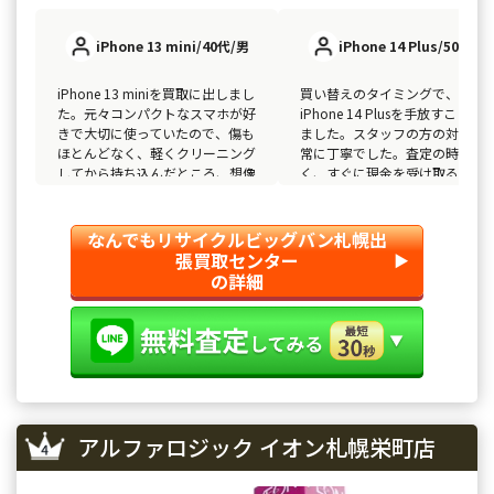
iPhone 13 mini/40代/男
iPhone 14 Plus/50代/女
iPhone 13 miniを買取に出しまし
買い替えのタイミングで、
た。元々コンパクトなスマホが好
iPhone 14 Plusを手放すことに
きで大切に使っていたので、傷も
ました。スタッフの方の対応も
ほとんどなく、軽くクリーニング
常に丁寧でした。査定の時間も
してから持ち込んだところ、想像
く、すぐに現金を受け取ること
以上の高額査定が出て驚きまし
できたので、無駄な時間を取ら
た！
ずに済みました。
なんでもリサイクルビッグバン札幌出
張買取センター
▶︎
の詳細
アルファロジック イオン札幌栄町店