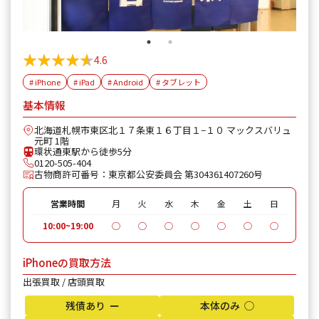
★★★★★
★★★★★
4.6
# iPhone
# iPad
# Android
# タブレット
基本情報
北海道札幌市東区北１７条東１６丁目１−１０ マックスバリュ
元町 1階
環状通東駅から徒歩5分
0120-505-404
古物商許可番号：東京都公安委員会 第304361407260号
営業時間
月
火
水
木
金
土
日
10:00~19:00
◯
◯
◯
◯
◯
◯
◯
iPhoneの買取方法
出張買取 / 店頭買取
残債あり ー
本体のみ ◯