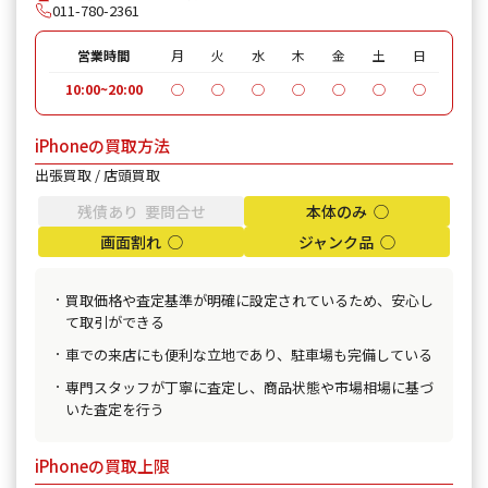
011-780-2361
営業時間
月
火
水
木
金
土
日
10:00~20:00
◯
◯
◯
◯
◯
◯
◯
iPhoneの買取方法
出張買取 / 店頭買取
残債あり 要問合せ
本体のみ ◯
画面割れ ◯
ジャンク品 ◯
買取価格や査定基準が明確に設定されているため、安心し
て取引ができる
車での来店にも便利な立地であり、駐車場も完備している
専門スタッフが丁寧に査定し、商品状態や市場相場に基づ
いた査定を行う
iPhoneの買取上限