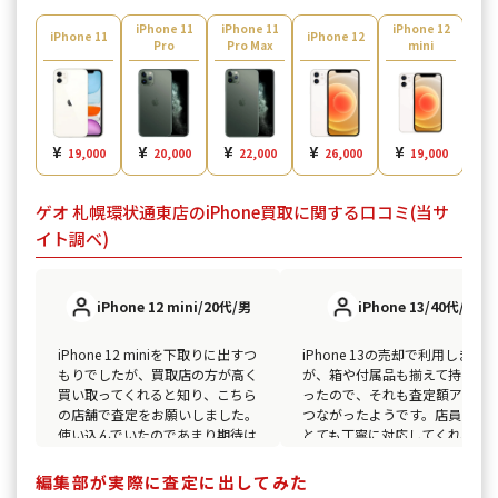
iPhone 11
iPhone 11
iPhone 12
iPh
iPhone 11
iPhone 12
Pro
Pro Max
mini
¥
¥
¥
¥
¥
¥
19,000
20,000
22,000
26,000
19,000
ゲオ 札幌環状通東店のiPhone買取に関する口コミ(当サ
イト調べ)
iPhone 12 mini/20代/男
iPhone 13/40代/女
iPhone 12 miniを下取りに出すつ
iPhone 13の売却で利用しました
もりでしたが、買取店の方が高く
が、箱や付属品も揃えて持って
買い取ってくれると知り、こちら
ったので、それも査定額アップ
の店舗で査定をお願いしました。
つながったようです。店員さん
使い込んでいたのであまり期待は
とても丁寧に対応してくれて、
していなかったのですが、想像以
めての買取でも安心して手続き
上の金額で買い取ってもらえまし
きました。
編集部が実際に査定に出してみた
た。