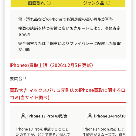
画面割れ ◯
ジャンク品 ◯
傷・汚れ品などのiPhoneでも満足度の高い買取が可能
複数の店舗を持つ実績と広い販売ルートにより、高額査定
を実現
完全個室または半個室によりプライバシーに配慮した買取
が可能
iPhoneの買取上限（2026年2月5日更新）
要問合せ
買取大吉 マックスバリュ元町店のiPhone買取に関する口
コミ(当サイト調べ)
iPhone 13 Pro/40代/女
iPhone 14 Pro/30代/男
iPhone 13 Proを手放すことにし
iPhone 14 proを売却しました。
たのですが、どこで売るか悩んで
手続きがスムーズで、待ち時間