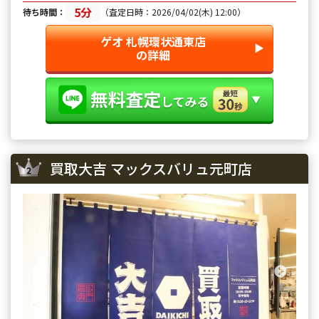
5分
待ち時間：
（査定日時：2026/04/02(木) 12:00）
ゲオ 札幌環状通東店
▶︎
の詳細
買取大吉 マックスバリュ元町店