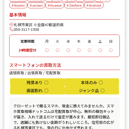
# Xiaomi
# arrows
# Huawei
# Zenfone
# Android
基本情報
札幌市東区 ※全国47都道府県
050-3117-1938
営業時間
月
火
水
木
金
土
日
24時間受付
◯
◯
◯
◯
◯
◯
◯
スマートフォンの買取方法
店頭買取 / 出張買取 / 宅配買取
残債あり ◯
本体のみ ◯
画面割れ ◯
ジャンク品 ◯
クローゼットで眠るスマホ、現金に換えてみませんか。スマ
ホ買取相場ドットコムは宅配買取が中心。無料の梱包キット
が届き、入れて送るだけで査定が進みます。最短即日振込
で、店舗にも負けない金額がうれしいところ。住宅街の広が
る札幌市東区でも、雪の日に出歩かず売れます。