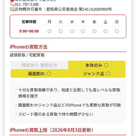
011-787-5285
古物商許可番号：愛知県公安委員会 第541162000900号
営業時間
月
火
水
木
金
土
日
9:00~00:00
◯
◯
◯
◯
◯
◯
◯
iPhoneの買取方法
店頭買取 / 宅配買取
残債あり 要問合せ
本体のみ ◯
画面割れ ◯
ジャンク品 ◯
十分な買取実績があり、他店と比較しても高レベルな買取
価格を提示
画面割れやジャンク品などのiPhoneでも柔軟な買取が可能
スピード感のある買取で待ち時間が少ない
iPhoneの買取上限（2026年8月3日更新）