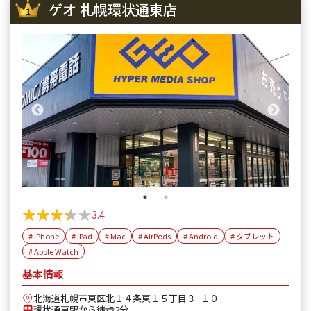
ゲオ 札幌環状通東店
★★★★★
★★★★★
3.4
# iPhone
# iPad
# Mac
# AirPods
# Android
# タブレット
# Apple Watch
基本情報
北海道札幌市東区北１４条東１５丁目３−１０
環状通東駅から徒歩2分