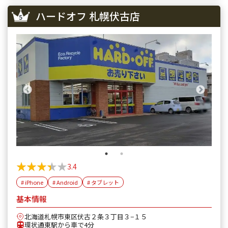
ハードオフ 札幌伏古店
★★★★★
★★★★★
3.4
# iPhone
# Android
# タブレット
基本情報
北海道札幌市東区伏古２条３丁目３−１５
環状通東駅から車で4分