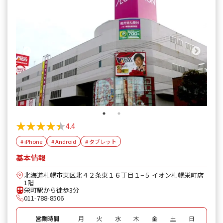
★★★★★
★★★★★
4.4
# iPhone
# Android
# タブレット
基本情報
北海道札幌市東区北４２条東１６丁目１−５ イオン札幌栄町店
1階
栄町駅から徒歩3分
011-788-8506
営業時間
月
火
水
木
金
土
日