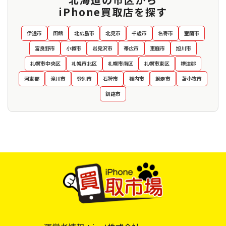
iPhone買取店を探す
伊達市
函館
北広島市
北見市
千歳市
名寄市
室蘭市
富良野市
小樽市
岩見沢市
帯広市
恵庭市
旭川市
札幌市中央区
札幌市北区
札幌市南区
札幌市東区
標津郡
河東郡
滝川市
登別市
石狩市
稚内市
網走市
苫小牧市
釧路市