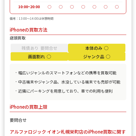
10:00~20:00
◯
◯
◯
◯
◯
◯
◯
備考：13:00～14:00は休憩時間
iPhoneの買取方法
店頭買取
残債あり 要問合せ
本体のみ ◯
画面割れ ◯
ジャンク品 ◯
幅広いジャンルのスマートフォンなどの携帯を買取可能
中古端末やジャンク品、水没している端末でも売却が可能
近隣にパーキングを用意しており、車での利用も便利
iPhoneの買取上限
要問合せ
アルファロジック イオン札幌栄町店のiPhone買取に関す