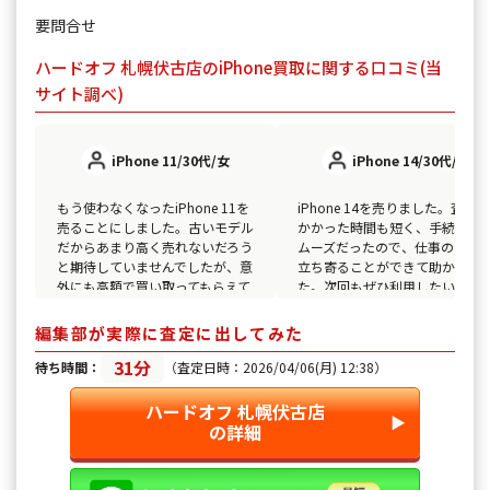
要問合せ
ハードオフ 札幌伏古店のiPhone買取に関する口コミ(当
サイト調べ)
iPhone 11/30代/女
iPhone 14/30代/男
もう使わなくなったiPhone 11を
iPhone 14を売りました。査定に
売ることにしました。古いモデル
かかった時間も短く、手続きも
だからあまり高く売れないだろう
ムーズだったので、仕事の合間
と期待していませんでしたが、意
立ち寄ることができて助かりま
外にも高額で買い取ってもらえて
た。次回もぜひ利用したいと思
驚きました。
ます！
編集部が実際に査定に出してみた
31分
待ち時間：
（査定日時：2026/04/06(月) 12:38）
ハードオフ 札幌伏古店
▶︎
の詳細