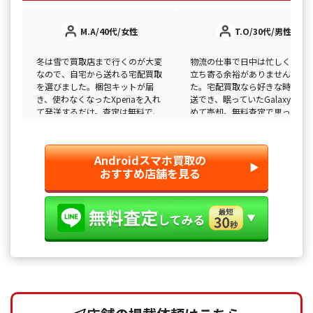
M.A/40代/女性
T.O/30代/男性
冬は雪で買取店まで行くのが大変
物流の仕事で日中は忙しく、店
なので、自宅から送れる宅配買取
立ち寄る余裕がありませんでし
を選びました。梱包キットが届
た。宅配買取なら好きな時間に
き、使わなくなったXperiaを入れ
送でき、眠っていたGalaxyをま
て発送するだけ。査定は無料で、
めて売却。無料査定で思ってい
近所のお店より高い金額が付きま
以上の値段になり、振込も早く
した。東区は住宅街が広いぶん移
驚きました。雪道を運転して持
動も一苦労なので、家で完結でき
込む手間がないのが、東区暮ら
Androidスマホ買取の
て本当に助かりました。
には何よりです。
▶︎
おすすめ店舗を見る