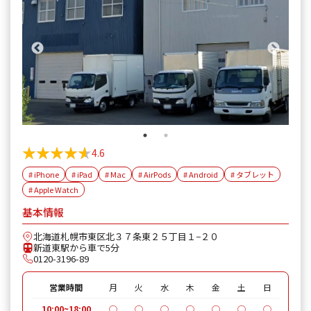
★★★★★
★★★★★
4.6
# iPhone
# iPad
# Mac
# AirPods
# Android
# タブレット
# Apple Watch
基本情報
北海道札幌市東区北３７条東２５丁目１−２０
新道東駅から車で5分
0120-3196-89
営業時間
月
火
水
木
金
土
日
10:00~18:00
◯
◯
◯
◯
◯
◯
◯