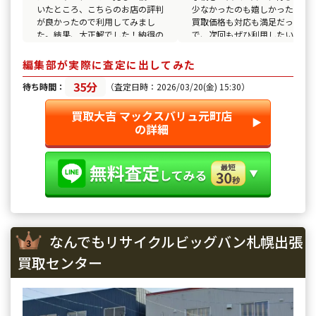
いたところ、こちらのお店の評判
少なかったのも嬉しかったです
が良かったので利用してみまし
買取価格も対応も満足だったの
た。結果、大正解でした！納得の
で、次回もぜひ利用したいと思
いく取引ができました。
ます！
編集部が実際に査定に出してみた
35分
待ち時間：
（査定日時：2026/03/20(金) 15:30）
買取大吉 マックスバリュ元町店
▶︎
の詳細
なんでもリサイクルビッグバン札幌出張
買取センター