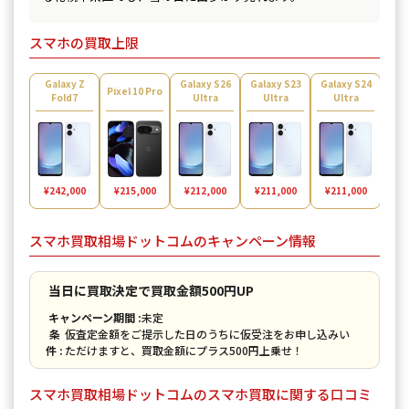
スマホの買取上限
Galaxy Z
Galaxy S26
Galaxy S23
Galaxy S24
Gal
Pixel 10 Pro
Fold7
Ultra
Ultra
Ultra
U
¥2
¥242,000
¥215,000
¥212,000
¥211,000
¥211,000
スマホ買取相場ドットコムのキャンペーン情報
当日に買取決定で買取金額500円UP
キャンペーン期間 :
未定
条
仮査定金額をご提示した日のうちに仮受注をお申し込みい
件 :
ただけますと、買取金額にプラス500円上乗せ！
スマホ買取相場ドットコムのスマホ買取に関する口コミ