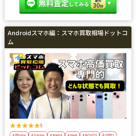
Androidスマホ編：スマホ買取相場ドットコ
ム
★★★★★
★★★★★
5
# iPhone
# Galaxy
# Xperia
# pixel
# AQUOS
# OPPO