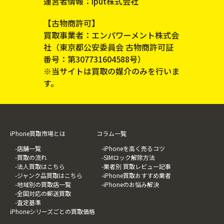
運営者情報：iput株式会社
【古物商許可】
買取事業者：エンパワーメント株式会
社（東京都公安委員会 古物商許可証
番号：第307731604588号）
※当サイトは買取の媒介のみを行いま
す。
iPhone買取市場とは
コラム一覧
-店舗一覧
-iPhoneを高く売るコツ
-買取の流れ
-SIMロック解除方法
-法人買取はこちら
-業者別 買取レビュー記事
-ジャンク品買取はこちら
-iPhone買取おすすめ業者
-地域別の買取店一覧
-iPhoneのお悩み解決
-全国対応の郵送買取
-査定基準
iPhoneシリーズごとの買取価格