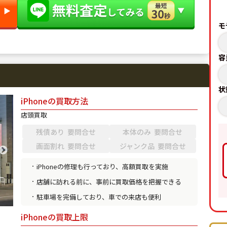
▶︎
モ
容
状
iPhoneの買取方法
店頭買取
残債あり 要問合せ
本体のみ 要問合せ
画面割れ 要問合せ
ジャンク品 要問合せ
iPhoneの修理も行っており、高額買取を実施
店舗に訪れる前に、事前に買取価格を把握できる
駐車場を完備しており、車での来店も便利
iPhoneの買取上限