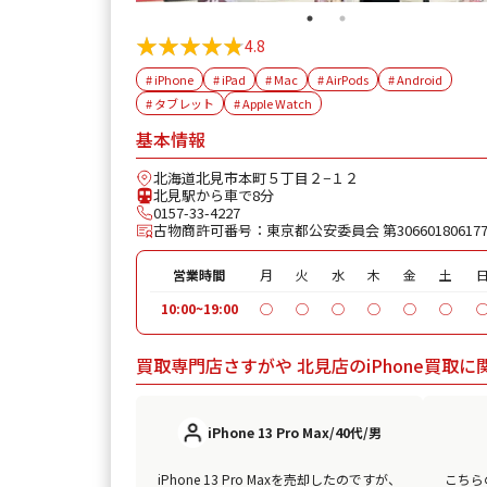
★★★★★
★★★★★
4.8
# iPhone
# iPad
# Mac
# AirPods
# Android
# タブレット
# Apple Watch
基本情報
北海道北見市本町５丁目２−１２
北見駅から車で8分
0157-33-4227
古物商許可番号：東京都公安委員会 第30660180617
営業時間
月
火
水
木
金
土
10:00~19:00
◯
◯
◯
◯
◯
◯
買取専門店さすがや 北見店のiPhone買取に
iPhone 13 Pro Max/40代/男
iPhone 13 Pro Maxを売却したのですが、
こちら