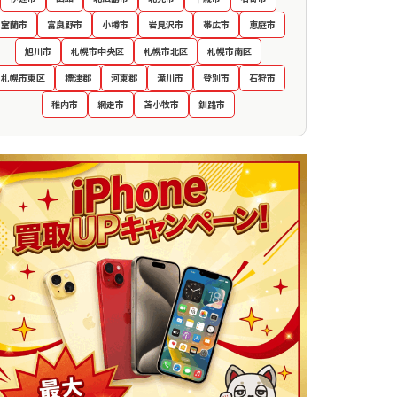
室蘭市
富良野市
小樽市
岩見沢市
帯広市
恵庭市
旭川市
札幌市中央区
札幌市北区
札幌市南区
札幌市東区
標津郡
河東郡
滝川市
登別市
石狩市
稚内市
網走市
苫小牧市
釧路市