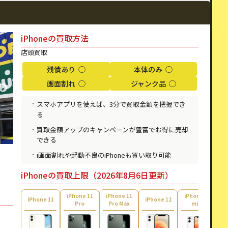
iPhoneの買取方法
店頭買取
残債あり ◯
本体のみ ◯
画面割れ ◯
ジャンク品 ◯
スマホアプリを使えば、3分で買取金額を把握でき
る
買取金額アップのキャンペーンが豊富でお得に売却
できる
i画面割れや起動不良のiPhoneも買い取り可能
iPhoneの買取上限（2026年8月6日更新）
iPhone 11
iPhone 11
iPhone 12
i
iPhone 11
iPhone 12
Pro
Pro Max
mini