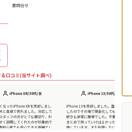
要問合せ
日
◯
関する口コミ(当サイト調べ)
iPhone XR/30代/女
iPhone 13/50代/男
なったiPhone XRを売却しまし
iPhone 13を売却しました。査定額に納
外と高値で売れました。対応して
したのでその場で現金化してもらい、手
スタッフの方がとても親切で、わ
続きも非常に簡単でした。不要な端末も
すく説明してくれたのが印象的で
まとめて持っていけばよかったと少し後
取初心者でも安心できる店舗でし
悔しています。また利用したい店舗で