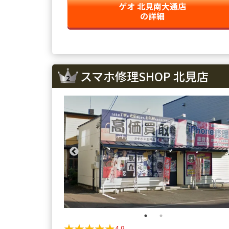
ゲオ 北見南大通店
の詳細
スマホ修理SHOP 北見店
★★★★★
★★★★★
4.9