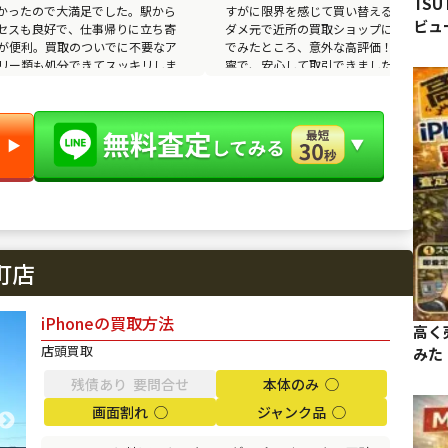
TSU
かったので大満足でした。駅から
すがに限界を感じて買い替えることに。
ビュ
セスも良好で、仕事帰りに立ち寄
ダメ元で近所の買取ショップに持ち込ん
が便利。買取のついでに不要なア
でみたところ、意外な高評価！説明も丁
リー類も処分できてスッキリしま
寧で、安心して取引できました。
▶︎
町店
iPhoneの買取方法
高く売
店頭買取
みた
残債あり 要問合せ
本体のみ ◯
画面割れ ◯
ジャンク品 ◯