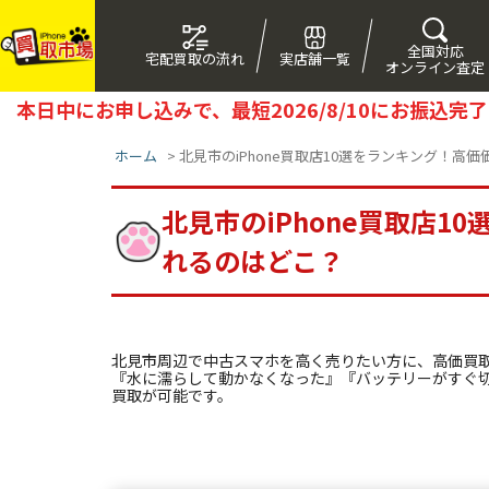
全国対応
宅配買取の流れ
実店舗一覧
オンライン査定
本日中にお申し込みで、最短
2026/8/10
にお振込完了
ホーム
>
北見市のiPhone買取店10選をランキング！高
北見市のiPhone買取店
れるのはどこ？
北見市周辺で中古スマホを高く売りたい方に、高価買
『水に濡らして動かなくなった』『バッテリーがすぐ切
買取が可能です。