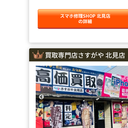
て、かなり高評価をつけてもらえまし
た。
た。
スマホ修理SHOP 北見店
の詳細
買取専門店さすがや 北見店