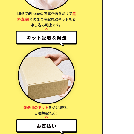
LINEでiPhoneの写真を送るだけで
無
料査定!
そのまま宅配買取キットをお
申し込み可能です。
発送用のキット
を受け取り、
ご梱包&発送！
Phone 12
iPhone 12
iPhone 13
iPhone 13
iPhone 13
iPhone 13
Pro
Pro Max
mini
Pro
Pro Max