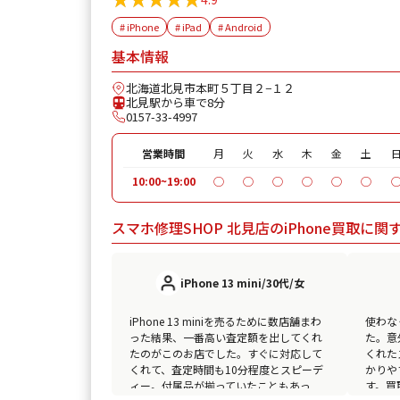
# iPhone
# iPad
# Android
基本情報
北海道北見市本町５丁目２−１２
北見駅から車で8分
0157-33-4997
営業時間
月
火
水
木
金
土
10:00~19:00
◯
◯
◯
◯
◯
◯
スマホ修理SHOP 北見店のiPhone買取に
iPhone 13 mini/30代/女
iPhone 13 miniを売るために数店舗まわ
使わなく
った結果、一番高い査定額を出してくれ
た。意
たのがこのお店でした。すぐに対応して
くれた
くれて、査定時間も10分程度とスピーデ
かりや
ィー。付属品が揃っていたこともあっ
す。買