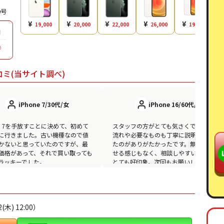
0号
¥
¥
¥
¥
¥
19,000
20,000
22,000
26,000
19,000
日
◯
コミ(当サイト調べ)
iPhone 7/30代/女
iPhone 16/60代/女
one 7を手放すことに決めて、初めて
スタッフの方がとても気さくで、買取の
に行きました。古い機種なので値
流れや必要なものも丁寧に説明してくれ
かないと思っていたのですが、最
たのがありがたかったです。無理に売ら
価格があって、それで買い取っても
せる感じもなく、相談しやすい雰囲気が
ラッキーでした。
とても好印象。次回もお願いしたいお店
です。
木) 12:00）