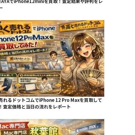
TAYAでiPhone12miniを買取！査定結果や評判をレ
ー
れるドットコムでiPhone 12 Pro Maxを買取して
！査定価格と当日の流れをレポート