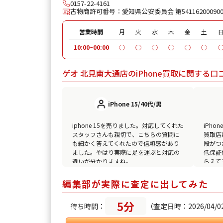
0157-22-4161
古物商許可番号：愛知県公安委員会 第54116200090
営業時間
月
火
水
木
金
土
10:00~00:00
◯
◯
◯
◯
◯
◯
ゲオ 北見南大通店のiPhone買取に関する口
iPhone 15/40代/男
iphone 15を売りました。対応してくれた
iPh
スタッフさんも親切で、こちらの質問に
買取店
も細かく答えてくれたので信頼感があり
段がつ
ました。やはり実際に足を運ぶと対応の
低保証
違いが分かりますね。
らえて
編集部が実際に査定に出してみた
5分
待ち時間：
（査定日時：2026/04/02(