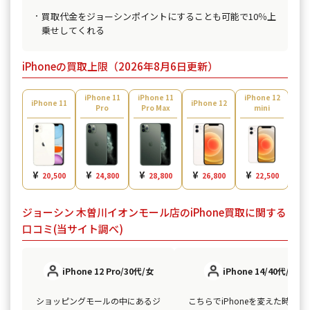
買取代金をジョーシンポイントにすることも可能で10％上
乗せしてくれる
iPhoneの買取上限（2026年8月6日更新）
iPhone 11
iPhone 11
iPhone 12
iPh
iPhone 11
iPhone 12
Pro
Pro Max
mini
¥
¥
¥
¥
¥
¥
20,500
24,800
28,800
26,800
22,500
ジョーシン 木曽川イオンモール店のiPhone買取に関する
口コミ(当サイト調べ)
iPhone 12 Pro/30代/女
iPhone 14/40代/男
ショッピングモールの中にあるジ
こちらでiPhoneを変えた時に、