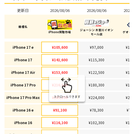
更新日
2026/08/06
2026/08/06
2026/
機種名
ジョーシン 木曽川イオン
iPhone買取市場
ゲオ 一
モール店
iPhone 17 e
¥105,600
¥97,000
¥100
iPhone 17
¥141,600
¥115,300
¥120
iPhone 17 Air
¥153,600
¥122,500
¥119
iPhone 17 Pro
¥216,600
¥180,300
¥170
スクロールできます
iPhone 17 Pro Max
¥285,100
¥224,000
¥215
iPhone 16 e
¥91,100
¥78,300
¥78
iPhone 16
¥116,100
¥102,300
¥100