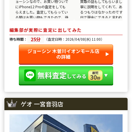
ョーシンなので、お買い物ついで
買取の話もしてもらいました。
にiPhone12 Proの査定をしても
寧に説明をしてくれて、あまり
らえました。査定してもらってい
るつもりはなかったのですが、
る間はお買い物もできたので、待
日で現金にできると言われて、
ち時間に苦はありませんでした。
りました。思ったより金額も高
説明も分かりやすく、金額もそこ
てよかったです。
編集部が実際に査定に出してみた
そこよかったです。
25分
待ち時間：
（査定日時：2026/04/08(水) 11:00）
ジョーシン 木曽川イオンモール店
▶︎
の詳細
ゲオ 一宮音羽店