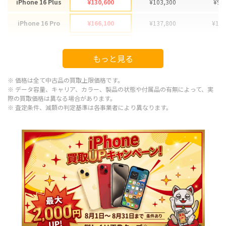
iPhone 16 Plus
¥130,600
¥103,300
¥95
iPhone 16 Pro
¥166,100
¥137,800
¥130
iPhone 16 Pro Max
¥178,100
¥152,300
¥145
もっと見る
iPhone 15
¥92,100
¥75,500
¥72
※ 価格は全て中古品の買取上限価格です。
iPhone 15 Plus
¥97,100
¥77,000
¥68
※ データ容量、キャリア、カラー、製品の状態や付属品の有無によって、実
際の買取価格は異なる場合があります。
※ 査定条件、減額の判定基準は各事業者により異なります。
iPhone 15 Pro
¥120,100
¥102,300
¥95
iPhone 15 Pro Max
¥143,100
¥109,800
¥100
iPhone 14 Plus
¥66,600
¥59,800
¥55
iPhone 14
¥66,600
¥54,800
¥45
iPhone 14 Pro
¥86,600
¥73,000
¥65
iPhone 14 Pro Max
¥98,100
¥85,000
¥85