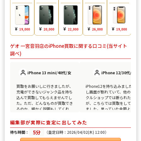
¥
¥
¥
¥
¥
¥
19,000
20,000
22,000
26,000
19,000
ゲオ 一宮音羽店のiPhone買取に関する口コミ(当サイト
調べ)
iPhone 13 mini/40代/女
iPhone 12/30代/男
買取をお願いしに行きましたが、
iPhone12を持ち込みました。少
充電ができないジャンク品を持ち
し画面が割れていて、他のリサ
込んで買取してもらえませんでし
クルショップでは断られたので
た。ただ、どんなものが買取でき
が、こちらでは買取をしてもら
るのか、細かく説明もしてくれ
ました。思っていた金額よりも
て、次回はしっかりと確認して持
額でしたし、即日現金化出来て
ち込みたいと思えました。
かりました。
編集部が実際に査定に出してみた
5分
待ち時間：
（査定日時：2026/04/02(木) 12:00）