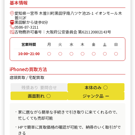
基本情報
iPhone 11 Pro
¥30,600
¥24,800
¥20
愛知県一宮市 木曽川町黒田字南八ツケ池25-1 イオンモール木
曽川2F
黒田駅から徒歩8分
iPhone 11 Pro Max
¥39,600
¥28,800
¥22
0586-87-3211
古物商許可番号：大阪府公安委員会 第621120802143号
iPhone XR
¥18,100
¥13,000
¥13
営業時間
月
火
水
木
金
土
日
iPhone XS
¥20,600
¥14,300
¥13
10:00~21:00
◯
◯
◯
◯
◯
◯
◯
iPhone XS Max
¥26,100
¥18,000
¥17
iPhoneの買取方法
iPhone X
¥14,100
¥10,000
¥10
店頭買取 / 宅配買取
iPhone 8 Plus
¥30,100
¥8,300
¥7,
残債あり 要問合せ
本体のみ ◯
画面割れ ◯
ジャンク品 ー
iPhone 8
¥9,100
¥6,600
¥6,
iPhone 7
¥7,800
都度見積(非公開)
¥3,
家に居ながら簡単な手続きで引き取りに来てくれるので、
忙しくても売却可能
iPhone 7 Plus
¥12,100
都度見積(非公開)
¥5,
HPで簡単に買取価格の確認が可能で、納得のいく取引がで
きる