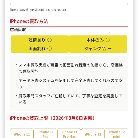
備考：買取受付時間は朝9:00〜深夜0:30
iPhoneの買取方法
店頭買取
残債あり ◯
本体のみ ◯
画面割れ ◯
ジャンク品 ー
スマホ買取実績が豊富で画面割れ程度の破損なら、高価格
で買取可能
データ消去システムを使用して完全消去してくれるので安
心
買取専門スタッフが在籍していて、丁寧な査定を実施して
いる
iPhoneの買取上限（2026年8月6日更新）
iPhone 11
iPhone 11
iPhone 12
iPh
iPhone 11
iPhone 12
Pro
Pro Max
mini