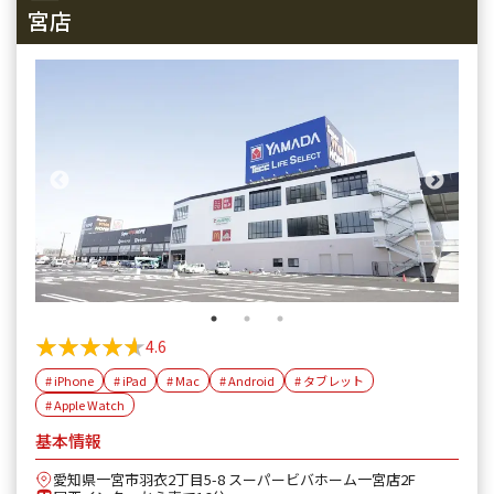
宮店
★★★★★
★★★★★
4.6
# iPhone
# iPad
# Mac
# Android
# タブレット
# Apple Watch
基本情報
愛知県一宮市羽衣2丁目5-8 スーパービバホーム一宮店2F