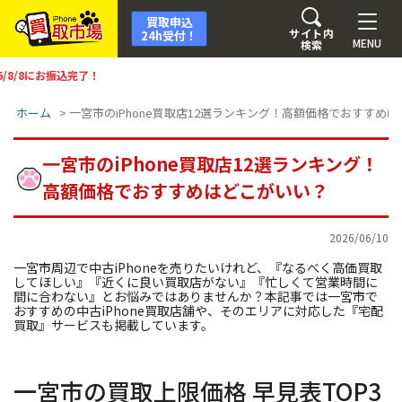
買取申込
サイト内
24h受付！
MENU
検索
完了！
ホーム
>
一宮市のiPhone買取店12選ランキング！高額価格でおすすめ
一宮市のiPhone買取店12選ランキング！
高額価格でおすすめはどこがいい？
2026/06/10
一宮市周辺で中古iPhoneを売りたいけれど、『なるべく高価買取
してほしい』『近くに良い買取店がない』『忙しくて営業時間に
間に合わない』とお悩みではありませんか？本記事では一宮市で
おすすめの中古iPhone買取店舗や、そのエリアに対応した『宅配
買取』サービスも掲載しています。
一宮市の買取上限価格 早見表TOP3