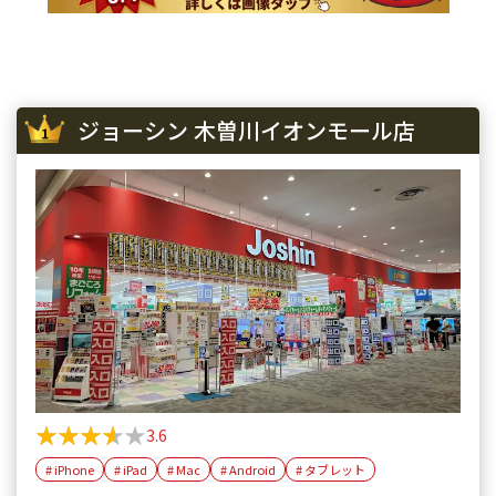
iPhone SE 3
¥29,600
¥26,500
¥22
iPhone 13
¥58,100
¥40,300
¥33
iPhone 13 mini
¥50,100
¥40,300
¥33
ジョーシン 木曽川イオンモール店
iPhone 13 Pro
¥69,100
¥53,500
¥48
iPhone 13 Pro Max
¥80,100
¥61,500
¥55
iPhone 12 mini
¥27,100
¥22,500
¥19
iPhone 12 Pro
¥39,600
¥34,800
¥31
iPhone 12 Pro Max
¥51,100
¥45,000
¥45
iPhone 12
¥37,100
¥26,800
¥26
★★★★★
★★★★★
3.6
iPhone SE 2
¥12,100
¥9,300
¥7,
# iPhone
# iPad
# Mac
# Android
# タブレット
iPhone 11
¥30,100
¥20,500
¥19