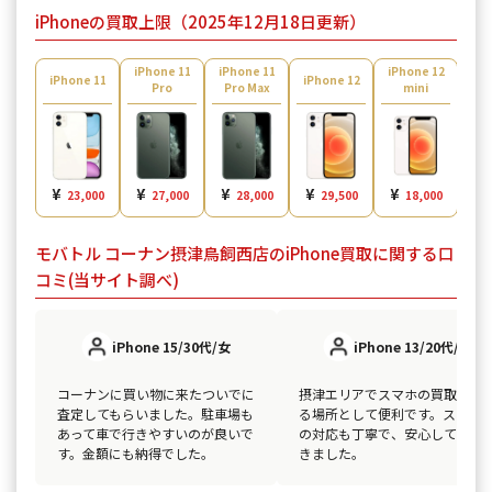
iPhoneの買取上限（2025年12月18日更新）
iPhone 11
iPhone 11
iPhone 12
iPh
iPhone 11
iPhone 12
Pro
Pro Max
mini
¥
¥
¥
¥
¥
¥
23,000
27,000
28,000
29,500
18,000
モバトル コーナン摂津鳥飼西店のiPhone買取に関する口
コミ(当サイト調べ)
iPhone 15/30代/女
iPhone 13/20代/男
コーナンに買い物に来たついでに
摂津エリアでスマホの買取がで
査定してもらいました。駐車場も
る場所として便利です。スタッ
あって車で行きやすいのが良いで
の対応も丁寧で、安心して取引
す。金額にも納得でした。
きました。