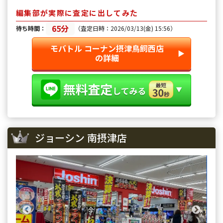
編集部が実際に査定に出してみた
65分
待ち時間：
（査定日時：2026/03/13(金) 15:56）
モバトル コーナン摂津鳥飼西店
▶︎
の詳細
ジョーシン 南摂津店