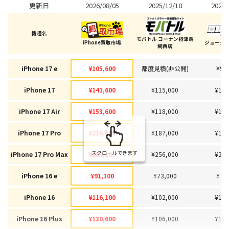
更新日
2026/08/05
2025/12/18
2026/
機種名
モバトル コーナン摂津鳥
iPhone買取市場
ジョーシン
飼西店
iPhone 17 e
¥105,600
都度見積(非公開)
¥97
iPhone 17
¥141,600
¥115,000
¥115
iPhone 17 Air
¥153,600
¥118,000
¥122
iPhone 17 Pro
¥216,600
¥187,000
¥180
スクロールできます
iPhone 17 Pro Max
¥285,100
¥256,000
¥224
iPhone 16 e
¥91,100
¥73,000
¥78
iPhone 16
¥116,100
¥102,000
¥102
iPhone 16 Plus
¥130,600
¥106,000
¥103