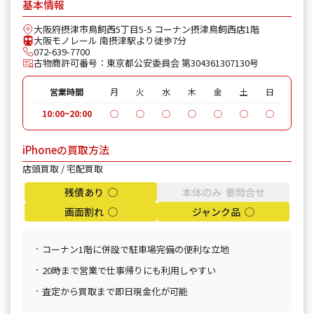
基本情報
iPhone 11 Pro
¥95,600
¥27,000
¥24
大阪府摂津市鳥飼西5丁目5-5 コーナン摂津鳥飼西店1階
iPhone 11 Pro Max
¥39,600
¥28,000
¥28
大阪モノレール 南摂津駅より徒歩7分
072-639-7700
古物商許可番号：東京都公安委員会 第304361307130号
iPhone XR
¥18,100
¥15,000
¥13
営業時間
月
火
水
木
金
土
日
iPhone XS
¥20,600
¥16,000
¥14
10:00~20:00
◯
◯
◯
◯
◯
◯
◯
iPhone XS Max
¥26,100
¥19,000
¥18
iPhoneの買取方法
iPhone X
¥14,100
¥9,000
¥10
店頭買取 / 宅配買取
iPhone 8 Plus
¥30,100
¥14,000
¥8,
残債あり ◯
本体のみ 要問合せ
画面割れ ◯
ジャンク品 ◯
iPhone 8
¥9,100
¥8,500
¥6,
iPhone 7
¥7,800
¥6,000
都度見積
コーナン1階に併設で駐車場完備の便利な立地
20時まで営業で仕事帰りにも利用しやすい
iPhone 7 Plus
¥12,100
¥5,000
都度見積
査定から買取まで即日現金化が可能