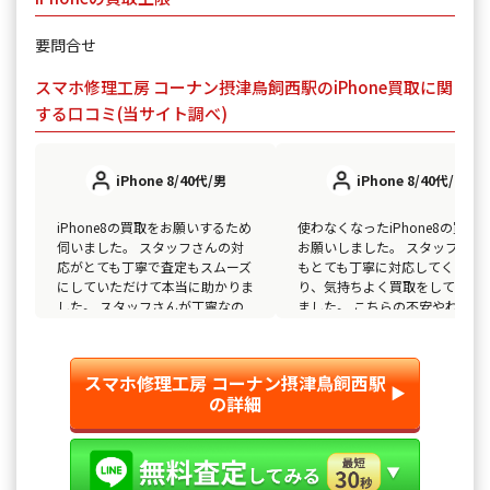
要問合せ
スマホ修理工房 コーナン摂津鳥飼西駅のiPhone買取に関
する口コミ(当サイト調べ)
iPhone 8/40代/男
iPhone 8/40代/女
iPhone8の買取をお願いするため
使わなくなったiPhone8の買取
伺いました。 スタッフさんの対
お願いしました。 スタッフの方
応がとても丁寧で査定もスムーズ
もとても丁寧に対応してくださ
にしていただけて本当に助かりま
り、気持ちよく買取をしてもら
した。 スタッフさんが丁寧なの
ました。 こちらの不安やわから
で信頼出来、安心して取引をして
ないところをきちんと整理して
もらうことができました。 あり
明してくれるので安心してお願
がとうございました。
できます。
スマホ修理工房 コーナン摂津鳥飼西駅
▶︎
の詳細