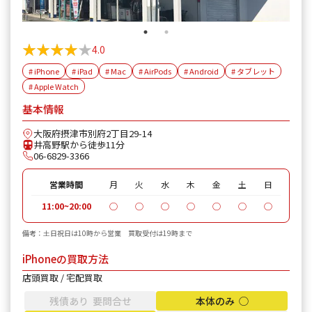
★★★★★
★★★★★
4.0
# iPhone
# iPad
# Mac
# AirPods
# Android
# タブレット
# Apple Watch
基本情報
大阪府摂津市別府2丁目29-14
井高野駅から徒歩11分
06-6829-3366
営業時間
月
火
水
木
金
土
日
11:00~20:00
◯
◯
◯
◯
◯
◯
◯
備考：土日祝日は10時から営業 買取受付は19時まで
iPhoneの買取方法
店頭買取 / 宅配買取
残債あり 要問合せ
本体のみ ◯