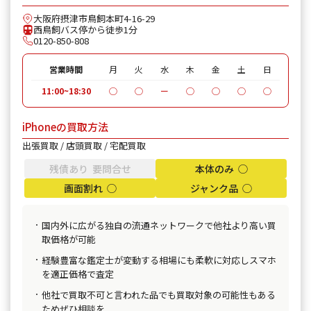
大阪府摂津市鳥飼本町4-16-29
西鳥飼バス停から徒歩1分
0120-850-808
営業時間
月
火
水
木
金
土
日
11:00~18:30
◯
◯
ー
◯
◯
◯
◯
iPhoneの買取方法
出張買取 / 店頭買取 / 宅配買取
残債あり 要問合せ
本体のみ ◯
画面割れ ◯
ジャンク品 ◯
国内外に広がる独自の流通ネットワークで他社より高い買
取価格が可能
経験豊富な鑑定士が変動する相場にも柔軟に対応しスマホ
を適正価格で査定
他社で買取不可と言われた品でも買取対象の可能性もある
ためぜひ相談を