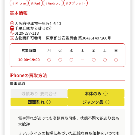
# iPhone
# iPad
# Android
# タブレット
基本情報
大阪府摂津市千里丘1-6-13
千里丘駅から徒歩3分
0120-277-118
古物商許可番号：東京都公安委員会 第304361407260号
営業時間
月
火
水
木
金
土
日
10:00~19:00
◯
◯
◯
ー
◯
◯
◯
iPhoneの買取方法
催事買取
残債あり 要問合せ
本体のみ ◯
画面割れ ◯
ジャンク品 ◯
傷や汚れがあっても高額買取可能、状態不問で訳あり品も
大歓迎
リアルタイムの相場に基づいた正確な買取価格をいつでも