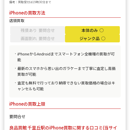
備考：買取受付は19時30分まで
iPhoneの買取方法
店頭買取
残債あり 要問合せ
本体のみ ◯
画面割れ 要問合せ
ジャンク品 ◯
iPhoneからAndroidまでスマートフォン全機種の買取が可
能
最新のスマホから思い出のガラケーまで丁寧に査定し高価
買取が可能
査定も無料で行っており納得できない買取価格の場合はキ
ャンセルも可能
iPhoneの買取上限
要問合せ
良品買館 千里丘駅のiPhone買取に関する口コミ(当サイ