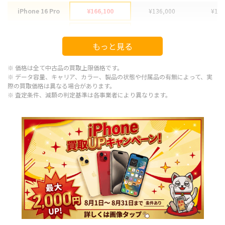
iPhone 16 Pro
¥166,100
¥136,000
¥137
iPhone 16 Pro Max
¥178,100
¥151,000
¥152
もっと見る
iPhone 15
¥92,100
¥77,000
¥75
※ 価格は全て中古品の買取上限価格です。
iPhone 15 Plus
¥97,100
¥79,000
¥77
※ データ容量、キャリア、カラー、製品の状態や付属品の有無によって、実
際の買取価格は異なる場合があります。
※ 査定条件、減額の判定基準は各事業者により異なります。
iPhone 15 Pro
¥120,100
¥94,000
¥102
iPhone 15 Pro Max
¥143,100
¥113,000
¥109
iPhone 14 Plus
¥66,600
¥61,000
¥59
iPhone 14
¥66,600
¥57,000
¥54
iPhone 14 Pro
¥86,600
¥74,000
¥73
iPhone 14 Pro Max
¥98,100
¥93,000
¥85
iPhone SE 3
¥29,600
¥23,000
¥26