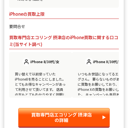
iPhoneの買取上限
要問合せ
買取専門店エコリング 摂津店のiPhone買取に関する口コ
ミ(当サイト調べ)
iPhone 8/30代/女
iPhone X/30代/男
買い替えで以前使っていた
いつもお世話になってるエコリ
iPhone8を売ることにしました。
グさん。 要らないものがある度
とてもお得なキャンペーンがあっ
に買取をお願いしており、今回
て利用させて頂いてます。 店員
iPhone Xの買取をお願いしまし
の方もとてもわかりやすく説明し
た。 キャンペーンも毎月あるし
て下さりとても利用しやすい店舗
アプリのポイントでいろんな商
でした。 これからも宜しくお願
と交換出来るし、エコリングさ
いしたいと思います。
以外の買取屋さんに行く事がな
買取専門店エコリング 摂津店
なりました。
▶︎
の詳細