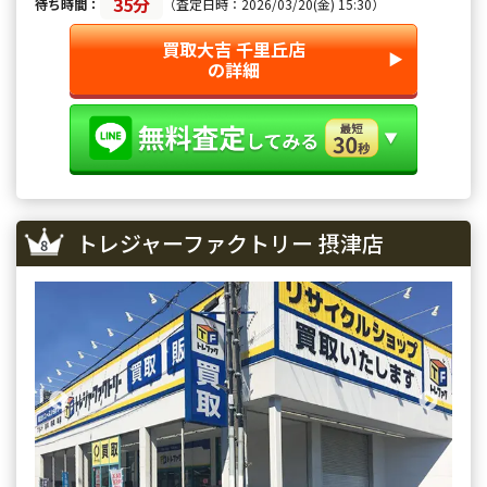
35分
待ち時間：
（査定日時：2026/03/20(金) 15:30）
買取大吉 千里丘店
▶︎
の詳細
トレジャーファクトリー 摂津店