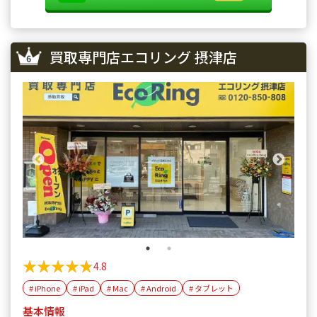
買取専門店エコリング 摂津店
★★★★★
★★★★★
4.8
# iPhone
# iPad
# Mac
# Android
# タブレット
基本情報