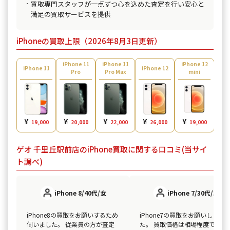
買取専門スタッフが一点ずつ心を込めた査定を行い安心と
満足の買取サービスを提供
iPhoneの買取上限（2026年8月3日更新）
iPhone 11
iPhone 11
iPhone 12
iPh
iPhone 11
iPhone 12
Pro
Pro Max
mini
¥
¥
¥
¥
¥
¥
19,000
20,000
22,000
26,000
19,000
ゲオ 千里丘駅前店のiPhone買取に関する口コミ(当サイ
ト調べ)
iPhone 8/40代/女
iPhone 7/30代/男
iPhone8の買取をお願いするため
iPhone7の買取をお願いしまし
伺いました。 従業員の方が査定
た。 買取価格は相場程度で高く