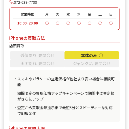
072-639-7700
営業時間
月
火
水
木
金
土
日
10:00~20:00
◯
◯
◯
◯
◯
◯
◯
iPhoneの買取方法
店頭買取
残債あり 要問合せ
本体のみ ◯
画面割れ 要問合せ
ジャンク品 要問合せ
スマホやガラケーの査定価格が他社より安い場合は相談可
能
期間限定の買取価格アップキャンペーンで期間中は査定額
がさらにアップ
査定から買取金額提示まで最短5分とスピーディーな対応
で即現金化
iPhoneの買取上限