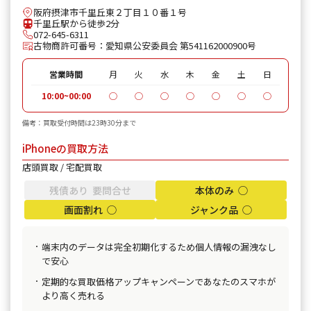
阪府摂津市千里丘東２丁目１０番１号
千里丘駅から徒歩2分
072-645-6311
古物商許可番号：愛知県公安委員会 第541162000900号
営業時間
月
火
水
木
金
土
日
10:00~00:00
◯
◯
◯
◯
◯
◯
◯
備考：買取受付時間は23時30分まで
iPhoneの買取方法
店頭買取 / 宅配買取
残債あり 要問合せ
本体のみ ◯
画面割れ ◯
ジャンク品 ◯
端末内のデータは完全初期化するため個人情報の漏洩なし
で安心
定期的な買取価格アップキャンペーンであなたのスマホが
より高く売れる