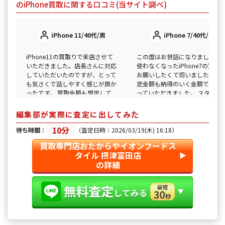
のiPhone買取に関する口コミ(当サイト調べ)
iPhone 11/40代/男
iPhone 7/40代/女
iPhone11の買取りで来店させて
この度はお世話になりました。
いただきました。店長さんに対応
使わなくなったiPhone7の買取
していただいたのですが、とって
お願いしたくて伺いました。 査
も気さくで話しやすく感じが良か
定金額も納得のいく金額で引き
ったです。 買取金額も想定して
っていただきました。 スタッフ
いた以上に高く、査定もスムーズ
の方は物腰柔らかな方で安心し
にしていただけたので大満足でし
任せることができました。 また
編集部が実際に査定に出してみた
た。
機会があればよろしくお願い致
10分
ます。
待ち時間：
（査定日時：2026/03/19(木) 16:18）
買取専門店おたからやイオンフードス
タイル 摂津富田店
▶︎
の詳細