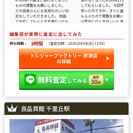
ものの買取をお願いしました。
してもらいました。 今回平日に
どの店員さんにも気持ちのいい対
伺ったのですが、すぐに査定し
応をしていただきました。 他店
もらえたので買取をお願いする
で対応してもらえず不満だったも
は平日に行く方がいいと思いま
のも試しにと思い持っていくとき
す。 店員さんの接客もよく丁寧
ちんと値段をつけてもらえてあり
だったのでスムーズに買取して
編集部が実際に査定に出してみた
がたかったです。
ただけました。
3時間
待ち時間：
（査定日時：2026/04/08(水) 13:00）
トレジャーファクトリー 摂津店
▶︎
の詳細
良品買館 千里丘駅