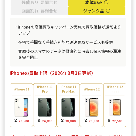
残債あり 要問合せ
本体のみ ◯
画面割れ 要問合せ
ジャンク品 ◯
iPhoneの高価買取キャンペーン実施で買取価格が通常より
アップ
在宅で手間なく手続き可能な迅速買取サービスも提供
買取後のスマホのデータは徹底的に消去し個人情報の漏洩
を完全防止
iPhoneの買取上限（2026年8月3日更新）
iPhone 11
iPhone 11
iPhone 12
iPh
iPhone 11
iPhone 12
Pro
Pro Max
mini
¥
¥
¥
¥
¥
¥
20,500
24,800
28,800
26,800
22,500