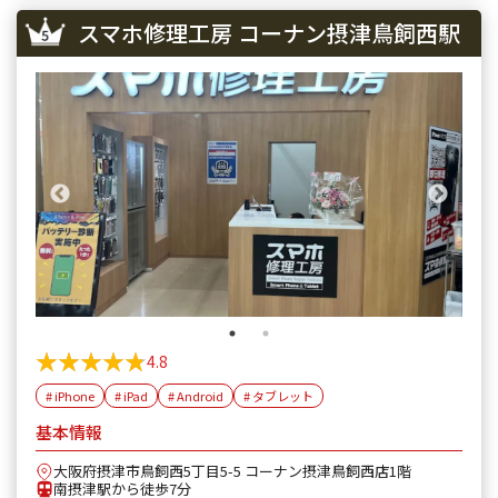
スマホ修理工房 コーナン摂津鳥飼西駅
★★★★★
★★★★★
4.8
# iPhone
# iPad
# Android
# タブレット
基本情報
大阪府摂津市鳥飼西5丁目5-5 コーナン摂津鳥飼西店1階
南摂津駅から徒歩7分