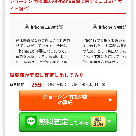
ジョーシン 南摂津店のiPhone買取に関する口コミ(当サ
イト調べ)
iPhone 11/30代/男
iPhone 7/40代/女
電化製品など買う際によく利用さ
iPhone7の買取をお願いするた
せていただいています。 今回は
伺いました。 駐車場は複合施設
iPhone11が不要になったので、
のため、とっても広いです。 店
買取をお願いするため伺いまし
さんも丁寧に対応してくれます
た。 店員さんはどの方もとても
他にも色々なお店が入っている
親切です。 査定もスムーズにし
で、査定の待ち時間もあっとい
ていただき初めての買取でした
間に過ぎます。
編集部が実際に査定に出してみた
が、安心して取引できました。
25分
待ち時間：
（査定日時：2026/04/08(水) 11:00）
ジョーシン 南摂津店
▶︎
の詳細