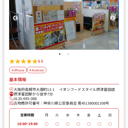
★★★★★
★★★★★
4.9
# iPhone
# Android
基本情報
大阪府高槻市大畑町13-1 イオンフードスタイル摂津富田店
摂津富田駅から徒歩7分
0120-693-088
古物商許可番号：神奈川県公安委員会 第451380001308号
営業時間
月
火
水
木
金
土
日
10:00~19:00
◯
◯
◯
◯
◯
◯
◯