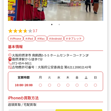
★★★★★
★★★★★
3.7
# iPhone
# iPad
# Mac
# Android
# タブレット
基本情報
大阪府摂津市 鳥飼西5-5-5 ホームセンターコーナン2F
南摂津駅から徒歩7分
072-654-6611
古物商許可番号：大阪府公安委員会 第621120802143号
営業時間
月
火
水
木
金
土
日
10:00~20:00
◯
◯
◯
◯
◯
◯
◯
iPhoneの買取方法
店頭買取 / 宅配買取