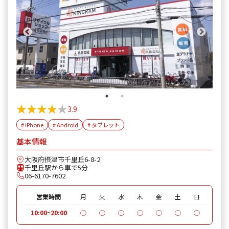
★★★★★
★★★★★
3.9
# iPhone
# Android
# タブレット
基本情報
大阪府摂津市千里丘6-8-2
千里丘駅から車で5分
06-6170-7602
営業時間
月
火
水
木
金
土
日
10:00~20:00
◯
◯
◯
◯
◯
◯
◯