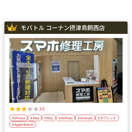
iPhone 13
¥58,100
¥44,000
¥40
iPhone 13 mini
¥50,100
¥44,000
¥40
モバトル コーナン摂津鳥飼西店
iPhone 13 Pro
¥69,100
¥57,000
¥53
iPhone 13 Pro Max
¥80,100
¥68,000
¥61
iPhone 12 mini
¥27,100
¥18,000
¥22
iPhone 12 Pro
¥39,600
¥37,000
¥34
iPhone 12 Pro Max
¥51,100
¥46,000
¥45
iPhone 12
¥37,100
¥29,500
¥26
★★★★★
★★★★★
3.0
iPhone SE 2
¥12,100
¥11,000
¥9,
# iPhone
# iPad
# Mac
# AirPods
# Android
# タブレット
iPhone 11
¥30,100
¥23,000
¥20
# Apple Watch