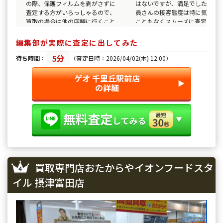
の際、保護フィルムを剥がさずに
はないですが、満足でした。 店
査定する方がいらっしゃるので、
員さんの接客態度は特に気にな
買取の場合は他の店舗に行くこと
こともなくスムーズに査定買取
をおすすめします。 接客態度も
していただけました。 駅が近い
高圧的で不快な気持ちになりまし
ので持って行きやすいのもよか
編集部が実際に査定に出してみた
た。
たです。
5分
待ち時間：
（査定日時：2026/04/02(木) 12:00）
ゲオ 千里丘駅前店
▶︎
の詳細
買取専門店おたからやイオンフードスタ
イル 摂津富田店