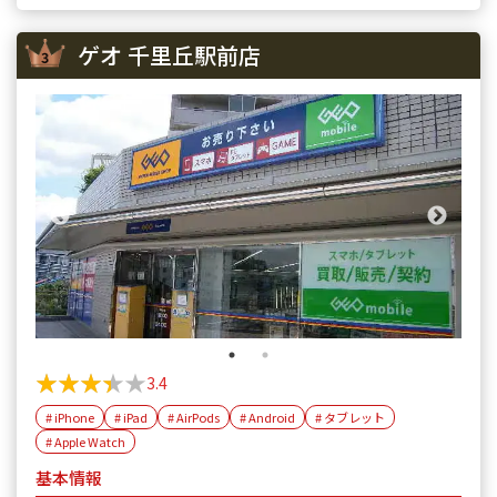
ゲオ 千里丘駅前店
★★★★★
★★★★★
3.4
# iPhone
# iPad
# AirPods
# Android
# タブレット
# Apple Watch
基本情報