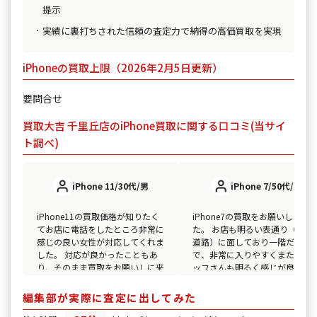
提示
実績に裏打ちされた信頼の査定力で納得の高価買取を実現
iPhoneの買取上限（2026年2月5日更新）
要問合せ
買取大吉 千里丘店のiPhone買取に関する口コミ(当サイ
ト調べ)
iPhone 11/30代/男
iPhone 7/50代/男
iPhone11の買取価格が知りたく
iPhone7の買取をお願いしまし
てお店に電話をしたところ非常に
た。 お店も明るい表通り（産業
感じの良い女性が対応してくれま
道路）に面しており一階だった
した。 対応が良かったこともあ
で、非常に入りやすくまた、ス
り、そのまま買取をお願いしに来
ッフさんも明るく感じが良かっ
店し買取していただきました。
です。 安心して取引していただ
駐車場も1台分だけあり便利でし
けて、非常にオススメなお店で
編集部が実際に査定に出してみた
た。