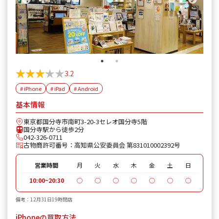
★★★★★
★★★★★
3.2
# iPhone
# iPad
# Android
基本情報
東京都国分寺市南町3-20-3セレオ国分寺5階
国分寺駅から徒歩2分
042-326-0711
古物商許可番号：高知県公安委員会 第831010002392号
営業時間
月
火
水
木
金
土
日
10:00~20:30
◯
◯
◯
◯
◯
◯
◯
備考：12月31日19時閉店
iPhoneの買取方法