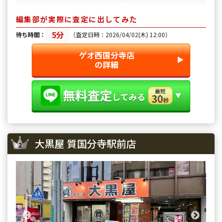
的でした。スタッフの対応もとて
した。また行くつもりです。
も良く、また利用したいと思いま
編集部が実際に査定に出してみた
す。
5分
待ち時間：
（査定日時：2026/04/02(木) 12:00）
ゲオ西国分寺店
▶︎
の詳細
大黒屋 質国分寺駅前店