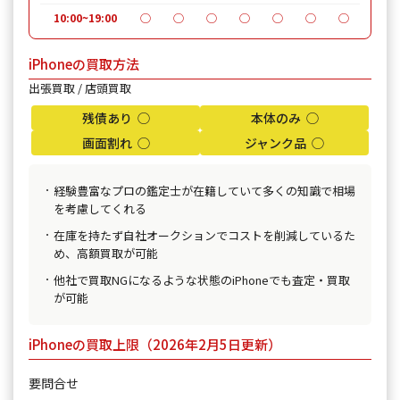
10:00~19:00
◯
◯
◯
◯
◯
◯
◯
iPhoneの買取方法
出張買取 / 店頭買取
残債あり ◯
本体のみ ◯
画面割れ ◯
ジャンク品 ◯
経験豊富なプロの鑑定士が在籍していて多くの知識で相場
を考慮してくれる
在庫を持たず自社オークションでコストを削減しているた
め、高額買取が可能
他社で買取NGになるような状態のiPhoneでも査定・買取
が可能
iPhoneの買取上限（2026年2月5日更新）
要問合せ