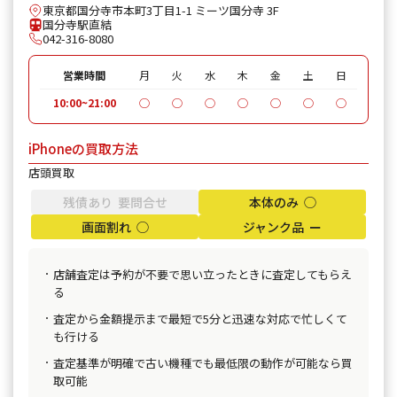
東京都国分寺市本町3丁目1-1 ミーツ国分寺 3F
国分寺駅直結
042-316-8080
営業時間
月
火
水
木
金
土
日
10:00~21:00
◯
◯
◯
◯
◯
◯
◯
iPhoneの買取方法
店頭買取
残債あり 要問合せ
本体のみ ◯
画面割れ ◯
ジャンク品 ー
店舗査定は予約が不要で思い立ったときに査定してもらえ
る
査定から金額提示まで最短で5分と迅速な対応で忙しくて
も行ける
査定基準が明確で古い機種でも最低限の動作が可能なら買
取可能