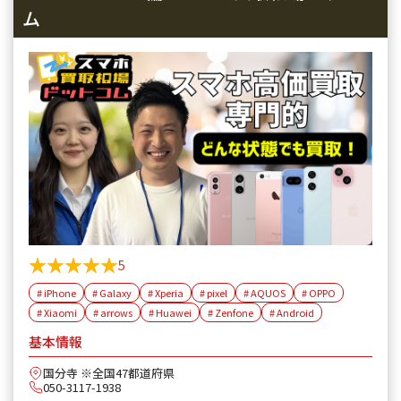
ム
★★★★★
★★★★★
5
# iPhone
# Galaxy
# Xperia
# pixel
# AQUOS
# OPPO
# Xiaomi
# arrows
# Huawei
# Zenfone
# Android
基本情報
国分寺 ※全国47都道府県
050-3117-1938