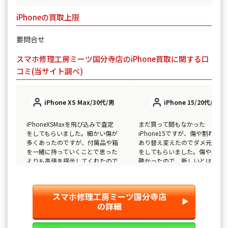
iPhoneの買取上限
要問合せ
スマホ修理工房ミーツ国分寺店のiPhone買取に関する口
コミ(当サイト調べ)
iPhone XS Max/30代/男
iPhone 15/20代/男
iPhoneXSMaxを飛び込みで査定
まだ買って間もなかった
をしてもらいました。細かい傷が
iPhone15ですが、傷や割れなど
多くあったのですが、付属品や箱
あり替え変えたのでダメ元で査
を一緒に持っていくことで思った
をしてもらいました。傷や痛み
よりも高値を提示してくれたので
酷かったので、新しいとは言え
そのまま買取をお願いしました。
額が付くとは思っておらず、思
のほか高額でビックリしました
スマホ修理工房ミーツ国分寺店
▶︎
の詳細