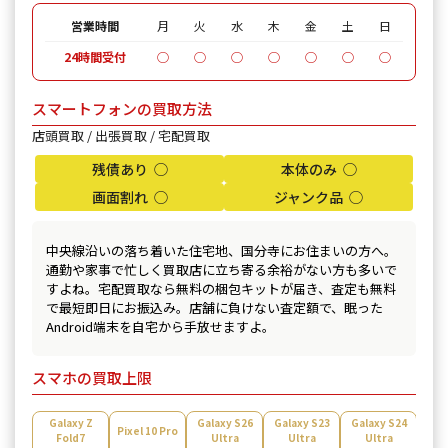
営業時間
月
火
水
木
金
土
日
24時間受付
◯
◯
◯
◯
◯
◯
◯
スマートフォンの買取方法
店頭買取 / 出張買取 / 宅配買取
残債あり ◯
本体のみ ◯
画面割れ ◯
ジャンク品 ◯
中央線沿いの落ち着いた住宅地、国分寺にお住まいの方へ。
通勤や家事で忙しく買取店に立ち寄る余裕がない方も多いで
すよね。宅配買取なら無料の梱包キットが届き、査定も無料
で最短即日にお振込み。店舗に負けない査定額で、眠った
Android端末を自宅から手放せますよ。
スマホの買取上限
Galaxy Z
Galaxy S26
Galaxy S23
Galaxy S24
Gal
Pixel 10 Pro
Fold7
Ultra
Ultra
Ultra
U