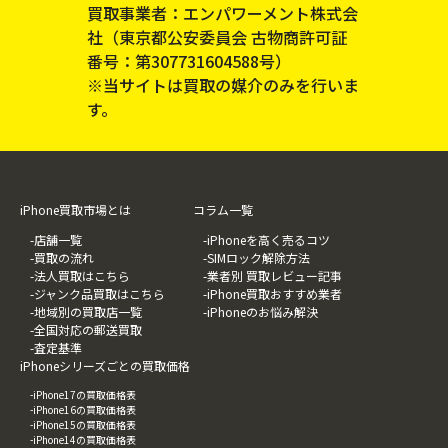
買取事業者：エンパワーメント株式会
社（東京都公安委員会 古物商許可証
番号：第307731604588号）
※当サイトは買取の媒介のみを行いま
す。
iPhone買取市場とは
コラム一覧
-店舗一覧
-iPhoneを高く売るコツ
-買取の流れ
-SIMロック解除方法
-法人買取はこちら
-業者別 買取レビュー記事
-ジャンク品買取はこちら
-iPhone買取おすすめ業者
-地域別の買取店一覧
-iPhoneのお悩み解決
-全国対応の郵送買取
-査定基準
iPhoneシリーズごとの買取価格
-iPhone17の買取価格表
-iPhone16の買取価格表
-iPhone15の買取価格表
-iPhone14の買取価格表