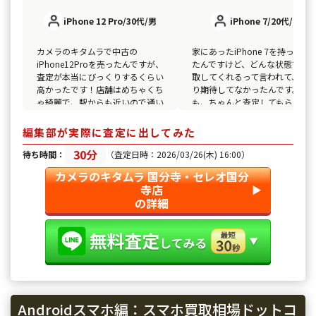
iPhone 12 Pro/30代/男
iPhone 7/20代/女
カメラのキタムラで中古の
家にあったiPhone 7を持って行
iPhone12Proを売ったんですが、
たんですけど、どんな状態でも
査定が本当にびっくりするくらい
取してくれるって言われて、あ
高かったです！店舗はめちゃくち
り期待してなかったんです。で
ゃ綺麗で、駅からも近いので通い
も、ちゃんと査定してもらえて
やすかったです。スタッフの方が
足しました。店舗の雰囲気も良
丁寧に対応してくれて、すごく印
て、駅近だから気軽に立ち寄れ
編集部が実際に査定に出してみた
象に残りました。また行きたいな
のがいいですね。スタッフも親
30分
と思います。
でした！
待ち時間：
（査定日時：2026/03/26(木) 16:00）
カメラのキタムラ 国分寺・セレオ国分
寺店
▶︎
の詳細
Androidスマホ編：スマホ買取相場ドットコ