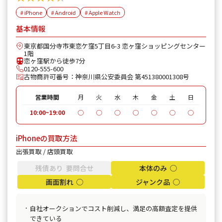
# iPhone
# Android
# Apple Watch
基本情報
東京都国分寺市東恋ケ窪5丁目6-3 恋ヶ窪ショッピングセンター
1階
恋ヶ窪駅から徒歩7分
0120-555-600
古物商許可番号：神奈川県公安委員会 第451380001308号
営業時間
月
火
水
木
金
土
日
10:00~19:00
◯
◯
◯
◯
◯
◯
◯
iPhoneの買取方法
出張買取 / 店頭買取
残債あり 要問合せ
本体のみ ◯
画面割れ ◯
ジャンク品 ◯
自社オークションでコスト削減し、満足の高額査定を提供
できている