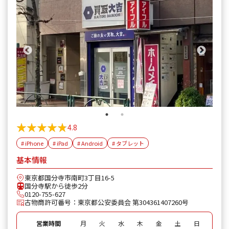
★★★★★
★★★★★
4.8
# iPhone
# iPad
# Android
# タブレット
基本情報
東京都国分寺市南町3丁目16-5
国分寺駅から徒歩2分
0120-755-627
古物商許可番号：東京都公安委員会 第304361407260号
営業時間
月
火
水
木
金
土
日