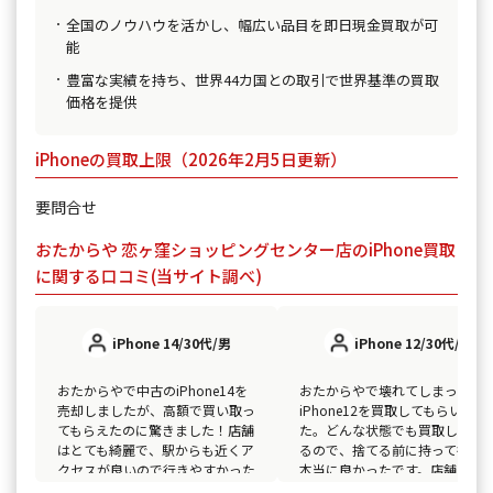
全国のノウハウを活かし、幅広い品目を即日現金買取が可
能
豊富な実績を持ち、世界44カ国との取引で世界基準の買取
価格を提供
iPhoneの買取上限（2026年2月5日更新）
要問合せ
おたからや 恋ヶ窪ショッピングセンター店のiPhone買取
に関する口コミ(当サイト調べ)
iPhone 14/30代/男
iPhone 12/30代/女
おたからやで中古のiPhone14を
おたからやで壊れてしまった
売却しましたが、高額で買い取っ
iPhone12を買取してもらいまし
てもらえたのに驚きました！店舗
た。どんな状態でも買取してく
はとても綺麗で、駅からも近くア
るので、捨てる前に持って行っ
クセスが良いので行きやすかった
本当に良かったです。店舗の雰
です。スタッフの方も丁寧で、安
気も明るく、スタッフの対応も