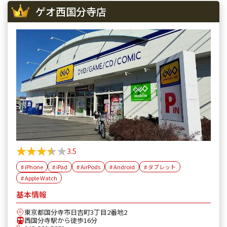
ゲオ西国分寺店
★★★★★
★★★★★
3.5
# iPhone
# iPad
# AirPods
# Android
# タブレット
# Apple Watch
基本情報
東京都国分寺市日吉町3丁目2番地2
西国分寺駅から徒歩16分