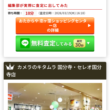
心して取引できました。
晴らしく、満足のいく取引がで
編集部が実際に査定に出してみた
ました。
10分
待ち時間：
（査定日時：2026/03/19(木) 16:18）
おたからや 恋ヶ窪ショッピングセンタ
ー店
▶︎
の詳細
カメラのキタムラ 国分寺・セレオ国分
寺店