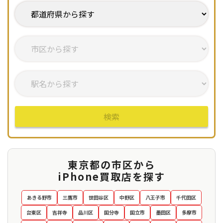
検索
東京都の市区から
iPhone買取店を探す
あきる野市
三鷹市
世田谷区
中野区
八王子市
千代田区
台東区
吉祥寺
品川区
国分寺
国立市
墨田区
多摩市