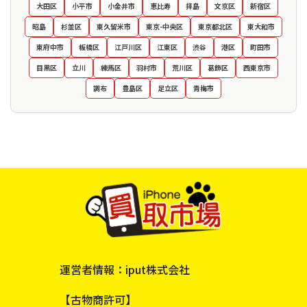
大田区
小平市
小金井市
恵比寿
拝島
文京区
新宿区
昭島
杉並区
東久留米市
東京-中央区
東京都北区
東大和市
東府中市
板橋区
江戸川区
江東区
渋谷
港区
町田市
目黒区
立川
練馬区
羽村市
荒川区
葛飾区
西東京市
調布
豊島区
足立区
青梅市
運営者情報：iput株式会社
【古物商許可】