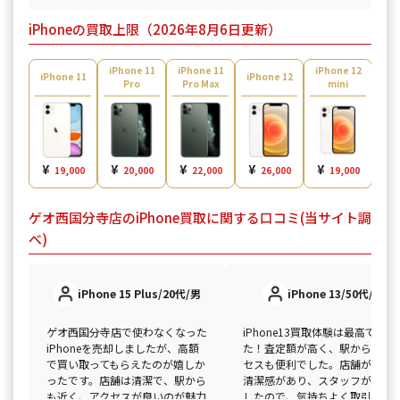
iPhoneの買取上限（2026年8月6日更新）
iPhone 11
iPhone 11
iPhone 12
iPh
iPhone 11
iPhone 12
Pro
Pro Max
mini
¥
¥
¥
¥
¥
¥
19,000
20,000
22,000
26,000
19,000
ゲオ西国分寺店のiPhone買取に関する口コミ(当サイト調
べ)
iPhone 15 Plus/20代/男
iPhone 13/50代/男
ゲオ西国分寺店で使わなくなった
iPhone13買取体験は最高でし
iPhoneを売却しましたが、高額
た！査定額が高く、駅からのア
で買い取ってもらえたのが嬉しか
セスも便利でした。店舗が明る
ったです。店舗は清潔で、駅から
清潔感があり、スタッフが親切
も近く、アクセスが良いのが魅力
したので、気持ちよく取引でき