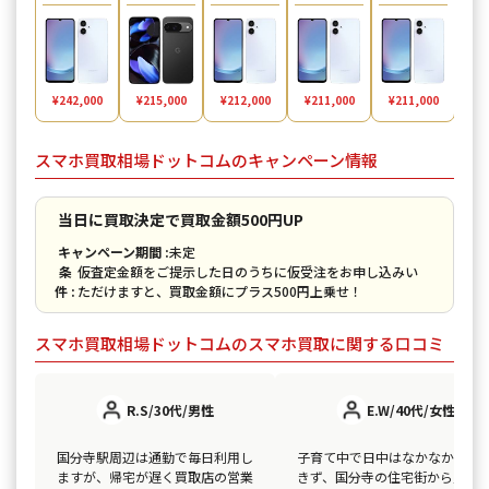
¥2
¥242,000
¥215,000
¥212,000
¥211,000
¥211,000
スマホ買取相場ドットコムのキャンペーン情報
当日に買取決定で買取金額500円UP
キャンペーン期間 :
未定
条
仮査定金額をご提示した日のうちに仮受注をお申し込みい
件 :
ただけますと、買取金額にプラス500円上乗せ！
スマホ買取相場ドットコムのスマホ買取に関する口コミ
R.S/30代/男性
E.W/40代/女性
国分寺駅周辺は通勤で毎日利用し
子育て中で日中はなかなか外出
ますが、帰宅が遅く買取店の営業
きず、国分寺の住宅街から買取