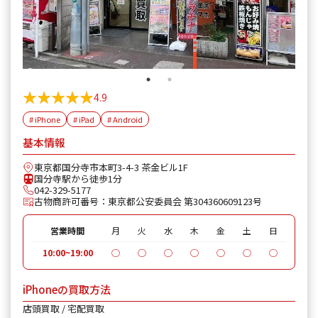
★★★★★
★★★★★
4.9
# iPhone
# iPad
# Android
基本情報
東京都国分寺市本町3-4-3 茶金ビル1F
国分寺駅から徒歩1分
042-329-5177
古物商許可番号：東京都公安委員会 第304360609123号
営業時間
月
火
水
木
金
土
日
10:00~19:00
◯
◯
◯
◯
◯
◯
◯
iPhoneの買取方法
店頭買取 / 宅配買取