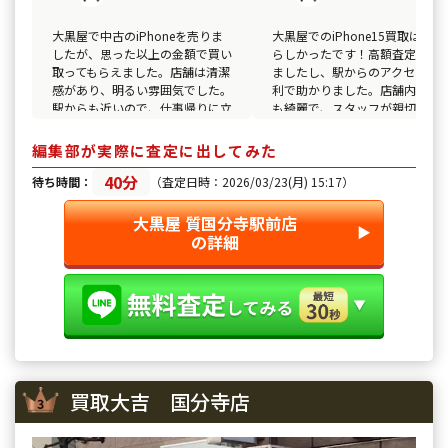
大黒屋で中古のiPhoneを売りま
大黒屋でのiPhone15買取は素晴
したが、思った以上の金額で買い
らしかったです！高額査定に驚
取ってもらえました。店舗は清潔
ましたし、駅からのアクセスも
感があり、明るい雰囲気でした。
利で助かりました。店舗内はと
駅からも近いので、仕事帰りに立
も綺麗で、スタッフが親切に対
ち寄ることができて便利です。ス
してくれたので、安心して取引
タッフの方が丁寧に対応してくれ
きました。また行きたいと思い
編集部が実際に査定に出してみた
たので、安心感がありました。
す。
40分
待ち時間：
（査定日時：2026/03/23(月) 15:17）
大黒屋 質国分寺駅前店
▶︎
の詳細
買取大吉 国分寺店