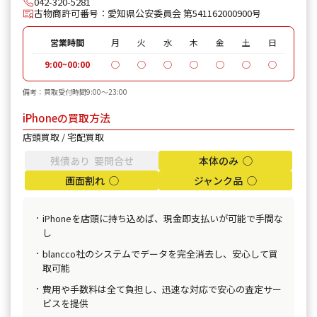
042-320-5281
古物商許可番号：愛知県公安委員会 第541162000900号
営業時間
月
火
水
木
金
土
日
9:00~00:00
◯
◯
◯
◯
◯
◯
◯
備考：買取受付時間9:00～23:00
iPhoneの買取方法
店頭買取 / 宅配買取
残債あり 要問合せ
本体のみ ◯
画面割れ ◯
ジャンク品 ◯
iPhoneを店頭に持ち込めば、現金即支払いが可能で手間な
し
blancco社のシステムでデータを完全消去し、安心して買
取可能
費用や手数料は全て負担し、迅速な対応で安心の査定サー
ビスを提供