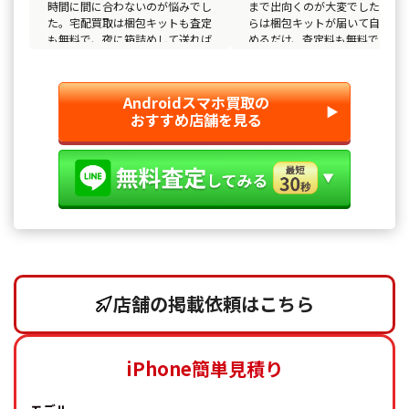
時間に間に合わないのが悩みでし
まで出向くのが大変でした。こ
た。宅配買取は梱包キットも査定
らは梱包キットが届いて自宅で
も無料で、夜に箱詰めして送れば
めるだけ、査定料も無料で安心
完結するのが本当に便利です。使
す。Galaxy S23を丁寧に査定し
わなくなったOPPO Reno9 Aが店
てもらえて、店舗に負けない金
頭並みの査定額で、最短即日の入
を提示され、対応も親切だった
Androidスマホ買取の
金にも満足しました。
でまた頼みたいです。
▶︎
おすすめ店舗を見る
店舗の掲載依頼はこちら
iPhone簡単見積り