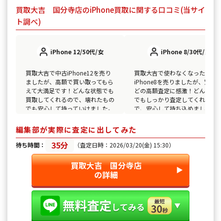
買取大吉 国分寺店のiPhone買取に関する口コミ(当サイ
ト調べ)
iPhone 12/50代/女
iPhone 8/30代/男
買取大吉で中古iPhone12を売り
買取大吉で使わなくなった
ましたが、高額で買い取ってもら
iPhone8を売りましたが、驚く
えて大満足です！どんな状態でも
どの高額査定に感激！どんな状
買取してくれるので、壊れたもの
でもしっかり査定してくれるの
でも安心して持っていけました。
で、安心して持ち込めました。
スタッフも親切で、また利用した
た利用したいです。
いと思います。
編集部が実際に査定に出してみた
35分
待ち時間：
（査定日時：2026/03/20(金) 15:30）
買取大吉 国分寺店
▶︎
の詳細