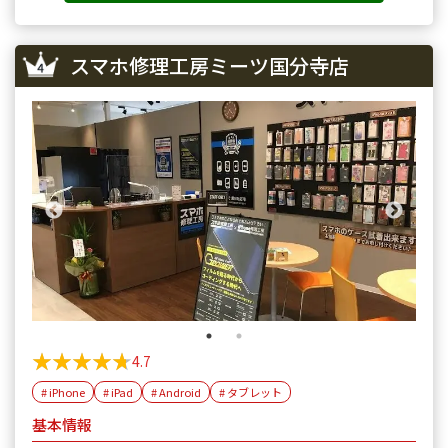
スマホ修理工房ミーツ国分寺店
★★★★★
★★★★★
4.7
# iPhone
# iPad
# Android
# タブレット
基本情報