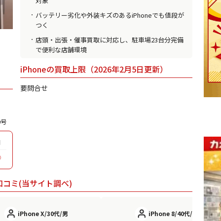
対象
バッテリー劣化や外装キズのあるiPhoneでも値段が
つく
店頭・出張・催事買取に対応し、駐車場23台分完備
で便利な店舗環境
iPhoneの買取上限（2026年2月5日更新）
要問合せ
0号
日
◯
口コミ(当サイト調べ)
iPhone X/30代/男
iPhone 8/40代/男