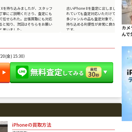
one Xを持ち込みましたが、スタッフ
古いiPhone 8を査定に出しましたが、壊
丁寧にご説明くださり、査定にも
れていても査定対応いただけて驚いた。
て任せられた。出張買取にも対応
多ジャンルの品も査定対象で、まとめて
ると知り、次回はそちらをお願い
持ち込める利便性が非常に良かった印象
カメ
と思いました。
です。
んで
0(金) 15:30）
▶︎
iPhoneの買取方法