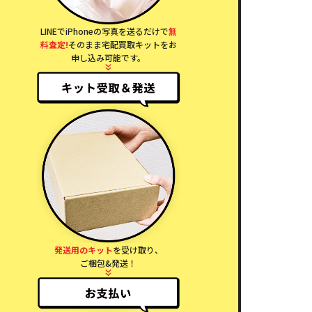
LINEでiPhoneの写真を送るだけで
無
料査定!
そのまま宅配買取キットをお
申し込み可能です。
発送用のキット
を受け取り、
ご梱包&発送！