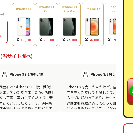
iPhone 11
iPhone 11
iPhone 12
i
iPhone 11
iPhone 12
Pro
Pro Max
mini
0号
日
◯
¥
¥
¥
¥
¥
19,000
20,000
22,000
26,000
19,000
(当サイト調べ)
iPhone SE 2/60代/男
iPhone 8/50代/男
面割れのiPhone SE（第2世代）
iPhone 8を売ったんだけど、店内広くて
込ませていただきましたが、初期
立ち寄っただけでも楽しくて、買取もス
方も丁寧に案内してくださり、安
ムーズに終わってありがたかった。Apple
売却できましたですます。店内も
Watchも買取対応してるって聞いて、次
駐車場もたっぷりあって助かりま
はそっちも持っていこうかなって気にな
った。