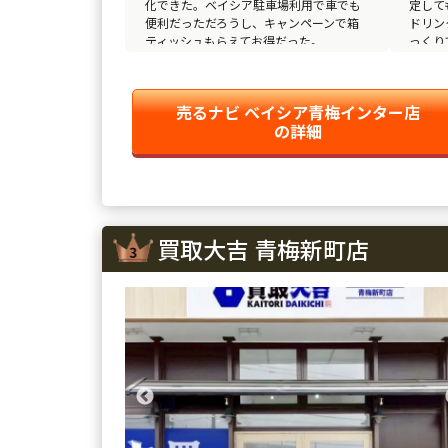
化できた。ベイシア駐車場利用で車でも
定して
便利だっただろうし、キャンペーンで箱
ドリン
ティッシュもらえてお得だった。
っくり
売るナビ ベイシア青梅インター店
の詳細
買取大吉 青梅新町店