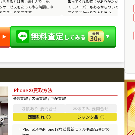
もらえるとは思いませんでした。
取ってくれる感じがありがたかった。近
クサービスもあって待ち時間にゆ
くにスーパーもあるからついでに寄りや
できましたですます。
すくて助かったなぁと思う。
▶︎
iPhoneの買取方法
出張買取 / 店頭買取 / 宅配買取
残債あり 要問合せ
本体のみ 要問合せ
画面割れ ◯
ジャンク品 ◯
iPhone14やiPhone13など最新モデルも高価査定の