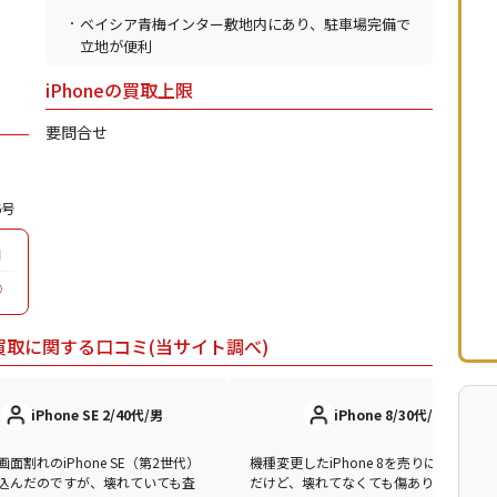
ベイシア青梅インター敷地内にあり、駐車場完備で
立地が便利
iPhoneの買取上限
要問合せ
6号
日
◯
e買取に関する口コミ(当サイト調べ)
iPhone SE 2/40代/男
iPhone 8/30代/女
面割れのiPhone SE（第2世代）
機種変更したiPhone 8を売りに行ったん
込んだのですが、壊れていても査
だけど、壊れてなくても傷ありでも引き