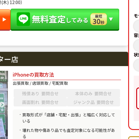
木) 12:00）
モ
▶︎
容
状
ター店
iPhoneの買取方法
出張買取 / 店頭買取 / 宅配買取
残債あり 要問合せ
本体のみ 要問合せ
画面割れ 要問合せ
ジャンク品 要問合せ
買取形式が「店舗・宅配・出張」と幅広く対応して
いる
壊れた物や傷あり品でも査定対象になる可能性があ
る