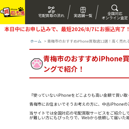
全国対応
宅配買取の流れ
実店舗一覧
オンライン査定
本日中にお申し込みで、最短
2026/8/7
にお振込完了
ホーム
>
青梅市のおすすめiPhone買取店12選！高く売
青梅市のおすすめiPhon
ングで紹介！
『使っていないiPhoneをどこよりも高い金額で買い
青梅市にお住まいでそうお考えの方に、中古iPhone
当サイトでは全国対応の宅配買取サービスをご紹介し
が難しい方にもぴったりで、Webから依頼して届いた