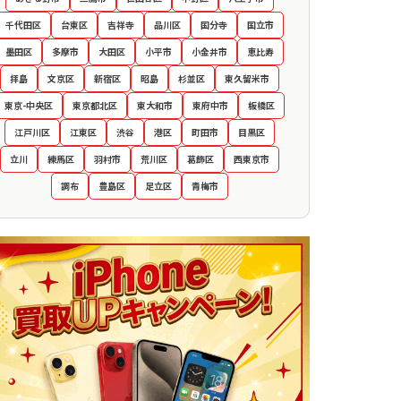
千代田区
台東区
吉祥寺
品川区
国分寺
国立市
墨田区
多摩市
大田区
小平市
小金井市
恵比寿
拝島
文京区
新宿区
昭島
杉並区
東久留米市
東京-中央区
東京都北区
東大和市
東府中市
板橋区
江戸川区
江東区
渋谷
港区
町田市
目黒区
立川
練馬区
羽村市
荒川区
葛飾区
西東京市
調布
豊島区
足立区
青梅市