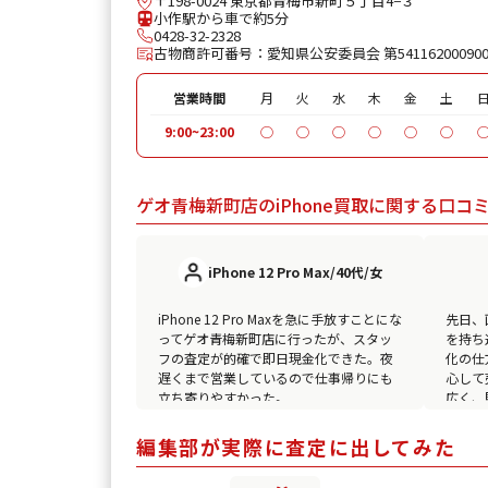
〒198-0024 東京都青梅市新町５丁目4−３
小作駅から車で約5分
0428-32-2328
古物商許可番号：愛知県公安委員会 第54116200090
営業時間
月
火
水
木
金
土
9:00~23:00
◯
◯
◯
◯
◯
◯
ゲオ青梅新町店のiPhone買取に関する口コミ
iPhone 12 Pro Max/40代/女
iPhone 12 Pro Maxを急に手放すことにな
先日、画
ってゲオ青梅新町店に行ったが、スタッ
を持ち
フの査定が的確で即日現金化できた。夜
化の仕
遅くまで営業しているので仕事帰りにも
心して
立ち寄りやすかった。
広く、
した。
編集部が実際に査定に出してみた