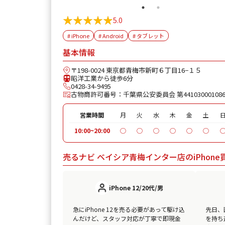
★★★★★
★★★★★
5.0
# iPhone
# Android
# タブレット
基本情報
〒198-0024 東京都青梅市新町６丁目16−１５
昭洋工業から徒歩6分
0428-34-9495
古物商許可番号：千葉県公安委員会 第44103000108
営業時間
月
火
水
木
金
土
10:00~20:00
◯
◯
◯
◯
◯
◯
売るナビ ベイシア青梅インター店のiPhon
iPhone 12/20代/男
急にiPhone 12を売る必要があって駆け込
先日、画
んだけど、スタッフ対応が丁寧で即現金
を持ち