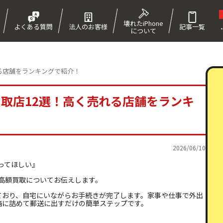
壊れたiPhone
よくある質問
法人のお客様
記事一覧
について
！
れる店舗をランキングで紹介！
e買取店12選！高く売れる店舗をランキ
2026/06/10
取ってほしい』
の高額買取についてお伝えします。
ており、自宅にいながらお手続きが完了します。家事や仕事で外出
箱に詰めて郵送に出すだけの簡単ステップです。