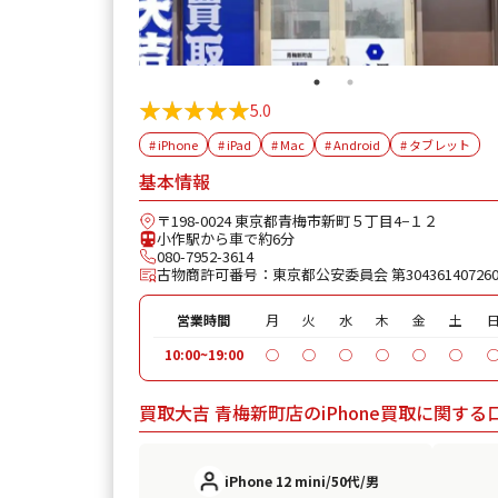
★★★★★
★★★★★
5.0
# iPhone
# iPad
# Mac
# Android
# タブレット
基本情報
〒198-0024 東京都青梅市新町５丁目4−１２
小作駅から車で約6分
080-7952-3614
古物商許可番号：東京都公安委員会 第30436140726
営業時間
月
火
水
木
金
土
10:00~19:00
◯
◯
◯
◯
◯
◯
買取大吉 青梅新町店のiPhone買取に関する
iPhone 12 mini/50代/男