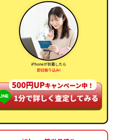
Phone 12
iPhone 12
iPhone 13
iPhone 13
iPhone 13
iPhone 13
Pro
Pro Max
mini
Pro
Pro Max
¥
¥
¥
¥
¥
¥
31,000
45,000
33,000
33,000
48,000
55,000
iPhoneが到着したら
即日振り込み!