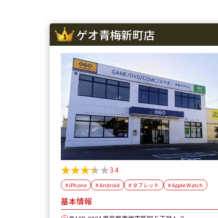
ゲオ青梅新町店
★★★★★
★★★★★
3.4
# iPhone
# Android
# タブレット
# Apple Watch
基本情報