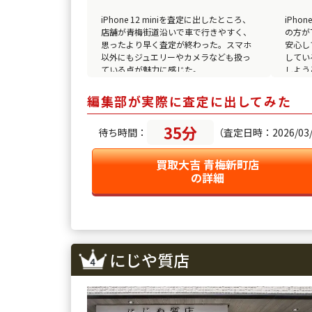
iPhone 12 miniを査定に出したところ、
iPh
店舗が青梅街道沿いで車で行きやすく、
の方が
思ったより早く査定が終わった。スマホ
安心し
以外にもジュエリーやカメラなども扱っ
してい
ている点が魅力に感じた。
しよう
編集部が実際に査定に出してみた
35分
待ち時間：
（査定日時：2026/03/2
買取大吉 青梅新町店
の詳細
にじや質店