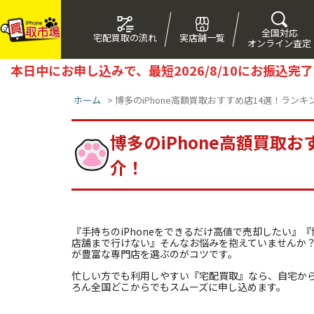
全国対応
宅配買取の流れ
実店舗一覧
オンライン査定
本日中にお申し込みで、最短
2026/8/10
にお振込完了
ホーム
>
博多のiPhone高額買取おすすめ店14選！ラン
博多のiPhone高額買取
介！
『手持ちのiPhoneをできるだけ高値で売却したい
店舗まで行けない』そんなお悩みを抱えていませんか？
が豊富な専門店を選ぶのがコツです。
忙しい方でも利用しやすい『宅配買取』なら、自宅か
ろん全国どこからでもスムーズに申し込めます。