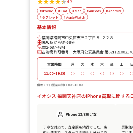
★★★★★
★★★★★
4.3
iPhone 11
¥30,100
¥24,000
# iPhone
# iPad
# Mac
# AirPods
# Android
# タブレット
# Apple Watch
iPhone 11 Pro
¥30,600
¥28,000
基本情報
iPhone 11 Pro Max
¥39,600
¥31,000
福岡県福岡市中央区天神２丁目８−２２８
赤坂駅から徒歩8分
iPhone XR
¥18,100
¥16,000
092-687-4841
古物商許可番号：大阪府公安委員会 第62112100217
iPhone XS
¥20,600
¥18,000
営業時間
月
火
水
木
金
土
iPhone XS Max
¥26,100
¥21,000
11:00~19:30
◯
◯
◯
◯
◯
◯
iPhone X
¥14,100
¥12,000
備考：土日営業時間11:00～18:00
iPhone 8 Plus
¥30,100
¥13,000
イオシス 福岡天神店のiPhone買取に関する
iPhone 8
¥9,100
¥8,500
iPhone 13/30代/女
iPhone 7
¥7,800
¥7,500
丁寧な対応で、査定額も納得でした。店
買取価
iPhone 7 Plus
¥12,100
¥12,000
内も清潔で、スタッフの説明も分かりや
ていま