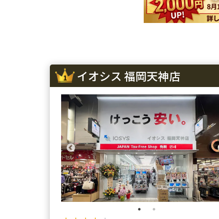
iPhone 14 Pro Max
¥98,100
¥95,000
iPhone SE 3
¥29,600
¥29,000
iPhone 13
¥58,100
¥47,000
iPhone 13 mini
¥50,100
¥44,000
イオシス 福岡天神店
iPhone 13 Pro
¥69,100
¥60,000
iPhone 13 Pro Max
¥80,100
¥70,000
iPhone 12 mini
¥27,600
¥27,000
iPhone 12 Pro
¥40,600
¥40,000
iPhone 12 Pro Max
¥51,100
¥49,000
iPhone 12
¥37,100
¥30,000
iPhone SE 2
¥12,100
¥11,000