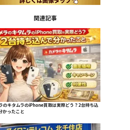
関連記事
Phone 12
iPhone 12
iPhone 13
iPhone 13
iPhone 13
iPhone 13
Pro
Pro Max
mini
Pro
Pro Max
¥
¥
¥
¥
¥
¥
33,000
45,000
40,000
40,000
55,000
63,000
ラのキタムラのiPhone買取は実際どう？2台持ち込
分かったこと