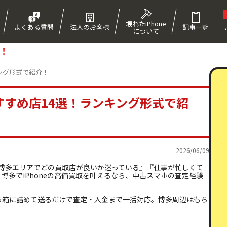
壊れたiPhone
よくある質問
法人のお客様
記事一覧
について
！
キング形式で紹介！
おすすめ店14選！ランキング形式で紹
2026/06/09
』『博多エリアでどの買取店が良いか迷っている』『仕事が忙しくて
博多でiPhoneの高価買取を叶えるなら、中古スマホの査定経験
ら箱に詰めて送るだけで査定・入金まで一括対応。博多周辺はもち