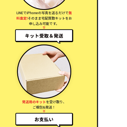
LINEでiPhoneの写真を送るだけで
無
料査定!
そのまま宅配買取キットをお
申し込み可能です。
発送用のキット
を受け取り、
ご梱包&発送！