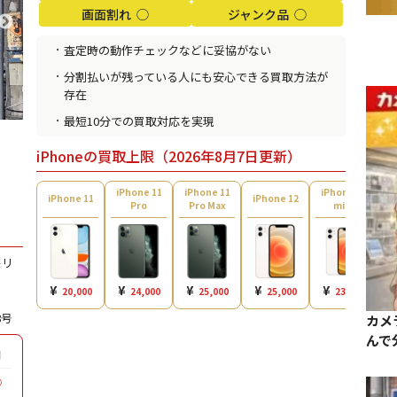
画面割れ ◯
ジャンク品 ◯
査定時の動作チェックなどに妥協がない
分割払いが残っている人にも安心できる買取方法が
存在
最短10分での買取対応を実現
iPhoneの買取上限（2026年8月7日更新）
iPhone 11
iPhone 11
iPhone 12
i
iPhone 11
iPhone 12
Pro
Pro Max
mini
ーリ
¥
¥
¥
¥
¥
20,000
24,000
25,000
25,000
23,000
8号
カメ
んで
日
◯