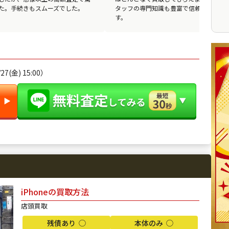
た。手続きもスムーズでした。
タッフの専門知識も豊富で信頼できま
す。
7(金) 15:00）
▶︎
iPhoneの買取方法
店頭買取
残債あり ◯
本体のみ ◯