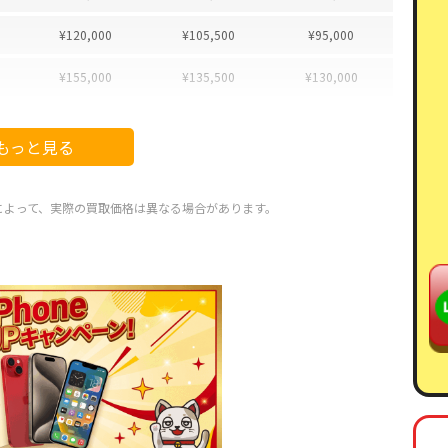
¥120,000
¥105,500
¥95,000
¥155,000
¥135,500
¥130,000
¥170,000
¥161,000
¥145,000
もっと見る
¥85,000
¥77,000
¥72,000
¥90,000
¥83,000
¥68,000
によって、実際の買取価格は異なる場合があります。
¥110,000
¥101,500
¥95,000
¥125,000
¥116,500
¥100,000
¥63,000
¥63,000
¥55,000
¥58,000
¥56,000
¥45,000
¥78,000
¥77,000
¥65,000