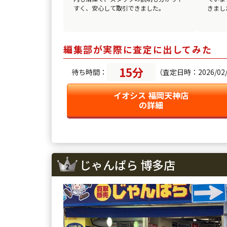
すく、安心して取引できました。
きまし
編集部が実際に査定に出してみた
15分
待ち時間：
（査定日時：2026/02/2
イオシス 福岡天神店
の詳細
じゃんぱら 博多店