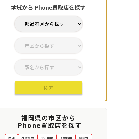
地域からiPhone買取店を探す
Phone 12
iPhone 12
iPhone 13
iPhone 13
iPhone 13
iPhone 13
Pro
Pro Max
mini
Pro
Pro Max
¥
¥
¥
¥
¥
¥
40,000
49,000
47,000
44,000
60,000
70,000
検索
福岡県の市区から
iPhone買取店を探す
中洲
久留米市
北九州市
太宰府市
福岡市