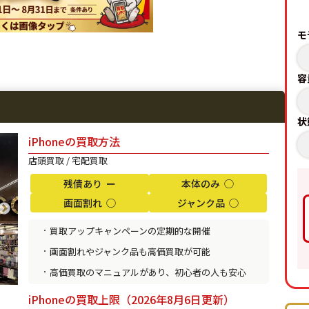
¥93,000
¥93,000
¥85,000
モ
¥25,000
¥20,500
¥22,000
¥40,000
¥45,000
¥33,000
容
¥40,000
¥41,500
¥33,000
状
¥55,000
¥57,000
¥48,000
iPhoneの買取方法
¥63,000
¥68,000
¥55,000
店頭買取 / 宅配買取
¥23,000
¥17,500
¥19,000
残債あり ー
本体のみ ◯
画面割れ ◯
ジャンク品 ◯
¥33,000
¥38,000
¥31,000
買取アップキャンペーンの定期的な開催
¥45,000
¥46,500
¥45,000
画面割れやジャンク品も高価買取が可能
¥25,000
¥27,000
¥26,000
高価買取のマニュアルがあり、初心者の人も安心
¥10,000
¥5,500
¥7,000
iPhoneの買取上限（2026年8月6日更新）