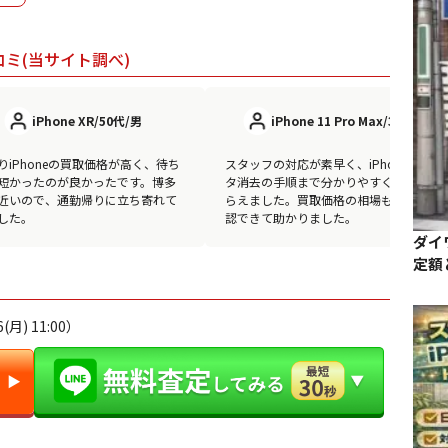
コミ(当サイト調べ)
iPhone XR/50代/男
iPhone 11 Pro Max/30代/女
りiPhoneの買取価格が高く、待ち
スタッフの対応が素早く、iPhoneのデー
短かったのが良かったです。博多
タ消去の手順まで分かりやすく教えても
近いので、通勤帰りに立ち寄れて
らえました。買取価格の相場も事前に確
した。
認できて助かりました。
ダイ
定額
月) 11:00）
▶︎