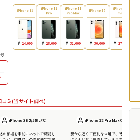
¥20,000
¥23,000
¥19,000
iPhone 11
iPhone 11
iPhone 12
i
iPhone 11
iPhone 12
Pro
Pro Max
mini
¥24,000
¥25,500
¥20,000
¥25,000
¥27,500
¥22,000
¥
¥
¥
¥
¥
24,000
28,000
31,000
30,000
27,000
¥8,000
¥13,500
¥13,000
6号
¥12,000
¥15,000
¥13,000
日
¥15,000
¥18,000
¥17,000
◯
¥6,000
¥7,500
¥10,000
¥5,000
¥8,000
¥7,000
口コミ(当サイト調べ)
¥5,000
¥7,500
¥6,000
iPhone SE 2/50代/女
iPhone 12 Pro Max/30代/男
¥2,000
¥4,000
¥3,500
格の相場を事前にネットで確認し
駅から近くて便利な立地で、待ち時間も
¥2,000
¥5,000
¥5,000
したが、想像以上の高額査定で驚
ほとんどなく買取してもらえました。ス