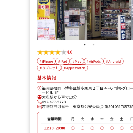
★★★★★
★★★★★
4.0
# iPhone
# iPad
# Mac
# AirPods
# Android
# タブレット
# Apple Watch
基本情報
福岡県福岡市博多区博多駅東２丁目４−６ 博多グロ
ービル 1F
大名駅から車で13分
092-477-5778
古物商許可番号：東京都公安委員会 第30103170573
営業時間
月
火
水
木
金
土
11:30~20:00
◯
◯
◯
◯
◯
◯