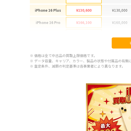
iPhone 16 Plus
¥130,600
¥130,000
iPhone 16 Pro
¥166,100
¥160,000
iPhone 16 Pro Max
¥178,100
¥175,000
iPhone 15
¥92,100
¥85,000
※ 価格は全て中古品の買取上限価格です。
iPhone 15 Plus
¥97,100
¥88,000
※ データ容量、キャリア、カラー、製品の状態や付属品の有無
※ 査定条件、減額の判定基準は各事業者により異なります。
iPhone 15 Pro
¥120,100
¥114,000
iPhone 15 Pro Max
¥143,100
¥130,000
iPhone 14 Plus
¥66,600
¥65,000
iPhone 14
¥66,600
¥62,000
iPhone 14 Pro
¥86,600
¥84,000