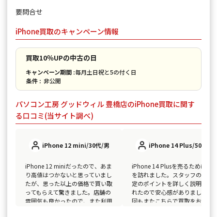
要問合せ
iPhone買取のキャンペーン情報
買取10％UPの中古の日
キャンペーン期間 :
毎月土日祝と5の付く日
条件 :
非公開
パソコン工房 グッドウィル 豊橋店のiPhone買取に関す
る口コミ(当サイト調べ)
iPhone 12 mini/30代/男
iPhone 14 Plus/50代/男
iPhone 12 miniだったので、あま
iPhone 14 Plusを売るために店
り高値はつかないと思っていまし
を訪れました。スタッフの方が
たが、思った以上の価格で買い取
定のポイントを詳しく説明して
ってもらえて驚きました。店舗の
れたので安心感がありました。
雰囲気も良かったので、また利用
回もまたこちらで買取をお願い
したいと思います！
ようと思います！