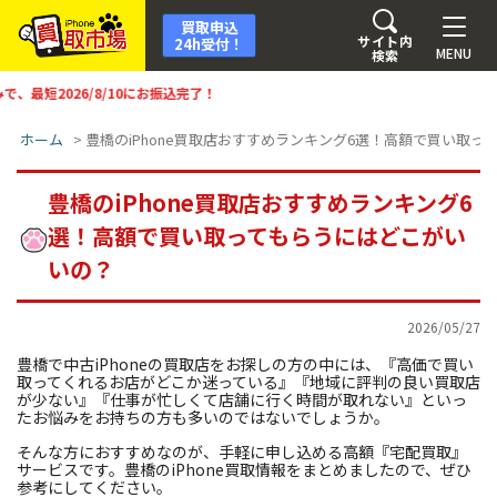
買取申込
サイト内
24h受付！
MENU
検索
/10
にお振込完了！
ホーム
>
豊橋のiPhone買取店おすすめランキング6選！高額で買い取
豊橋のiPhone買取店おすすめランキング6
選！高額で買い取ってもらうにはどこがい
いの？
2026/05/27
豊橋で中古iPhoneの買取店をお探しの方の中には、『高価で買い
取ってくれるお店がどこか迷っている』『地域に評判の良い買取店
が少ない』『仕事が忙しくて店舗に行く時間が取れない』といっ
たお悩みをお持ちの方も多いのではないでしょうか。
そんな方におすすめなのが、手軽に申し込める高額『宅配買取』
サービスです。豊橋のiPhone買取情報をまとめましたので、ぜひ
参考にしてください。