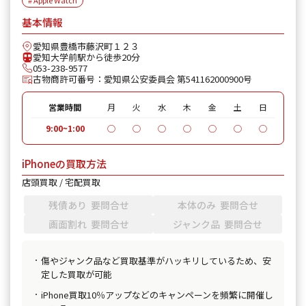
# Apple Watch
基本情報
愛知県豊橋市藤沢町１２３
愛知大学前駅から徒歩20分
053-238-9577
古物商許可番号：愛知県公安委員会 第541162000900号
営業時間
月
火
水
木
金
土
日
9:00~1:00
◯
◯
◯
◯
◯
◯
◯
iPhoneの買取方法
店頭買取 / 宅配買取
残債あり 要問合せ
本体のみ 要問合せ
画面割れ 要問合せ
ジャンク品 要問合せ
傷やジャンク品など買取基準がハッキリしているため、安
定した買取が可能
iPhone買取10％アップなどのキャンペーンを頻繁に開催し