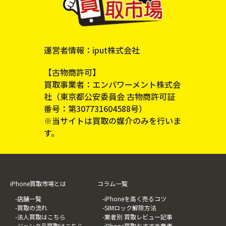
運営者情報：iput株式会社
【古物商許可】
買取事業者：エンパワーメント株式会
社（東京都公安委員会 古物商許可証
番号：第307731604588号）
※当サイトは買取の媒介のみを行いま
す。
iPhone買取市場とは
コラム一覧
-店舗一覧
-iPhoneを高く売るコツ
-買取の流れ
-SIMロック解除方法