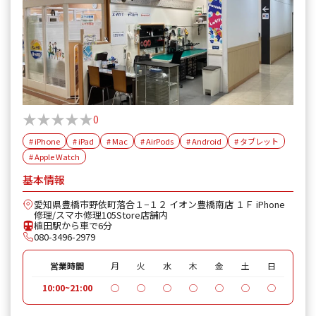
★★★★★
★★★★★
0
# iPhone
# iPad
# Mac
# AirPods
# Android
# タブレット
# Apple Watch
基本情報
愛知県豊橋市野依町落合１−１２ イオン豊橋南店 １Ｆ iPhone
修理/スマホ修理105Store店舗内
植田駅から車で6分
080-3496-2979
営業時間
月
火
水
木
金
土
日
10:00~21:00
◯
◯
◯
◯
◯
◯
◯