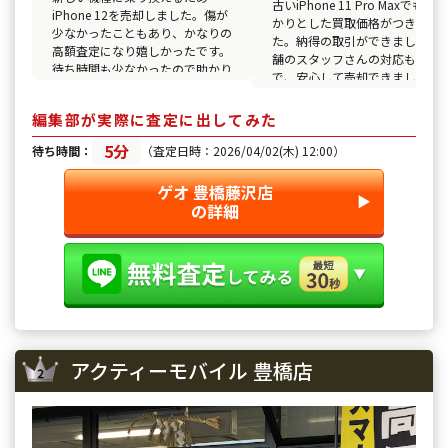
古いiPhone 11 Pro Maxでもしっ
iPhone 12を売却しました。傷が
かりとした買取価格がつきまし
少なかったこともあり、かなりの
た。納得の取引ができました。
高額査定になり嬉しかったです。
舗のスタッフさんの対応も丁寧
待ち時間も少なかったので助かり
で、安心して売却できました。
ました。
編集部が実際に査定に出してみた
5分
待ち時間：
（査定日時：2026/04/02(木) 12:00）
ゲオ 豊橋藤沢店
▶︎
の詳細
アクティーモバイル 豊橋店