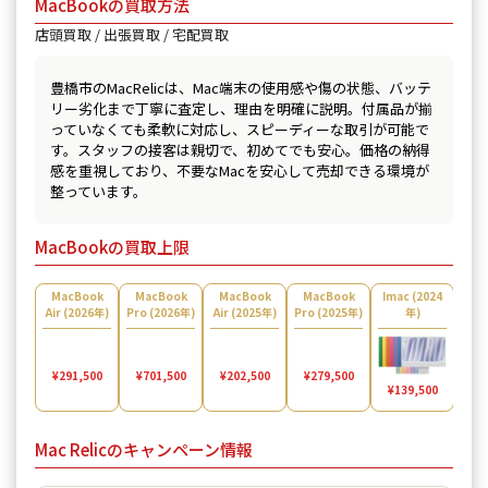
MacBookの買取方法
店頭買取 / 出張買取 / 宅配買取
豊橋市のMacRelicは、Mac端末の使用感や傷の状態、バッテ
リー劣化まで丁寧に査定し、理由を明確に説明。付属品が揃
っていなくても柔軟に対応し、スピーディーな取引が可能で
す。スタッフの接客は親切で、初めてでも安心。価格の納得
感を重視しており、不要なMacを安心して売却できる環境が
整っています。
MacBookの買取上限
MacBook
MacBook
MacBook
MacBook
Imac (2024
Ma
Air (2026年)
Pro (2026年)
Air (2025年)
Pro (2025年)
年)
Air 
¥1
¥291,500
¥202,500
¥139,500
¥701,500
¥279,500
Mac Relicのキャンペーン情報