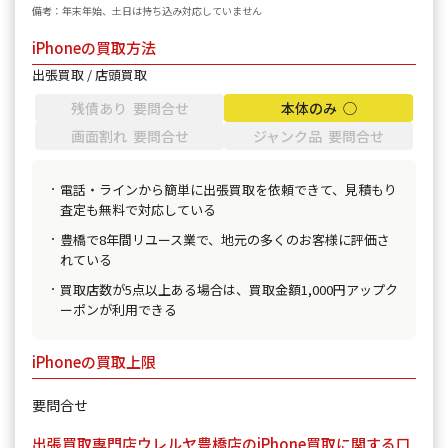
備考：年末年始、土日は持ち込み対応していません
iPhoneの買取方法
出張買取 / 店頭買取
残債あり 要問合せ
本体のみ ◯
画面割れ 要問合せ
ジャンク品 要問合せ
電話・ラインから簡単に出張買取を依頼できて、見積もり
査定も無料で対応している
豊橋で8年間リユース業で、地元の多くのお客様に評価さ
れている
買取店数が5点以上ある場合は、買取金額1,000円アップク
ーポンが利用できる
iPhoneの買取上限
要問合せ
出張買取専門店ウレルヤ豊橋店のiPhone買取に関する口