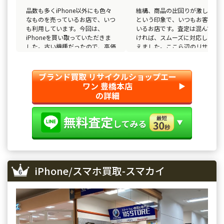
品数も多くiPhone以外にも色々
結構、商品の出回りが激しいお
なものを売っているお店で、いつ
という印象で、いつもお客さん
も利用しています。今回は、
いるお店です。査定は混んでい
iPhoneを買い取っていただきま
ければ、スムーズに対応しても
した。古い機種だったので、高価
えました。ここら辺のリサイク
買取とは行かなかったですが、値
ショップの中で、お気に入りの
段がついて買い取ってもらえたの
店だったので買い取って満足で
で良かったです。
す。
ブランド買取 リサイクルショップエー
ワン 豊橋本店
▶︎
の詳細
iPhone/スマホ買取-スマカイ