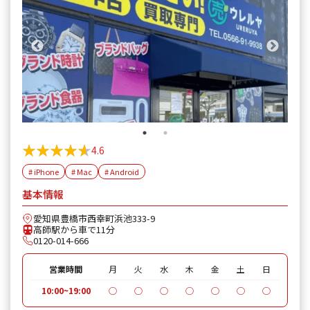
★★★★★
★★★★★
4.6
# iPhone
# Mac
# Android
基本情報
愛知県豊橋市西幸町浜池333-9
高師駅から車で11分
0120-014-666
営業時間
月
火
水
木
金
土
日
10:00~19:00
◯
◯
◯
◯
◯
◯
◯