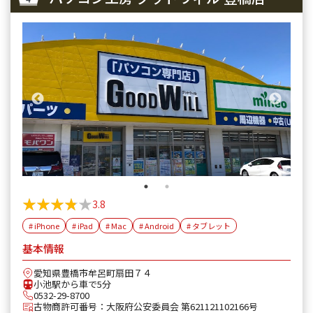
★★★★★
★★★★★
3.8
# iPhone
# iPad
# Mac
# Android
# タブレット
基本情報
愛知県豊橋市牟呂町扇田７４
小池駅から車で5分
0532-29-8700
古物商許可番号：大阪府公安委員会 第621121102166号