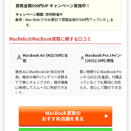
買取金額500円UP キャンペーン実施中！
キャンペーン期間 :
常時開催中
条件 :
Mac Relicでのお取引で買取金額が500円アップいたしま
す。
MacRelicのMacBook買取に関する口コミ
MacBook Air (M2)/50代/女
MacBook Pro 14インチ
性
(2021)/20代/男性
昼休みにMacBook Air (M2)を持
買い物帰りにMacBook Pro 14イ
参。端末の傷やバッテリー状態ま
ンチ (2021)を査定。付属品が揃
で丁寧にチェックされ、提示価格
っていなくても親切に対応して
に納得してスムーズに売却できま
らえ、安心して取引できました
した。
MacBook買取の
▶︎
おすすめ店舗を見る