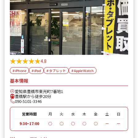
★★★★★
★★★★★
4.8
# iPhone
# iPad
# タブレット
# Apple Watch
基本情報
愛知県豊橋市東光町7番地1
豊橋駅から徒歩20分
090-5101-3346
営業時間
月
火
水
木
金
土
日
9:30~17:00
◯
◯
◯
◯
◯
ー
ー