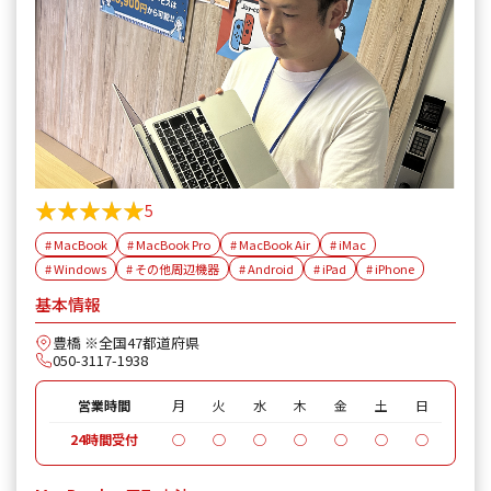
★★★★★
★★★★★
5
# MacBook
# MacBook Pro
# MacBook Air
# iMac
# Windows
# その他周辺機器
# Android
# iPad
# iPhone
基本情報
豊橋 ※全国47都道府県
050-3117-1938
営業時間
月
火
水
木
金
土
日
24時間受付
◯
◯
◯
◯
◯
◯
◯