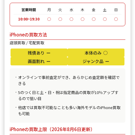
営業時間
月
火
水
木
金
土
日
10:00~19:30
◯
◯
◯
◯
◯
◯
◯
iPhoneの買取方法
店頭買取 / 宅配買取
残債あり ー
本体のみ ◯
画面割れ ー
ジャンク品 ー
オンラインで事前査定ができ、あらかじめ査定額を確認で
きる
5のつく日と土・日・祝は指定商品の買取が10％アップす
るので狙い目
他店では買取不可能なことも多い海外モデルのiPhone買取
も可能
iPhoneの買取上限（2026年8月6日更新）