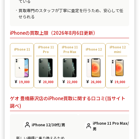
ている
買取専門のスタッフが丁寧に査定を行うため、安心して任
せられる
iPhoneの買取上限（2026年8月6日更新）
iPhone 11
iPhone 11
iPhone 12
iPh
iPhone 11
iPhone 12
Pro
Pro Max
mini
¥
¥
¥
¥
¥
¥
19,000
20,000
22,000
26,000
19,000
ゲオ 豊橋藤沢店のiPhone買取に関する口コミ(当サイト
調べ)
iPhone 11 Pro Max/60代/
iPhone 12/30代/男
男
新しい機種に乗り換えるため