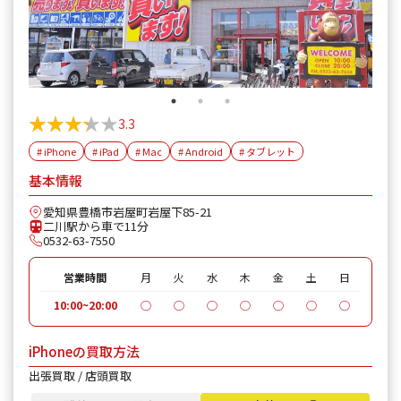
★★★★★
★★★★★
3.3
# iPhone
# iPad
# Mac
# Android
# タブレット
基本情報
愛知県豊橋市岩屋町岩屋下85-21
二川駅から車で11分
0532-63-7550
営業時間
月
火
水
木
金
土
日
10:00~20:00
◯
◯
◯
◯
◯
◯
◯
iPhoneの買取方法
出張買取 / 店頭買取