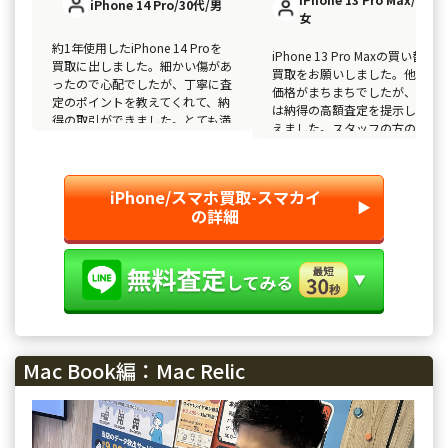
iPhone 14 Pro/30代/男
女
約1年使用したiPhone 14 Proを
iPhone 13 Pro Maxの買い替えで
買取に出しました。細かい傷があ
買取をお願いしました。他店で
ったので心配でしたが、丁寧に査
価格がまちまちでしたが、ここ
定のポイントを教えてくれて、納
は納得の高額査定を提示しても
得の取引ができました。とても満
えました。スタッフの方の対応
足しています！
親切でとても助かりました！
iPhone/スマホ買取-スマカイ
▶︎
の詳細
Mac Book編：Mac Relic