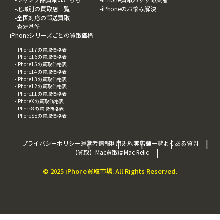
-法人買取はこちら
-業者別 買取レビュー記事
-ジャンク品買取はこちら
-iPhone買取おすすめ業者
-地域別の買取店一覧
-iPhoneのお悩み解決
-全国対応の郵送買取
-査定基準
iPhoneシリーズごとの買取価格
-iPhone17の買取価格表
-iPhone16の買取価格表
-iPhone15の買取価格表
-iPhone14の買取価格表
-iPhone13の買取価格表
-iPhone12の買取価格表
-iPhone11の買取価格表
-iPhoneXの買取価格表
-iPhone8の買取価格表
-iPhoneSEの買取価格表
プライバシーポリシー
運営者情報
利用規約
実店舗一覧
よくある質問
【買取】Mac買取はMac Relic
© 2025 iPhone買取市場. All Rights Reserved.