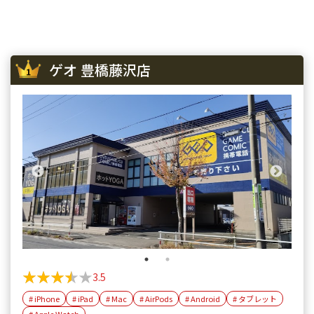
ゲオ 豊橋藤沢店
★★★★★
★★★★★
3.5
# iPhone
# iPad
# Mac
# AirPods
# Android
# タブレット