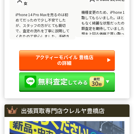
女
機種変更のため、iPhone 15を買
iPhone 14 Pro Maxを売るのは初
取してもらいました。ほとんど
めてだったので少し不安でした
もなく綺麗な状態だったので、
が、スタッフの方がとても親切
額査定を期待していましたが、
で、査定の流れを丁寧に説明して
想を上回る価格で買い取っても
くれたので安心しました。手続き
えて大満足です！また利用した
もスムーズで良かったです。
です！
アクティーモバイル 豊橋店
▶︎
の詳細
出張買取専門店ウレルヤ豊橋店