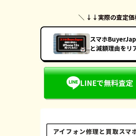
＼ ↓↓
実際の査定価
スマホBuyerJ
と減額理由をリ
LINEで無料査定
アイフォン修理と買取スマホB