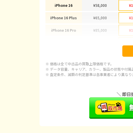
iPhone 16
¥58,000
¥1
iPhone 16 Plus
¥65,000
¥1
iPhone 16 Pro
¥85,000
¥1
iPhone 16 Pro Max
¥97,000
¥1
iPhone 15
¥43,000
¥
※ 価格は全て中古品の買取上限価格です。
iPhone 15 Plus
¥45,000
¥
※ データ容量、キャリア、カラー、製品の状態や付属
※ 査定条件、減額の判定基準は各事業者により異なり
iPhone 15 Pro
¥58,000
¥1
iPhone 15 Pro Max
¥86,000
¥1
iPhone 14 Plus
¥30,000
¥
iPhone 14
¥30,000
¥
iPhone 14 Pro
¥42,000
¥