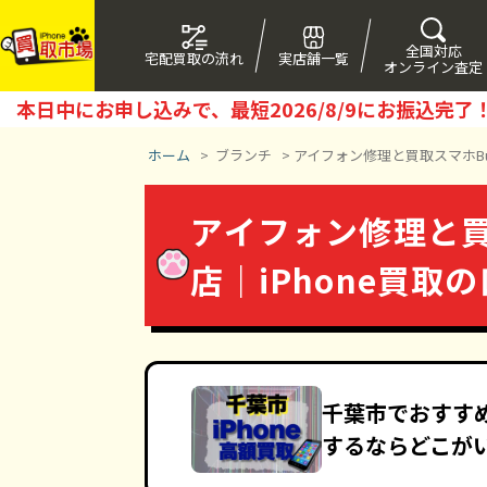
全国対応
宅配買取の流れ
実店舗一覧
オンライン査定
本日中にお申し込みで、最短
2026/8/9
にお振込完了
ホーム
>
ブランチ
>
アイフォン修理と買取スマホBuy
アイフォン修理と買取
店｜iPhone買取
千葉市でおすすめ
するならどこが