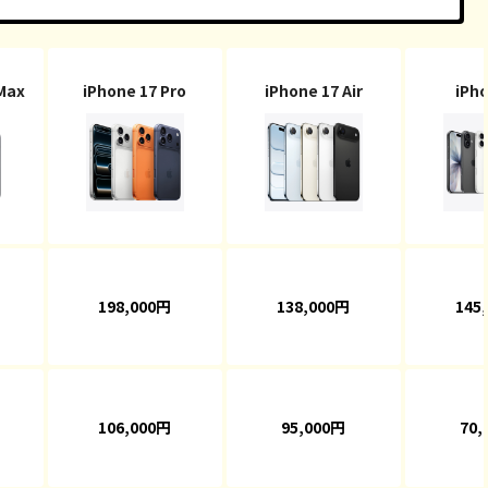
 Max
iPhone 17 Pro
iPhone 17 Air
iPho
198,000円
138,000円
145
106,000円
95,000円
70,