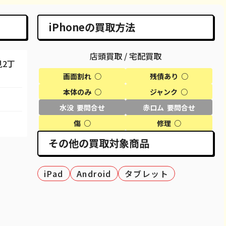
98,100
¥95,000
¥93,000
¥95,000
iPhoneの買取方法
29,600
¥29,000
¥23,000
¥29,000
店頭買取 / 宅配買取
58,100
¥58,000
¥44,000
¥47,000
2丁
画面割れ ○
残債あり ○
50,100
¥50,000
¥44,000
¥44,000
本体のみ ○
ジャンク ○
69,100
¥61,000
¥57,000
¥60,000
水没 要問合せ
赤ロム 要問合せ
80,100
¥69,000
¥68,000
¥70,000
傷 ○
修理 ○
その他の買取対象商品
27,600
¥25,000
¥18,000
¥27,000
40,600
¥37,000
¥37,000
¥40,000
iPad
Android
タブレット
51,100
¥48,000
¥46,000
¥49,000
37,100
¥34,000
¥29,500
¥30,000