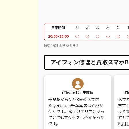
iPhone SE 2
都度見積(非公開)
¥
iPhone 11
¥10,000
¥
iPhone 11 Pro
¥14,000
¥
営業時間
月
火
水
木
金
10:00~20:00
○
○
○
○
○
iPhone 11 Pro Max
¥20,000
¥
備考：定休日/第2,4日曜日
iPhone XR
¥7,000
¥
アイフォン修理と買取スマホBu
iPhone XS
¥7,000
¥
iPhone XS Max
¥10,000
¥
iPhone X
¥5,000
¥
iPhone 15 / 中古品
iP
iPhone 8 Plus
¥5,000
¥
千葉駅から徒歩3分のスマホ
スマホ
BuyerJapan千葉本店は立地が
査定
iPhone 8
¥3,000
¥
便利です。富士見エリアにあっ
より
てとてもアクセスしやすかった
てと
iPhone 7
¥2,500
¥
です。
利用