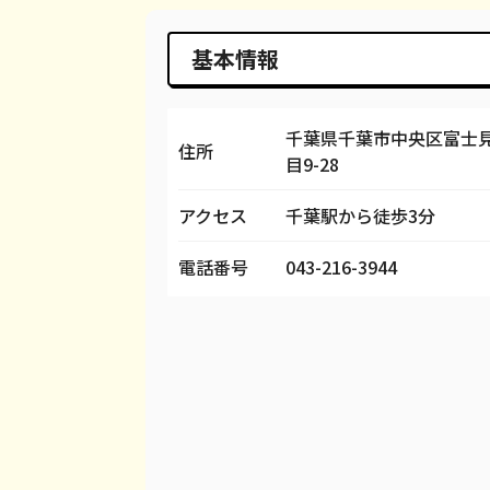
iPhone 14 Pro Max
¥54,000
¥
基本情報
iPhone SE 3
¥5,000
¥
iPhone 13
¥25,000
¥
千葉県千葉市中央区富士見
住所
目9-28
iPhone 13 mini
¥16,000
¥
アクセス
千葉駅から徒歩3分
iPhone 13 Pro
¥34,000
¥
電話番号
043-216-3944
iPhone 13 Pro Max
¥42,000
¥
iPhone 12 mini
¥10,000
¥
iPhone 12 Pro
¥22,000
¥
iPhone 12 Pro Max
¥28,000
¥
iPhone 12
¥16,000
¥