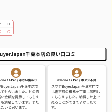
12,100
¥12,000
¥11,000
¥11,000
30,100
¥24,000
¥23,000
¥24,000
30,600
¥26,000
¥27,000
¥28,000
土
日
○
○
39,600
¥30,000
¥28,000
¥31,000
18,100
¥14,000
¥15,000
¥16,000
yerJapan千葉本店の良い口コミ
20,600
¥15,000
¥16,000
¥18,000
26,100
¥19,000
¥19,000
¥21,000
14,100
¥10,000
¥9,000
¥12,000
hone 14 Pro / 小さい傷あり
iPhone 12 Pro / ボタン不良
30,100
¥13,000
¥14,000
¥13,000
BuyerJapan千葉本店で
スマホBuyerJapan千葉本店で
してもらいました。他の店
は査定額の根拠を丁寧に説明し
9,100
¥8,000
¥8,500
¥8,500
高い金額を提示してもらえ
てもらえました。納得した上で
ても満足しています。また
売ることができてよかったで
7,800
¥7,000
¥6,000
¥7,500
したいと思います。
す。