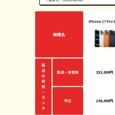
iPhone 17 Pro
機種名
製
品
新品・未使用
253,000円
の
状
態
・
ラ
中古
136,000円
ン
ク