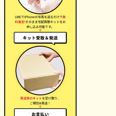
LINEでiPhoneの写真を送るだけで
無
料査定!
そのまま宅配買取キットをお
申し込み可能です。
発送用のキット
を受け取り、
ご梱包&発送！