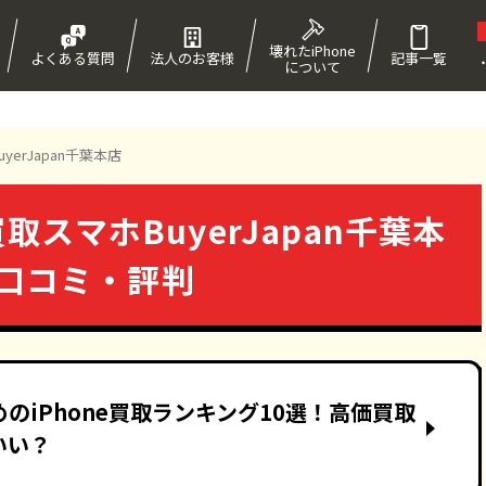
壊れたiPhone
よくある質問
法人のお客様
記事一覧
について
！
erJapan千葉本店
スマホBuyerJapan千葉本
の口コミ・評判
のiPhone買取ランキング10選！高価買取
いい？