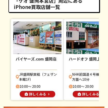
「ゲオ 盛岡本宮店」周辺にある
iPhone買取店舗一覧
バイヤーズ.com 盛岡店
ハードオフ 盛岡上堂
JR盛岡駅直結（フェザン
NHK前国道４号線を二
本館1F）
方面へ10分
10:00〜 20:00
10:00〜 20:00