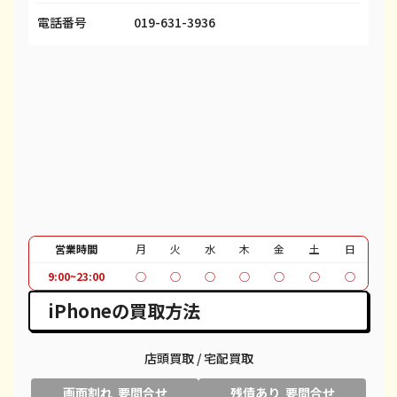
iPhone 13 Pro
¥48,000
¥69,100
¥
電話番号
019-631-3936
iPhone 13 Pro Max
¥55,000
¥80,100
¥
iPhone 12 mini
¥19,000
¥27,600
¥
iPhone 12 Pro
¥31,000
¥40,600
¥
iPhone 12 Pro Max
¥45,000
¥51,100
¥
iPhone 12
¥26,000
¥37,100
¥
iPhone SE 2
¥7,000
¥12,100
¥
営業時間
月
火
水
木
金
土
日
9:00~23:00
○
○
○
○
○
○
○
iPhone 11
¥19,000
¥30,100
¥
iPhoneの買取方法
iPhone 11 Pro
¥20,000
¥30,600
¥
iPhone 11 Pro Max
¥22,000
¥39,600
¥
店頭買取 / 宅配買取
画面割れ 要問合せ
残債あり 要問合せ
iPhone XR
¥13,000
¥18,100
¥