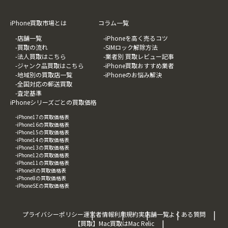
iPhone買取市場とは
コラム一覧
-店舗一覧
-iPhoneを高く売るコツ
-買取の流れ
-SIMロック解除方法
-法人買取はこちら
-業者別 買取レビュー記事
-ジャンク品買取はこちら
-iPhone買取おすすめ業者
-地域別の買取店一覧
-iPhoneのお悩み解決
-全国対応の郵送買取
-査定基準
iPhoneシリーズごとの買取価格
-iPhone17の買取価格表
-iPhone16の買取価格表
-iPhone15の買取価格表
-iPhone14の買取価格表
-iPhone13の買取価格表
-iPhone12の買取価格表
-iPhone11の買取価格表
-iPhoneXの買取価格表
-iPhone8の買取価格表
-iPhoneSEの買取価格表
プライバシーポリシー
運営者情報
利用規約
実店舗一覧
よくある質問
【買取】Mac買取はMac Relic