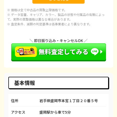
iPhone 15
¥72,000
¥92,100
¥
※ 価格は全て中古品の買取上限価格です。
iPhone 15 Plus
¥68,000
¥97,100
¥
※ データ容量、キャリア、カラー、製品の状態や付属品の有無によっ
て、実際の買取価格は異なる場合があります。
※ 査定条件、減額の判定基準は各事業者により異なります。
iPhone 15 Pro
¥95,000
¥120,100
¥1
iPhone 15 Pro Max
¥100,000
¥143,100
¥1
iPhone 14 Plus
¥55,000
¥66,600
¥
iPhone 14
¥45,000
¥66,600
¥
iPhone 14 Pro
¥65,000
¥86,600
¥
iPhone 14 Pro Max
¥85,000
¥98,100
¥
基本情報
iPhone SE 3
¥22,000
¥29,600
¥
住所
岩手県盛岡市本宮１丁目２０番５号
iPhone 13
¥33,000
¥58,100
¥
アクセス
盛岡駅から車で5分
iPhone 13 mini
¥33,000
¥50,100
¥