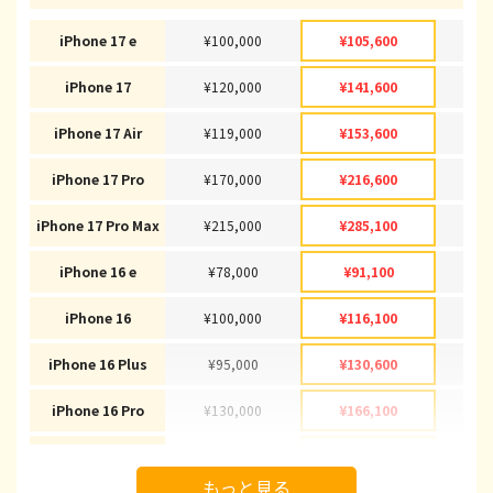
iPhone 17 e
¥100,000
¥105,600
¥1
iPhone 17
¥120,000
¥141,600
¥1
iPhone 17 Air
¥119,000
¥153,600
¥1
iPhone 17 Pro
¥170,000
¥216,600
¥2
iPhone 17 Pro Max
¥215,000
¥285,100
¥2
iPhone 16 e
¥78,000
¥91,100
¥
iPhone 16
¥100,000
¥116,100
¥1
iPhone 16 Plus
¥95,000
¥130,600
¥1
iPhone 16 Pro
¥130,000
¥166,100
¥1
iPhone 16 Pro Max
¥145,000
¥178,100
¥1
もっと見る