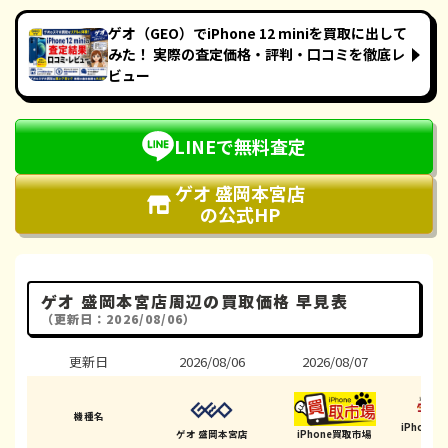
ゲオ（GEO）でiPhone 12 miniを買取に出して
みた！ 実際の査定価格・評判・口コミを徹底レ
ビュー
LINEで無料査定
ゲオ 盛岡本宮店
の公式HP
ゲオ 盛岡本宮店周辺の買取価格 早見表
（更新日：2026/08/06）
更新日
2026/08/06
2026/08/07
202
機種名
iPhon
ゲオ 盛岡本宮店
iPhone買取市場
コ