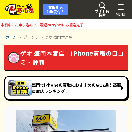
買取申込
サイト内
24h受付！
MENU
検索
中にお申し込みで、最短
2026/8/9
にお振込完了！
ホーム
>
ブランチ
>
ゲオ 盛岡本宮店
ゲオ 盛岡本宮店｜iPhone買取の口コ
ミ・評判
盛岡でiPhoneの買取におすすめの店12選！高額
買取店ランキング！