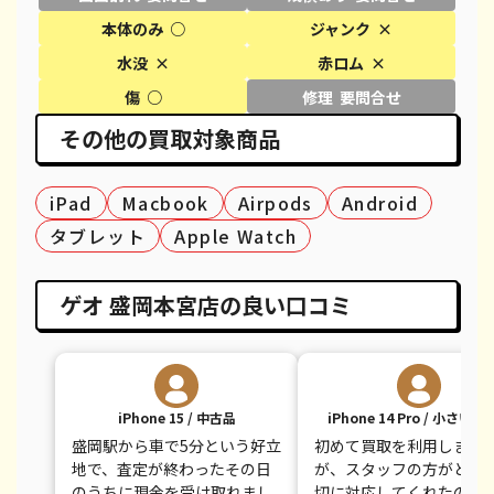
本体のみ ○
ジャンク ×
iPhone XS
¥13,000
¥20,600
¥
水没 ×
赤ロム ×
iPhone XS Max
¥17,000
¥26,100
¥
傷 ○
修理 要問合せ
その他の買取対象商品
iPhone X
¥10,000
¥14,100
¥
iPhone 8 Plus
¥7,000
¥30,100
¥
iPad
Macbook
Airpods
Android
iPhone 8
¥6,000
¥9,100
¥
タブレット
Apple Watch
iPhone 7
¥3,500
¥7,800
¥
ゲオ 盛岡本宮店の良い口コミ
iPhone 7 Plus
¥5,000
¥12,100
¥
iPhone 15 / 中古品
iPhone 14 Pro / 小さい
盛岡駅から車で5分という好立
初めて買取を利用しまし
地で、査定が終わったその日
が、スタッフの方がとて
のうちに現金を受け取れまし
切に対応してくれたので