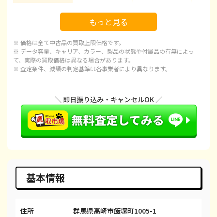
iPhone 16 Pro Max
¥145,000
¥178,100
¥1
もっと見る
iPhone 15
¥72,000
¥92,100
¥
※ 価格は全て中古品の買取上限価格です。
iPhone 15 Plus
¥68,000
¥97,100
¥
※ データ容量、キャリア、カラー、製品の状態や付属品の有無によっ
て、実際の買取価格は異なる場合があります。
※ 査定条件、減額の判定基準は各事業者により異なります。
iPhone 15 Pro
¥95,000
¥120,100
¥1
iPhone 15 Pro Max
¥100,000
¥143,100
¥1
iPhone 14 Plus
¥55,000
¥66,600
¥
iPhone 14
¥45,000
¥66,600
¥
iPhone 14 Pro
¥65,000
¥86,600
¥
iPhone 14 Pro Max
¥85,000
¥98,100
¥
基本情報
iPhone SE 3
¥22,000
¥29,600
¥
住所
群馬県高崎市飯塚町1005-1
iPhone 13
¥33,000
¥58,100
¥