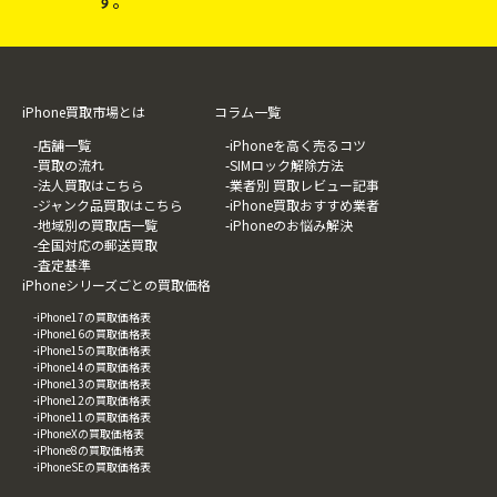
す。
iPhone買取市場とは
コラム一覧
-店舗一覧
-iPhoneを高く売るコツ
-買取の流れ
-SIMロック解除方法
-法人買取はこちら
-業者別 買取レビュー記事
-ジャンク品買取はこちら
-iPhone買取おすすめ業者
-地域別の買取店一覧
-iPhoneのお悩み解決
-全国対応の郵送買取
-査定基準
iPhoneシリーズごとの買取価格
-iPhone17の買取価格表
-iPhone16の買取価格表
-iPhone15の買取価格表
-iPhone14の買取価格表
-iPhone13の買取価格表
-iPhone12の買取価格表
-iPhone11の買取価格表
-iPhoneXの買取価格表
-iPhone8の買取価格表
-iPhoneSEの買取価格表