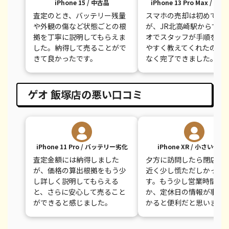
iPhone 15 / 中古品
iPhone 13 Pro Max / 画
査定のとき、バッテリー残量
スマホの売却は初めてで
や外観の傷など状態ごとの根
が、JR北高崎駅からすぐ
拠を丁寧に説明してもらえま
オでスタッフが手順をわ
した。納得して売ることがで
やすく教えてくれたので
きて良かったです。
なく完了できました。
ゲオ 飯塚店の悪い口コミ
iPhone 11 Pro / バッテリー劣化
iPhone XR / 小さい傷あ
査定金額には納得しました
夕方に訪問したら閉店時
が、価格の算出根拠をもう少
近く少し慌ただしかった
し詳しく説明してもらえる
す。もう少し営業時間が
と、さらに安心して売ること
か、定休日の情報が事前
ができると感じました。
かると便利だと思います