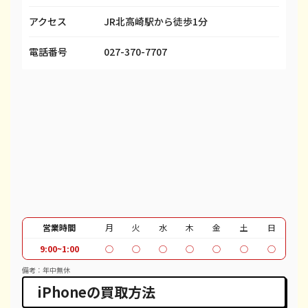
アクセス
JR北高崎駅から徒歩1分
iPhone 13 mini
¥33,000
¥50,100
¥
iPhone 13 Pro
¥48,000
¥69,100
¥
電話番号
027-370-7707
iPhone 13 Pro Max
¥55,000
¥80,100
¥
iPhone 12 mini
¥19,000
¥27,100
¥
iPhone 12 Pro
¥31,000
¥40,100
¥
iPhone 12 Pro Max
¥45,000
¥51,100
¥
iPhone 12
¥26,000
¥37,100
¥
iPhone SE 2
¥7,000
¥12,100
¥
営業時間
月
火
水
木
金
土
日
9:00~1:00
○
○
○
○
○
○
○
iPhone 11
¥19,000
¥30,100
¥
備考：年中無休
iPhone 11 Pro
¥20,000
¥30,600
¥
iPhoneの買取方法