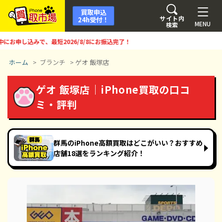
買取申込
サイト内
24h受付！
MENU
検索
お申し込みで、最短
2026/8/8
にお振込完了！
ホーム
>
ブランチ
>
ゲオ 飯塚店
ゲオ 飯塚店｜iPhone買取の口コ
ミ・評判
群馬のiPhone高額買取はどこがいい？おすすめ
店舗18選をランキング紹介！