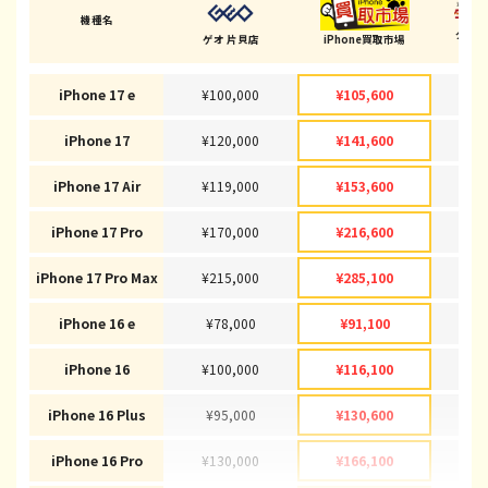
機種名
ダイ
ゲオ 片貝店
iPhone買取市場
(群馬
iPhone 17 e
¥100,000
¥105,600
¥1
iPhone 17
¥120,000
¥141,600
¥1
iPhone 17 Air
¥119,000
¥153,600
¥1
iPhone 17 Pro
¥170,000
¥216,600
¥2
iPhone 17 Pro Max
¥215,000
¥285,100
¥2
iPhone 16 e
¥78,000
¥91,100
¥
iPhone 16
¥100,000
¥116,100
¥1
iPhone 16 Plus
¥95,000
¥130,600
¥1
iPhone 16 Pro
¥130,000
¥166,100
¥1