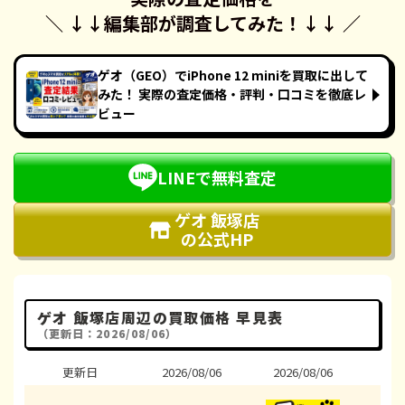
＼ ↓↓
編集部が調査してみた！
↓↓ ／
ゲオ（GEO）でiPhone 12 miniを買取に出して
みた！ 実際の査定価格・評判・口コミを徹底レ
ビュー
LINEで無料査定
ゲオ 飯塚店
の公式HP
ゲオ 飯塚店周辺の買取価格 早見表
（更新日：2026/08/06）
更新日
2026/08/06
2026/08/06
202