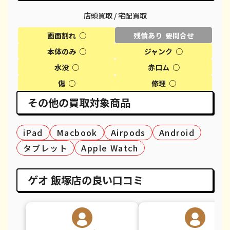
iPhone 11 Pro Max
¥22,000
¥39,600
¥
店頭買取 / 宅配買取
iPhone XR
¥13,000
¥18,100
¥
画面割れ ○
残債あり 要問合せ
iPhone XS
¥13,000
¥20,600
¥
本体のみ ○
ジャンク ○
iPhone XS Max
¥17,000
¥26,100
¥
水没 ○
赤ロム ○
傷 ○
修理 ○
iPhone X
¥10,000
¥14,100
¥
その他の買取対象商品
iPhone 8 Plus
¥7,000
¥30,100
¥
iPad
iPhone 8
Macbook
¥6,000
Airpods
Android
¥9,100
¥
タブレット
Apple Watch
iPhone 7
¥3,500
¥7,800
¥
iPhone 7 Plus
¥5,000
¥12,100
¥
ゲオ 飯塚店の良い口コミ