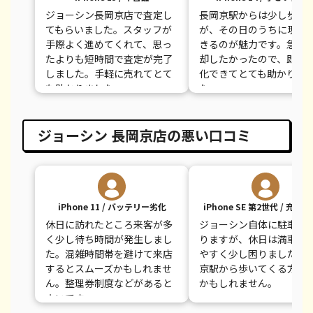
ジョーシン長岡京店で査定し
長岡京駅からは少し歩き
てもらいました。スタッフが
が、その日のうちに現金
手際よく進めてくれて、思っ
きるのが魅力です。急ぎ
たよりも短時間で査定が完了
却したかったので、即日
しました。手軽に売れてとて
化できてとても助かりま
も助かりました。
た。
ジョーシン 長岡京店の悪い口コミ
iPhone 11 / バッテリー劣化
iPhone SE 第2世代 / 充電
休日に訪れたところ来客が多
ジョーシン自体に駐車場
く少し待ち時間が発生しまし
りますが、休日は満車に
た。混雑時間帯を避けて来店
やすく少し困りました。
するとスムーズかもしれませ
京駅から歩いてくる方が
ん。整理券制度などがあると
かもしれません。
よいです。