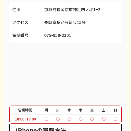
住所
京都府長岡京市神足四ノ坪1−2
iPhone 13
¥40,300
¥58,100
¥
アクセス
長岡京駅から徒歩15分
iPhone 13 mini
¥40,300
¥50,100
¥
iPhone 13 Pro
¥53,500
¥69,100
¥
電話番号
075-958-2301
iPhone 13 Pro Max
¥61,500
¥80,100
¥
iPhone 12 mini
¥22,500
¥27,600
¥
iPhone 12 Pro
¥34,800
¥40,600
¥
iPhone 12 Pro Max
¥45,000
¥51,100
¥
iPhone 12
¥26,800
¥37,100
¥
iPhone SE 2
¥9,300
¥12,100
¥
営業時間
月
火
水
木
金
土
日
10:00~19:00
○
○
○
○
○
○
○
iPhone 11
¥20,500
¥30,100
¥
iPhoneの買取方法