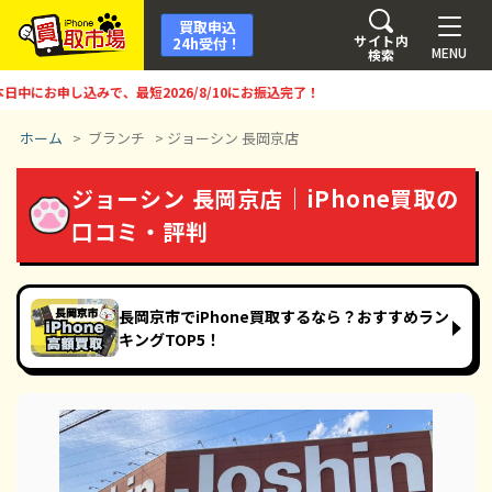
買取申込
サイト内
24h受付！
MENU
検索
にお申し込みで、最短
2026/8/10
にお振込完了！
ホーム
>
ブランチ
>
ジョーシン 長岡京店
ジョーシン 長岡京店｜iPhone買取の
口コミ・評判
長岡京市でiPhone買取するなら？おすすめラン
キングTOP5！