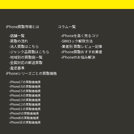
iPhone買取市場とは
コラム一覧
-店舗一覧
-iPhoneを高く売るコツ
-買取の流れ
-SIMロック解除方法
-法人買取はこちら
-業者別 買取レビュー記事
-ジャンク品買取はこちら
-iPhone買取おすすめ業者
-地域別の買取店一覧
-iPhoneのお悩み解決
-全国対応の郵送買取
-査定基準
iPhoneシリーズごとの買取価格
-iPhone17の買取価格表
-iPhone16の買取価格表
-iPhone15の買取価格表
-iPhone14の買取価格表
-iPhone13の買取価格表
-iPhone12の買取価格表
-iPhone11の買取価格表
-iPhoneXの買取価格表
-iPhone8の買取価格表
-iPhoneSEの買取価格表