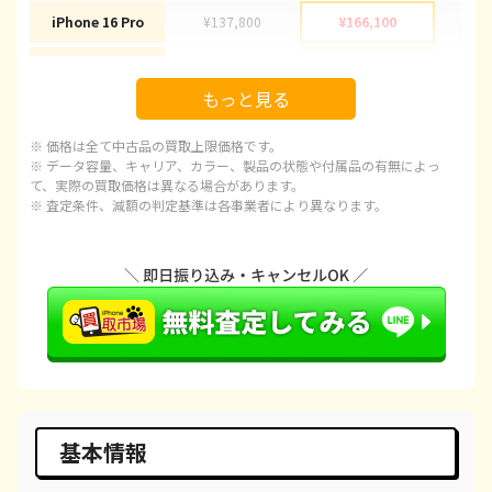
iPhone 16 Pro
¥137,800
¥166,100
¥1
iPhone 16 Pro Max
¥152,300
¥178,100
¥1
もっと見る
iPhone 15
¥75,500
¥92,100
¥
※ 価格は全て中古品の買取上限価格です。
iPhone 15 Plus
¥77,000
¥97,100
¥
※ データ容量、キャリア、カラー、製品の状態や付属品の有無によっ
て、実際の買取価格は異なる場合があります。
※ 査定条件、減額の判定基準は各事業者により異なります。
iPhone 15 Pro
¥102,300
¥120,100
¥1
iPhone 15 Pro Max
¥109,800
¥143,100
¥1
iPhone 14 Plus
¥59,800
¥66,600
¥
iPhone 14
¥54,800
¥66,600
¥
iPhone 14 Pro
¥73,000
¥86,600
¥
iPhone 14 Pro Max
¥85,000
¥98,100
¥
基本情報
iPhone SE 3
¥26,500
¥29,600
¥