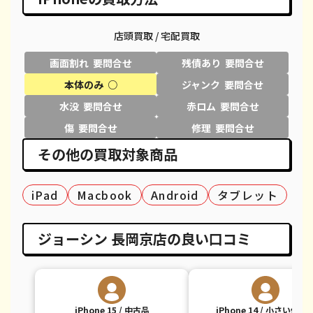
iPhone 11 Pro
¥24,800
¥30,600
¥
iPhone 11 Pro Max
¥28,800
¥39,600
¥
店頭買取 / 宅配買取
画面割れ 要問合せ
残債あり 要問合せ
iPhone XR
¥13,000
¥18,100
¥
本体のみ ○
ジャンク 要問合せ
iPhone XS
¥14,300
¥20,600
¥
水没 要問合せ
赤ロム 要問合せ
iPhone XS Max
¥18,000
¥26,100
¥
傷 要問合せ
修理 要問合せ
その他の買取対象商品
iPhone X
¥10,000
¥14,100
¥
iPhone 8 Plus
¥8,300
¥30,100
¥
iPad
Macbook
Android
タブレット
iPhone 8
¥6,600
¥9,100
¥
ジョーシン 長岡京店の良い口コミ
iPhone 7
都度見積(非公開)
¥7,800
¥
iPhone 7 Plus
都度見積(非公開)
¥12,100
¥
iPhone 15 / 中古品
iPhone 14 / 小さい傷あ