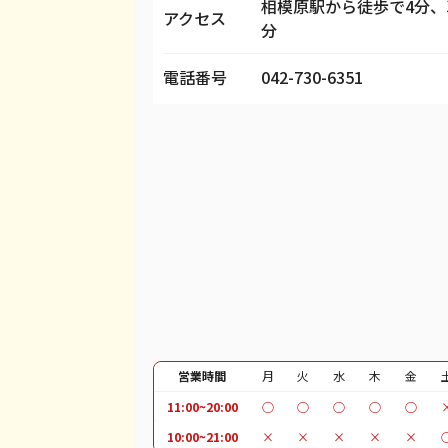
相模原駅から徒歩で4分、
iPhone 13 Pro
都度見積(非公開)
¥
アクセス
分
iPhone 13 Pro Max
都度見積(非公開)
¥
電話番号
042-730-6351
iPhone 12 mini
都度見積(非公開)
¥
iPhone 12 Pro
都度見積(非公開)
¥
iPhone 12 Pro Max
都度見積(非公開)
¥
iPhone 12
都度見積(非公開)
¥
iPhone SE 2
都度見積(非公開)
¥
iPhone 11
都度見積(非公開)
¥
iPhone 11 Pro
都度見積(非公開)
¥
営業時間
月
火
水
木
金
iPhone 11 Pro Max
都度見積(非公開)
¥
11:00~20:00
○
○
○
○
○
iPhone XR
都度見積(非公開)
¥
10:00~21:00
×
×
×
×
×