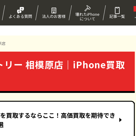
壊れたiPhone
よくある質問
法人のお客様
記事一覧
について
！
原店
リー 相模原店｜iPhone買取
neを買取するならここ！高価買取を期待でき
選