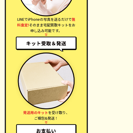
LINEでiPhoneの写真を送るだけで
無
料査定!
そのまま宅配買取キットをお
申し込み可能です。
発送用のキット
を受け取り、
ご梱包&発送！