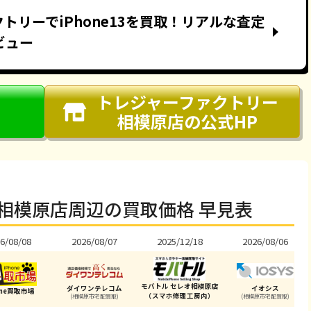
トリーでiPhone13を買取！リアルな査定
ビュー
トレジャーファクトリー
相模原店
の公式HP
相模原店周辺の買取価格 早見表
6/08/08
2026/08/07
2025/12/18
2026/08/06
モバトル セレオ相模原店
ダイワンテレコム
イオシス
one買取市場
（スマホ修理工房内）
(相模原市宅配買取)
(相模原市宅配買取)