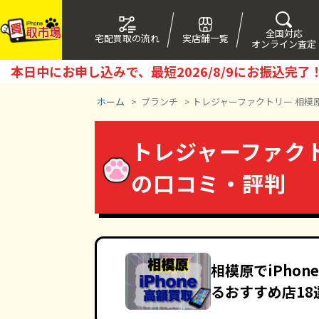
全国対応
宅配買取の流れ
実店舗一覧
オンライン査定
本日中にお申し込みで、最短
2026/8/9
にお振込完了
ホーム
>
ブランチ
>
トレジャーファクトリー 相模
トレジャーファクト
の口コミ・評判
相模原でiPho
るおすすめ店18