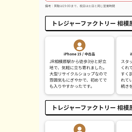
備考：買取は19:00まで、祝日は土日と同じ営業時間
iPhone XS
都度見積(非公開)
¥
iPhone XS Max
都度見積(非公開)
¥
トレジャーファクトリー 相模
iPhone X
都度見積(非公開)
¥
iPhone 8 Plus
都度見積(非公開)
¥
iPhone 15 / 中古品
iPhone 8
都度見積(非公開)
¥
JR相模原駅から徒歩3分と好立
スタ
地で、気軽に立ち寄れました。
くれ
iPhone 7
都度見積(非公開)
¥
大型リサイクルショップなので
すく
雰囲気もにぎやかで、初めてで
れて
iPhone 7 Plus
都度見積(非公開)
¥
も入りやすかったです。
続き
トレジャーファクトリー 相模