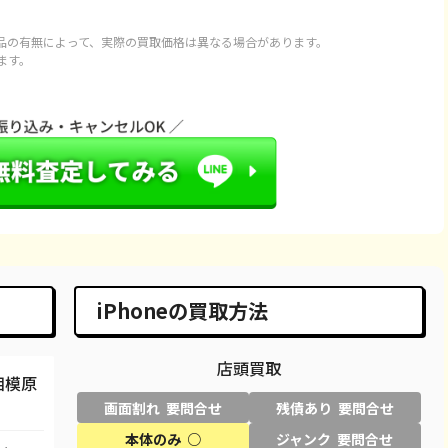
97,100
¥89,000
¥79,000
¥88,000
品の有無によって、実際の買取価格は異なる場合があります。
ます。
20,100
¥115,000
¥94,000
¥114,000
43,100
¥127,000
¥113,000
¥130,000
66,600
¥66,000
¥61,000
¥65,000
66,600
¥65,000
¥57,000
¥62,000
86,600
¥82,000
¥74,000
¥84,000
98,100
¥95,000
¥93,000
¥95,000
iPhoneの買取方法
29,600
¥29,000
¥23,000
¥29,000
店頭買取
58,100
¥58,000
¥44,000
¥47,000
相模原
画面割れ 要問合せ
残債あり 要問合せ
50,100
¥50,000
¥44,000
¥44,000
本体のみ ○
ジャンク 要問合せ