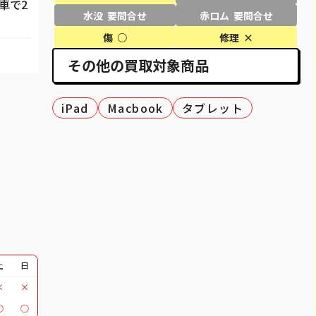
車で2
69,100
¥61,000
¥57,000
¥60,000
水没 要問合せ
赤ロム 要問合せ
80,100
¥69,000
¥68,000
¥70,000
傷 ○
修理 ×
その他の買取対象商品
27,600
¥25,000
¥18,000
¥27,000
40,600
¥37,000
¥37,000
¥40,000
iPad
Macbook
タブレット
51,100
¥48,000
¥46,000
¥49,000
37,100
¥34,000
¥29,500
¥30,000
12,100
¥12,000
¥11,000
¥11,000
30,100
¥24,000
¥23,000
¥24,000
30,600
¥26,000
¥27,000
¥28,000
土
日
39,600
¥30,000
¥28,000
¥31,000
×
×
18,100
¥14,000
¥15,000
¥16,000
○
○