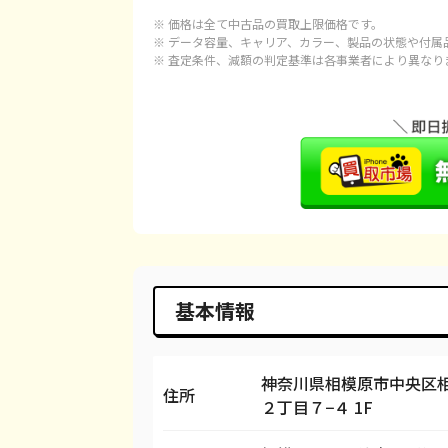
※ 価格は全て中古品の買取上限価格です。
iPhone 15 Plus
都度見積(非公開)
¥
※ データ容量、キャリア、カラー、製品の状態や付属
※ 査定条件、減額の判定基準は各事業者により異なり
iPhone 15 Pro
都度見積(非公開)
¥1
iPhone 15 Pro Max
都度見積(非公開)
¥1
iPhone 14 Plus
都度見積(非公開)
¥
iPhone 14
都度見積(非公開)
¥
iPhone 14 Pro
都度見積(非公開)
¥
iPhone 14 Pro Max
都度見積(非公開)
¥
基本情報
iPhone SE 3
都度見積(非公開)
¥
iPhone 13
都度見積(非公開)
¥
神奈川県相模原市中央区
住所
２丁目７−４ 1F
iPhone 13 mini
都度見積(非公開)
¥