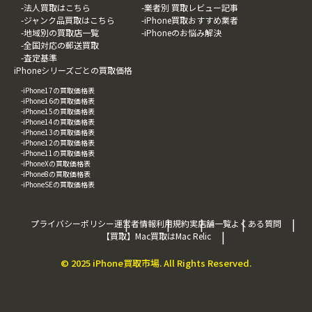
-法人買取はこちら
-業者別 買取レビュー記事
-ジャンク品買取はこちら
-iPhone買取おすすめ業者
-地域別の買取店一覧
-iPhoneのお悩み解決
-全国対応の郵送買取
-査定基準
iPhoneシリーズごとの買取価格
-iPhone17の買取価格表
-iPhone16の買取価格表
-iPhone15の買取価格表
-iPhone14の買取価格表
-iPhone13の買取価格表
-iPhone12の買取価格表
-iPhone11の買取価格表
-iPhoneXの買取価格表
-iPhone8の買取価格表
-iPhoneSEの買取価格表
プライバシーポリシー
運営者情報
利用規約
実店舗一覧
よくある質問
【買取】Mac買取はMac Relic
© 2025 iPhone買取市場. All Rights Reserved.