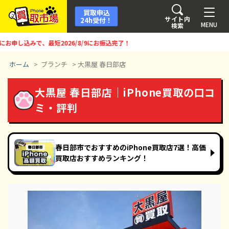
買取申込
サイト内
24h受付！
MENU
検索
し込みで、最短
2026/8/9
にお振込完了！
ホーム
>
ブランチ
>
大黒屋 春日部店
大黒屋 春日部店｜iPhone買取の口コ
ミ・評判
春日部市でおすすめのiPhone買取店7選！高価
買取店おすすめランキング！