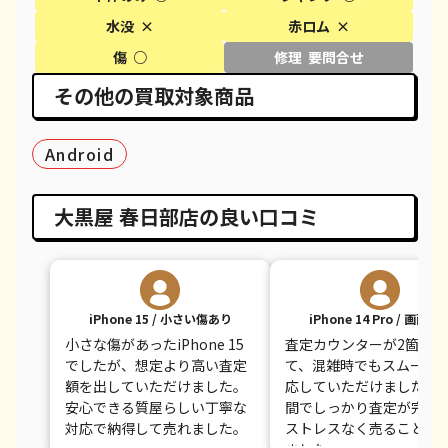
iPhone XS
都度見積(非公開)
¥20,600
¥
水没 ×
赤ロム ×
iPhone XS Max
都度見積(非公開)
¥26,100
¥
傷 ○
修理 要問合せ
その他の買取対象商品
iPhone X
都度見積(非公開)
¥14,100
¥
iPhone 8 Plus
都度見積(非公開)
¥30,100
¥
Android
iPhone 8
都度見積(非公開)
¥9,100
¥
大黒屋 春日部店の良い口コミ
iPhone 7
都度見積(非公開)
¥7,800
¥
iPhone 7 Plus
都度見積(非公開)
¥12,100
¥
iPhone 15 / 小さい傷あり
iPhone 14 Pro / 画面割
小さな傷があったiPhone 15
査定カウンターが2箇所あ
でしたが、想定より高い査定
て、混雑時でもスムーズ
額を出していただけました。
応していただけました。
安心できる質屋らしい丁寧な
間でしっかり査定が完了
対応で納得して売れました。
ストレスなく売ることが