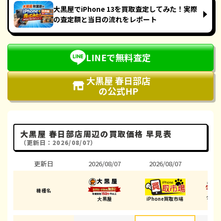
大黒屋でiPhone 13を買取査定してみた！実際
の査定額と当日の流れをレポート
LINEで無料査定
大黒屋 春日部店
の公式HP
大黒屋 春日部店周辺の買取価格 早見表
（更新日：2026/08/07）
更新日
2026/08/07
2026/08/07
202
機種名
ダイ
大黒屋
iPhone買取市場
(春日