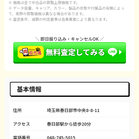
※ 価格は全て中古品の買取上限価格です。
iPhone 15 Plus
都度見積(非公開)
¥97,100
¥
※ データ容量、キャリア、カラー、製品の状態や付属品の有無によっ
て、実際の買取価格は異なる場合があります。
※ 査定条件、減額の判定基準は各事業者により異なります。
iPhone 15 Pro
都度見積(非公開)
¥120,100
¥1
iPhone 15 Pro Max
都度見積(非公開)
¥143,100
¥1
iPhone 14 Plus
都度見積(非公開)
¥66,600
¥
iPhone 14
都度見積(非公開)
¥66,600
¥
iPhone 14 Pro
都度見積(非公開)
¥86,600
¥
iPhone 14 Pro Max
都度見積(非公開)
¥98,100
¥
基本情報
iPhone SE 3
都度見積(非公開)
¥29,600
¥
住所
埼玉県春日部市中央8-8-11
iPhone 13
都度見積(非公開)
¥58,100
¥
アクセス
春日部駅から徒歩20分
iPhone 13 mini
都度見積(非公開)
¥50,100
¥
iPhone 13 Pro
都度見積(非公開)
¥69,100
¥
電話番号
048-745-5015