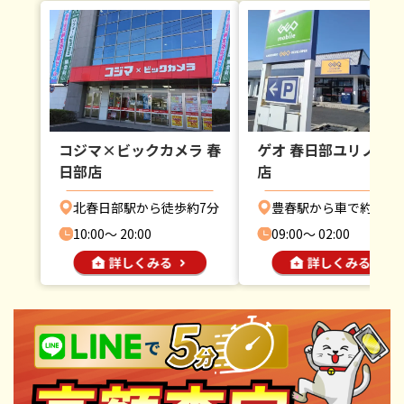
コジマ×ビックカメラ 春
ゲオ 春日部ユリノキ
日部店
店
北春日部駅から徒歩約7分
豊春駅から車で約8分
10:00〜 20:00
09:00〜 02:00