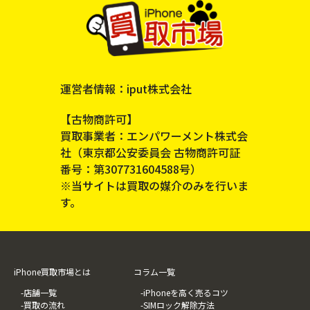
運営者情報：iput株式会社
【古物商許可】
買取事業者：エンパワーメント株式会
社（東京都公安委員会 古物商許可証
番号：第307731604588号）
※当サイトは買取の媒介のみを行いま
す。
iPhone買取市場とは
コラム一覧
-店舗一覧
-iPhoneを高く売るコツ
-買取の流れ
-SIMロック解除方法