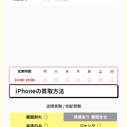
iPhone 13 Pro Max
都度見積(非公開)
¥80,100
¥
iPhone 12 mini
都度見積(非公開)
¥27,100
¥
iPhone 12 Pro
都度見積(非公開)
¥40,600
¥
iPhone 12 Pro Max
都度見積(非公開)
¥51,100
¥
iPhone 12
都度見積(非公開)
¥37,100
¥
iPhone SE 2
都度見積(非公開)
¥12,100
¥
営業時間
月
火
水
木
金
土
日
10:00~19:00
○
○
○
○
○
○
○
iPhone 11
都度見積(非公開)
¥30,100
¥
iPhoneの買取方法
iPhone 11 Pro
都度見積(非公開)
¥30,600
¥
iPhone 11 Pro Max
都度見積(非公開)
¥39,600
¥
店頭買取 / 宅配買取
画面割れ ○
残債あり 要問合せ
iPhone XR
都度見積(非公開)
¥18,100
¥
本体のみ ○
ジャンク ○