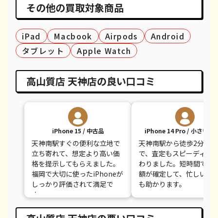
iPhone 8 Plus
都度見積(非公開)
¥30,100
¥
その他の買取対象商品
iPhone 8
都度見積(非公開)
¥9,100
¥
iPad
Macbook
Airpods
Android
iPhone 7
都度見積(非公開)
¥7,800
¥
タブレット
Apple Watch
iPhone 7 Plus
都度見積(非公開)
¥12,100
¥
高山質店 天神店の良い口コミ
iPhone 15 / 中古品
iPhone 14 Pro / 小さい
天神南駅すぐの便利な立地で
天神南駅から徒歩2分の好
立ち寄れて、想定より高い価
で、査定もスピーディー
格を提示してもらえました。
わりました。短時間で買
福岡で大切に使ったiPhoneが
額が確定して、忙しい合
しっかり評価されて満足で
も助かります。
す。