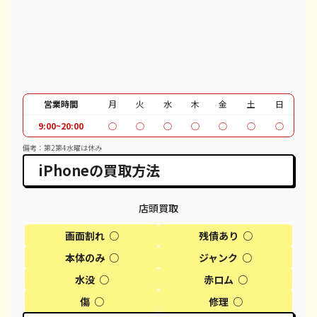
iPhone 12 Pro Max
都度見積(非公開)
¥51,100
¥
iPhone 12
都度見積(非公開)
¥37,100
¥
iPhone SE 2
都度見積(非公開)
¥12,100
¥
営業時間
月
火
水
木
金
土
日
iPhone 11
都度見積(非公開)
¥30,100
¥
9:00~20:00
○
○
○
○
○
○
○
iPhone 11 Pro
都度見積(非公開)
¥30,600
¥
備考：第2第4水曜は休み
iPhoneの買取方法
iPhone 11 Pro Max
都度見積(非公開)
¥39,600
¥
iPhone XR
都度見積(非公開)
¥18,100
¥
店頭買取
iPhone XS
都度見積(非公開)
¥20,600
¥
画面割れ ○
残債あり ○
本体のみ ○
ジャンク ○
iPhone XS Max
都度見積(非公開)
¥26,100
¥
水没 ○
赤ロム ○
iPhone X
都度見積(非公開)
¥14,100
¥
傷 ○
修理 ○