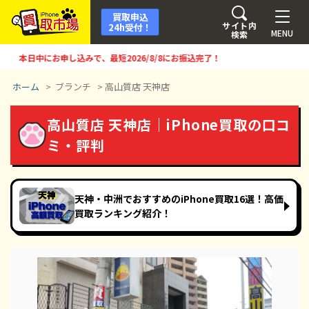
買取申込
サイト内
24h受付！
MENU
検索
本日中にお申し込みで、最短
2026/8/8
にお振込完了！
ホーム
>
ブランチ
>
高山質店 天神店
高山質店 天神店｜iPhone買取の口コ
ミ・評判
天神・中洲でおすすめのiPhone買取16選！高価
買取ランキング紹介！