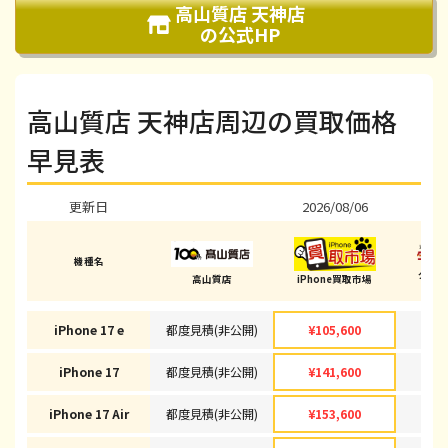
高山質店 天神店
の公式HP
高山質店 天神店周辺の買取価格
早見表
更新日
2026/08/06
202
機種名
ダイ
高山質店
iPhone買取市場
(天
iPhone 17 e
都度見積(非公開)
¥105,600
¥1
iPhone 17
都度見積(非公開)
¥141,600
¥1
iPhone 17 Air
都度見積(非公開)
¥153,600
¥1