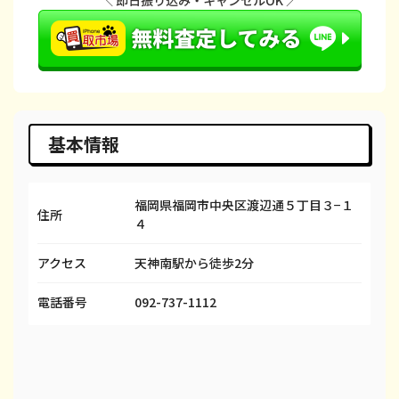
iPhone 14 Plus
都度見積(非公開)
¥66,600
¥
iPhone 14
都度見積(非公開)
¥66,600
¥
iPhone 14 Pro
都度見積(非公開)
¥86,600
¥
iPhone 14 Pro Max
都度見積(非公開)
¥98,100
¥
基本情報
iPhone SE 3
都度見積(非公開)
¥29,600
¥
福岡県福岡市中央区渡辺通５丁目３−１
iPhone 13
都度見積(非公開)
¥58,100
¥
住所
４
iPhone 13 mini
都度見積(非公開)
¥50,100
¥
アクセス
天神南駅から徒歩2分
iPhone 13 Pro
都度見積(非公開)
¥69,100
¥
電話番号
092-737-1112
iPhone 13 Pro Max
都度見積(非公開)
¥80,100
¥
iPhone 12 mini
都度見積(非公開)
¥27,100
¥
iPhone 12 Pro
都度見積(非公開)
¥39,600
¥