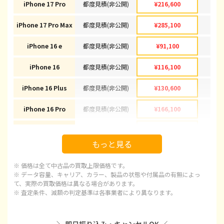
iPhone 17 Pro
都度見積(非公開)
¥216,600
¥2
iPhone 17 Pro Max
都度見積(非公開)
¥285,100
¥2
iPhone 16 e
都度見積(非公開)
¥91,100
¥
iPhone 16
都度見積(非公開)
¥116,100
¥1
iPhone 16 Plus
都度見積(非公開)
¥130,600
¥1
iPhone 16 Pro
都度見積(非公開)
¥166,100
¥1
iPhone 16 Pro Max
都度見積(非公開)
¥178,100
¥1
もっと見る
iPhone 15
都度見積(非公開)
¥92,100
¥
※ 価格は全て中古品の買取上限価格です。
iPhone 15 Plus
都度見積(非公開)
¥97,100
¥
※ データ容量、キャリア、カラー、製品の状態や付属品の有無によっ
て、実際の買取価格は異なる場合があります。
※ 査定条件、減額の判定基準は各事業者により異なります。
iPhone 15 Pro
都度見積(非公開)
¥120,100
¥1
iPhone 15 Pro Max
都度見積(非公開)
¥143,100
¥1