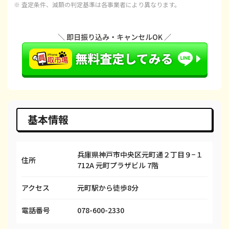
※ 査定条件、減額の判定基準は各事業者により異なります。
iPhone 15 Pro
都度見積(非公開)
¥120,100
¥1
iPhone 15 Pro Max
都度見積(非公開)
¥143,100
¥1
iPhone 14 Plus
都度見積(非公開)
¥66,600
¥
iPhone 14
都度見積(非公開)
¥66,600
¥
iPhone 14 Pro
都度見積(非公開)
¥86,600
¥
iPhone 14 Pro Max
都度見積(非公開)
¥98,100
¥
基本情報
iPhone SE 3
都度見積(非公開)
¥29,600
¥
兵庫県神戸市中央区元町通２丁目９−１
iPhone 13
都度見積(非公開)
¥58,100
¥
住所
712A 元町プラザビル 7階
iPhone 13 mini
都度見積(非公開)
¥50,100
¥
アクセス
元町駅から徒歩8分
iPhone 13 Pro
都度見積(非公開)
¥69,100
¥
電話番号
078-600-2330
iPhone 13 Pro Max
都度見積(非公開)
¥80,100
¥