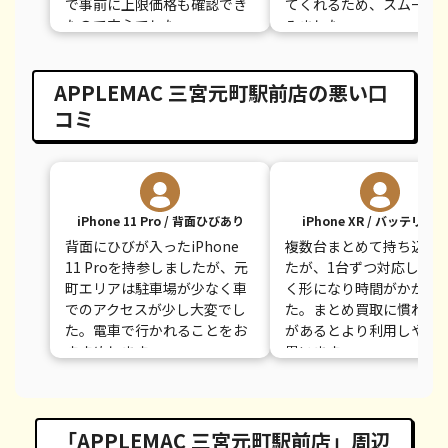
で事前に上限価格も確認でき
てくれるため、スムーズ
たので安心でした。
みました。
APPLEMAC 三宮元町駅前店の悪い口
コミ
iPhone 11 Pro / 背面ひびあり
iPhone XR / バッテリー
背面にひびが入ったiPhone
複数台まとめて持ち込み
11 Proを持参しましたが、元
たが、1台ずつ対応してい
町エリアは駐車場が少なく車
く形になり時間がかかり
でのアクセスが少し大変でし
た。まとめ買取に慣れた
た。電車で行かれることをお
があるとより利用しやす
すすめします。
思います。
「APPLEMAC 三宮元町駅前店」周辺