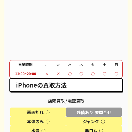
iPhone 12 mini
都度見積(非公開)
¥27,100
¥
iPhone 12 Pro
都度見積(非公開)
¥40,100
¥
iPhone 12 Pro Max
都度見積(非公開)
¥51,100
¥
iPhone 12
都度見積(非公開)
¥37,100
¥
iPhone SE 2
都度見積(非公開)
¥12,100
¥
営業時間
月
火
水
木
金
土
日
iPhone 11
都度見積(非公開)
¥30,100
¥
11:00~20:00
×
×
○
○
○
○
○
iPhone 11 Pro
都度見積(非公開)
¥30,600
¥
iPhoneの買取方法
iPhone 11 Pro Max
都度見積(非公開)
¥39,600
¥
店頭買取 / 宅配買取
iPhone XR
都度見積(非公開)
¥18,100
¥
画面割れ ○
残債あり 要問合せ
iPhone XS
都度見積(非公開)
¥20,600
¥
本体のみ ○
ジャンク ○
水没 ○
赤ロム ○
iPhone XS Max
都度見積(非公開)
¥26,100
¥