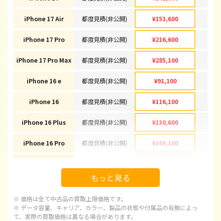
iPhone 17 Air
都度見積(非公開)
¥153,600
¥1
iPhone 17 Pro
都度見積(非公開)
¥216,600
¥2
iPhone 17 Pro Max
都度見積(非公開)
¥285,100
¥2
iPhone 16 e
都度見積(非公開)
¥91,100
¥
iPhone 16
都度見積(非公開)
¥116,100
¥1
iPhone 16 Plus
都度見積(非公開)
¥130,600
¥1
iPhone 16 Pro
都度見積(非公開)
¥166,100
¥1
iPhone 16 Pro Max
都度見積(非公開)
¥178,100
¥1
もっと見る
iPhone 15
都度見積(非公開)
¥92,100
¥
※ 価格は全て中古品の買取上限価格です。
iPhone 15 Plus
都度見積(非公開)
¥97,100
¥
※ データ容量、キャリア、カラー、製品の状態や付属品の有無によっ
て、実際の買取価格は異なる場合があります。