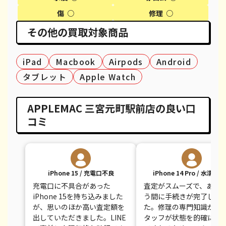
傷 ○
修理 ○
iPhone X
都度見積(非公開)
¥14,100
¥
その他の買取対象商品
iPhone 8 Plus
都度見積(非公開)
¥30,100
¥
iPad
Macbook
Airpods
Android
iPhone 8
都度見積(非公開)
¥9,100
¥
タブレット
Apple Watch
iPhone 7
都度見積(非公開)
¥7,800
¥
iPhone 7 Plus
都度見積(非公開)
¥12,100
¥
APPLEMAC 三宮元町駅前店の良い口
コミ
iPhone 15 / 充電口不良
iPhone 14 Pro / 水濡れ
充電口に不具合があった
査定がスムーズで、あっ
iPhone 15を持ち込みました
う間に手続きが完了しま
が、思いのほか高い査定額を
た。修理の専門知識があ
出していただきました。LINE
タッフが状態を的確に判