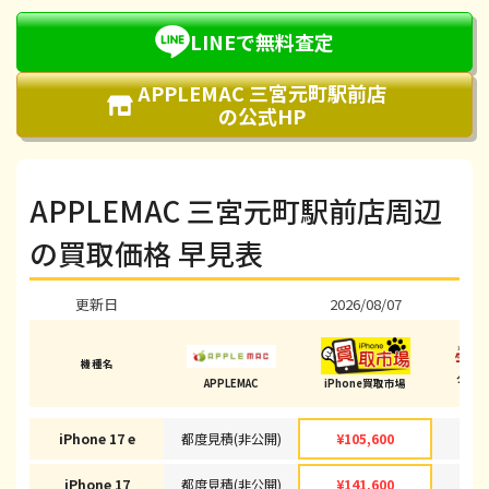
LINEで無料査定
APPLEMAC 三宮元町駅前店
の公式HP
APPLEMAC 三宮元町駅前店周辺
の買取価格 早見表
更新日
2026/08/07
202
機種名
ダイ
APPLEMAC
iPhone買取市場
(三
iPhone 17 e
都度見積(非公開)
¥105,600
¥1
iPhone 17
都度見積(非公開)
¥141,600
¥1