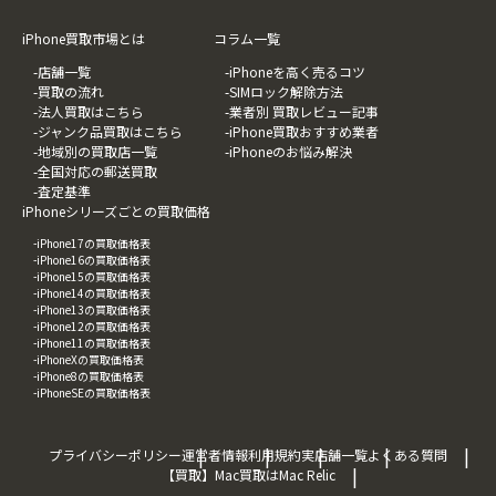
iPhone買取市場とは
コラム一覧
-店舗一覧
-iPhoneを高く売るコツ
-買取の流れ
-SIMロック解除方法
-法人買取はこちら
-業者別 買取レビュー記事
-ジャンク品買取はこちら
-iPhone買取おすすめ業者
-地域別の買取店一覧
-iPhoneのお悩み解決
-全国対応の郵送買取
-査定基準
iPhoneシリーズごとの買取価格
-iPhone17の買取価格表
-iPhone16の買取価格表
-iPhone15の買取価格表
-iPhone14の買取価格表
-iPhone13の買取価格表
-iPhone12の買取価格表
-iPhone11の買取価格表
-iPhoneXの買取価格表
-iPhone8の買取価格表
-iPhoneSEの買取価格表
プライバシーポリシー
運営者情報
利用規約
実店舗一覧
よくある質問
【買取】Mac買取はMac Relic