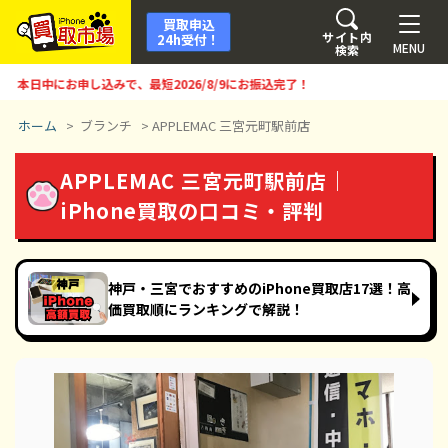
買取申込
サイト内
24h受付！
MENU
検索
日中にお申し込みで、最短
2026/8/9
にお振込完了！
ホーム
>
ブランチ
>
APPLEMAC 三宮元町駅前店
APPLEMAC 三宮元町駅前店｜
iPhone買取の口コミ・評判
神戸・三宮でおすすめのiPhone買取店17選！高
価買取順にランキングで解説！