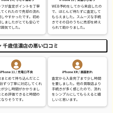
ッフが査定ポイントを丁寧
WEB予約をしてから来店したの
30,100
¥13,000
¥13,000
¥5,000
えてくれたので売却の流れ
で、ほとんど待たずに査定して
握しやすかったです。初め
もらえました。スムーズな手続
9,100
¥8,000
¥8,500
¥5,000
用しましたがとても安心で
きでその日のうちに売却を終え
雰囲気でした。
られて助かりました。
7,800
¥7,000
¥7,500
¥2,000
12,100
¥12,000
¥12,000
¥2,000
 千歳信濃店の悪い口コミ
iPhone 11 / 充電口不良
iPhone XR / 画面割れ
台まとめて持ち込んだとこ
査定から入金完了まで少し時間
1台ずつ丁寧に対応してくれ
を要しました。他の買取店より
たが少し時間がかかりまし
手続きが多く感じたので、流れ
まとめ評価できると時間の
をシンプルにしてもらえると嬉
になりそうです。
しいと思います。