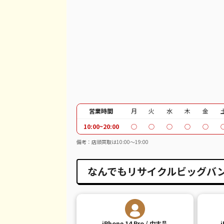
iPhone 12 Pro
都度見積(非公開)
¥
iPhone 12 Pro Max
都度見積(非公開)
¥
iPhone 12
都度見積(非公開)
¥
iPhone SE 2
都度見積(非公開)
¥
iPhone 11
都度見積(非公開)
¥
営業時間
月
火
水
木
金
iPhone 11 Pro
都度見積(非公開)
¥
10:00~20:00
○
○
○
○
○
iPhone 11 Pro Max
都度見積(非公開)
¥
備考：店頭買取は10:00〜19:00
iPhone XR
都度見積(非公開)
¥
なんでもリサイクルビッグバン
iPhone XS
都度見積(非公開)
¥
iPhone XS Max
都度見積(非公開)
¥
iPhone 14 Pro / 中古品
iPhone X
都度見積(非公開)
¥