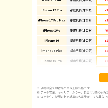
iPhone 17 Pro
都度見積(非公開)
¥2
iPhone 17 Pro Max
都度見積(非公開)
¥2
iPhone 16 e
都度見積(非公開)
¥
iPhone 16
都度見積(非公開)
¥1
iPhone 16 Plus
都度見積(非公開)
¥1
iPhone 16 Pro
都度見積(非公開)
¥1
iPhone 16 Pro Max
都度見積(非公開)
¥1
iPhone 15
都度見積(非公開)
¥
※ 価格は全て中古品の買取上限価格です。
iPhone 15 Plus
都度見積(非公開)
¥
※ データ容量、キャリア、カラー、製品の状態や付属
※ 査定条件、減額の判定基準は各事業者により異なり
iPhone 15 Pro
都度見積(非公開)
¥1