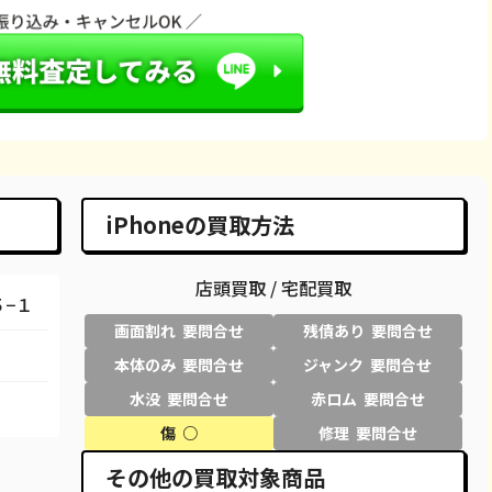
43,100
¥127,000
¥127,000
¥125,000
66,600
¥66,000
¥66,000
¥63,000
66,600
¥65,000
¥60,000
¥58,000
86,600
¥82,000
¥82,000
¥78,000
98,100
¥95,000
¥93,000
¥93,000
iPhoneの買取方法
29,600
¥29,000
¥29,000
¥25,000
店頭買取 / 宅配買取
58,100
¥58,000
¥45,000
¥40,000
−１
画面割れ 要問合せ
残債あり 要問合せ
50,100
¥50,000
¥44,000
¥40,000
本体のみ 要問合せ
ジャンク 要問合せ
69,100
¥61,000
¥58,000
¥55,000
水没 要問合せ
赤ロム 要問合せ
80,100
¥69,000
¥68,000
¥63,000
傷 ○
修理 要問合せ
その他の買取対象商品
27,100
¥25,000
¥27,000
¥23,000