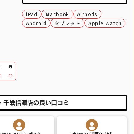
39,600
¥37,000
¥38,000
¥33,000
iPad
Macbook
Airpods
51,100
¥48,000
¥45,000
¥45,000
Android
タブレット
Apple Watch
37,100
¥34,000
¥29,000
¥25,000
12,100
¥12,000
¥11,000
¥10,000
30,100
¥24,000
¥23,000
¥20,000
土
日
95,600
¥26,000
¥28,000
¥24,000
○
○
39,600
¥30,000
¥31,000
¥25,000
18,100
¥14,000
¥15,000
¥8,000
 千歳信濃店の良い口コミ
20,600
¥15,000
¥17,000
¥12,000
26,100
¥19,000
¥20,000
¥15,000
iPhone 14 / 小さい傷あり
iPhone 13 / 背面ひびあり
14,100
¥10,000
¥11,000
¥6,000