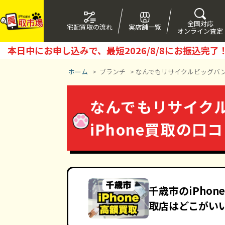
全国対応
宅配買取の流れ
実店舗一覧
オンライン査定
本日中にお申し込みで、最短
2026/8/8
にお振込完了
ホーム
>
ブランチ
>
なんでもリサイクルビッグバン
なんでもリサイク
iPhone買取の口
千歳市のiPho
取店はどこがい