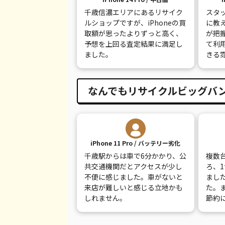
千歳信濃エリアにあるリサイク
スタ
iPhone 8 Plus
都度見積(非公開)
¥
ルショップですが、iPhoneの買
に教
取額が思ったよりずっと高く、
が把
iPhone 8
都度見積(非公開)
¥
予想を上回る査定結果に満足し
て利
ました。
きる
iPhone 7
都度見積(非公開)
¥
iPhone 7 Plus
都度見積(非公開)
¥
なんでもリサイクルビッグバン
iPhone 11 Pro / バッテリー劣化
千歳駅からは車で6分かかり、公
複数
共交通機関だとアクセスが少し
ろ、
不便に感じました。車がないと
まし
来店が難しいと感じる立地かも
た。
しれません。
節約