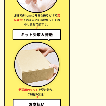
LINEでiPhoneの写真を送るだけで
無
料査定!
そのまま宅配買取キットをお
申し込み可能です。
発送用のキット
を受け取り、
ご梱包&発送！