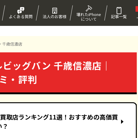
壊れたiPhone
よくある質問
法人のお客様
記事一覧
について
！
 千歳信濃店
ルビッグバン 千歳信濃店｜
コミ・評判
ne買取店ランキング11選！おすすめの高価買
い？