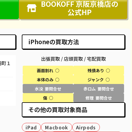
BOOKOFF 京阪京橋店
の
公式HP
iPhoneの買取方法
出張買取 / 店頭買取 / 宅配買取
田町１
画面割れ ○
残債あり ○
本体のみ ○
ジャンク ○
水没 要問合せ
赤ロム 要問合せ
傷 ○
修理 要問合せ
その他の買取対象商品
iPad
Macbook
Airpods