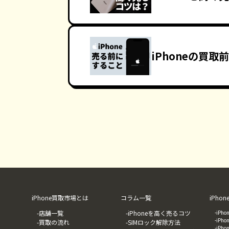
iPhoneの買
iPhone買取市場とは
コラム一覧
iPh
-店舗一覧
-iPhoneを高く売るコツ
-iP
-iP
-買取の流れ
-SIMロック解除方法
-iP