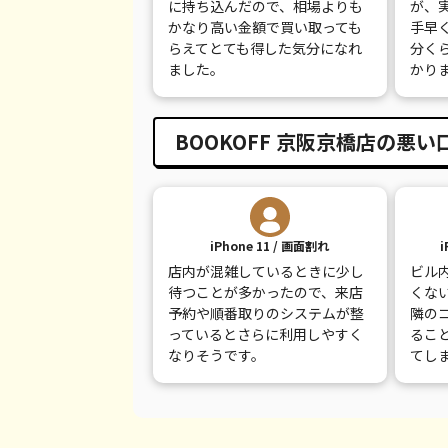
に持ち込んだので、相場よりも
が、
かなり高い金額で買い取っても
手早
らえてとても得した気分になれ
分く
ました。
かり
BOOKOFF 京阪京橋店の悪い
iPhone 11 / 画面割れ
i
店内が混雑しているときに少し
ビル
待つことが多かったので、来店
くな
予約や順番取りのシステムが整
隣の
っているとさらに利用しやすく
るこ
なりそうです。
てし