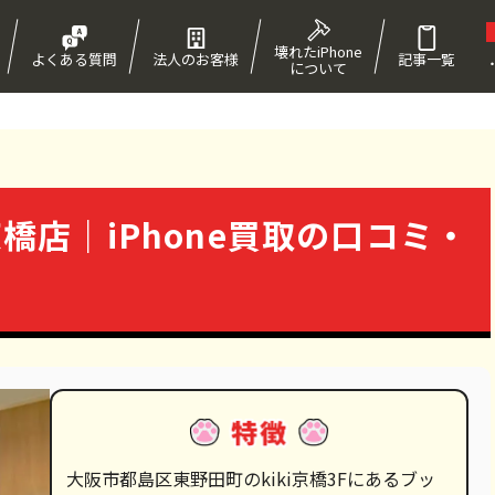
壊れたiPhone
よくある質問
法人のお客様
記事一覧
について
！
京橋店｜iPhone買取の口コミ・
大阪市都島区東野田町のkiki京橋3Fにあるブッ