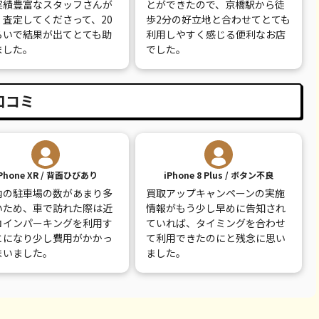
実績豊富なスタッフさんが
とができたので、京橋駅から徒
く査定してくださって、20
歩2分の好立地と合わせてとても
らいで結果が出てとても助
利用しやすく感じる便利なお店
ました。
でした。
口コミ
Phone XR / 背面ひびあり
iPhone 8 Plus / ボタン不良
内の駐車場の数があまり多
買取アップキャンペーンの実施
いため、車で訪れた際は近
情報がもう少し早めに告知され
コインパーキングを利用す
ていれば、タイミングを合わせ
とになり少し費用がかかっ
て利用できたのにと残念に思い
まいました。
ました。