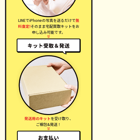
LINEでiPhoneの写真を送るだけで
無
料査定!
そのまま宅配買取キットをお
申し込み可能です。
発送用のキット
を受け取り、
ご梱包&発送！