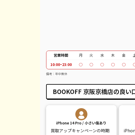
営業時間
月
火
水
木
金
10:00~23:00
○
○
○
○
○
備考：年中無休
BOOKOFF 京阪京橋店の良い
iPhone 14 Pro / 小さい傷あり
買取アップキャンペーンの時期
iPh