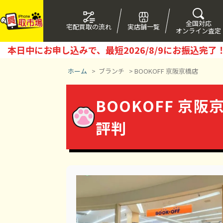
全国対応
宅配買取の流れ
実店舗一覧
オンライン査定
本日中にお申し込みで、最短
2026/8/9
にお振込完了
ホーム
>
ブランチ
>
BOOKOFF 京阪京橋店
BOOKOFF 京阪
評判