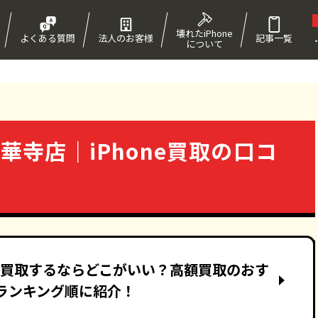
壊れたiPhone
よくある質問
法人のお客様
記事一覧
について
！
法華寺店｜iPhone買取の口コ
ne買取するならどこがいい？高額買取のおす
ランキング順に紹介！