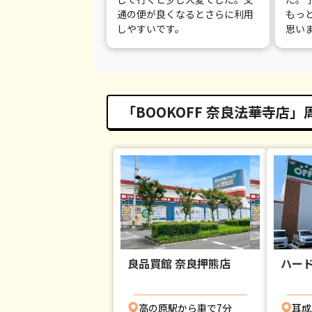
通の便が良くなるとさらに利用
もっ
しやすいです。
思い
「BOOKOFF 奈良法華寺店」
良品買館 奈良押熊店
ハード
高の原駅から車で7分
耳成