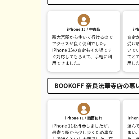
iPhone XS
都度見積(非公開)
¥
iPhone XS Max
都度見積(非公開)
¥
iPhone 15 / 中古品
iP
新大宮駅から歩いて行けるので
査定
iPhone X
都度見積(非公開)
¥
アクセスが良く便利でした。
受け
iPhone 15の査定もその場です
いで
iPhone 8 Plus
都度見積(非公開)
¥
ぐ対応してもらえて、手軽に利
てと
用できました。
用し
iPhone 8
都度見積(非公開)
¥
iPhone 7
都度見積(非公開)
¥
BOOKOFF 奈良法華寺店の悪
iPhone 7 Plus
都度見積(非公開)
¥
iPhone 11 / 画面割れ
iPho
iPhone 11を持参しましたが、
混ん
最寄り駅から少し歩くため車な
まい
しで行くと少し大変でした。交
た。