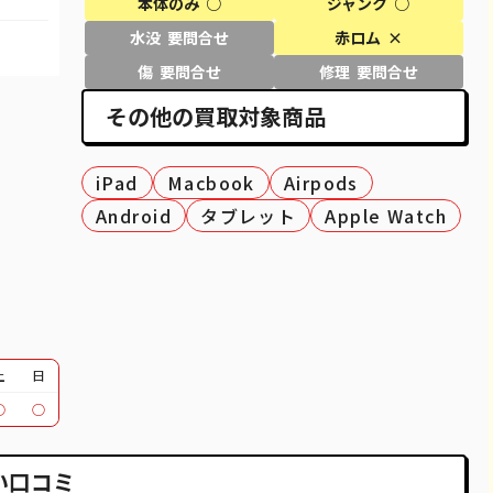
本体のみ ○
ジャンク ○
69,100
¥61,000
¥58,000
¥55,000
水没 要問合せ
赤ロム ×
80,100
¥69,000
¥68,000
¥63,000
傷 要問合せ
修理 要問合せ
その他の買取対象商品
27,100
¥25,000
¥27,000
¥23,000
39,600
¥37,000
¥38,000
¥33,000
iPad
Macbook
Airpods
51,100
¥48,000
¥45,000
¥45,000
Android
タブレット
Apple Watch
37,100
¥34,000
¥29,000
¥25,000
12,100
¥12,000
¥11,000
¥10,000
30,100
¥24,000
¥23,000
¥20,000
土
日
95,600
¥26,000
¥28,000
¥24,000
○
○
39,600
¥30,000
¥31,000
¥25,000
い口コミ
18,100
¥14,000
¥15,000
¥8,000