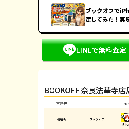
ブックオフでiPh
定してみた！実
LINEで無料査定
BOOKOFF 奈良法華寺
更新日
202
機種名
ブックオフ
iPh