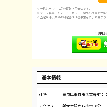
iPhone 15
都度見積(非公開)
¥
※ 価格は全て中古品の買取上限価格です。
iPhone 15 Plus
都度見積(非公開)
¥
※ データ容量、キャリア、カラー、製品の状態や付属
※ 査定条件、減額の判定基準は各事業者により異なり
iPhone 15 Pro
都度見積(非公開)
¥1
iPhone 15 Pro Max
都度見積(非公開)
¥1
iPhone 14 Plus
都度見積(非公開)
¥
iPhone 14
都度見積(非公開)
¥
iPhone 14 Pro
都度見積(非公開)
¥
iPhone 14 Pro Max
都度見積(非公開)
¥
基本情報
iPhone SE 3
都度見積(非公開)
¥
iPhone 13
都度見積(非公開)
¥
住所
奈良県奈良市法華寺町２
iPhone 13 mini
都度見積(非公開)
¥
アクセス
新大宮駅から徒歩10分