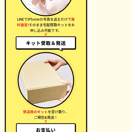
LINEでiPhoneの写真を送るだけで
無
料査定!
そのまま宅配買取キットをお
申し込み可能です。
発送用のキット
を受け取り、
ご梱包&発送！