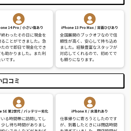
20,600
¥15,000
¥17,000
¥12,000
26,100
¥19,000
¥20,000
¥15,000
hone 14 Pro / 小さい傷あり
iPhone 13 Pro Max / 背面ひびあり
が終わったその日に現金を
全国展開のブックオフなので信
14,100
¥10,000
¥11,000
¥6,000
取ることができました。急
頼性が高く、安心して持ち込め
いたので即日で現金化でき
ました。経験豊富なスタッフが
30,100
¥13,000
¥13,000
¥5,000
ても助かりました。また利
対応してくれるので、初めてで
たいです。
も頼りになります。
9,100
¥8,000
¥8,500
¥5,000
7,800
¥7,000
¥7,500
¥2,000
い口コミ
12,100
¥12,000
¥12,000
¥2,000
ne SE 第2世代 / バッテリー劣化
iPhone X / 水濡れあり
でいる時間帯に訪問してし
仕事帰りに寄ろうとしたのです
、少し待ち時間がありまし
が、到着したときには閉店時間
予約システムなどがあれば
を過ぎていました。閉店時間が