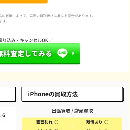
92,100
¥92,000
¥82,000
¥80,000
97,100
¥89,000
¥88,000
¥85,000
品の有無によって、実際の買取価格は異なる場合があります。
ます。
20,100
¥115,000
¥112,000
¥105,000
43,100
¥127,000
¥127,000
¥125,000
66,600
¥66,000
¥66,000
¥63,000
66,600
¥65,000
¥60,000
¥58,000
86,600
¥82,000
¥82,000
¥78,000
98,100
¥95,000
¥93,000
¥93,000
iPhoneの買取方法
29,600
¥29,000
¥29,000
¥25,000
出張買取 / 店頭買取
58,100
¥58,000
¥45,000
¥40,000
２６
画面割れ ○
残債あり ○
50,100
¥50,000
¥44,000
¥40,000