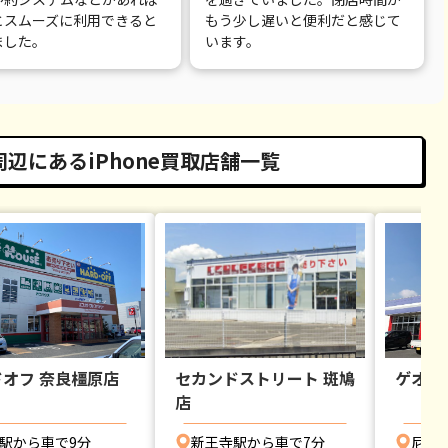
とスムーズに利用できると
もう少し遅いと便利だと感じて
ました。
います。
周辺にあるiPhone買取店舗一覧
オフ 奈良橿原店
セカンドストリート 斑鳩
ゲオ 
店
駅から車で9分
新王寺駅から車で7分
尼ヶ