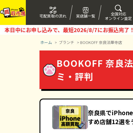
全国対応
宅配買取の流れ
実店舗一覧
オンライン査定
本日中にお申し込みで、最短
2026/8/7
にお振込完了
ホーム
>
ブランチ
>
BOOKOFF 奈良法華寺店
BOOKOFF 奈良
ミ・評判
奈良県でiPho
すめ店舗12選を