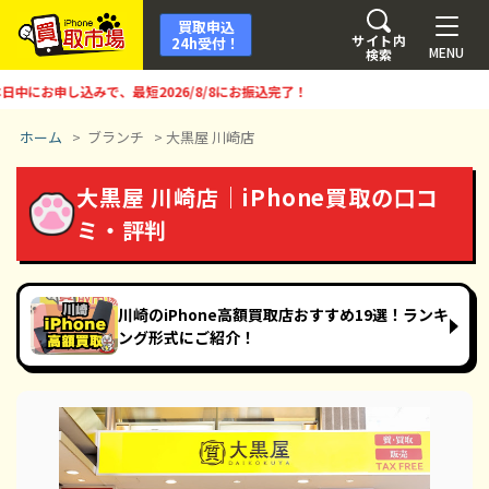
買取申込
サイト内
24h受付！
MENU
検索
にお申し込みで、最短
2026/8/8
にお振込完了！
ホーム
>
ブランチ
>
大黒屋 川崎店
大黒屋 川崎店｜iPhone買取の口コ
ミ・評判
川崎のiPhone高額買取店おすすめ19選！ランキ
ング形式にご紹介！