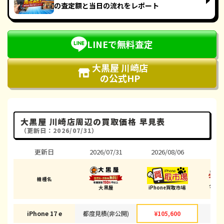
の査定額と当日の流れをレポート
LINEで無料査定
大黒屋 川崎店
の公式HP
大黒屋 川崎店周辺の買取価格 早見表
（更新日：2026/07/31）
更新日
2026/07/31
2026/08/06
202
機種名
ダイ
大黒屋
iPhone買取市場
(川
iPhone 17 e
都度見積(非公開)
¥105,600
¥1