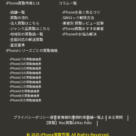
iPhone買取市場とは
コラム一覧
-店舗一覧
-iPhoneを高く売るコツ
-買取の流れ
-SIMロック解除方法
-法人買取はこちら
-業者別 買取レビュー記事
-ジャンク品買取はこちら
-iPhone買取おすすめ業者
-地域別の買取店一覧
-iPhoneのお悩み解決
-全国対応の郵送買取
-査定基準
iPhoneシリーズごとの買取価格
-iPhone17の買取価格表
-iPhone16の買取価格表
-iPhone15の買取価格表
-iPhone14の買取価格表
-iPhone13の買取価格表
-iPhone12の買取価格表
-iPhone11の買取価格表
-iPhoneXの買取価格表
-iPhone8の買取価格表
-iPhoneSEの買取価格表
プライバシーポリシー
運営者情報
利用規約
実店舗一覧
よくある質問
【買取】Mac買取はMac Relic
© 2025 iPhone買取市場. All Rights Reserved.