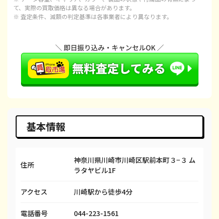
て、実際の買取価格は異なる場合があります。
※ 査定条件、減額の判定基準は各事業者により異なります。
iPhone 15 Pro
都度見積(非公開)
¥120,100
¥1
iPhone 15 Pro Max
都度見積(非公開)
¥143,100
¥1
iPhone 14 Plus
都度見積(非公開)
¥66,600
¥
iPhone 14
都度見積(非公開)
¥66,600
¥
iPhone 14 Pro
都度見積(非公開)
¥86,600
¥
iPhone 14 Pro Max
都度見積(非公開)
¥98,100
¥
基本情報
iPhone SE 3
都度見積(非公開)
¥29,600
¥
神奈川県川崎市川崎区駅前本町３−３ ム
iPhone 13
都度見積(非公開)
¥58,100
¥
住所
ラタヤビル1F
iPhone 13 mini
都度見積(非公開)
¥50,100
¥
アクセス
川崎駅から徒歩4分
iPhone 13 Pro
都度見積(非公開)
¥69,100
¥
電話番号
044-223-1561