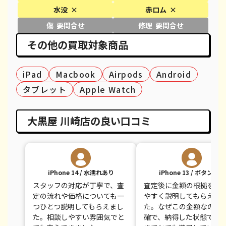
水没 ×
赤ロム ×
iPhone XS Max
都度見積(非公開)
¥26,100
¥
傷 要問合せ
修理 要問合せ
iPhone X
都度見積(非公開)
¥14,100
¥
その他の買取対象商品
iPhone 8 Plus
都度見積(非公開)
¥30,100
¥
iPad
Macbook
Airpods
Android
iPhone 8
都度見積(非公開)
¥9,100
¥
タブレット
Apple Watch
iPhone 7
都度見積(非公開)
¥7,800
¥
iPhone 7 Plus
都度見積(非公開)
¥12,100
¥
大黒屋 川崎店の良い口コミ
iPhone 14 / 水濡れあり
iPhone 13 / ボタン不良
スタッフの対応が丁寧で、査
査定後に金額の根拠をわ
定の流れや価格についても一
やすく説明してもらえま
つひとつ説明してもらえまし
た。なぜこの金額なのか
た。相談しやすい雰囲気でと
確で、納得した状態で売