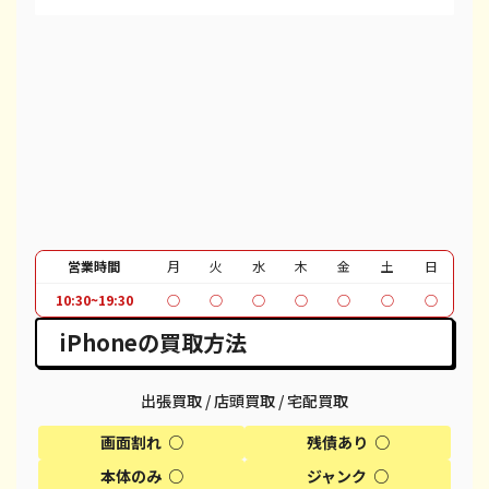
iPhone 13 Pro Max
都度見積(非公開)
¥80,100
¥
iPhone 12 mini
都度見積(非公開)
¥27,100
¥
iPhone 12 Pro
都度見積(非公開)
¥39,600
¥
iPhone 12 Pro Max
都度見積(非公開)
¥51,100
¥
iPhone 12
都度見積(非公開)
¥37,100
¥
iPhone SE 2
都度見積(非公開)
¥12,100
¥
営業時間
月
火
水
木
金
土
日
iPhone 11
都度見積(非公開)
¥30,100
¥
10:30~19:30
○
○
○
○
○
○
○
iPhone 11 Pro
都度見積(非公開)
¥30,600
¥
iPhoneの買取方法
iPhone 11 Pro Max
都度見積(非公開)
¥39,600
¥
出張買取 / 店頭買取 / 宅配買取
iPhone XR
都度見積(非公開)
¥18,100
¥
画面割れ ○
残債あり ○
iPhone XS
都度見積(非公開)
¥20,600
¥
本体のみ ○
ジャンク ○