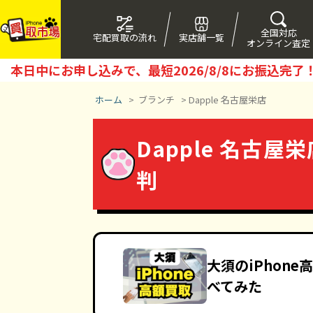
全国対応
宅配買取の流れ
実店舗一覧
オンライン査定
本日中にお申し込みで、最短
2026/8/8
にお振込完了
ホーム
>
ブランチ
>
Dapple 名古屋栄店
Dapple 名古屋
判
大須のiPhon
べてみた