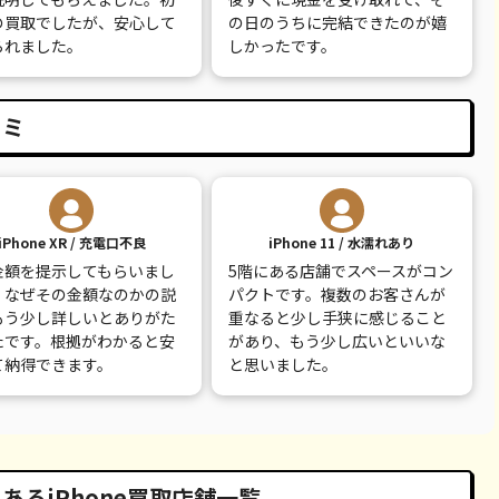
9,100
¥8,000
¥8,500
¥9,000
の買取でしたが、安心して
の日のうちに完結できたのが嬉
られました。
しかったです。
7,800
¥7,000
¥7,500
¥3,500
12,100
¥12,000
¥12,000
¥5,000
コミ
iPhone XR / 充電口不良
iPhone 11 / 水濡れあり
金額を提示してもらいまし
5階にある店舗でスペースがコン
、なぜその金額なのかの説
パクトです。複数のお客さんが
もう少し詳しいとありがた
重なると少し手狭に感じること
たです。根拠がわかると安
があり、もう少し広いといいな
て納得できます。
と思いました。
にあるiPhone買取店舗一覧