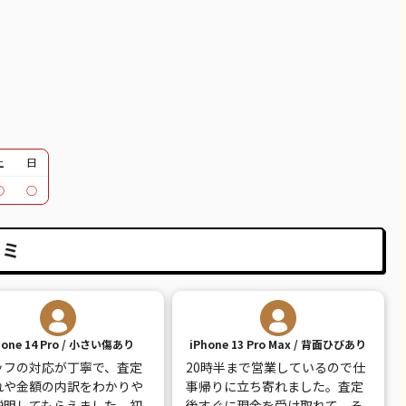
51,100
¥48,000
¥45,000
¥47,500
37,100
¥34,000
¥29,000
¥29,500
12,100
¥12,000
¥11,000
¥8,500
30,100
¥24,000
¥23,000
¥23,500
95,600
¥26,000
¥28,000
¥27,500
土
日
○
○
39,600
¥30,000
¥31,000
¥30,500
18,100
¥14,000
¥15,000
¥15,500
コミ
20,600
¥15,000
¥17,000
¥17,500
26,100
¥19,000
¥20,000
¥20,500
hone 14 Pro / 小さい傷あり
iPhone 13 Pro Max / 背面ひびあり
14,100
¥10,000
¥11,000
¥11,500
ッフの対応が丁寧で、査定
20時半まで営業しているので仕
30,100
¥13,000
¥13,000
¥13,500
れや金額の内訳をわかりや
事帰りに立ち寄れました。査定
説明してもらえました。初
後すぐに現金を受け取れて、そ