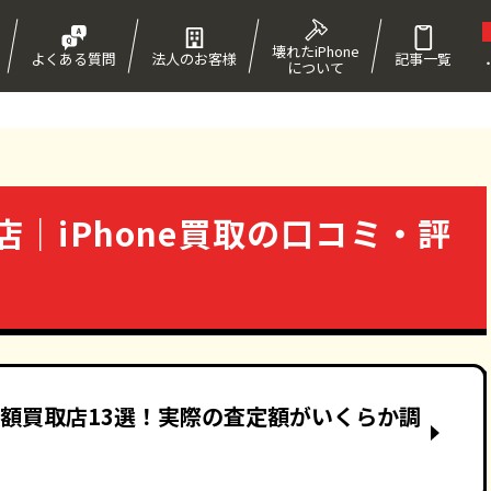
壊れたiPhone
よくある質問
法人のお客様
記事一覧
について
！
栄店｜iPhone買取の口コミ・評
e高額買取店13選！実際の査定額がいくらか調