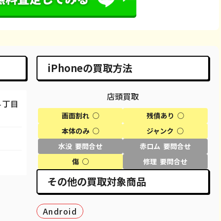
66,600
¥65,000
¥60,000
¥60,500
86,600
¥82,000
¥82,000
¥82,500
98,100
¥95,000
¥93,000
¥93,500
iPhoneの買取方法
29,600
¥29,000
¥29,000
¥29,500
店頭買取
58,100
¥58,000
¥45,000
¥45,500
４丁目
画面割れ ○
残債あり ○
50,100
¥50,000
¥44,000
¥43,500
本体のみ ○
ジャンク ○
69,100
¥61,000
¥58,000
¥58,500
水没 要問合せ
赤ロム 要問合せ
80,100
¥69,000
¥68,000
¥68,500
傷 ○
修理 要問合せ
その他の買取対象商品
27,100
¥25,000
¥27,000
¥26,500
39,600
¥37,000
¥38,000
¥38,500
Android