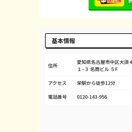
iPhone 14
都度見積(非公開)
¥
iPhone 14 Pro
都度見積(非公開)
¥
iPhone 14 Pro Max
都度見積(非公開)
¥
基本情報
iPhone SE 3
都度見積(非公開)
¥
iPhone 13
都度見積(非公開)
¥
愛知県名古屋市中区大須
住所
１−３ 名商ビル ５F
iPhone 13 mini
都度見積(非公開)
¥
アクセス
栄駅から徒歩12分
iPhone 13 Pro
都度見積(非公開)
¥
電話番号
0120-143-956
iPhone 13 Pro Max
都度見積(非公開)
¥
iPhone 12 mini
都度見積(非公開)
¥
iPhone 12 Pro
都度見積(非公開)
¥