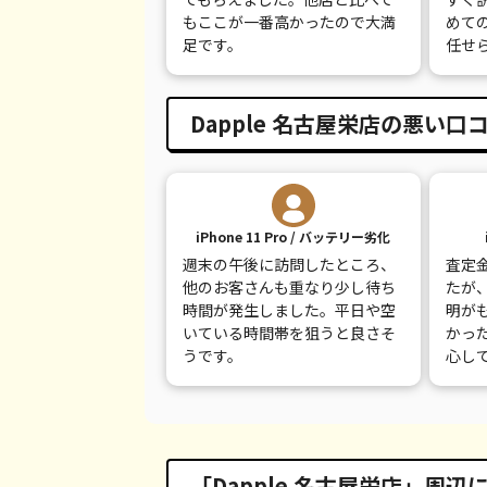
iPhone 8
都度見積(非公開)
¥
もここが一番高かったので大満
めて
足です。
任せ
iPhone 7
都度見積(非公開)
¥
iPhone 7 Plus
都度見積(非公開)
¥
Dapple 名古屋栄店の悪い口
iPhone 11 Pro / バッテリー劣化
週末の午後に訪問したところ、
査定
他のお客さんも重なり少し待ち
たが
時間が発生しました。平日や空
明が
いている時間帯を狙うと良さそ
かっ
うです。
心し
「Dapple 名古屋栄店」周辺