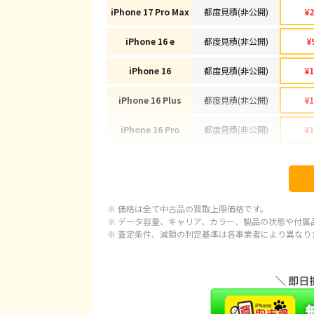
iPhone 17 Pro Max
都度見積(非公開)
¥2
iPhone 16 e
都度見積(非公開)
¥
iPhone 16
都度見積(非公開)
¥1
iPhone 16 Plus
都度見積(非公開)
¥1
iPhone 16 Pro
都度見積(非公開)
¥1
iPhone 16 Pro Max
都度見積(非公開)
¥1
iPhone 15
都度見積(非公開)
¥
※ 価格は全て中古品の買取上限価格です。
iPhone 15 Plus
都度見積(非公開)
¥
※ データ容量、キャリア、カラー、製品の状態や付属
※ 査定条件、減額の判定基準は各事業者により異なり
iPhone 15 Pro
都度見積(非公開)
¥1
iPhone 15 Pro Max
都度見積(非公開)
¥1
iPhone 14 Plus
都度見積(非公開)
¥