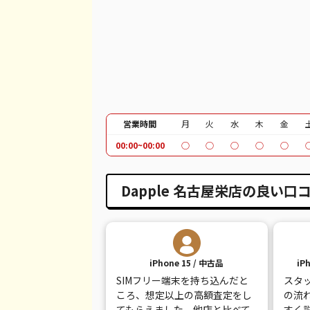
iPhone 12 Pro Max
都度見積(非公開)
¥
iPhone 12
都度見積(非公開)
¥
iPhone SE 2
都度見積(非公開)
¥
iPhone 11
都度見積(非公開)
¥
iPhone 11 Pro
都度見積(非公開)
¥
営業時間
月
火
水
木
金
00:00~00:00
○
○
○
○
○
iPhone 11 Pro Max
都度見積(非公開)
¥
iPhone XR
都度見積(非公開)
¥
Dapple 名古屋栄店の良い口
iPhone XS
都度見積(非公開)
¥
iPhone XS Max
都度見積(非公開)
¥
iPhone 15 / 中古品
iP
iPhone X
都度見積(非公開)
¥
SIMフリー端末を持ち込んだと
スタ
iPhone 8 Plus
都度見積(非公開)
¥
ころ、想定以上の高額査定をし
の流
てもらえました。他店と比べて
すく