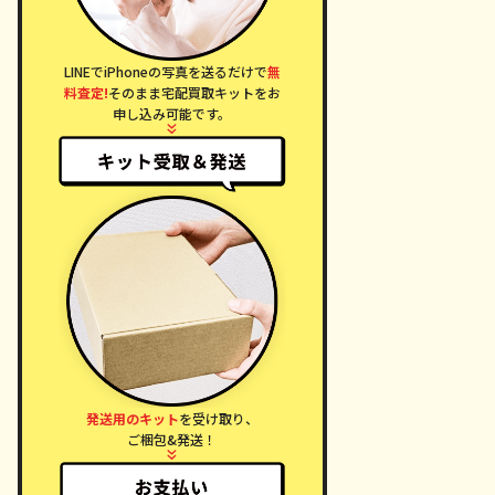
LINEでiPhoneの写真を送るだけで
無
料査定!
そのまま宅配買取キットをお
申し込み可能です。
発送用のキット
を受け取り、
ご梱包&発送！