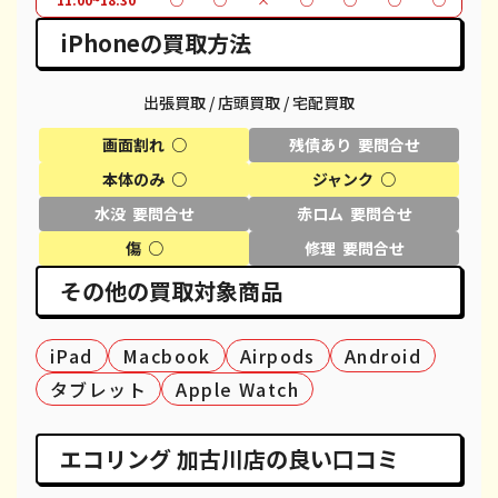
iPhone 11 Pro
都度見積(非公開)
¥30,600
¥
iPhoneの買取方法
iPhone 11 Pro Max
都度見積(非公開)
¥39,600
¥
出張買取 / 店頭買取 / 宅配買取
iPhone XR
都度見積(非公開)
¥18,100
¥
画面割れ ○
残債あり 要問合せ
iPhone XS
都度見積(非公開)
¥20,600
¥
本体のみ ○
ジャンク ○
水没 要問合せ
赤ロム 要問合せ
iPhone XS Max
都度見積(非公開)
¥26,100
¥
傷 ○
修理 要問合せ
iPhone X
都度見積(非公開)
¥14,100
¥
その他の買取対象商品
iPhone 8 Plus
都度見積(非公開)
¥30,100
¥
iPad
Macbook
Airpods
Android
iPhone 8
都度見積(非公開)
¥9,100
¥
タブレット
Apple Watch
iPhone 7
都度見積(非公開)
¥7,800
¥
iPhone 7 Plus
都度見積(非公開)
¥12,100
¥
エコリング 加古川店の良い口コミ