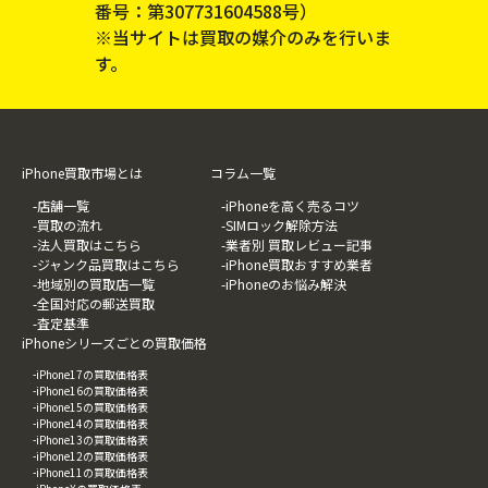
番号：第307731604588号）
※当サイトは買取の媒介のみを行いま
す。
iPhone買取市場とは
コラム一覧
-店舗一覧
-iPhoneを高く売るコツ
-買取の流れ
-SIMロック解除方法
-法人買取はこちら
-業者別 買取レビュー記事
-ジャンク品買取はこちら
-iPhone買取おすすめ業者
-地域別の買取店一覧
-iPhoneのお悩み解決
-全国対応の郵送買取
-査定基準
iPhoneシリーズごとの買取価格
-iPhone17の買取価格表
-iPhone16の買取価格表
-iPhone15の買取価格表
-iPhone14の買取価格表
-iPhone13の買取価格表
-iPhone12の買取価格表
-iPhone11の買取価格表