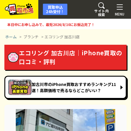
買取申込
サイト内
24h受付！
MENU
検索
本日中にお申し込みで、最短
2026/8/10
にお振込完了！
ホーム
>
ブランチ
>
エコリング 加古川店
エコリング 加古川店｜iPhone買取の
口コミ・評判
加古川市のiPhone買取おすすめランキング11
選！高額価格で売るならどこがいい？