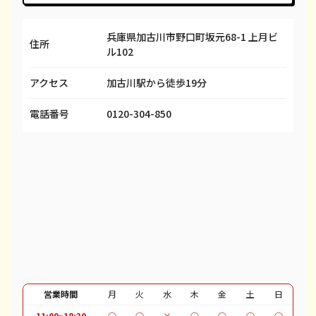
iPhone SE 3
都度見積(非公開)
¥29,600
¥
兵庫県加古川市野口町坂元68-1 上月ビ
iPhone 13
都度見積(非公開)
¥58,100
¥
住所
ル102
iPhone 13 mini
都度見積(非公開)
¥50,100
¥
アクセス
加古川駅から徒歩19分
iPhone 13 Pro
都度見積(非公開)
¥69,100
¥
電話番号
0120-304-850
iPhone 13 Pro Max
都度見積(非公開)
¥80,100
¥
iPhone 12 mini
都度見積(非公開)
¥27,600
¥
iPhone 12 Pro
都度見積(非公開)
¥40,600
¥
iPhone 12 Pro Max
都度見積(非公開)
¥51,100
¥
iPhone 12
都度見積(非公開)
¥37,100
¥
iPhone SE 2
都度見積(非公開)
¥12,100
¥
営業時間
月
火
水
木
金
土
日
iPhone 11
都度見積(非公開)
¥30,100
¥
11:00~18:30
○
○
×
○
○
○
○