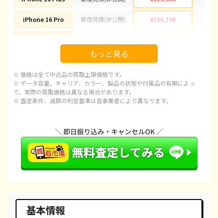
iPhone 16 Pro
都度見積(非公開)
¥166,100
¥1
iPhone 16 Pro Max
都度見積(非公開)
¥178,100
¥1
もっと見る
iPhone 15
都度見積(非公開)
¥92,100
¥
※ 価格は全て中古品の買取上限価格です。
iPhone 15 Plus
都度見積(非公開)
¥97,100
¥
※ データ容量、キャリア、カラー、製品の状態や付属品の有無によっ
て、実際の買取価格は異なる場合があります。
※ 査定条件、減額の判定基準は各事業者により異なります。
iPhone 15 Pro
都度見積(非公開)
¥120,100
¥1
iPhone 15 Pro Max
都度見積(非公開)
¥143,100
¥1
iPhone 14 Plus
都度見積(非公開)
¥66,600
¥
iPhone 14
都度見積(非公開)
¥66,600
¥
iPhone 14 Pro
都度見積(非公開)
¥86,600
¥
iPhone 14 Pro Max
都度見積(非公開)
¥98,100
¥
基本情報