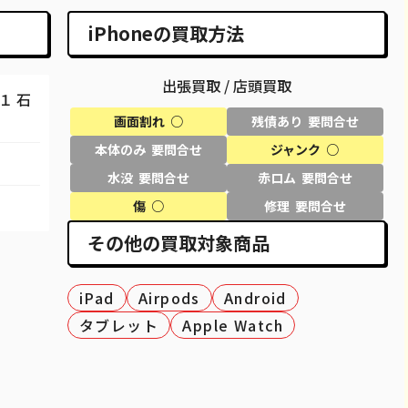
iPhoneの買取方法
出張買取 / 店頭買取
１ 石
画面割れ ○
残債あり 要問合せ
本体のみ 要問合せ
ジャンク ○
水没 要問合せ
赤ロム 要問合せ
傷 ○
修理 要問合せ
その他の買取対象商品
iPad
Airpods
Android
タブレット
Apple Watch