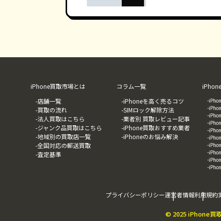
iPhone買取市場とは
コラム一覧
iPh
-店舗一覧
-iPhoneを高く売るコツ
-iP
-iP
-買取の流れ
-SIMロック解除方法
-iP
-法人買取はこちら
-業者別 買取レビュー記事
-iP
-ジャンク品買取はこちら
-iPhone買取おすすめ業者
-iP
-地域別の買取店一覧
-iPhoneのお悩み解決
-iP
-全国対応の郵送買取
-iP
-iP
-査定基準
-iP
-iP
プライバシーポリシー
運営者情報
利用規約
© 2025 iPhone買取市