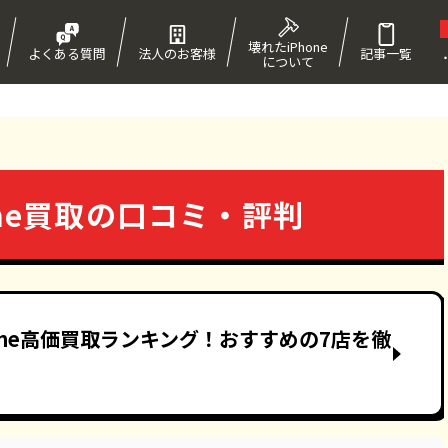
壊れたiPhone
よくある質問
法人のお客様
記事一覧
について
！
hone買取の口コミ・評判
one高価買取ランキング！おすすめの7店を徹