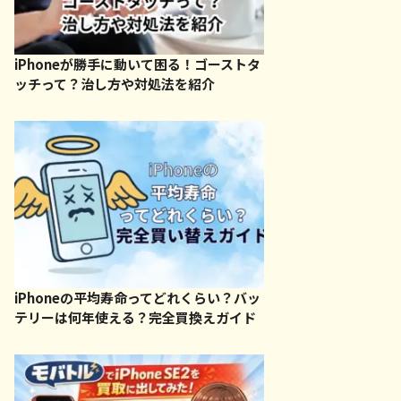
iPhoneが勝手に動いて困る！ゴーストタ
ッチって？治し方や対処法を紹介
ま質店
BOOKOFF SUPER
ハード
BAZAAR アクロスプラザ
佐世保店
保駅から徒歩4分
日宇駅から徒歩28分
日宇駅
〜 18:00
10:00〜 21:00
10:00〜
iPhoneの平均寿命ってどれくらい？バッ
テリーは何年使える？完全買換えガイド