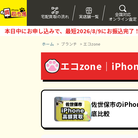
全国対応
宅配買取の流れ
実店舗一覧
オンライン査定
本日中にお申し込みで、最短
2026/8/9
にお振込完了
ホーム
>
ブランチ
>
エコzone
エコzone｜iP
佐世保市のiPh
底比較