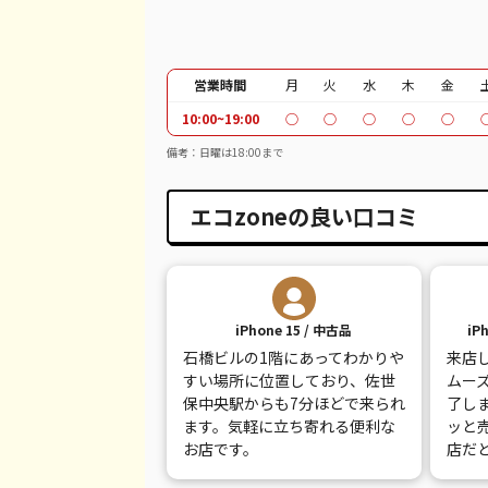
営業時間
月
火
水
木
金
10:00~19:00
○
○
○
○
○
備考：日曜は18:00まで
エコzoneの良い口コミ
iPhone 15 / 中古品
iP
石橋ビルの1階にあってわかりや
来店
すい場所に位置しており、佐世
ムー
保中央駅からも7分ほどで来られ
了し
ます。気軽に立ち寄れる便利な
ッと
お店です。
店だ