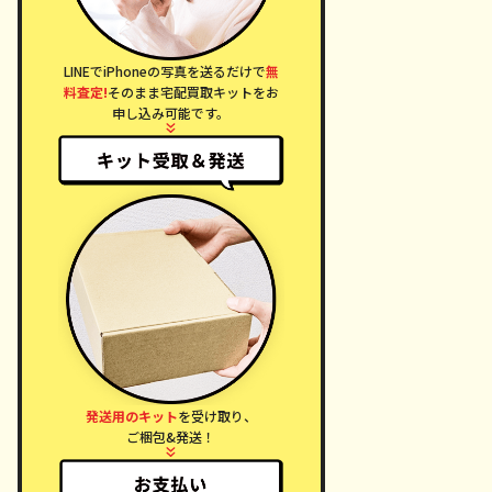
LINEでiPhoneの写真を送るだけで
無
料査定!
そのまま宅配買取キットをお
申し込み可能です。
発送用のキット
を受け取り、
ご梱包&発送！