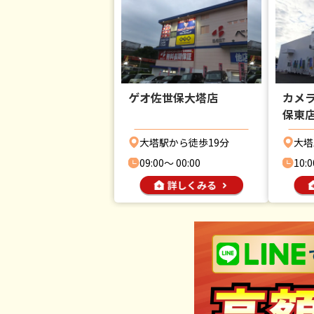
ゲオ佐世保大塔店
カメ
保東
大塔駅から徒歩19分
大塔
09:00〜 00:00
10:0