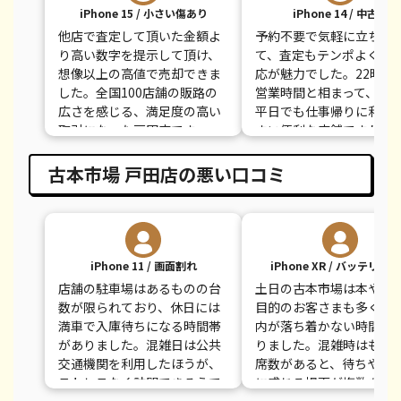
iPhone 15 / 小さい傷あり
iPhone 14 / 中古品
他店で査定して頂いた金額よ
予約不要で気軽に立ち寄
り高い数字を提示して頂け、
て、査定もテンポよく進
想像以上の高値で売却できま
応が魅力でした。22時ま
した。全国100店舗の販路の
営業時間と相まって、忙
広さを感じる、満足度の高い
平日でも仕事帰りに利用
取引になった戸田店です。
すい便利な店舗ですね。
古本市場 戸田店の悪い口コミ
iPhone 11 / 画面割れ
iPhone XR / バッテリー
店舗の駐車場はあるものの台
土日の古本市場は本やゲ
数が限られており、休日には
目的のお客さまも多く、
満車で入庫待ちになる時間帯
内が落ち着かない時間帯
がありました。混雑日は公共
りました。混雑時はもう
交通機関を利用したほうが、
席数があると、待ちやす
ストレスなく訪問できそうで
に感じる場面が複数あり
す。
た。