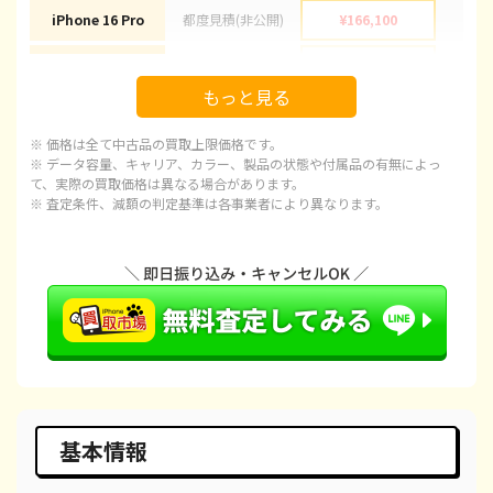
iPhone 16 Pro
都度見積(非公開)
¥166,100
¥1
iPhone 16 Pro Max
都度見積(非公開)
¥178,100
¥1
もっと見る
iPhone 15
都度見積(非公開)
¥92,100
¥
※ 価格は全て中古品の買取上限価格です。
iPhone 15 Plus
都度見積(非公開)
¥97,100
¥
※ データ容量、キャリア、カラー、製品の状態や付属品の有無によっ
て、実際の買取価格は異なる場合があります。
※ 査定条件、減額の判定基準は各事業者により異なります。
iPhone 15 Pro
都度見積(非公開)
¥120,100
¥1
iPhone 15 Pro Max
都度見積(非公開)
¥143,100
¥1
iPhone 14 Plus
都度見積(非公開)
¥66,600
¥
iPhone 14
都度見積(非公開)
¥66,600
¥
iPhone 14 Pro
都度見積(非公開)
¥86,600
¥
iPhone 14 Pro Max
都度見積(非公開)
¥98,100
¥
基本情報
iPhone SE 3
都度見積(非公開)
¥29,600
¥