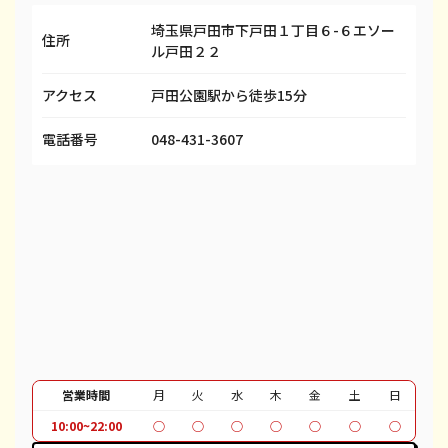
埼玉県戸田市下戸田１丁目６-６エソー
iPhone 13
都度見積(非公開)
¥58,100
¥
住所
ル戸田２２
iPhone 13 mini
都度見積(非公開)
¥50,100
¥
アクセス
戸田公園駅から徒歩15分
iPhone 13 Pro
都度見積(非公開)
¥69,100
¥
電話番号
048-431-3607
iPhone 13 Pro Max
都度見積(非公開)
¥80,100
¥
iPhone 12 mini
都度見積(非公開)
¥27,600
¥
iPhone 12 Pro
都度見積(非公開)
¥40,600
¥
iPhone 12 Pro Max
都度見積(非公開)
¥51,100
¥
iPhone 12
都度見積(非公開)
¥37,100
¥
iPhone SE 2
都度見積(非公開)
¥12,100
¥
営業時間
月
火
水
木
金
土
日
iPhone 11
都度見積(非公開)
¥30,100
¥
10:00~22:00
○
○
○
○
○
○
○