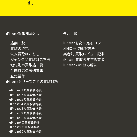
す。
iPhone買取市場とは
コラム一覧
-店舗一覧
-iPhoneを高く売るコツ
-買取の流れ
-SIMロック解除方法
-法人買取はこちら
-業者別 買取レビュー記事
-ジャンク品買取はこちら
-iPhone買取おすすめ業者
-地域別の買取店一覧
-iPhoneのお悩み解決
-全国対応の郵送買取
-査定基準
iPhoneシリーズごとの買取価格
-iPhone17の買取価格表
-iPhone16の買取価格表
-iPhone15の買取価格表
-iPhone14の買取価格表
-iPhone13の買取価格表
-iPhone12の買取価格表
-iPhone11の買取価格表
-iPhoneXの買取価格表
-iPhone8の買取価格表
-iPhoneSEの買取価格表