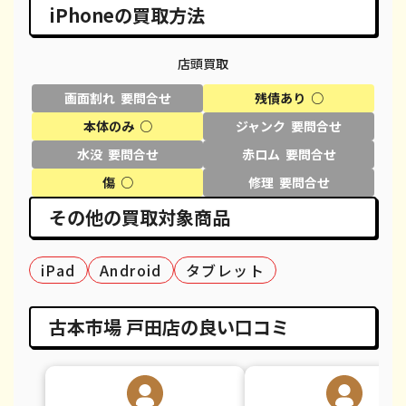
iPhone 11 Pro
都度見積(非公開)
¥30,600
¥
iPhoneの買取方法
iPhone 11 Pro Max
都度見積(非公開)
¥39,600
¥
店頭買取
iPhone XR
都度見積(非公開)
¥18,100
¥
画面割れ 要問合せ
残債あり ○
iPhone XS
都度見積(非公開)
¥20,600
¥
本体のみ ○
ジャンク 要問合せ
水没 要問合せ
赤ロム 要問合せ
iPhone XS Max
都度見積(非公開)
¥26,100
¥
傷 ○
修理 要問合せ
iPhone X
都度見積(非公開)
¥14,100
¥
その他の買取対象商品
iPhone 8 Plus
都度見積(非公開)
¥30,100
¥
iPad
Android
タブレット
iPhone 8
都度見積(非公開)
¥9,100
¥
iPhone 7
都度見積(非公開)
¥7,800
¥
古本市場 戸田店の良い口コミ
iPhone 7 Plus
都度見積(非公開)
¥12,100
¥