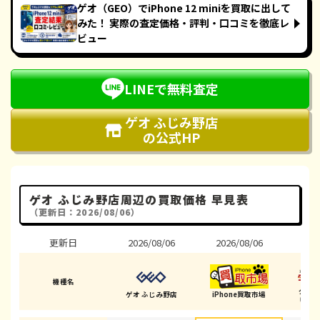
ゲオ（GEO）でiPhone 12 miniを買取に出して
みた！ 実際の査定価格・評判・口コミを徹底レ
ビュー
LINEで無料査定
ゲオ ふじみ野店
の公式HP
ゲオ ふじみ野店周辺の買取価格 早見表
（更新日：2026/08/06）
更新日
2026/08/06
2026/08/06
202
機種名
ダイ
ゲオ ふじみ野店
iPhone買取市場
(ふじみ