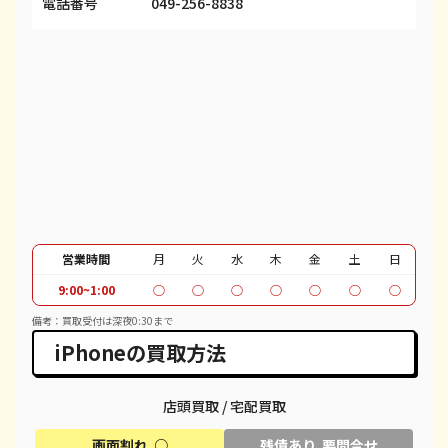
iPhone 13 Pro
¥48,000
¥69,100
¥
電話番号
049-256-8838
iPhone 13 Pro Max
¥55,000
¥80,100
¥
iPhone 12 mini
¥19,000
¥27,100
¥
iPhone 12 Pro
¥31,000
¥39,600
¥
iPhone 12 Pro Max
¥45,000
¥51,100
¥
iPhone 12
¥26,000
¥37,100
¥
iPhone SE 2
¥7,000
¥12,100
¥
営業時間
月
火
水
木
金
土
日
9:00~1:00
○
○
○
○
○
○
○
iPhone 11
¥19,000
¥30,100
¥
備考：買取受付は深夜0:30まで
iPhone 11 Pro
¥20,000
¥95,600
¥
iPhoneの買取方法
iPhone 11 Pro Max
¥22,000
¥39,600
¥
店頭買取 / 宅配買取
iPhone XR
¥13,000
¥18,100
¥
画面割れ ○
残債あり 要問合せ