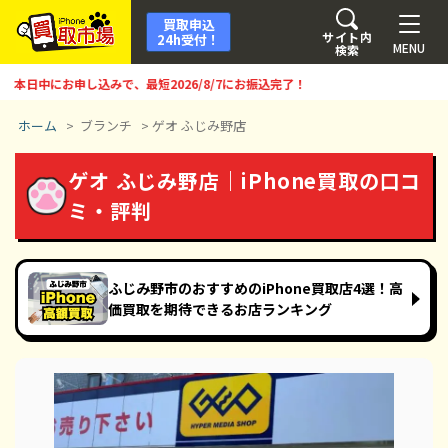
買取申込
サイト内
24h受付！
MENU
検索
日中にお申し込みで、最短
2026/8/7
にお振込完了！
ホーム
>
ブランチ
>
ゲオ ふじみ野店
ゲオ ふじみ野店｜iPhone買取の口コ
ミ・評判
ふじみ野市のおすすめのiPhone買取店4選！高
価買取を期待できるお店ランキング