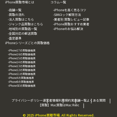
iPhone買取市場とは
コラム一覧
-店舗一覧
-iPhoneを高く売るコツ
-買取の流れ
-SIMロック解除方法
-法人買取はこちら
-業者別 買取レビュー記事
-ジャンク品買取はこちら
-iPhone買取おすすめ業者
-地域別の買取店一覧
-iPhoneのお悩み解決
-全国対応の郵送買取
-査定基準
iPhoneシリーズごとの買取価格
-iPhone17の買取価格表
-iPhone16の買取価格表
-iPhone15の買取価格表
-iPhone14の買取価格表
-iPhone13の買取価格表
-iPhone12の買取価格表
-iPhone11の買取価格表
-iPhoneXの買取価格表
-iPhone8の買取価格表
-iPhoneSEの買取価格表
プライバシーポリシー
運営者情報
利用規約
実店舗一覧
よくある質問
【買取】Mac買取はMac Relic
© 2025 iPhone買取市場. All Rights Reserved.