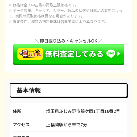
※ 価格は全て中古品の買取上限価格です。
iPhone 15 Plus
¥68,000
¥97,100
¥
※ データ容量、キャリア、カラー、製品の状態や付属品の有無によっ
て、実際の買取価格は異なる場合があります。
※ 査定条件、減額の判定基準は各事業者により異なります。
iPhone 15 Pro
¥95,000
¥120,100
¥1
iPhone 15 Pro Max
¥100,000
¥143,100
¥1
iPhone 14 Plus
¥55,000
¥66,600
¥
iPhone 14
¥45,000
¥66,600
¥
iPhone 14 Pro
¥65,000
¥86,600
¥
iPhone 14 Pro Max
¥85,000
¥98,100
¥
基本情報
iPhone SE 3
¥22,000
¥29,600
¥
住所
埼玉県ふじみ野市鶴ケ岡1丁目16番2号
iPhone 13
¥33,000
¥58,100
¥
アクセス
上福岡駅から車で7分
iPhone 13 mini
¥33,000
¥50,100
¥