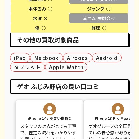
iPhone XS
¥13,000
¥20,600
¥
本体のみ ○
ジャンク ○
iPhone XS Max
¥17,000
¥26,100
¥
水没 ×
赤ロム 要問合せ
傷 ○
修理 ○
iPhone X
¥10,000
¥14,100
¥
その他の買取対象商品
iPhone 8 Plus
¥7,000
¥30,100
¥
iPad
iPhone 8
Macbook
¥6,000
Airpods
Android
¥9,100
¥
タブレット
Apple Watch
iPhone 7
¥3,500
¥7,800
¥
iPhone 7 Plus
¥5,000
¥12,100
¥
ゲオ ふじみ野店の良い口コミ
iPhone 14 / 小さい傷あり
iPhone 13 Pro Max / 中
スタッフの対応がとても丁寧
ゲオグループの全国展開
で、査定の流れをわかりやす
ではの安心感がありまし