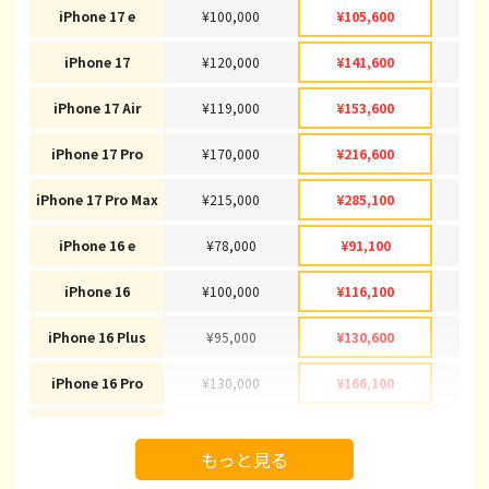
iPhone 17 e
¥100,000
¥105,600
¥1
iPhone 17
¥120,000
¥141,600
¥1
iPhone 17 Air
¥119,000
¥153,600
¥1
iPhone 17 Pro
¥170,000
¥216,600
¥2
iPhone 17 Pro Max
¥215,000
¥285,100
¥2
iPhone 16 e
¥78,000
¥91,100
¥
iPhone 16
¥100,000
¥116,100
¥1
iPhone 16 Plus
¥95,000
¥130,600
¥1
iPhone 16 Pro
¥130,000
¥166,100
¥1
iPhone 16 Pro Max
¥145,000
¥178,100
¥1
もっと見る
iPhone 15
¥72,000
¥92,100
¥