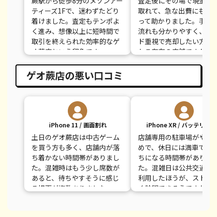
蕨駅から徒歩8分のメゾンアー
査定後にその場で現金を
ティーズ1Fで、迷わずたどり
取れて、急な出費にも間
着けました。査定もテンポよ
って助かりました。手続
く進み、想像以上に短時間で
流れも分かりやすく、ス
取引を終えられた効率的なゲ
ド重視で売却したい方に
オ蕨店という印象です。
れる存在の店舗ですね。
ゲオ蕨店の悪い口コミ
iPhone 11 / 画面割れ
iPhone XR / バッテリー
土日のゲオ蕨店は中古ゲーム
店舗専用の駐車場がやや
を買う方も多く、店舗内が落
めで、休日には満車で入
ち着かない時間帯がありまし
ちになる時間帯がありま
た。混雑時はもう少し席数が
た。混雑日は公共交通機
あると、待ちやすそうに感じ
利用したほうが、ストレ
る場面が複数ありました。
く訪問できそうですね。