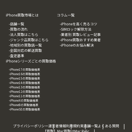
iPhone買取市場とは
コラム一覧
-店舗一覧
-iPhoneを高く売るコツ
-買取の流れ
-SIMロック解除方法
-法人買取はこちら
-業者別 買取レビュー記事
-ジャンク品買取はこちら
-iPhone買取おすすめ業者
-地域別の買取店一覧
-iPhoneのお悩み解決
-全国対応の郵送買取
-査定基準
iPhoneシリーズごとの買取価格
-iPhone17の買取価格表
-iPhone16の買取価格表
-iPhone15の買取価格表
-iPhone14の買取価格表
-iPhone13の買取価格表
-iPhone12の買取価格表
-iPhone11の買取価格表
-iPhoneXの買取価格表
-iPhone8の買取価格表
-iPhoneSEの買取価格表
プライバシーポリシー
運営者情報
利用規約
実店舗一覧
よくある質問
【買取】Mac買取はMac Relic