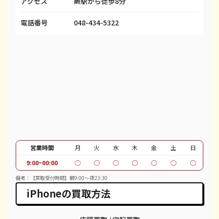
アクセス
蕨駅から徒歩8分
iPhone 13 Pro
¥48,000
¥69,100
¥
電話番号
048-434-5322
iPhone 13 Pro Max
¥55,000
¥80,100
¥
iPhone 12 mini
¥19,000
¥27,600
¥
iPhone 12 Pro
¥31,000
¥40,600
¥
iPhone 12 Pro Max
¥45,000
¥51,100
¥
iPhone 12
¥26,000
¥37,100
¥
iPhone SE 2
¥7,000
¥12,100
¥
営業時間
月
火
水
木
金
土
日
iPhone 11
¥19,000
¥30,100
¥
9:00~00:00
○
○
○
○
○
○
○
iPhone 11 Pro
¥20,000
¥30,600
¥
備考：【買取受付時間】朝9:00〜夜23:30
iPhoneの買取方法
iPhone 11 Pro Max
¥22,000
¥39,600
¥
iPhone XR
¥13,000
¥18,100
¥