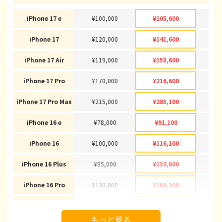
iPhone 17 e
¥100,000
¥105,600
¥1
iPhone 17
¥120,000
¥141,600
¥1
iPhone 17 Air
¥119,000
¥153,600
¥1
iPhone 17 Pro
¥170,000
¥216,600
¥2
iPhone 17 Pro Max
¥215,000
¥285,100
¥2
iPhone 16 e
¥78,000
¥91,100
¥
iPhone 16
¥100,000
¥116,100
¥1
iPhone 16 Plus
¥95,000
¥130,600
¥1
iPhone 16 Pro
¥130,000
¥166,100
¥1
iPhone 16 Pro Max
¥145,000
¥178,100
¥1
もっと見る