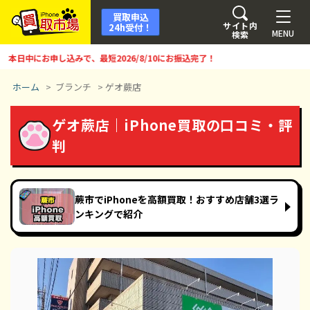
買取申込
サイト内
24h受付！
MENU
検索
日中にお申し込みで、最短
2026/8/10
にお振込完了！
ホーム
>
ブランチ
>
ゲオ蕨店
ゲオ蕨店｜iPhone買取の口コミ・評
判
蕨市でiPhoneを高額買取！おすすめ店舗3選ラ
ンキングで紹介