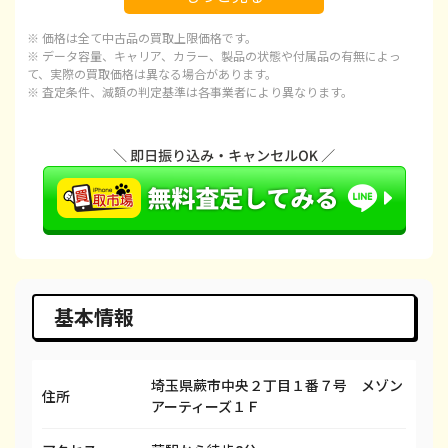
iPhone 15
¥72,000
¥92,100
¥
※ 価格は全て中古品の買取上限価格です。
iPhone 15 Plus
¥68,000
¥97,100
¥
※ データ容量、キャリア、カラー、製品の状態や付属品の有無によっ
て、実際の買取価格は異なる場合があります。
※ 査定条件、減額の判定基準は各事業者により異なります。
iPhone 15 Pro
¥95,000
¥120,100
¥1
iPhone 15 Pro Max
¥100,000
¥143,100
¥1
iPhone 14 Plus
¥55,000
¥66,600
¥
iPhone 14
¥45,000
¥66,600
¥
iPhone 14 Pro
¥65,000
¥86,600
¥
iPhone 14 Pro Max
¥85,000
¥98,100
¥
基本情報
iPhone SE 3
¥22,000
¥29,600
¥
埼玉県蕨市中央２丁目１番７号 メゾン
iPhone 13
¥33,000
¥58,100
¥
住所
アーティーズ１Ｆ
iPhone 13 mini
¥33,000
¥50,100
¥