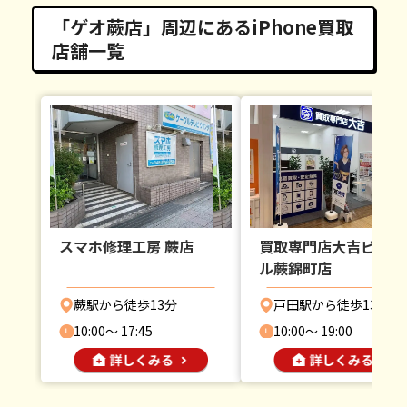
「ゲオ蕨店」周辺にあるiPhone買取
店舗一覧
スマホ修理工房 蕨店
買取専門店大吉ビバモ
ル蕨錦町店
蕨駅から徒歩13分
戸田駅から徒歩13分
10:00〜 17:45
10:00〜 19:00