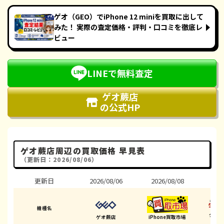
ゲオ（GEO）でiPhone 12 miniを買取に出して
みた！ 実際の査定価格・評判・口コミを徹底レ
ビュー
LINEで無料査定
ゲオ蕨店
の公式HP
ゲオ蕨店周辺の買取価格 早見表
（更新日：2026/08/06）
更新日
2026/08/06
2026/08/08
202
機種名
ダイ
ゲオ蕨店
iPhone買取市場
(蕨