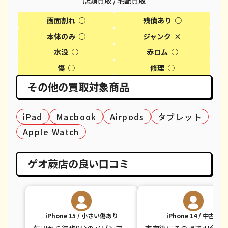
店頭買取 / 宅配買取
iPhone XS
¥13,000
¥20,600
¥
画面割れ ○
残債あり ○
本体のみ ○
ジャンク ×
iPhone XS Max
¥17,000
¥26,100
¥
水没 ○
赤ロム ○
iPhone X
¥10,000
¥14,100
¥
傷 ○
修理 ○
iPhone 8 Plus
¥7,000
¥30,100
¥
その他の買取対象商品
iPhone 8
¥6,000
¥9,100
¥
iPad
Macbook
Airpods
タブレット
iPhone 7
¥3,500
¥7,800
¥
Apple Watch
iPhone 7 Plus
¥5,000
¥12,100
¥
ゲオ蕨店の良い口コミ
iPhone 15 / 小さい傷あり
iPhone 14 / 中古品