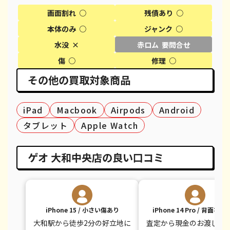
iPhone XR
¥13,000
¥18,100
¥
画面割れ ○
残債あり ○
iPhone XS
¥13,000
¥20,600
¥
本体のみ ○
ジャンク ○
iPhone XS Max
¥17,000
¥26,100
¥
水没 ×
赤ロム 要問合せ
傷 ○
修理 ○
iPhone X
¥10,000
¥14,100
¥
その他の買取対象商品
iPhone 8 Plus
¥7,000
¥30,100
¥
iPad
iPhone 8
Macbook
¥6,000
Airpods
Android
¥9,100
¥
タブレット
Apple Watch
iPhone 7
¥3,500
¥7,800
¥
iPhone 7 Plus
¥5,000
¥12,100
¥
ゲオ 大和中央店の良い口コミ
iPhone 15 / 小さい傷あり
iPhone 14 Pro / 背面ひ
大和駅から徒歩2分の好立地に
査定から現金のお渡しま