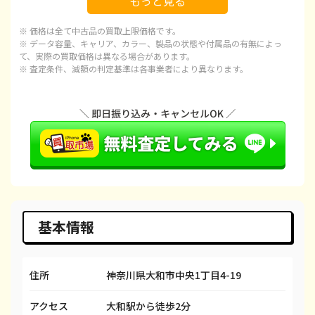
もっと見る
iPhone 15
¥72,000
¥92,100
¥
※ 価格は全て中古品の買取上限価格です。
iPhone 15 Plus
¥68,000
¥97,100
¥
※ データ容量、キャリア、カラー、製品の状態や付属品の有無によっ
て、実際の買取価格は異なる場合があります。
※ 査定条件、減額の判定基準は各事業者により異なります。
iPhone 15 Pro
¥95,000
¥120,100
¥1
iPhone 15 Pro Max
¥100,000
¥143,100
¥1
iPhone 14 Plus
¥55,000
¥66,600
¥
iPhone 14
¥45,000
¥66,600
¥
iPhone 14 Pro
¥65,000
¥86,600
¥
iPhone 14 Pro Max
¥85,000
¥98,100
¥
基本情報
iPhone SE 3
¥22,000
¥29,600
¥
住所
神奈川県大和市中央1丁目4-19
iPhone 13
¥33,000
¥58,100
¥
アクセス
大和駅から徒歩2分
iPhone 13 mini
¥33,000
¥50,100
¥