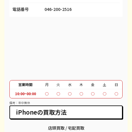
iPhone 13 Pro
¥48,000
¥69,100
¥
電話番号
046-200-2516
iPhone 13 Pro Max
¥55,000
¥80,100
¥
iPhone 12 mini
¥19,000
¥27,600
¥
iPhone 12 Pro
¥31,000
¥40,600
¥
iPhone 12 Pro Max
¥45,000
¥51,100
¥
iPhone 12
¥26,000
¥37,100
¥
iPhone SE 2
¥7,000
¥12,100
¥
営業時間
月
火
水
木
金
土
日
10:00~00:00
○
○
○
○
○
○
○
iPhone 11
¥19,000
¥30,100
¥
備考：年中無休
iPhone 11 Pro
¥20,000
¥30,600
¥
iPhoneの買取方法
iPhone 11 Pro Max
¥22,000
¥39,600
¥
店頭買取 / 宅配買取