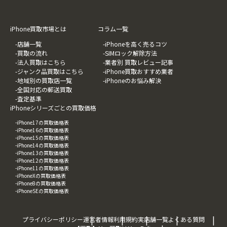
iPhone買取市場とは
コラム一覧
-店舗一覧
-iPhoneを高く売るコツ
-買取の流れ
-SIMロック解除方法
-法人買取はこちら
-業者別 買取レビュー記事
-ジャンク品買取はこちら
-iPhone買取おすすめ業者
-地域別の買取店一覧
-iPhoneのお悩み解決
-全国対応の郵送買取
-査定基準
iPhoneシリーズごとの買取価格
-iPhone17の買取価格表
-iPhone16の買取価格表
-iPhone15の買取価格表
-iPhone14の買取価格表
-iPhone13の買取価格表
-iPhone12の買取価格表
-iPhone11の買取価格表
-iPhoneXの買取価格表
-iPhone8の買取価格表
-iPhoneSEの買取価格表
プライバシーポリシー
運営者情報
利用規約
実店舗一覧
よくある質問