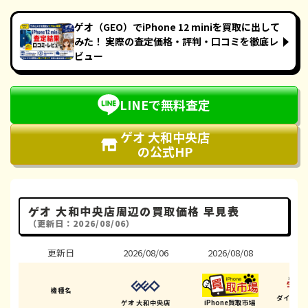
ゲオ（GEO）でiPhone 12 miniを買取に出して
みた！ 実際の査定価格・評判・口コミを徹底レ
ビュー
LINEで無料査定
ゲオ 大和中央店
の公式HP
ゲオ 大和中央店周辺の買取価格 早見表
（更新日：2026/08/06）
更新日
2026/08/06
2026/08/08
202
機種名
ダイワン
ゲオ 大和中央店
iPhone買取市場