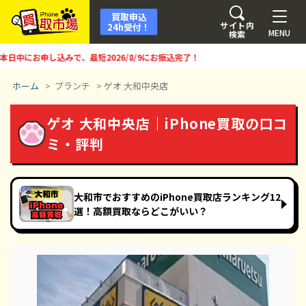
買取申込
サイト内
24h受付！
MENU
検索
にお申し込みで、最短
2026/8/9
にお振込完了！
ホーム
>
ブランチ
>
ゲオ 大和中央店
ゲオ 大和中央店｜iPhone買取の口コ
ミ・評判
大和市でおすすめのiPhone買取店ランキング12
選！高額買取ならどこがいい？