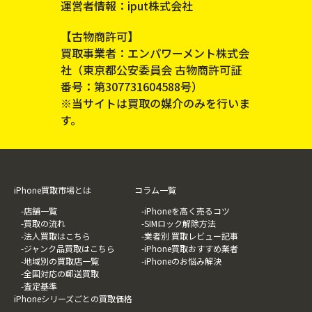
運営者情報：iput株式会社
【古物商許可】
買取事業者：エンパワーメント株式会
社（東京都公安委員会 古物商許可証
番号：第307731604588号）
※当サイトは買取の媒介のみを行いま
す。
iPhone買取市場とは
コラム一覧
-店舗一覧
-iPhoneを高く売るコツ
-買取の流れ
-SIMロック解除方法
-法人買取はこちら
-業者別 買取レビュー記事
-ジャンク品買取はこちら
-iPhone買取おすすめ業者
-地域別の買取店一覧
-iPhoneのお悩み解決
-全国対応の郵送買取
-査定基準
iPhoneシリーズごとの買取価格