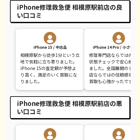
iPhone修理救急便 相模原駅前店の良
iPhone 7 Plus
¥7,000
¥12,100
¥
い口コミ
iPhone 15 / 中古品
iPhone 14 Pro / 小さい
相模原駅から徒歩1分という立
修理専門店ならではの丁
地で気軽に立ち寄りました。
状態チェックで安心感が
iPhone 15の査定額が予想よ
ました。全国展開のチェ
り高く、満足のいく買取にな
店ならではの信頼感も高
りました。
買取も心強かったです。
iPhone修理救急便 相模原駅前店の悪
い口コミ