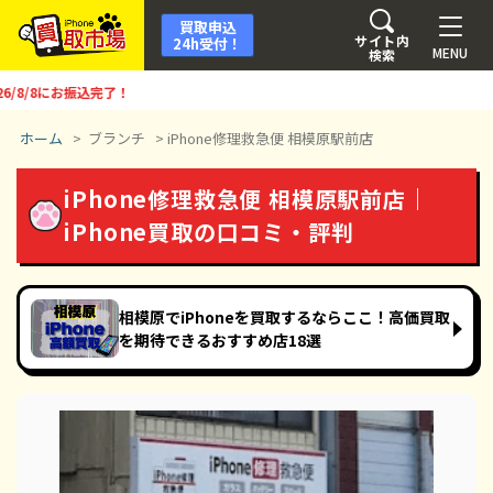
買取申込
サイト内
24h受付！
MENU
検索
にお振込完了！
ホーム
>
ブランチ
>
iPhone修理救急便 相模原駅前店
iPhone修理救急便 相模原駅前店｜
iPhone買取の口コミ・評判
相模原でiPhoneを買取するならここ！高価買取
を期待できるおすすめ店18選