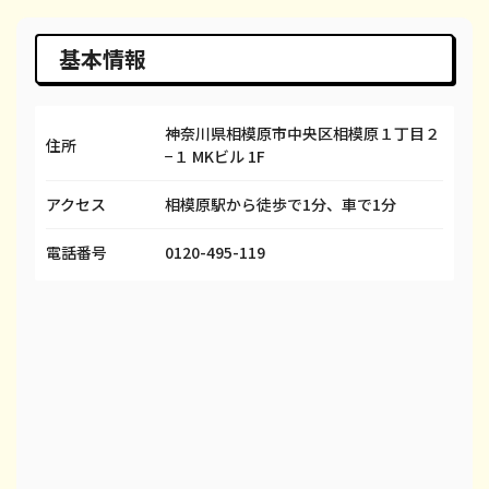
iPhone 14 Pro Max
¥78,000
¥98,100
¥
基本情報
iPhone SE 3
¥27,000
¥29,600
¥
神奈川県相模原市中央区相模原１丁目２
iPhone 13
¥45,000
¥58,100
¥
住所
−１ MKビル 1F
iPhone 13 mini
¥45,000
¥50,100
¥
アクセス
相模原駅から徒歩で1分、車で1分
iPhone 13 Pro
¥65,000
¥69,100
¥
電話番号
0120-495-119
iPhone 13 Pro Max
¥65,000
¥80,100
¥
iPhone 12 mini
¥25,000
¥27,100
¥
iPhone 12 Pro
¥35,000
¥40,100
¥
iPhone 12 Pro Max
¥48,000
¥51,100
¥
iPhone 12
¥25,000
¥37,100
¥