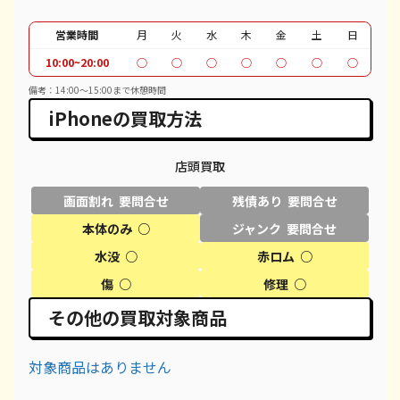
iPhone SE 2
¥10,000
¥12,100
¥
営業時間
月
火
水
木
金
土
日
iPhone 11
¥25,000
¥30,100
¥
10:00~20:00
○
○
○
○
○
○
○
iPhone 11 Pro
¥28,000
¥30,600
¥
備考：14:00〜15:00まで休憩時間
iPhoneの買取方法
iPhone 11 Pro Max
¥33,000
¥39,600
¥
iPhone XR
¥18,000
¥18,100
¥
店頭買取
iPhone XS
¥20,000
¥20,600
¥
画面割れ 要問合せ
残債あり 要問合せ
本体のみ ○
ジャンク 要問合せ
iPhone XS Max
¥25,000
¥26,100
¥
水没 ○
赤ロム ○
iPhone X
¥13,000
¥14,100
¥
傷 ○
修理 ○
iPhone 8 Plus
¥12,000
¥30,100
¥
その他の買取対象商品
iPhone 8
¥7,000
¥9,100
¥
対象商品はありません
iPhone 7
¥3,000
¥7,800
¥