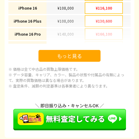
iPhone 16
¥108,000
¥116,100
¥1
iPhone 16 Plus
¥108,000
¥130,600
¥1
iPhone 16 Pro
¥148,000
¥166,100
¥1
iPhone 16 Pro Max
¥160,000
¥178,100
¥1
もっと見る
iPhone 15
¥78,000
¥92,100
¥
※ 価格は全て中古品の買取上限価格です。
iPhone 15 Plus
¥78,000
¥97,100
¥
※ データ容量、キャリア、カラー、製品の状態や付属品の有無によっ
て、実際の買取価格は異なる場合があります。
※ 査定条件、減額の判定基準は各事業者により異なります。
iPhone 15 Pro
¥98,000
¥120,100
¥1
iPhone 15 Pro Max
¥98,000
¥143,100
¥1
iPhone 14 Plus
¥65,000
¥66,600
¥
iPhone 14
¥48,000
¥66,600
¥
iPhone 14 Pro
¥78,000
¥86,600
¥