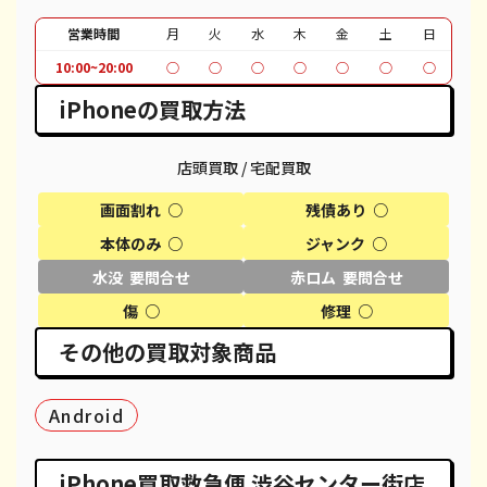
iPhone SE 2
¥10,000
¥12,100
¥
営業時間
月
火
水
木
金
土
日
iPhone 11
¥25,000
¥30,100
¥
10:00~20:00
○
○
○
○
○
○
○
iPhone 11 Pro
¥28,000
¥30,600
¥
iPhoneの買取方法
iPhone 11 Pro Max
¥33,000
¥39,600
¥
店頭買取 / 宅配買取
iPhone XR
¥18,000
¥18,100
¥
画面割れ ○
残債あり ○
iPhone XS
¥20,000
¥20,600
¥
本体のみ ○
ジャンク ○
水没 要問合せ
赤ロム 要問合せ
iPhone XS Max
¥25,000
¥26,100
¥
傷 ○
修理 ○
iPhone X
¥13,000
¥14,100
¥
その他の買取対象商品
iPhone 8 Plus
¥12,000
¥30,100
¥
Android
iPhone 8
¥7,000
¥9,100
¥
iPhone 7
¥3,000
¥7,800
¥
iPhone買取救急便 渋谷センター街店