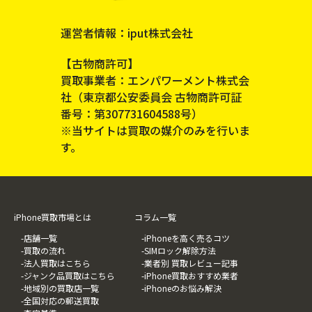
運営者情報：iput株式会社
【古物商許可】
買取事業者：エンパワーメント株式会
社（東京都公安委員会 古物商許可証
番号：第307731604588号）
※当サイトは買取の媒介のみを行いま
す。
iPhone買取市場とは
コラム一覧
-店舗一覧
-iPhoneを高く売るコツ
-買取の流れ
-SIMロック解除方法
-法人買取はこちら
-業者別 買取レビュー記事
-ジャンク品買取はこちら
-iPhone買取おすすめ業者
-地域別の買取店一覧
-iPhoneのお悩み解決
-全国対応の郵送買取