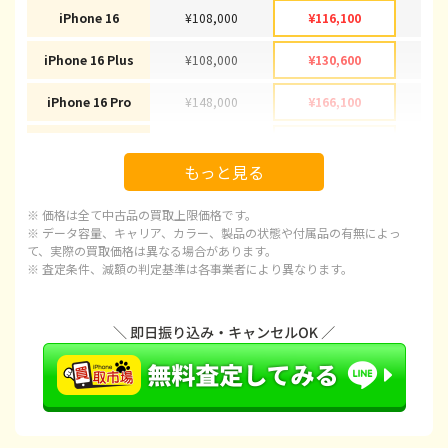
iPhone 16
¥108,000
¥116,100
¥1
iPhone 16 Plus
¥108,000
¥130,600
¥1
iPhone 16 Pro
¥148,000
¥166,100
¥1
iPhone 16 Pro Max
¥160,000
¥178,100
¥1
もっと見る
iPhone 15
¥78,000
¥92,100
¥
※ 価格は全て中古品の買取上限価格です。
iPhone 15 Plus
¥78,000
¥97,100
¥
※ データ容量、キャリア、カラー、製品の状態や付属品の有無によっ
て、実際の買取価格は異なる場合があります。
※ 査定条件、減額の判定基準は各事業者により異なります。
iPhone 15 Pro
¥98,000
¥120,100
¥1
iPhone 15 Pro Max
¥98,000
¥143,100
¥1
iPhone 14 Plus
¥65,000
¥66,600
¥
iPhone 14
¥48,000
¥66,600
¥
iPhone 14 Pro
¥78,000
¥86,600
¥