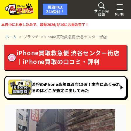
買取申込
サイト内
24h受付！
MENU
検索
中にお申し込みで、最短
2026/8/10
にお振込完了！
ホーム
>
ブランチ
>
iPhone買取救急便 渋谷センター街店
iPhone買取救急便 渋谷センター街店
｜iPhone買取の口コミ・評判
渋谷のiPhone高額買取店18選！本当に高く売れ
るのはどこか査定に出してみた