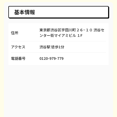
iPhone 14 Pro Max
¥78,000
¥98,100
¥
基本情報
iPhone SE 3
¥27,000
¥29,600
¥
東京都渋谷区宇田川町２６−１０ 渋谷セ
iPhone 13
¥45,000
¥58,100
¥
住所
ンター街マイアミビル １F
iPhone 13 mini
¥45,000
¥50,100
¥
アクセス
渋谷駅 徒歩1分
iPhone 13 Pro
¥65,000
¥69,100
¥
電話番号
0120-979-779
iPhone 13 Pro Max
¥65,000
¥80,100
¥
iPhone 12 mini
¥25,000
¥27,600
¥
iPhone 12 Pro
¥35,000
¥40,600
¥
iPhone 12 Pro Max
¥48,000
¥51,100
¥
iPhone 12
¥25,000
¥37,100
¥