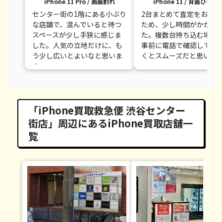
iPhone 11 Pro / 画面割れ
iPhone 11 / 背面ひびあ
センター街の1階にある小ぶり
2台まとめて査定をお願い
な店舗で、混んでいると待つ
ため、少し時間がかかり
スペースが少し手狭に感じま
た。複数台持ち込む場合
した。人気の立地だけに、も
事前に電話で確認してか
う少し広いとよいなと思いま
くとスムーズだと思いま
す。
「iPhone買取救急便 渋谷センター
街店」周辺にあるiPhone買取店舗一
覧