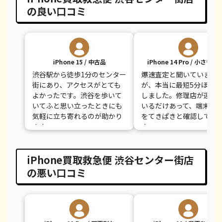
の良い口コミ
iPhone 7 Plus
¥7,000
¥12,100
¥
iPhone 15 / 中古品
iPhone 14 Pro / 小さい
渋谷駅から徒歩1分のセンター
爆速査定と聞いていまし
街にあり、アクセスがとても
が、本当に最短5分ほどで
よかったです。渋谷を歩いて
しました。修理店が運営
いてふと思い立ったときにも
いるだけあって、端末の
気軽に立ち寄れるのが助かり
をてきぱきと確認してく
ます。
す。
iPhone買取救急便 渋谷センター街店
の悪い口コミ