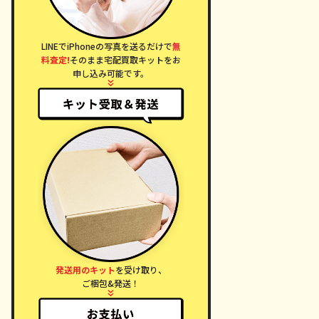
LINEでiPhoneの写真を送るだけで
無
料査定!
そのまま宅配買取キットをお
申し込み可能です。
発送用のキット
を受け取り、
ご梱包&発送！