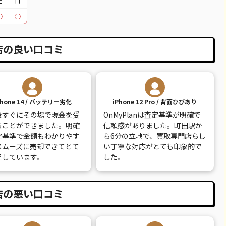
土
日
39,600
¥30,000
¥28,000
¥31,000
○
○
18,100
¥14,000
¥15,000
¥16,000
町田店の良い口コミ
20,600
¥15,000
¥16,000
¥18,000
26,100
¥19,000
¥19,000
¥21,000
14,100
¥10,000
¥9,000
¥12,000
Phone 14 / バッテリー劣化
iPhone 12 Pro / 背面ひびあり
30,100
¥13,000
¥14,000
¥13,000
後すぐにその場で現金を受
OnMyPlanは査定基準が明確で
ることができました。明確
信頼感がありました。町田駅か
9,100
¥8,000
¥8,500
¥8,500
定基準で金額もわかりやす
ら6分の立地で、買取専門店らし
スムーズに売却できてとて
い丁寧な対応がとても印象的で
7,800
¥7,000
¥6,000
¥7,500
足しています。
した。
12,100
¥12,000
¥5,000
¥12,000
町田店の悪い口コミ