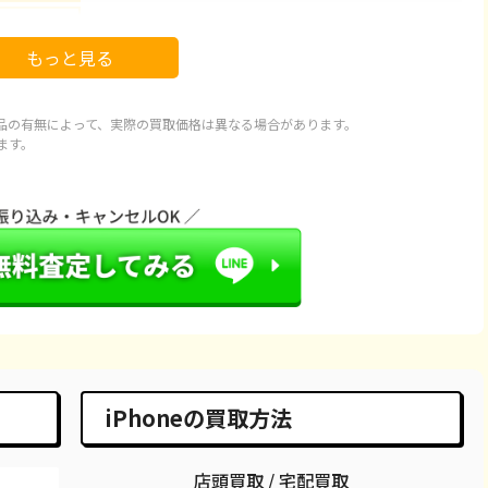
78,100
¥178,000
¥151,000
¥175,000
もっと見る
92,100
¥92,000
¥77,000
¥85,000
97,100
¥89,000
¥79,000
¥88,000
品の有無によって、実際の買取価格は異なる場合があります。
ます。
20,100
¥115,000
¥94,000
¥114,000
43,100
¥127,000
¥113,000
¥130,000
66,600
¥66,000
¥61,000
¥65,000
66,600
¥65,000
¥57,000
¥62,000
86,600
¥82,000
¥74,000
¥84,000
98,100
¥95,000
¥93,000
¥95,000
iPhoneの買取方法
29,600
¥29,000
¥23,000
¥29,000
店頭買取 / 宅配買取
58,100
¥58,000
¥44,000
¥47,000