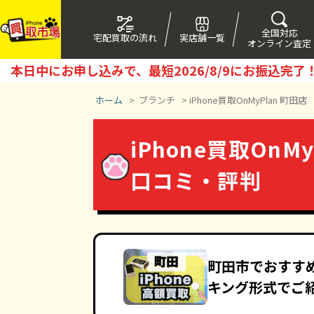
全国対応
宅配買取の流れ
実店舗一覧
オンライン査定
本日中にお申し込みで、最短
2026/8/9
にお振込完了
ホーム
>
ブランチ
>
iPhone買取OnMyPlan 町田店
iPhone買取OnM
口コミ・評判
町田市でおすすめ
キング形式でご