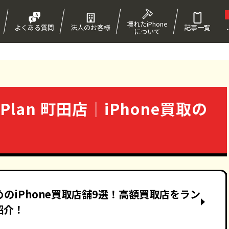
壊れたiPhone
よくある質問
法人のお客様
記事一覧
について
！
yPlan 町田店｜iPhone買取の
のiPhone買取店舗9選！高額買取店をラン
紹介！