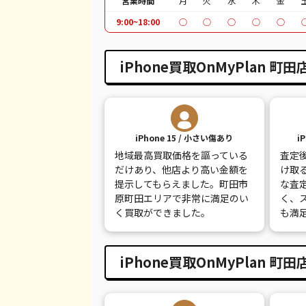
営業時間
月
火
水
木
金
iPhone 11 Pro Max
¥25,000
¥
9:00~18:00
○
○
○
○
○
iPhone XR
¥9,000
¥
iPhone買取OnMyPlan 
iPhone XS
¥13,000
¥
iPhone XS Max
¥16,000
¥
iPhone X
¥7,000
¥
iPhone 15 / 小さい傷あり
i
iPhone 8 Plus
¥12,000
¥
地域最高買取価格を謳っている
査定
だけあり、他店より高い金額を
け取
iPhone 8
¥8,000
¥
提示してもらえました。町田市
な査
原町田エリアで非常に満足のい
く、
iPhone 7
¥100
¥
く買取ができました。
も満
iPhone 7 Plus
¥100
¥
iPhone買取OnMyPlan 