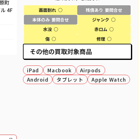
市原町
ル 4F
画面割れ ○
残債あり 要問合せ
50,100
¥50,000
¥44,000
¥44,000
本体のみ 要問合せ
ジャンク ○
69,100
¥61,000
¥57,000
¥60,000
水没 ○
赤ロム ○
80,100
¥69,000
¥68,000
¥70,000
傷 ○
修理 ○
その他の買取対象商品
27,600
¥25,000
¥18,000
¥27,000
40,600
¥37,000
¥37,000
¥40,000
iPad
Macbook
Airpods
51,100
¥48,000
¥46,000
¥49,000
Android
タブレット
Apple Watch
37,100
¥34,000
¥29,500
¥30,000
12,100
¥12,000
¥11,000
¥11,000
30,100
¥24,000
¥23,000
¥24,000
30,600
¥26,000
¥27,000
¥28,000