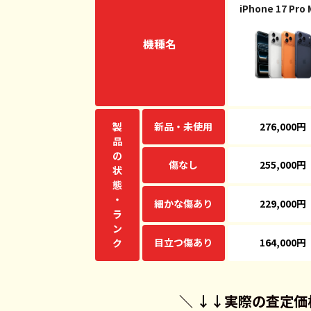
iPhone 17 Pro
機種名
製
新品・未使用
276,000円
品
の
傷なし
255,000円
状
態
・
細かな傷あり
229,000円
ラ
ン
目立つ傷あり
164,000円
ク
＼ ↓↓
実際の査定価