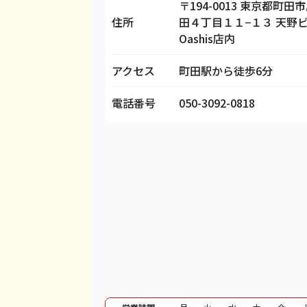
〒194-0013 東京都町田
住所
田４丁目１１−１３ 天野ビ
iPhone 13 mini
¥43,000
¥
Oashis店内
iPhone 13 Pro
¥54,000
¥
アクセス
町田駅から徒歩6分
iPhone 13 Pro Max
¥63,000
¥
電話番号
050-3092-0818
iPhone 12 mini
¥22,000
¥
iPhone 12 Pro
¥31,000
¥
iPhone 12 Pro Max
¥37,000
¥
iPhone 12
¥23,000
¥
iPhone SE 2
¥9,000
¥
iPhone 11
¥20,000
¥
iPhone 11 Pro
¥23,000
¥