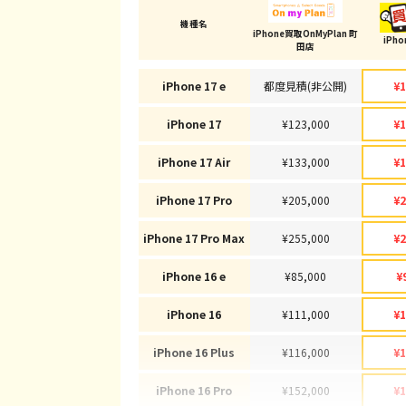
機種名
iPhone買取OnMyPlan 町
iPh
田店
iPhone 17 e
都度見積(非公開)
¥1
iPhone 17
¥123,000
¥1
iPhone 17 Air
¥133,000
¥1
iPhone 17 Pro
¥205,000
¥2
iPhone 17 Pro Max
¥255,000
¥2
iPhone 16 e
¥85,000
¥
iPhone 16
¥111,000
¥1
iPhone 16 Plus
¥116,000
¥1
iPhone 16 Pro
¥152,000
¥1