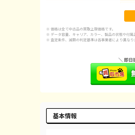
iPhone 16 Pro Max
¥166,000
¥1
iPhone 15
¥84,000
¥
※ 価格は全て中古品の買取上限価格です。
iPhone 15 Plus
¥86,000
¥
※ データ容量、キャリア、カラー、製品の状態や付属
※ 査定条件、減額の判定基準は各事業者により異なり
iPhone 15 Pro
¥112,000
¥1
iPhone 15 Pro Max
¥122,000
¥1
iPhone 14 Plus
¥65,000
¥
iPhone 14
¥60,000
¥
iPhone 14 Pro
¥81,000
¥
iPhone 14 Pro Max
¥91,000
¥
基本情報
iPhone SE 3
¥28,000
¥
iPhone 13
¥42,000
¥