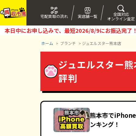
全国対応
宅配買取の流れ
実店舗一覧
オンライン査定
本日中にお申し込みで、最短
2026/8/9
にお振込完了
ホーム
>
ブランチ
>
ジュエルスター熊本店
ジュエルスター熊本
評判
熊本市でiPho
ンキング！