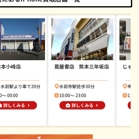
熊本小峰店
蔦屋書店 熊本三年坂店
じゃん
新水前駅より車で20分
水前寺駅徒歩30分
辛島
0〜 00:00
10:00〜 23:00
11:00