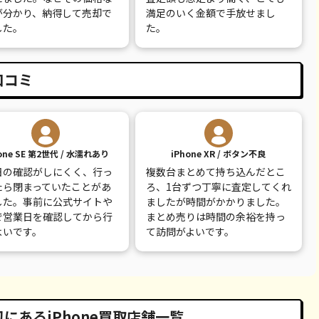
9,100
¥8,000
¥8,500
¥8,500
が分かり、納得して売却で
満足のいく金額で手放せまし
した。
た。
7,800
¥7,000
¥6,000
¥7,500
12,100
¥12,000
¥5,000
¥12,000
口コミ
one SE 第2世代 / 水濡れあり
iPhone XR / ボタン不良
日の確認がしにくく、行っ
複数台まとめて持ち込んだとこ
たら閉まっていたことがあ
ろ、1台ずつ丁寧に査定してくれ
した。事前に公式サイトや
ましたが時間がかかりました。
で営業日を確認してから行
まとめ売りは時間の余裕を持っ
よいです。
て訪問がよいです。
にあるiPhone買取店舗一覧