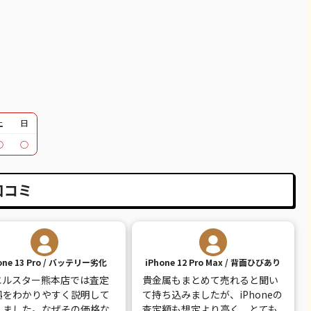
51,100
¥48,000
¥46,000
¥49,000
37,100
¥34,000
¥29,500
¥30,000
12,100
¥12,000
¥11,000
¥11,000
30,100
¥24,000
¥23,000
¥24,000
30,600
¥26,000
¥27,000
¥28,000
土
日
○
○
39,600
¥30,000
¥28,000
¥31,000
18,100
¥14,000
¥15,000
¥16,000
口コミ
20,600
¥15,000
¥16,000
¥18,000
26,100
¥19,000
¥19,000
¥21,000
one 13 Pro / バッテリー劣化
iPhone 12 Pro Max / 背面ひびあり
14,100
¥10,000
¥9,000
¥12,000
エルスター熊本店では査定
貴金属もまとめて売れると聞い
30,100
¥13,000
¥14,000
¥13,000
拠をわかりやすく説明して
て持ち込みましたが、iPhoneの
えました。なぜその価格な
査定額も想定より高く、とても