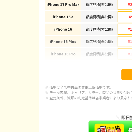
iPhone 17 Pro Max
都度見積(非公開)
¥2
iPhone 16 e
都度見積(非公開)
¥
iPhone 16
都度見積(非公開)
¥1
iPhone 16 Plus
都度見積(非公開)
¥1
iPhone 16 Pro
都度見積(非公開)
¥1
iPhone 16 Pro Max
都度見積(非公開)
¥1
iPhone 15
都度見積(非公開)
¥
※ 価格は全て中古品の買取上限価格です。
iPhone 15 Plus
都度見積(非公開)
¥
※ データ容量、キャリア、カラー、製品の状態や付属
※ 査定条件、減額の判定基準は各事業者により異なり
iPhone 15 Pro
都度見積(非公開)
¥1
iPhone 15 Pro Max
都度見積(非公開)
¥1
iPhone 14 Plus
都度見積(非公開)
¥