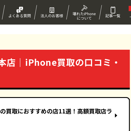
壊れたiPhone
よくある質問
法人のお客様
記事一覧
について
！
店｜iPhone買取の口コミ・
neの買取におすすめの店11選！高額買取店ラ