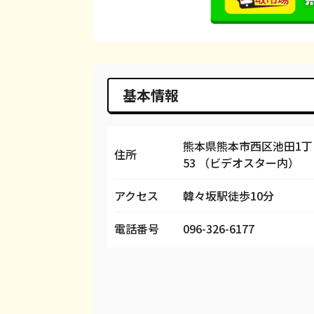
iPhone 14
都度見積(非公開)
¥
iPhone 14 Pro
都度見積(非公開)
¥
iPhone 14 Pro Max
都度見積(非公開)
¥
基本情報
iPhone SE 3
都度見積(非公開)
¥
iPhone 13
都度見積(非公開)
¥
熊本県熊本市西区池田1丁目
住所
53 （ビデオスター内）
iPhone 13 mini
都度見積(非公開)
¥
アクセス
韓々坂駅徒歩10分
iPhone 13 Pro
都度見積(非公開)
¥
電話番号
096-326-6177
iPhone 13 Pro Max
都度見積(非公開)
¥
iPhone 12 mini
都度見積(非公開)
¥
iPhone 12 Pro
都度見積(非公開)
¥