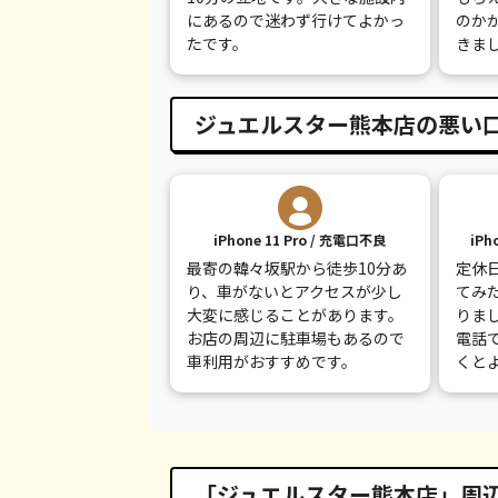
iPhone 8
都度見積(非公開)
¥
にあるので迷わず行けてよかっ
のか
たです。
きま
iPhone 7
都度見積(非公開)
¥
iPhone 7 Plus
都度見積(非公開)
¥
ジュエルスター熊本店の悪い
iPhone 11 Pro / 充電口不良
iPh
最寄の韓々坂駅から徒歩10分あ
定休
り、車がないとアクセスが少し
てみ
大変に感じることがあります。
りま
お店の周辺に駐車場もあるので
電話
車利用がおすすめです。
くと
「ジュエルスター熊本店」周辺