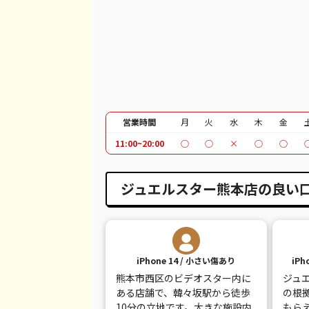
iPhone 12 Pro Max
都度見積(非公開)
¥
iPhone 12
都度見積(非公開)
¥
iPhone SE 2
都度見積(非公開)
¥
iPhone 11
都度見積(非公開)
¥
iPhone 11 Pro
都度見積(非公開)
¥
営業時間
月
火
水
木
金
11:00~20:00
○
○
×
○
○
iPhone 11 Pro Max
都度見積(非公開)
¥
iPhone XR
都度見積(非公開)
¥
ジュエルスター熊本店の良い
iPhone XS
都度見積(非公開)
¥
iPhone XS Max
都度見積(非公開)
¥
iPhone 14 / 小さい傷あり
iPh
iPhone X
都度見積(非公開)
¥
熊本市西区のビデオスター内に
ジュ
iPhone 8 Plus
都度見積(非公開)
¥
ある店舗で、韓々坂駅から徒歩
の根
10分の立地です。大きな施設内
もら