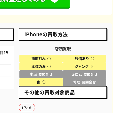
66,600
¥65,000
¥57,000
¥62,000
86,600
¥82,000
¥74,000
¥84,000
98,100
¥95,000
¥93,000
¥95,000
iPhoneの買取方法
29,600
¥29,000
¥23,000
¥29,000
店頭買取
58,100
¥58,000
¥44,000
¥47,000
15-
画面割れ ○
残債あり ○
50,100
¥50,000
¥44,000
¥44,000
本体のみ ○
ジャンク ×
69,100
¥61,000
¥57,000
¥60,000
水没 要問合せ
赤ロム 要問合せ
80,100
¥69,000
¥68,000
¥70,000
傷 ○
修理 要問合せ
その他の買取対象商品
27,100
¥25,000
¥18,000
¥27,000
40,600
¥37,000
¥37,000
¥40,000
iPad