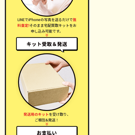
LINEでiPhoneの写真を送るだけで
無
料査定!
そのまま宅配買取キットをお
申し込み可能です。
発送用のキット
を受け取り、
ご梱包&発送！