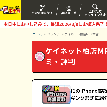
全国対応
宅配買取の流れ
実店舗一覧
オンライン査定
本日中にお申し込みで、最短
2026/8/9
にお振込完了
ホーム
>
ブランチ
>
ケイネット柏店MPS本店
ケイネット柏店MP
ミ・評判
柏のiPhone
キング形式に紹