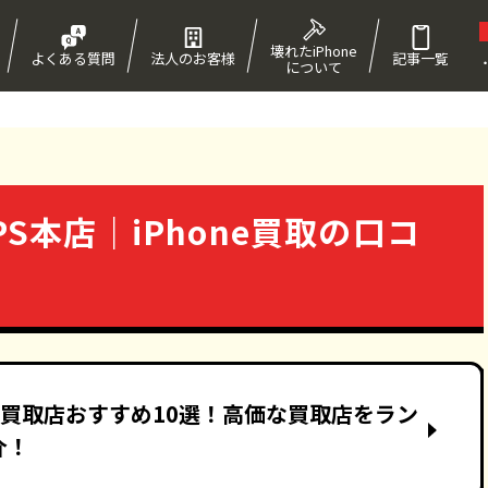
壊れたiPhone
よくある質問
法人のお客様
記事一覧
について
！
S本店｜iPhone買取の口コ
高額買取店おすすめ10選！高価な買取店をラン
介！