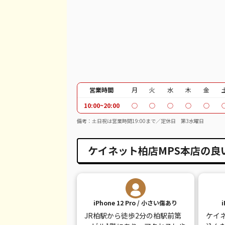
iPhone 12 Pro Max
都度見積(非公開)
¥
iPhone 12
都度見積(非公開)
¥
iPhone SE 2
都度見積(非公開)
¥
iPhone 11
都度見積(非公開)
¥
iPhone 11 Pro
都度見積(非公開)
¥
営業時間
月
火
水
木
金
10:00~20:00
○
○
○
○
○
iPhone 11 Pro Max
都度見積(非公開)
¥
備考：土日祝は営業時間19:00まで／定休日 第3水曜日
iPhone XR
都度見積(非公開)
¥
ケイネット柏店MPS本店の良
iPhone XS
都度見積(非公開)
¥
iPhone XS Max
都度見積(非公開)
¥
iPhone X
都度見積(非公開)
¥
iPhone 12 Pro / 小さい傷あり
iPhone 8 Plus
都度見積(非公開)
¥
JR柏駅から徒歩2分の柏駅前第
ケイ