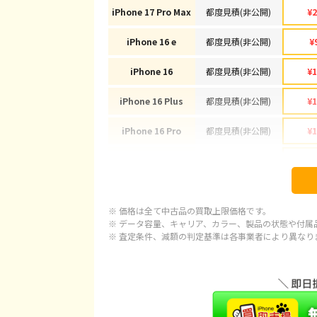
iPhone 17 Pro Max
都度見積(非公開)
¥2
iPhone 16 e
都度見積(非公開)
¥
iPhone 16
都度見積(非公開)
¥1
iPhone 16 Plus
都度見積(非公開)
¥1
iPhone 16 Pro
都度見積(非公開)
¥1
iPhone 16 Pro Max
都度見積(非公開)
¥1
iPhone 15
都度見積(非公開)
¥
※ 価格は全て中古品の買取上限価格です。
iPhone 15 Plus
都度見積(非公開)
¥
※ データ容量、キャリア、カラー、製品の状態や付属
※ 査定条件、減額の判定基準は各事業者により異なり
iPhone 15 Pro
都度見積(非公開)
¥1
iPhone 15 Pro Max
都度見積(非公開)
¥1
iPhone 14 Plus
都度見積(非公開)
¥