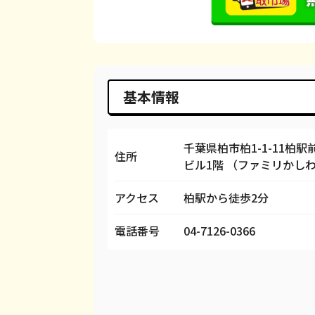
iPhone 14
都度見積(非公開)
¥
iPhone 14 Pro
都度見積(非公開)
¥
iPhone 14 Pro Max
都度見積(非公開)
¥
基本情報
iPhone SE 3
都度見積(非公開)
¥
iPhone 13
都度見積(非公開)
¥
千葉県柏市柏1-1-11柏駅
住所
ビル1階 （ファミリかし
iPhone 13 mini
都度見積(非公開)
¥
アクセス
柏駅から徒歩2分
iPhone 13 Pro
都度見積(非公開)
¥
電話番号
04-7126-0366
iPhone 13 Pro Max
都度見積(非公開)
¥
iPhone 12 mini
都度見積(非公開)
¥
iPhone 12 Pro
都度見積(非公開)
¥