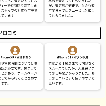
だところ、査定がとてもス
本店で査定してもらいました
9,100
¥8,000
¥8,500
¥5,000
ディーで短時間で完了しま
が、査定額が適正で、入金も翌
。スタッフの対応も丁寧で
営業日までにスムーズに対応し
7,800
¥7,000
¥7,500
¥2,000
しています。
てもらえました。
12,100
¥12,000
¥12,000
¥2,000
い口コミ
iPhone XR / 水濡れあり
iPhone 11 / ボタン不良
日や営業時間については事
査定から手続きまでは問題なく
確認が必要です。閉まって
スムーズでしたが、入金完了ま
ことがあり、ホームページ
で少し時間がかかりました。も
認してから行くことをおす
う少し早いとより使いやすいと
します。
思います。