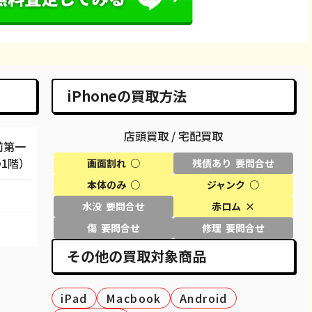
66,600
¥65,000
¥62,000
¥58,000
86,600
¥82,000
¥84,000
¥78,000
98,100
¥95,000
¥95,000
¥93,000
iPhoneの買取方法
29,600
¥29,000
¥29,000
¥25,000
店頭買取 / 宅配買取
58,100
¥58,000
¥47,000
¥40,000
前第一
わ1階）
画面割れ ○
残債あり 要問合せ
50,100
¥50,000
¥44,000
¥40,000
本体のみ ○
ジャンク ○
69,100
¥61,000
¥60,000
¥55,000
水没 要問合せ
赤ロム ×
80,100
¥69,000
¥70,000
¥63,000
傷 要問合せ
修理 要問合せ
その他の買取対象商品
27,100
¥25,000
¥27,000
¥23,000
40,600
¥37,000
¥40,000
¥33,000
iPad
Macbook
Android