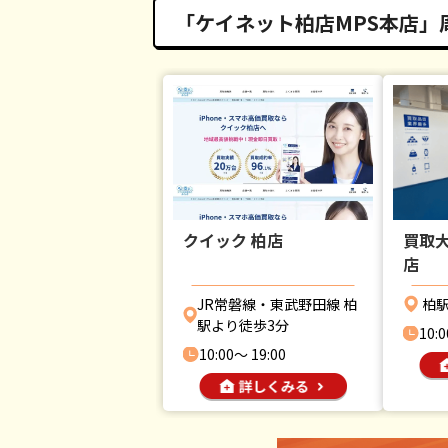
「ケイネット柏店MPS本店」周
クイック 柏店
買取大
店
JR常磐線・東武野田線 柏
柏駅
駅より徒歩3分
10:0
10:00〜 19:00