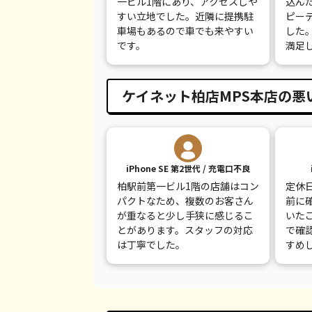
一ビル1階にあり、アクセスしや
込ん
iPhone 8
都度見積(非公開)
¥
すい立地でした。近隣に提携駐
ピー
車場もあるので車でも来やすい
した
iPhone 7
都度見積(非公開)
¥
です。
満足
iPhone 7 Plus
都度見積(非公開)
¥
ケイネット柏店MPS本店の悪
iPhone SE 第2世代 / 充電口不良
柏駅前第一ビル1階の店舗はコン
定休
パクトなため、複数のお客さん
前に
が重なると少し手狭に感じるこ
いた
とがあります。スタッフの対応
で確
は丁寧でした。
すめ