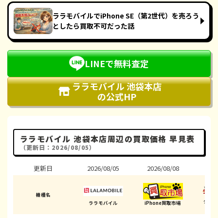
ララモバイルでiPhone SE（第2世代）を売ろう
としたら買取不可だった話
LINEで無料査定
ララモバイル 池袋本店
の公式HP
ララモバイル 池袋本店周辺の買取価格 早見表
（更新日：2026/08/05）
更新日
2026/08/05
2026/08/08
202
機種名
ダイ
ララモバイル
iPhone買取市場
(豊島