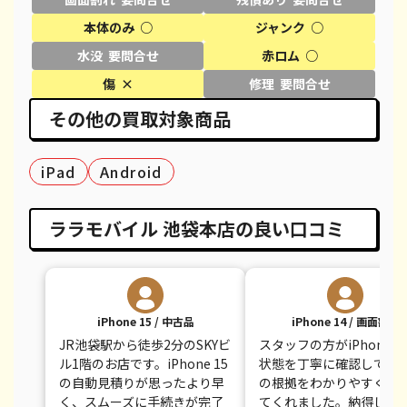
iPhone XS
都度見積(非公開)
¥20,600
¥
本体のみ ○
ジャンク ○
水没 要問合せ
赤ロム ○
iPhone XS Max
都度見積(非公開)
¥26,100
¥
傷 ×
修理 要問合せ
iPhone X
都度見積(非公開)
¥14,100
¥
その他の買取対象商品
iPhone 8 Plus
都度見積(非公開)
¥30,100
¥
iPad
Android
iPhone 8
都度見積(非公開)
¥9,100
¥
iPhone 7
都度見積(非公開)
¥7,800
¥
ララモバイル 池袋本店の良い口コミ
iPhone 7 Plus
都度見積(非公開)
¥12,100
¥
iPhone 15 / 中古品
iPhone 14 / 画面割れ
JR池袋駅から徒歩2分のSKYビ
スタッフの方がiPhone 1
ル1階のお店です。iPhone 15
状態を丁寧に確認して、
の自動見積りが思ったより早
の根拠をわかりやすく説
く、スムーズに手続きが完了
てくれました。納得して