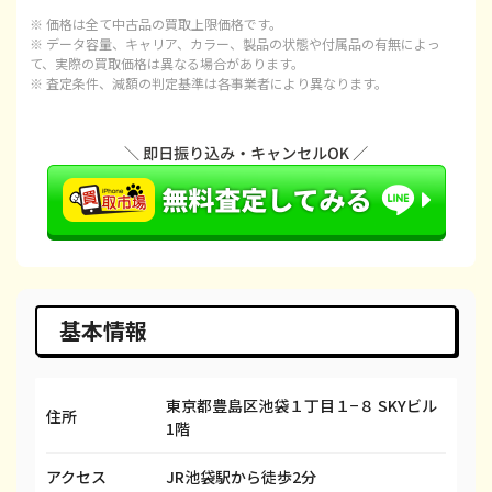
※ 価格は全て中古品の買取上限価格です。
iPhone 15 Plus
¥75,000
¥97,100
¥
※ データ容量、キャリア、カラー、製品の状態や付属品の有無によっ
て、実際の買取価格は異なる場合があります。
※ 査定条件、減額の判定基準は各事業者により異なります。
iPhone 15 Pro
¥105,000
¥120,100
¥1
iPhone 15 Pro Max
¥120,000
¥143,100
¥1
iPhone 14 Plus
¥60,000
¥66,600
¥
iPhone 14
¥55,000
¥66,600
¥
iPhone 14 Pro
¥85,000
¥86,600
¥
iPhone 14 Pro Max
¥95,000
¥98,100
¥
基本情報
iPhone SE 3
¥15,000
¥29,600
¥
東京都豊島区池袋１丁目１−８ SKYビル
iPhone 13
¥45,000
¥58,100
¥
住所
1階
iPhone 13 mini
¥34,000
¥50,100
¥
アクセス
JR池袋駅から徒歩2分