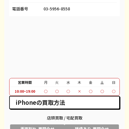
iPhone 13 Pro
¥63,000
¥69,100
¥
電話番号
03-5956-8558
iPhone 13 Pro Max
¥73,000
¥80,100
¥
iPhone 12 mini
都度見積(非公開)
¥27,600
¥
iPhone 12 Pro
都度見積(非公開)
¥40,600
¥
iPhone 12 Pro Max
都度見積(非公開)
¥51,100
¥
iPhone 12
都度見積(非公開)
¥37,100
¥
iPhone SE 2
都度見積(非公開)
¥12,100
¥
営業時間
月
火
水
木
金
土
日
iPhone 11
都度見積(非公開)
¥30,100
¥
10:00~19:00
○
○
○
×
○
○
○
iPhone 11 Pro
都度見積(非公開)
¥30,600
¥
iPhoneの買取方法
iPhone 11 Pro Max
都度見積(非公開)
¥39,600
¥
店頭買取 / 宅配買取
iPhone XR
都度見積(非公開)
¥18,100
¥
画面割れ 要問合せ
残債あり 要問合せ