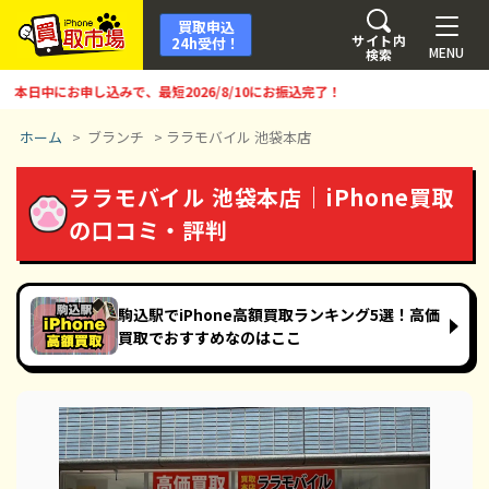
買取申込
サイト内
24h受付！
MENU
検索
中にお申し込みで、最短
2026/8/10
にお振込完了！
ホーム
>
ブランチ
>
ララモバイル 池袋本店
ララモバイル 池袋本店｜iPhone買取
の口コミ・評判
駒込駅でiPhone高額買取ランキング5選！高価
買取でおすすめなのはここ