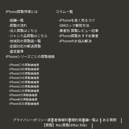
iPhone買取市場とは
コラム一覧
-店舗一覧
-iPhoneを高く売るコツ
-買取の流れ
-SIMロック解除方法
-法人買取はこちら
-業者別 買取レビュー記事
-ジャンク品買取はこちら
-iPhone買取おすすめ業者
-地域別の買取店一覧
-iPhoneのお悩み解決
-全国対応の郵送買取
-査定基準
iPhoneシリーズごとの買取価格
-iPhone17の買取価格表
-iPhone16の買取価格表
-iPhone15の買取価格表
-iPhone14の買取価格表
-iPhone13の買取価格表
-iPhone12の買取価格表
-iPhone11の買取価格表
-iPhoneXの買取価格表
-iPhone8の買取価格表
-iPhoneSEの買取価格表
プライバシーポリシー
運営者情報
利用規約
実店舗一覧
よくある質問
【買取】Mac買取はMac Relic