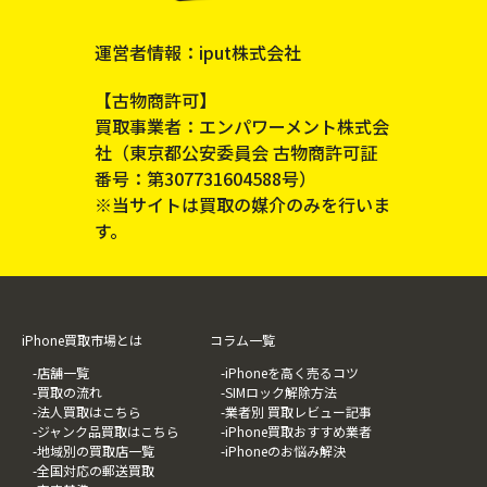
運営者情報：iput株式会社
【古物商許可】
買取事業者：エンパワーメント株式会
社（東京都公安委員会 古物商許可証
番号：第307731604588号）
※当サイトは買取の媒介のみを行いま
す。
iPhone買取市場とは
コラム一覧
-店舗一覧
-iPhoneを高く売るコツ
-買取の流れ
-SIMロック解除方法
-法人買取はこちら
-業者別 買取レビュー記事
-ジャンク品買取はこちら
-iPhone買取おすすめ業者
-地域別の買取店一覧
-iPhoneのお悩み解決
-全国対応の郵送買取