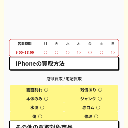
iPhone 12 Pro Max
都度見積(非公開)
¥51,100
¥
iPhone 12
都度見積(非公開)
¥37,100
¥
iPhone SE 2
都度見積(非公開)
¥12,100
¥
営業時間
月
火
水
木
金
土
日
iPhone 11
都度見積(非公開)
¥30,100
¥
9:00~18:00
○
○
○
○
○
○
○
iPhone 11 Pro
都度見積(非公開)
¥30,600
¥
iPhoneの買取方法
iPhone 11 Pro Max
都度見積(非公開)
¥39,600
¥
店頭買取 / 宅配買取
iPhone XR
都度見積(非公開)
¥18,100
¥
画面割れ ○
残債あり ○
iPhone XS
都度見積(非公開)
¥20,600
¥
本体のみ ○
ジャンク ○
水没 ○
赤ロム ○
iPhone XS Max
都度見積(非公開)
¥26,100
¥
傷 ○
修理 ○
iPhone X
都度見積(非公開)
¥14,100
¥
その他の買取対象商品