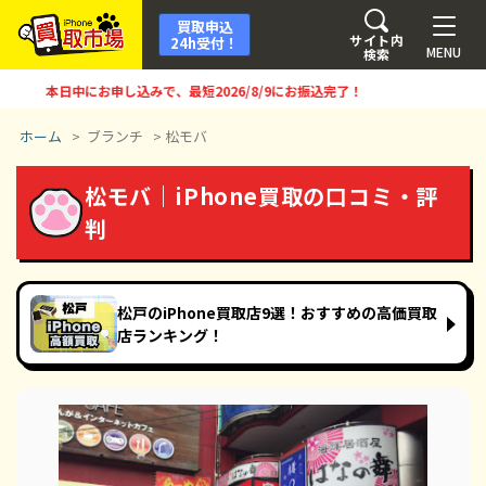
買取申込
サイト内
24h受付！
MENU
検索
本日中にお申し込みで、最短
2026/8/9
にお振込完了！
ホーム
>
ブランチ
>
松モバ
松モバ｜iPhone買取の口コミ・評
判
松戸のiPhone買取店9選！おすすめの高価買取
店ランキング！