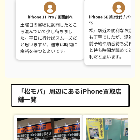
iPhone 11 Pro / 画面割れ
iPhone SE 第2世代 / バッ
化
土曜日の昼頃に訪問したとこ
松戸駅近の便利なお店で
ろ混んでいて少し待ちまし
も丁寧でしたが、混雑時
た。平日に行けばスムーズだ
前予約や順番待ち受付が
と思いますが、週末は時間に
と待ち時間が読めてとて
余裕を持つとよいです。
利だと思います。
「松モバ」周辺にあるiPhone買取店
舗一覧