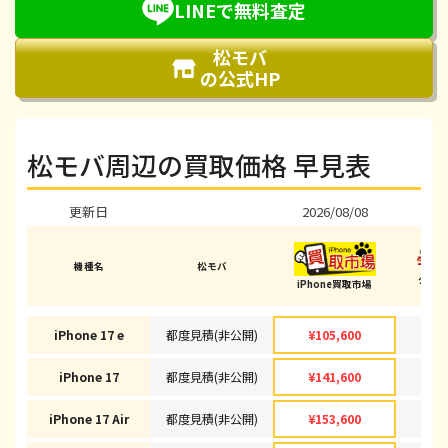
LINEで無料査定
松モバ
の公式HP
松モバ周辺の買取価格 早見表
更新日
2026/08/08
202
機種名
松モバ
ダイ
iPhone買取市場
(松戸
iPhone 17 e
都度見積(非公開)
¥105,600
¥1
iPhone 17
都度見積(非公開)
¥141,600
¥1
iPhone 17 Air
都度見積(非公開)
¥153,600
¥1