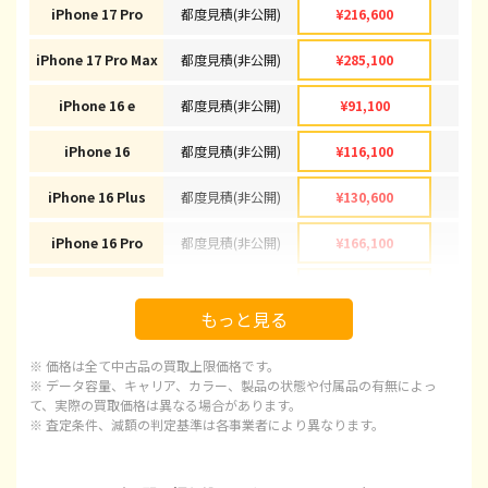
iPhone 17 Pro
都度見積(非公開)
¥216,600
¥2
iPhone 17 Pro Max
都度見積(非公開)
¥285,100
¥2
iPhone 16 e
都度見積(非公開)
¥91,100
¥
iPhone 16
都度見積(非公開)
¥116,100
¥1
iPhone 16 Plus
都度見積(非公開)
¥130,600
¥1
iPhone 16 Pro
都度見積(非公開)
¥166,100
¥1
iPhone 16 Pro Max
都度見積(非公開)
¥178,100
¥1
もっと見る
iPhone 15
都度見積(非公開)
¥92,100
¥
※ 価格は全て中古品の買取上限価格です。
iPhone 15 Plus
都度見積(非公開)
¥97,100
¥
※ データ容量、キャリア、カラー、製品の状態や付属品の有無によっ
て、実際の買取価格は異なる場合があります。
※ 査定条件、減額の判定基準は各事業者により異なります。
iPhone 15 Pro
都度見積(非公開)
¥120,100
¥1
iPhone 15 Pro Max
都度見積(非公開)
¥143,100
¥1