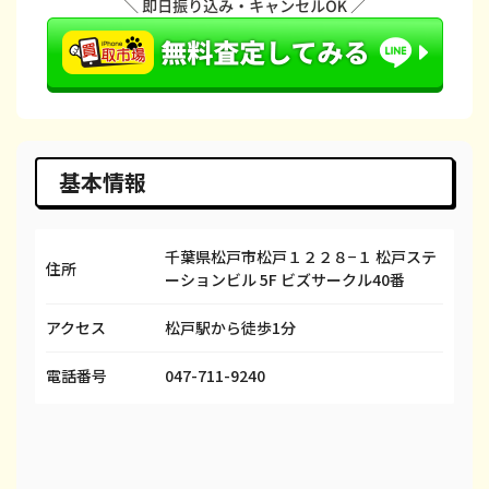
iPhone 14 Plus
都度見積(非公開)
¥66,600
¥
iPhone 14
都度見積(非公開)
¥66,600
¥
iPhone 14 Pro
都度見積(非公開)
¥86,600
¥
iPhone 14 Pro Max
都度見積(非公開)
¥98,100
¥
基本情報
iPhone SE 3
都度見積(非公開)
¥29,600
¥
千葉県松戸市松戸１２２８−１ 松戸ステ
iPhone 13
都度見積(非公開)
¥58,100
¥
住所
ーションビル 5F ビズサークル40番
iPhone 13 mini
都度見積(非公開)
¥50,100
¥
アクセス
松戸駅から徒歩1分
iPhone 13 Pro
都度見積(非公開)
¥69,100
¥
電話番号
047-711-9240
iPhone 13 Pro Max
都度見積(非公開)
¥80,100
¥
iPhone 12 mini
都度見積(非公開)
¥27,600
¥
iPhone 12 Pro
都度見積(非公開)
¥40,600
¥