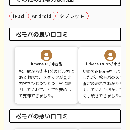
iPhone 8 Plus
都度見積(非公開)
¥30,100
¥
iPad
Android
タブレット
iPhone 8
都度見積(非公開)
¥9,100
¥
iPhone 7
都度見積(非公開)
¥7,800
¥
松モバの良い口コミ
iPhone 7 Plus
都度見積(非公開)
¥12,100
¥
iPhone 15 / 中古品
iPhone 14 Pro / 小さい
松戸駅から徒歩1分のビル内に
初めてiPhoneを売りに
あるお店で、スタッフが査定
したが、松モバのスタッ
内容をひとつひとつ丁寧に説
査定の流れをわかりやす
明してくれて、とても安心し
明してくれたおかげで不
て売却できました。
く手続きできました。
松モバの悪い口コミ