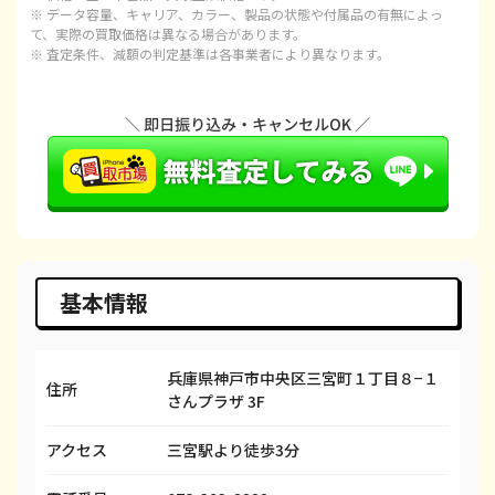
iPhone 15 Plus
都度見積(非公開)
¥97,100
¥
※ データ容量、キャリア、カラー、製品の状態や付属品の有無によっ
て、実際の買取価格は異なる場合があります。
※ 査定条件、減額の判定基準は各事業者により異なります。
iPhone 15 Pro
都度見積(非公開)
¥120,100
¥1
iPhone 15 Pro Max
都度見積(非公開)
¥143,100
¥1
iPhone 14 Plus
都度見積(非公開)
¥66,600
¥
iPhone 14
都度見積(非公開)
¥66,600
¥
iPhone 14 Pro
都度見積(非公開)
¥86,600
¥
iPhone 14 Pro Max
都度見積(非公開)
¥98,100
¥
基本情報
iPhone SE 3
都度見積(非公開)
¥29,600
¥
兵庫県神戸市中央区三宮町１丁目８−１
iPhone 13
都度見積(非公開)
¥58,100
¥
住所
さんプラザ 3F
iPhone 13 mini
都度見積(非公開)
¥50,100
¥
アクセス
三宮駅より徒歩3分
iPhone 13 Pro
都度見積(非公開)
¥69,100
¥