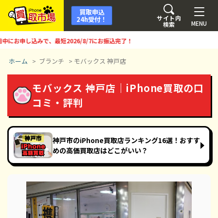
買取申込
サイト内
24h受付！
MENU
検索
お申し込みで、最短
2026/8/7
にお振込完了！
ホーム
>
ブランチ
>
モバックス 神戸店
モバックス 神戸店｜iPhone買取の口
コミ・評判
神戸市のiPhone買取店ランキング16選！おすす
めの高価買取店はどこがいい？