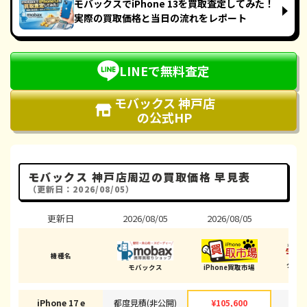
モバックスでiPhone 13を買取査定してみた！
実際の買取価格と当日の流れをレポート
LINEで無料査定
モバックス 神戸店
の公式HP
モバックス 神戸店周辺の買取価格 早見表
（更新日：2026/08/05）
更新日
2026/08/05
2026/08/05
202
機種名
ダイ
モバックス
iPhone買取市場
(神戸
iPhone 17 e
都度見積(非公開)
¥105,600
¥1