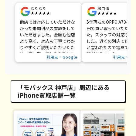
なりなり
柳口清
★★★★★
★★★★★
他店では対応していただけな
5年落ちのOPPO A73を4,0
かった未開封品の買取をして
円で買い取っていただき
いただきました。金額も他店
た。スタッフの対応も丁
より高く、対応も丁寧でわか
した。近くの別店では10
りやすくご説明いただいたた
と言われたので電車で来
め、買い取ってもらうことに
斐がありました。
引用元：Google
引用元：Goo
決めました。
「モバックス 神戸店」周辺にある
iPhone買取店舗一覧