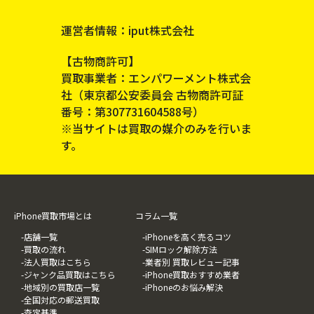
運営者情報：iput株式会社
【古物商許可】
買取事業者：エンパワーメント株式会
社（東京都公安委員会 古物商許可証
番号：第307731604588号）
※当サイトは買取の媒介のみを行いま
す。
iPhone買取市場とは
コラム一覧
-店舗一覧
-iPhoneを高く売るコツ
-買取の流れ
-SIMロック解除方法
-法人買取はこちら
-業者別 買取レビュー記事
-ジャンク品買取はこちら
-iPhone買取おすすめ業者
-地域別の買取店一覧
-iPhoneのお悩み解決
-全国対応の郵送買取
-査定基準