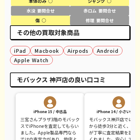
本体のみ ○
ジャンク ○
水没 要問合せ
赤ロム 要問合せ
iPhone XS Max
都度見積(非公開)
¥26,100
¥
傷 ○
修理 要問合せ
iPhone X
都度見積(非公開)
¥14,100
¥
その他の買取対象商品
iPhone 8 Plus
都度見積(非公開)
¥30,100
¥
iPad
Macbook
Airpods
Android
iPhone 8
都度見積(非公開)
¥9,100
¥
Apple Watch
iPhone 7
都度見積(非公開)
¥7,800
¥
iPhone 7 Plus
都度見積(非公開)
¥12,100
¥
モバックス 神戸店の良い口コミ
iPhone 15 / 中古品
iPhone 14 / 小さい傷あ
三宮さんプラザ3階のモバック
モバックス神戸店では三
スでiPhoneを査定してもらい
から徒歩3分と近く、スタ
ました。Apple製品専門なら
が丁寧に査定結果を説明
ではの査定力があり、他店よ
くれました。安心して利