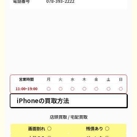
電話番号
078-393-2222
iPhone 13 Pro Max
都度見積(非公開)
¥80,100
¥
iPhone 12 mini
都度見積(非公開)
¥27,100
¥
iPhone 12 Pro
都度見積(非公開)
¥39,600
¥
iPhone 12 Pro Max
都度見積(非公開)
¥51,100
¥
iPhone 12
都度見積(非公開)
¥37,100
¥
iPhone SE 2
都度見積(非公開)
¥12,100
¥
営業時間
月
火
水
木
金
土
日
iPhone 11
都度見積(非公開)
¥30,100
¥
11:00~19:00
○
○
○
○
○
○
○
iPhone 11 Pro
都度見積(非公開)
¥95,600
¥
iPhoneの買取方法
iPhone 11 Pro Max
都度見積(非公開)
¥39,600
¥
店頭買取 / 宅配買取
iPhone XR
都度見積(非公開)
¥18,100
¥
画面割れ ○
残債あり ○
iPhone XS
都度見積(非公開)
¥20,600
¥