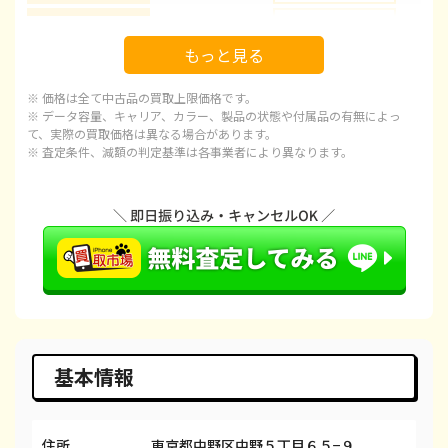
iPhone 16 Pro Max
都度見積(非公開)
¥178,100
¥1
もっと見る
iPhone 15
都度見積(非公開)
¥92,100
¥
※ 価格は全て中古品の買取上限価格です。
iPhone 15 Plus
都度見積(非公開)
¥97,100
¥
※ データ容量、キャリア、カラー、製品の状態や付属品の有無によっ
て、実際の買取価格は異なる場合があります。
※ 査定条件、減額の判定基準は各事業者により異なります。
iPhone 15 Pro
都度見積(非公開)
¥120,100
¥1
iPhone 15 Pro Max
都度見積(非公開)
¥143,100
¥1
iPhone 14 Plus
都度見積(非公開)
¥66,600
¥
iPhone 14
都度見積(非公開)
¥66,600
¥
iPhone 14 Pro
都度見積(非公開)
¥86,600
¥
iPhone 14 Pro Max
都度見積(非公開)
¥98,100
¥
基本情報
iPhone SE 3
都度見積(非公開)
¥29,600
¥
住所
東京都中野区中野５丁目６５−９
iPhone 13
都度見積(非公開)
¥58,100
¥