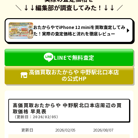
＼ ↓↓
編集部が調査してみた！
↓↓ ／
おたからやでiPhone 12 miniを買取査定してみ
た！実際の査定価格と流れを徹底レビュー
LINEで無料査定
高価買取おたからや 中野駅北口本店
の公式HP
高価買取おたからや 中野駅北口本店周辺の買
取価格 早見表
（更新日：2026/02/05）
更新日
2026/02/05
2026/08/07
202