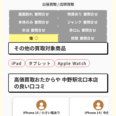
iPhone 11 Pro Max
都度見積(非公開)
¥39,600
¥
出張買取 / 店頭買取
画面割れ 要問合せ
残債あり 要問合せ
iPhone XR
都度見積(非公開)
¥18,100
¥
本体のみ 要問合せ
ジャンク 要問合せ
iPhone XS
都度見積(非公開)
¥20,600
¥
水没 要問合せ
赤ロム 要問合せ
iPhone XS Max
都度見積(非公開)
¥26,100
¥
傷 ○
修理 要問合せ
その他の買取対象商品
iPhone X
都度見積(非公開)
¥14,100
¥
iPhone 8 Plus
都度見積(非公開)
¥30,100
¥
iPad
タブレット
Apple Watch
iPhone 8
都度見積(非公開)
¥9,100
¥
高価買取おたからや 中野駅北口本店
iPhone 7
都度見積(非公開)
¥7,800
¥
の良い口コミ
iPhone 7 Plus
都度見積(非公開)
¥12,100
¥
iPhone 15 / 小さい傷あり
iPhone 14 / 中古品