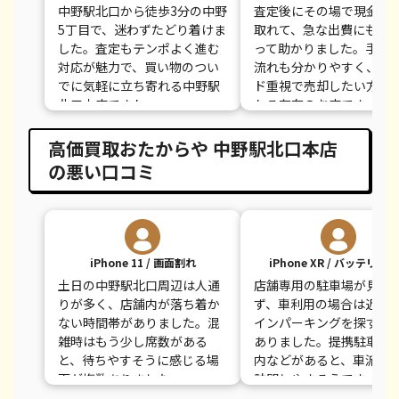
中野駅北口から徒歩3分の中野
査定後にその場で現金を
5丁目で、迷わずたどり着けま
取れて、急な出費にも間
した。査定もテンポよく進む
って助かりました。手続
対応が魅力で、買い物のつい
流れも分かりやすく、ス
でに気軽に立ち寄れる中野駅
ド重視で売却したい方に
北口本店ですね。
れる存在のお店です。
高価買取おたからや 中野駅北口本店
の悪い口コミ
iPhone 11 / 画面割れ
iPhone XR / バッテリー
土日の中野駅北口周辺は人通
店舗専用の駐車場が見当
りが多く、店舗内が落ち着か
ず、車利用の場合は近隣
ない時間帯がありました。混
インパーキングを探す必
雑時はもう少し席数がある
ありました。提携駐車場
と、待ちやすそうに感じる場
内などがあると、車派の
面が複数ありました。
訪問しやすそうです。