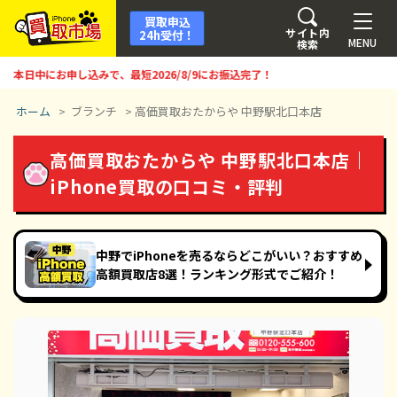
買取申込
サイト内
24h受付！
MENU
検索
日中にお申し込みで、最短
2026/8/9
にお振込完了！
ホーム
>
ブランチ
>
高価買取おたからや 中野駅北口本店
高価買取おたからや 中野駅北口本店｜
iPhone買取の口コミ・評判
中野でiPhoneを売るならどこがいい？おすすめ
高額買取店8選！ランキング形式でご紹介！