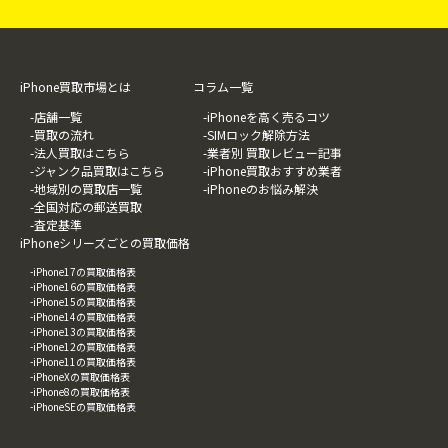
iPhone買取市場とは
コラム一覧
-店舗一覧
-iPhoneを高く売るコツ
-買取の流れ
-SIMロック解除方法
-法人買取はこちら
-業者別 買取レビュー記事
-ジャンク品買取はこちら
-iPhone買取おすすめ業者
-地域別の買取店一覧
-iPhoneのお悩み解決
-全国対応の郵送買取
-査定基準
iPhoneシリーズごとの買取価格
-iPhone17の買取価格表
-iPhone16の買取価格表
-iPhone15の買取価格表
-iPhone14の買取価格表
-iPhone13の買取価格表
-iPhone12の買取価格表
-iPhone11の買取価格表
-iPhoneXの買取価格表
-iPhone8の買取価格表
-iPhoneSEの買取価格表