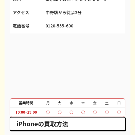
アクセス
中野駅から徒歩3分
iPhone 13 mini
都度見積(非公開)
¥50,100
¥
iPhone 13 Pro
都度見積(非公開)
¥69,100
¥
電話番号
0120-555-600
iPhone 13 Pro Max
都度見積(非公開)
¥80,100
¥
iPhone 12 mini
都度見積(非公開)
¥27,600
¥
iPhone 12 Pro
都度見積(非公開)
¥40,600
¥
iPhone 12 Pro Max
都度見積(非公開)
¥51,100
¥
iPhone 12
都度見積(非公開)
¥37,100
¥
iPhone SE 2
都度見積(非公開)
¥12,100
¥
営業時間
月
火
水
木
金
土
日
10:00~19:00
○
○
○
○
○
○
○
iPhone 11
都度見積(非公開)
¥30,100
¥
iPhoneの買取方法
iPhone 11 Pro
都度見積(非公開)
¥30,600
¥