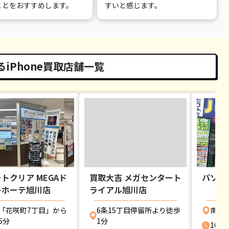
ことをおすすめします。
すいと感じます。
iPhone買取店舗一覧
トクリア MEGAド
買取大吉 メガセンタート
パソコ
キホーテ旭川店
ライアル旭川店
「花咲町7丁目」から
6条15丁目停留所より徒歩
南永
5分
1分
10:30