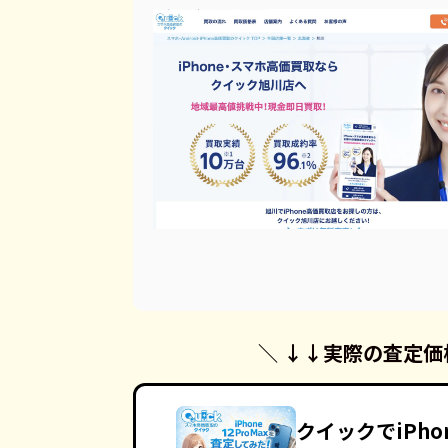
＼ ↓↓
実際の査定価
クイックでiPho