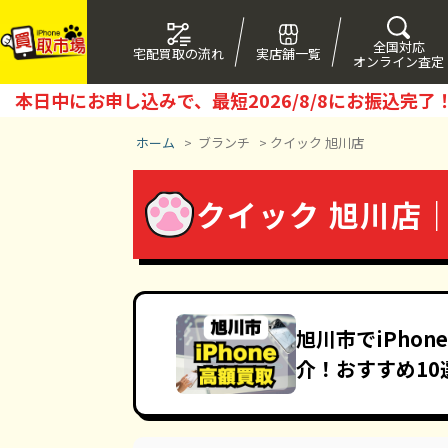
全国対応
宅配買取の流れ
実店舗一覧
オンライン査定
本日中にお申し込みで、最短
2026/8/8
にお振込完了
ホーム
>
ブランチ
>
クイック 旭川店
クイック 旭川店｜
旭川市でiPho
介！おすすめ10