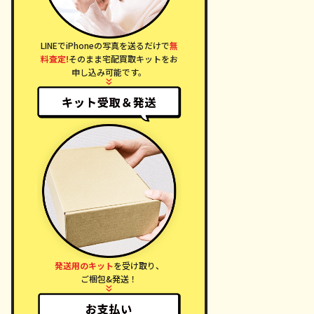
LINEでiPhoneの写真を送るだけで
無
料査定!
そのまま宅配買取キットをお
申し込み可能です。
発送用のキット
を受け取り、
ご梱包&発送！