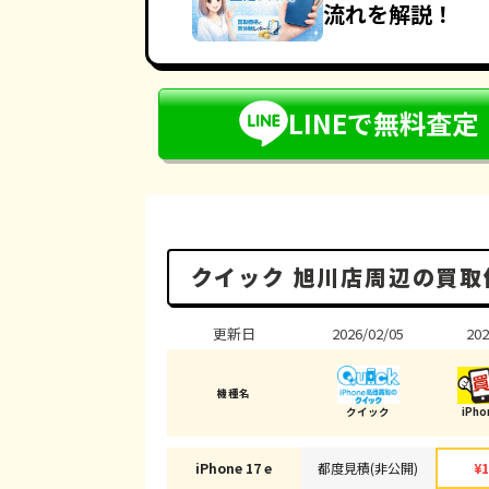
流れを解説！
LINEで無料査定
クイック 旭川店周辺の買取
更新日
2026/02/05
202
機種名
クイック
iPh
iPhone 17 e
都度見積(非公開)
¥1