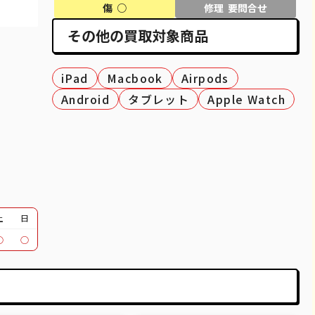
80,100
¥69,000
¥68,000
¥63,000
傷 ○
修理 要問合せ
その他の買取対象商品
27,100
¥25,000
¥27,000
¥23,000
39,600
¥37,000
¥38,000
¥33,000
iPad
Macbook
Airpods
51,100
¥48,000
¥45,000
¥45,000
Android
タブレット
Apple Watch
37,100
¥34,000
¥29,000
¥25,000
12,100
¥12,000
¥11,000
¥10,000
30,100
¥24,000
¥23,000
¥20,000
30,600
¥26,000
¥28,000
¥24,000
土
日
○
○
39,600
¥30,000
¥31,000
¥25,000
18,100
¥14,000
¥15,000
¥8,000
20,600
¥15,000
¥17,000
¥12,000