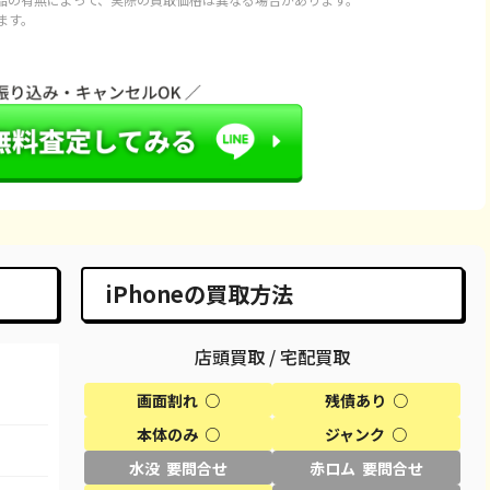
ます。
20,100
¥115,000
¥114,000
¥105,000
43,100
¥127,000
¥130,000
¥125,000
66,600
¥66,000
¥66,000
¥63,000
66,600
¥65,000
¥60,000
¥58,000
86,600
¥82,000
¥82,000
¥78,000
98,100
¥95,000
¥93,000
¥93,000
iPhoneの買取方法
29,600
¥29,000
¥29,000
¥25,000
店頭買取 / 宅配買取
58,100
¥58,000
¥45,000
¥40,000
画面割れ ○
残債あり ○
50,100
¥50,000
¥44,000
¥40,000
本体のみ ○
ジャンク ○
69,100
¥61,000
¥58,000
¥55,000
水没 要問合せ
赤ロム 要問合せ