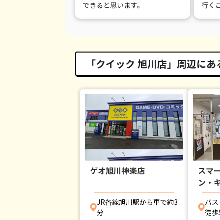
できると思います。
行く
「クイック 旭川店」周辺にある
ゲオ旭川神楽店
スマー
ン・
JR各線旭川駅から車で約3
バス
分
徒歩