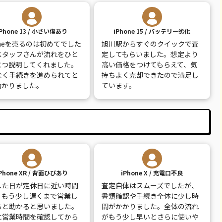
26,100
¥19,000
¥20,000
¥15,000
iPhone 13 / 小さい傷あり
iPhone 15 / バッテリー劣化
14,100
¥10,000
¥11,000
¥6,000
oneを売るのは初めてでした
旭川駅からすぐのクイックで査
30,100
¥13,000
¥13,000
¥5,000
スタッフさんが流れをひと
定してもらいました。想定より
とつ説明してくれました。
高い価格をつけてもらえて、気
9,100
¥8,000
¥8,500
¥5,000
なく手続きを進められてと
持ちよく売却できたので満足し
助かりました。
ています。
7,800
¥7,000
¥7,500
¥2,000
12,100
¥12,000
¥12,000
¥2,000
Phone XR / 背面ひびあり
iPhone X / 充電口不良
した日が定休日に近い時間
査定自体はスムーズでしたが、
、もう少し遅くまで営業し
書類確認や手続き全体に少し時
ると助かると思いました。
間がかかりました。全体の流れ
に営業時間を確認してから
がもう少し早いとさらに使いや