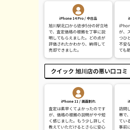
iPhone XS Max
都度見積(非公開)
¥
iPhone 14 Pro / 中古品
iPhone X
都度見積(非公開)
¥
旭川駅北口から徒歩5分の好立地
iPh
iPhone 8 Plus
都度見積(非公開)
¥
で、査定価格の根拠を丁寧に説
が、
明してもらえました。どの点が
つひ
iPhone 8
都度見積(非公開)
¥
評価されたかわかり、納得して
不安
売却できました。
ても
iPhone 7
都度見積(非公開)
¥
iPhone 7 Plus
都度見積(非公開)
¥
クイック 旭川店の悪い口コミ
iPhone 11 / 画面割れ
i
査定は素早くてよかったのです
訪問
が、価格の根拠の説明がやや短
帯で
く感じました。もう少し詳しく
てい
教えていただけるとさらに安心
事前