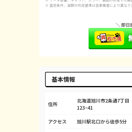
※ 査定条件、減額の判定基準は各事業者により異なり
iPhone 15 Pro
都度見積(非公開)
¥1
iPhone 15 Pro Max
都度見積(非公開)
¥1
iPhone 14 Plus
都度見積(非公開)
¥
iPhone 14
都度見積(非公開)
¥
iPhone 14 Pro
都度見積(非公開)
¥
iPhone 14 Pro Max
都度見積(非公開)
¥
基本情報
iPhone SE 3
都度見積(非公開)
¥
iPhone 13
都度見積(非公開)
¥
北海道旭川市2条通7丁目
住所
123−41
iPhone 13 mini
都度見積(非公開)
¥
アクセス
旭川駅北口から徒歩5分
iPhone 13 Pro
都度見積(非公開)
¥