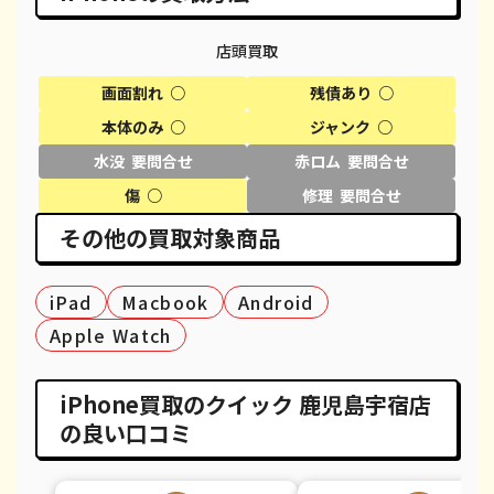
iPhone 11 Pro Max
都度見積(非公開)
¥39,600
¥
店頭買取
iPhone XR
都度見積(非公開)
¥18,100
¥
画面割れ ○
残債あり ○
iPhone XS
都度見積(非公開)
¥20,600
¥
本体のみ ○
ジャンク ○
iPhone XS Max
都度見積(非公開)
¥26,100
¥
水没 要問合せ
赤ロム 要問合せ
傷 ○
修理 要問合せ
iPhone X
都度見積(非公開)
¥14,100
¥
その他の買取対象商品
iPhone 8 Plus
都度見積(非公開)
¥30,100
¥
iPad
iPhone 8
Macbook
都度見積(非公開)
Android
¥9,100
¥
Apple Watch
iPhone 7
都度見積(非公開)
¥7,800
¥
iPhone 7 Plus
都度見積(非公開)
¥12,100
¥
iPhone買取のクイック 鹿児島宇宿店
の良い口コミ