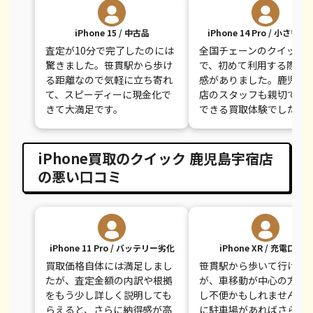
iPhone 15 / 中古品
iPhone 14 Pro / 小さい
査定が10分で完了したのには
全国チェーンのクイック
驚きました。笹貫駅から歩け
で、初めて利用する際も
る距離なので気軽に立ち寄れ
感がありました。鹿児島
て、スピーディーに現金化で
店のスタッフも親切で、
きて大満足です。
できる買取体験でした。
iPhone買取のクイック 鹿児島宇宿店
の悪い口コミ
iPhone 11 Pro / バッテリー劣化
iPhone XR / 充電口不良
買取価格自体には満足しまし
笹貫駅から歩いて行けま
たが、査定金額の内訳や根拠
が、車移動が中心の方に
をもう少し詳しく説明しても
し不便かもしれません。
らえると、さらに納得感が高
に駐車場があればさらに