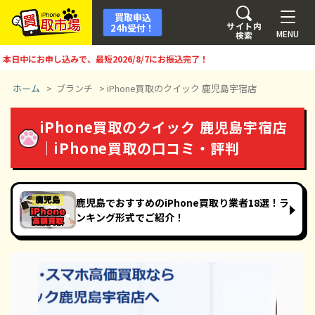
買取申込
サイト内
24h受付！
MENU
検索
中にお申し込みで、最短
2026/8/7
にお振込完了！
ホーム
>
ブランチ
>
iPhone買取のクイック 鹿児島宇宿店
iPhone買取のクイック 鹿児島宇宿店
｜iPhone買取の口コミ・評判
鹿児島でおすすめのiPhone買取り業者18選！ラ
ンキング形式でご紹介！