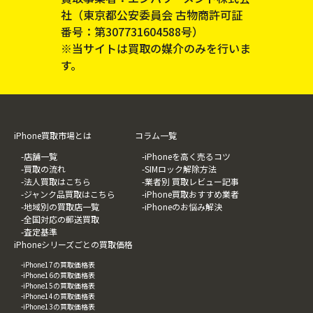
社（東京都公安委員会 古物商許可証
番号：第307731604588号）
※当サイトは買取の媒介のみを行いま
す。
iPhone買取市場とは
コラム一覧
-店舗一覧
-iPhoneを高く売るコツ
-買取の流れ
-SIMロック解除方法
-法人買取はこちら
-業者別 買取レビュー記事
-ジャンク品買取はこちら
-iPhone買取おすすめ業者
-地域別の買取店一覧
-iPhoneのお悩み解決
-全国対応の郵送買取
-査定基準
iPhoneシリーズごとの買取価格
-iPhone17の買取価格表
-iPhone16の買取価格表
-iPhone15の買取価格表
-iPhone14の買取価格表
-iPhone13の買取価格表