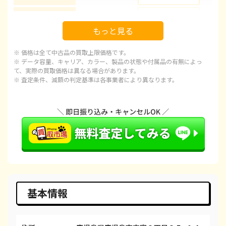
iPhone 16 Pro Max
都度見積(非公開)
¥178,100
¥1
もっと見る
iPhone 15
都度見積(非公開)
¥92,100
¥
※ 価格は全て中古品の買取上限価格です。
iPhone 15 Plus
都度見積(非公開)
¥97,100
¥
※ データ容量、キャリア、カラー、製品の状態や付属品の有無によっ
て、実際の買取価格は異なる場合があります。
※ 査定条件、減額の判定基準は各事業者により異なります。
iPhone 15 Pro
都度見積(非公開)
¥120,100
¥1
iPhone 15 Pro Max
都度見積(非公開)
¥143,100
¥1
iPhone 14 Plus
都度見積(非公開)
¥66,600
¥
iPhone 14
都度見積(非公開)
¥66,600
¥
iPhone 14 Pro
都度見積(非公開)
¥86,600
¥
iPhone 14 Pro Max
都度見積(非公開)
¥98,100
¥
基本情報
iPhone SE 3
都度見積(非公開)
¥29,600
¥