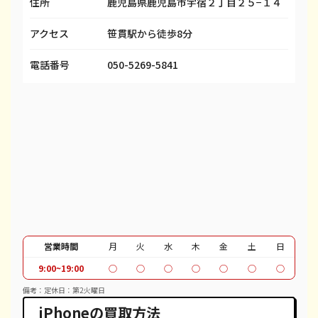
住所
鹿児島県鹿児島市宇宿２丁目２５−１４
iPhone 13
都度見積(非公開)
¥58,100
¥
アクセス
笹貫駅から徒歩8分
iPhone 13 mini
都度見積(非公開)
¥50,100
¥
iPhone 13 Pro
都度見積(非公開)
¥69,100
¥
電話番号
050-5269-5841
iPhone 13 Pro Max
都度見積(非公開)
¥80,100
¥
iPhone 12 mini
都度見積(非公開)
¥27,100
¥
iPhone 12 Pro
都度見積(非公開)
¥39,600
¥
iPhone 12 Pro Max
都度見積(非公開)
¥51,100
¥
iPhone 12
都度見積(非公開)
¥37,100
¥
iPhone SE 2
都度見積(非公開)
¥12,100
¥
営業時間
月
火
水
木
金
土
日
9:00~19:00
○
○
○
○
○
○
○
iPhone 11
都度見積(非公開)
¥30,100
¥
備考：定休日：第2火曜日
iPhone 11 Pro
都度見積(非公開)
¥30,600
¥
iPhoneの買取方法