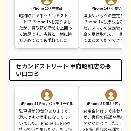
iPhone 15 / 中古品
iPhone 14 / 小さい傷あ
昭和町にあるセカンドストリ
洋服やバッグの査定と一
ートでiPhone 15を売りまし
iPhone 14も持ち込みま
たが、買取額が予想を上回っ
た。スマホの査定後すぐ
て満足です。古着と一緒に持
金を受け取れて、一度の
ち込めてとても手軽でした。
でまとめて処分できまし
セカンドストリート 甲府昭和店の悪
い口コミ
iPhone 11 Pro / バッテリー劣化
iPhone SE 第2世代 / 画面
駐車場が30台分ありますが、
査定自体はすぐ終わりま
週末はすぐ満車になってしま
が、書類の確認や手続き
いました。iPhone 11 Proを
間がかかりました。iPhon
持っていきましたが、もう少
SE 第2世代の売却でした