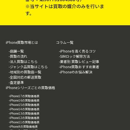
※当サイトは買取の媒介のみを行いま
す。
iPhone買取市場とは
コラム一覧
-店舗一覧
-iPhoneを高く売るコツ
-買取の流れ
-SIMロック解除方法
-法人買取はこちら
-業者別 買取レビュー記事
-ジャンク品買取はこちら
-iPhone買取おすすめ業者
-地域別の買取店一覧
-iPhoneのお悩み解決
-全国対応の郵送買取
-査定基準
iPhoneシリーズごとの買取価格
-iPhone17の買取価格表
-iPhone16の買取価格表
-iPhone15の買取価格表
-iPhone14の買取価格表
-iPhone13の買取価格表
-iPhone12の買取価格表
-iPhone11の買取価格表
-iPhoneXの買取価格表