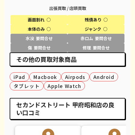
出張買取 / 店頭買取
iPhone XR
都度見積(非公開)
¥18,100
¥
画面割れ ○
残債あり ○
iPhone XS
都度見積(非公開)
¥20,600
¥
本体のみ ○
ジャンク ○
iPhone XS Max
都度見積(非公開)
¥26,100
¥
水没 要問合せ
赤ロム 要問合せ
傷 要問合せ
修理 要問合せ
iPhone X
都度見積(非公開)
¥14,100
¥
その他の買取対象商品
iPhone 8 Plus
都度見積(非公開)
¥30,100
¥
iPad
iPhone 8
Macbook
都度見積(非公開)
Airpods
Android
¥9,100
¥
タブレット
Apple Watch
iPhone 7
都度見積(非公開)
¥7,800
¥
iPhone 7 Plus
都度見積(非公開)
¥12,100
¥
セカンドストリート 甲府昭和店の良
い口コミ