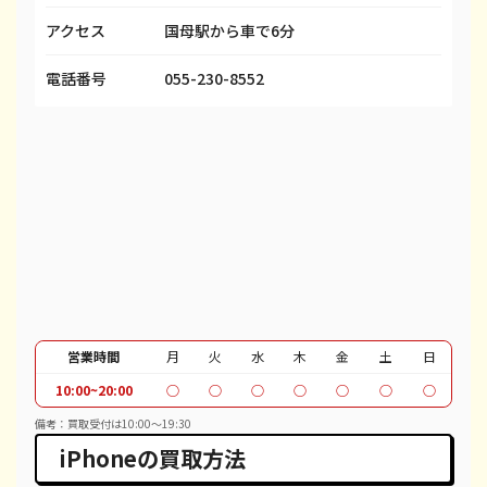
アクセス
国母駅から車で6分
iPhone 13 mini
都度見積(非公開)
¥50,100
¥
iPhone 13 Pro
都度見積(非公開)
¥69,100
¥
電話番号
055-230-8552
iPhone 13 Pro Max
都度見積(非公開)
¥80,100
¥
iPhone 12 mini
都度見積(非公開)
¥27,100
¥
iPhone 12 Pro
都度見積(非公開)
¥39,600
¥
iPhone 12 Pro Max
都度見積(非公開)
¥51,100
¥
iPhone 12
都度見積(非公開)
¥37,100
¥
iPhone SE 2
都度見積(非公開)
¥12,100
¥
営業時間
月
火
水
木
金
土
日
10:00~20:00
○
○
○
○
○
○
○
iPhone 11
都度見積(非公開)
¥30,100
¥
備考：買取受付は10:00～19:30
iPhone 11 Pro
都度見積(非公開)
¥95,600
¥
iPhoneの買取方法
iPhone 11 Pro Max
都度見積(非公開)
¥39,600
¥