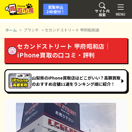
買取申込
サイト内
24h受付！
MENU
検索
ホーム
>
ブランチ
>
セカンドストリート 甲府昭和店
セカンドストリート 甲府昭和店｜
iPhone買取の口コミ・評判
山梨県のiPhone買取店はどこがいい？高額買取
のおすすめ店舗11選をランキング順に紹介！