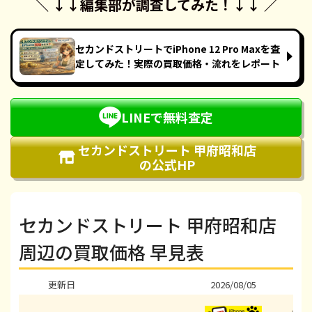
＼ ↓↓
編集部が調査してみた！
↓↓ ／
セカンドストリートでiPhone 12 Pro Maxを査
定してみた！実際の買取価格・流れをレポート
LINEで無料査定
セカンドストリート 甲府昭和店
の公式HP
セカンドストリート 甲府昭和店
周辺の買取価格 早見表
更新日
2026/08/05
202