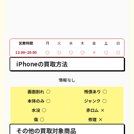
iPhone 12 Pro Max
都度見積(非公開)
¥51,100
¥
iPhone 12
都度見積(非公開)
¥37,100
¥
iPhone SE 2
都度見積(非公開)
¥12,100
¥
営業時間
月
火
水
木
金
土
日
iPhone 11
都度見積(非公開)
¥30,100
¥
12:00~20:00
○
○
○
○
×
○
○
iPhone 11 Pro
都度見積(非公開)
¥30,600
¥
iPhoneの買取方法
iPhone 11 Pro Max
都度見積(非公開)
¥39,600
¥
情報なし
iPhone XR
都度見積(非公開)
¥18,100
¥
画面割れ ○
残債あり ○
iPhone XS
都度見積(非公開)
¥20,600
¥
本体のみ ○
ジャンク ○
水没 ○
赤ロム ×
iPhone XS Max
都度見積(非公開)
¥26,100
¥
傷 ○
修理 ×
iPhone X
都度見積(非公開)
¥14,100
¥
その他の買取対象商品