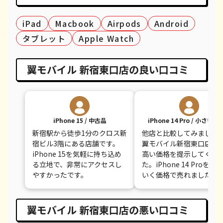
iPhone 8 Plus
都度見積(非公開)
¥30,100
¥
iPad
Macbook
Airpods
Android
iPhone 8
都度見積(非公開)
¥9,100
¥
タブレット
Apple Watch
iPhone 7
都度見積(非公開)
¥7,800
¥
iPhone 7 Plus
都度見積(非公開)
¥12,100
¥
翼モバイル 新宿東口店の良い口コミ
iPhone 15 / 中古品
iPhone 14 Pro / 小さい
新宿駅から徒歩1分のクロス新
他店と比較してみました
宿ビル3階にある店舗です。
翼モバイル新宿東口店が
iPhone 15を気軽に持ち込め
高い価格を提示してくれ
る立地で、非常にアクセスし
た。iPhone 14 Proを満
やすかったです。
いく価格で売れました。
翼モバイル 新宿東口店の悪い口コミ