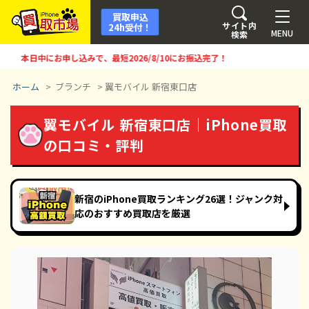
買取申込
サイト内
24h受付！
MENU
検索
本日中にお申し込みで、最短
2026/8/10
にお振込完了！
ホーム
>
ブランチ
>
翼モバイル 新宿東口店
翼モバイル 新宿東口店｜iPhone買取
の口コミ・評判
新宿のiPhone買取ランキング26選！ジャンク対
応のおすすめ買取店を厳選