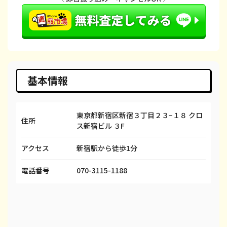
iPhone 14 Plus
都度見積(非公開)
¥66,600
¥
iPhone 14
都度見積(非公開)
¥66,600
¥
iPhone 14 Pro
都度見積(非公開)
¥86,600
¥
iPhone 14 Pro Max
都度見積(非公開)
¥98,100
¥
基本情報
iPhone SE 3
都度見積(非公開)
¥29,600
¥
東京都新宿区新宿３丁目２３−１８ クロ
iPhone 13
都度見積(非公開)
¥58,100
¥
住所
ス新宿ビル ３F
iPhone 13 mini
都度見積(非公開)
¥50,100
¥
アクセス
新宿駅から徒歩1分
iPhone 13 Pro
都度見積(非公開)
¥69,100
¥
電話番号
070-3115-1188
iPhone 13 Pro Max
都度見積(非公開)
¥80,100
¥
iPhone 12 mini
都度見積(非公開)
¥27,600
¥
iPhone 12 Pro
都度見積(非公開)
¥40,600
¥