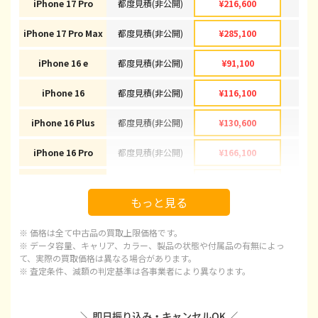
iPhone 17 Pro
都度見積(非公開)
¥216,600
¥2
iPhone 17 Pro Max
都度見積(非公開)
¥285,100
¥2
iPhone 16 e
都度見積(非公開)
¥91,100
¥
iPhone 16
都度見積(非公開)
¥116,100
¥1
iPhone 16 Plus
都度見積(非公開)
¥130,600
¥1
iPhone 16 Pro
都度見積(非公開)
¥166,100
¥1
iPhone 16 Pro Max
都度見積(非公開)
¥178,100
¥1
もっと見る
iPhone 15
都度見積(非公開)
¥92,100
¥
※ 価格は全て中古品の買取上限価格です。
iPhone 15 Plus
都度見積(非公開)
¥97,100
¥
※ データ容量、キャリア、カラー、製品の状態や付属品の有無によっ
て、実際の買取価格は異なる場合があります。
※ 査定条件、減額の判定基準は各事業者により異なります。
iPhone 15 Pro
都度見積(非公開)
¥120,100
¥1
iPhone 15 Pro Max
都度見積(非公開)
¥143,100
¥1