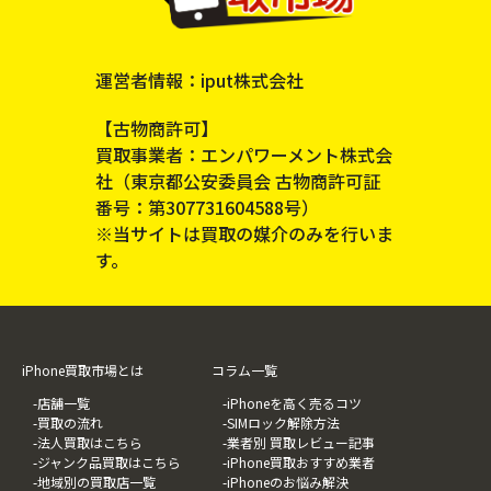
運営者情報：iput株式会社
【古物商許可】
買取事業者：エンパワーメント株式会
社（東京都公安委員会 古物商許可証
番号：第307731604588号）
※当サイトは買取の媒介のみを行いま
す。
iPhone買取市場とは
コラム一覧
-店舗一覧
-iPhoneを高く売るコツ
-買取の流れ
-SIMロック解除方法
-法人買取はこちら
-業者別 買取レビュー記事
-ジャンク品買取はこちら
-iPhone買取おすすめ業者
-地域別の買取店一覧
-iPhoneのお悩み解決