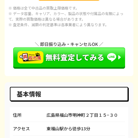
※ 価格は全て中古品の買取上限価格です。
iPhone 15 Plus
都度見積(非公開)
¥97,100
¥
※ データ容量、キャリア、カラー、製品の状態や付属品の有無によっ
て、実際の買取価格は異なる場合があります。
※ 査定条件、減額の判定基準は各事業者により異なります。
iPhone 15 Pro
都度見積(非公開)
¥120,100
¥1
iPhone 15 Pro Max
都度見積(非公開)
¥143,100
¥1
iPhone 14 Plus
都度見積(非公開)
¥66,600
¥
iPhone 14
都度見積(非公開)
¥66,600
¥
iPhone 14 Pro
都度見積(非公開)
¥86,600
¥
iPhone 14 Pro Max
都度見積(非公開)
¥98,100
¥
基本情報
iPhone SE 3
都度見積(非公開)
¥29,600
¥
住所
広島県福山市明神町２丁目１５−３０
iPhone 13
都度見積(非公開)
¥58,100
¥
アクセス
東福山駅から徒歩13分
iPhone 13 mini
都度見積(非公開)
¥50,100
¥