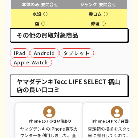
本体のみ 要問合せ
ジャンク 要問合せ
iPhone XS
都度見積(非公開)
¥20,600
¥
水没 ○
赤ロム ○
iPhone XS Max
都度見積(非公開)
¥26,100
¥
傷 ○
修理 ○
その他の買取対象商品
iPhone X
都度見積(非公開)
¥14,100
¥
iPhone 8 Plus
都度見積(非公開)
¥30,100
¥
iPad
Android
タブレット
iPhone 8
都度見積(非公開)
¥9,100
¥
Apple Watch
iPhone 7
都度見積(非公開)
¥7,800
¥
ヤマダデンキTecc LIFE SELECT 福山
iPhone 7 Plus
都度見積(非公開)
¥12,100
¥
店の良い口コミ
iPhone 15 / 小さい傷あり
iPhone 14 Pro / 背面ひ
ヤマダデンキのiPhone買取カ
査定額の根拠をスタッフ
ウンターを利用しました。査
寧に説明してくれて、と