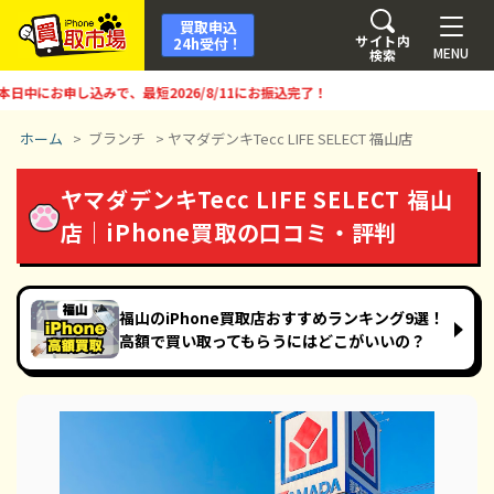
買取申込
サイト内
24h受付！
MENU
検索
にお申し込みで、最短
2026/8/11
にお振込完了！
ホーム
>
ブランチ
>
ヤマダデンキTecc LIFE SELECT 福山店
ヤマダデンキTecc LIFE SELECT 福山
店｜iPhone買取の口コミ・評判
福山のiPhone買取店おすすめランキング9選！
高額で買い取ってもらうにはどこがいいの？