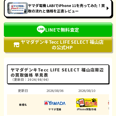
ヤマダ電機 LABIでiPhone 11を売ってみた！買
取の流れと価格を正直レビュー
LINEで無料査定
ヤマダデンキTecc LIFE SELECT 福山店
の公式HP
ヤマダデンキTecc LIFE SELECT 福山店周辺
の買取価格 早見表
（更新日：2026/08/06）
更新日
2026/08/06
2026/08/10
202
機種名
ダイ
ヤマダ電機
iPhone買取市場
(福