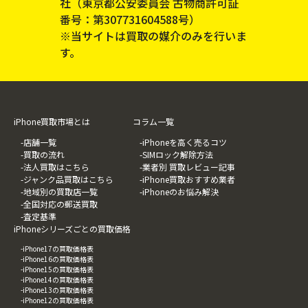
社（東京都公安委員会 古物商許可証
番号：第307731604588号）
※当サイトは買取の媒介のみを行いま
す。
iPhone買取市場とは
コラム一覧
-店舗一覧
-iPhoneを高く売るコツ
-買取の流れ
-SIMロック解除方法
-法人買取はこちら
-業者別 買取レビュー記事
-ジャンク品買取はこちら
-iPhone買取おすすめ業者
-地域別の買取店一覧
-iPhoneのお悩み解決
-全国対応の郵送買取
-査定基準
iPhoneシリーズごとの買取価格
-iPhone17の買取価格表
-iPhone16の買取価格表
-iPhone15の買取価格表
-iPhone14の買取価格表
-iPhone13の買取価格表
-iPhone12の買取価格表