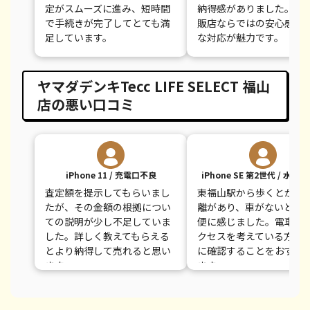
定がスムーズに進み、短時間
納得感がありました。家
で手続きが完了してとても満
販店ならではの安心感と
足しています。
な対応が魅力です。
ヤマダデンキTecc LIFE SELECT 福山
店の悪い口コミ
iPhone 11 / 充電口不良
iPhone SE 第2世代 / 水濡
査定額を提示してもらいまし
東福山駅から歩くとかな
たが、その金額の根拠につい
離があり、車がないと少
ての説明が少し不足していま
便に感じました。電車で
した。詳しく教えてもらえる
クセスを考えている方は
とより納得して売れると思い
に確認することをおすす
ます。
ます。