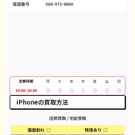
iPhone 13 Pro
都度見積(非公開)
¥69,100
¥
電話番号
084-973-9660
iPhone 13 Pro Max
都度見積(非公開)
¥80,100
¥
iPhone 12 mini
都度見積(非公開)
¥27,600
¥
iPhone 12 Pro
都度見積(非公開)
¥40,600
¥
iPhone 12 Pro Max
都度見積(非公開)
¥51,100
¥
iPhone 12
都度見積(非公開)
¥37,100
¥
iPhone SE 2
都度見積(非公開)
¥12,100
¥
営業時間
月
火
水
木
金
土
日
10:00~20:00
○
○
○
○
○
○
○
iPhone 11
都度見積(非公開)
¥30,100
¥
iPhoneの買取方法
iPhone 11 Pro
都度見積(非公開)
¥30,600
¥
iPhone 11 Pro Max
都度見積(非公開)
¥39,600
¥
店頭買取 / 宅配買取
画面割れ ○
残債あり ○
iPhone XR
都度見積(非公開)
¥18,100
¥