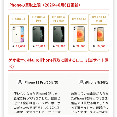
iPhoneの買取上限（2026年8月6日更新）
iPhone 11
iPhone 11
iPhone 12
iPh
iPhone 11
iPhone 12
Pro
Pro Max
mini
¥
¥
¥
¥
¥
¥
19,000
20,000
22,000
26,000
19,000
ゲオ熊本小峰店のiPhone買取に関する口コミ(当サイト調
べ)
iPhone 12 Pro/50代/男
iPhone 8/20代/女
使わなくなったiPhone12Proを
放置していた電源が入らなくな
査定に持って行きました。他店と
たiPhone8を持って行きました
比べて金額は低いですが、ボロボ
他店では買取不可でしたが買い
ロだったので1円でもつけばと思
って頂きました。値段がつき嬉
い査定して頂きました。だいぶ減
かったです。スタッフの対応も
額になりましたが買い取っていた
かったです。