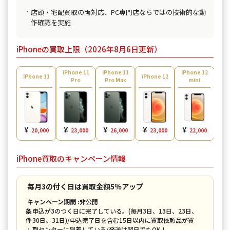
店頭・宅配買取の両対応、PC専門店ならではの技術的な動
作確認を実施
iPhoneの買取上限（2026年8月6日更新）
iPhone 11
iPhone 11
iPhone 12
iPh
iPhone 11
iPhone 12
Pro
Pro Max
mini
¥
¥
¥
¥
¥
¥
20,000
23,000
26,000
23,000
22,000
iPhone買取のキャンペーン情報
毎月3の付く日は買取金額5％アップ
キャンペーン期間 :
非公開
条
申込が3のつく日に完了している。(毎月3日、13日、23日、
件
30日、31日)/申込完了日を含む15日以内に買取依頼品が買
:
取センターに到着している/発送は翌日でもOK！