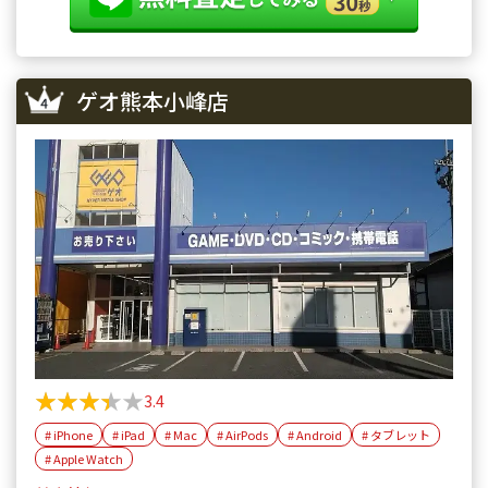
ゲオ熊本小峰店
★★★★★
★★★★★
3.4
# iPhone
# iPad
# Mac
# AirPods
# Android
# タブレット
# Apple Watch