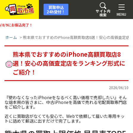
買取申込
サイト内
24h受付！
MENU
検索
！
ホーム
>
熊本県でおすすめのiPhone高額買取店8選！安心の高価査定
熊本県でおすすめのiPhone高額買取店8
選！安心の高価査定店をランキング形式に
ご紹介！
2026/06/10
『使わなくなったiPhoneをなるべく高い価格で売却したい』そん
な熔本県の皆さまに、中古iPhoneを高価で売れる宅配買取専門店
をご紹介します。
近くに買取店がなくても安心で、Webで依頼して届いた専用キッ
トに詰めて郵送に出すだけで完了します。