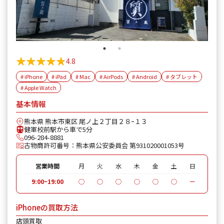
★★★★★
★★★★★
4.8
# iPhone
# iPad
# Mac
# AirPods
# Android
# タブレット
# Apple Watch
基本情報
熊本県 熊本市東区 尾ノ上２丁目２８ｰ１３
健軍校前駅から車で5分
096-284-8881
古物商許可番号：熊本県公安委員会 第931020001053号
営業時間
月
火
水
木
金
土
日
9:00~19:00
◯
◯
◯
◯
◯
◯
ー
iPhoneの買取方法
店頭買取