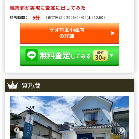
だけました。
編集部が実際に査定に出してみた
5分
待ち時間：
（査定日時：2026/04/02(木) 12:00）
ゲオ熊本小峰店
▶︎
の詳細
質乃蔵