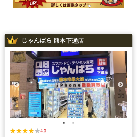
iPhone SE 3
¥29,600
¥25,000
¥27
iPhone 13
¥58,100
¥40,000
¥44
iPhone 13 mini
¥50,100
¥40,000
¥41
じゃんぱら 熊本下通店
iPhone 13 Pro
¥69,100
¥55,000
¥57
iPhone 13 Pro Max
¥80,100
¥63,000
¥66
iPhone 12 mini
¥27,100
¥23,000
¥25
iPhone 12 Pro
¥40,600
¥33,000
¥38
iPhone 12 Pro Max
¥51,100
¥45,000
¥46
iPhone 12
¥37,100
¥25,000
¥28
iPhone SE 2
¥12,100
¥10,000
¥10
★★★★★
★★★★★
4.0