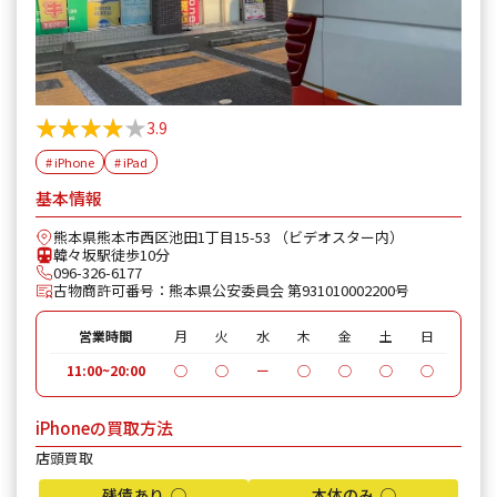
★★★★★
★★★★★
3.9
# iPhone
# iPad
基本情報
熊本県熊本市西区池田1丁目15-53 （ビデオスター内）
韓々坂駅徒歩10分
096-326-6177
古物商許可番号：熊本県公安委員会 第931010002200号
営業時間
月
火
水
木
金
土
日
11:00~20:00
◯
◯
ー
◯
◯
◯
◯
iPhoneの買取方法
店頭買取
残債あり ◯
本体のみ ◯