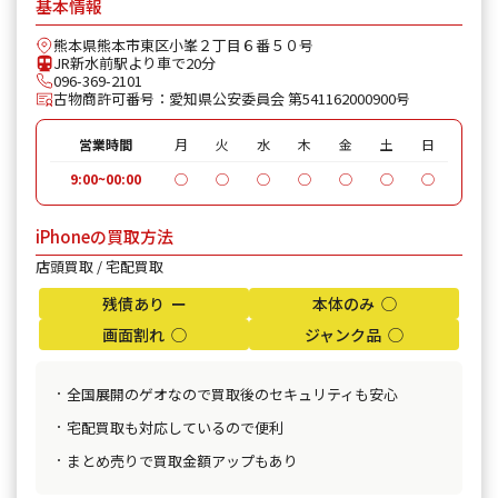
基本情報
熊本県熊本市東区小峯２丁目６番５０号
JR新水前駅より車で20分
096-369-2101
古物商許可番号：愛知県公安委員会 第541162000900号
営業時間
月
火
水
木
金
土
日
9:00~00:00
◯
◯
◯
◯
◯
◯
◯
iPhoneの買取方法
店頭買取 / 宅配買取
残債あり ー
本体のみ ◯
画面割れ ◯
ジャンク品 ◯
全国展開のゲオなので買取後のセキュリティも安心
宅配買取も対応しているので便利
まとめ売りで買取金額アップもあり