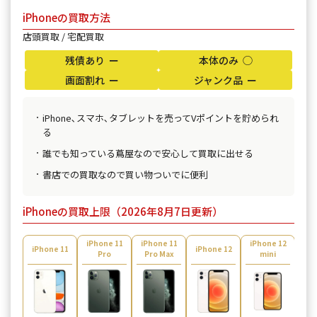
iPhoneの買取方法
店頭買取 / 宅配買取
残債あり ー
本体のみ ◯
画面割れ ー
ジャンク品 ー
iPhone､スマホ､タブレットを売ってVポイントを貯められ
る
誰でも知っている蔦屋なので安心して買取に出せる
書店での買取なので買い物ついでに便利
iPhoneの買取上限（2026年8月7日更新）
iPhone 11
iPhone 11
iPhone 12
iPh
iPhone 11
iPhone 12
Pro
Pro Max
mini
¥