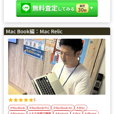
Mac Book編：Mac Relic
★★★★★
★★★★★
5
# MacBook
# MacBook Pro
# MacBook Air
# iMac
# Windows
# その他周辺機器
# Android
# iPad
# iPhone