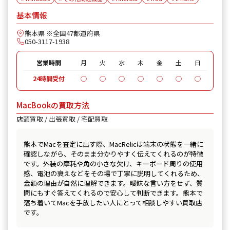
基本情報
熊本県 ※全国47都道府県
050-3117-1938
営業時間
月
火
水
木
金
土
日
24時間受付
◯
◯
◯
◯
◯
◯
◯
MacBookの買取方法
店頭買取 / 出張買取 / 宅配買取
熊本でMacを査定に出す際、MacRelicは端末の状態を一緒に
確認しながら、そのまま分かりやすく伝えてくれるのが特徴
です。外装の摩耗や角の小さな欠け、キーボード周りの使用
感、電池の衰えなどをその場で丁寧に説明してくれるため、
金額の理由が自然に理解できます。曖昧な言い方をせず、質
問にもすぐ答えてくれるので安心して判断できます。熊本で
落ち着いてMacを手放したい人にとって相談しやすい買取店
です。