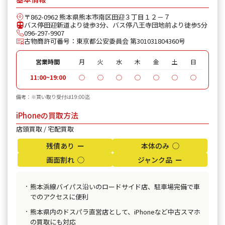
〒862-0962 熊本県熊本市南区田迎３丁目１２－７
バス停田迎新道より徒歩3分、バス停八王寺団地前より徒歩5分
096-297-9907
古物商許可番号：東京都公安委員会 第301031804360号
営業時間
月
火
水
木
金
土
日
11:00~19:00
◯
◯
◯
◯
◯
◯
◯
備考：※買い取り受付は19:00迄
iPhoneの買取方法
店頭買取 / 宅配買取
残債あり ー
本体のみ ◯
画面割れ ◯
ジャンク品 ー
熊本浜線バイパス沿いのロードサイド店、駐車場完備で車
でのアクセスに便利
熊本県内のドスパラ直営店として、iPhoneなど中古スマホ
の買取にも対応