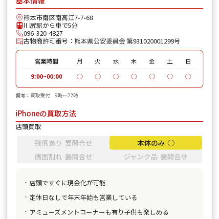
基本情報
熊本市南区南高江7-7-68
川尻駅から車で5分
096-320-4827
古物商許可番号：熊本県公安委員会 第931020001299号
営業時間
月
火
水
木
金
土
日
9:00~00:00
◯
◯
◯
◯
◯
◯
◯
備考：買取受付 9時〜22時
iPhoneの買取方法
店頭買取
残債あり 要問合せ
本体のみ ◯
画面割れ 要問合せ
ジャンク品 要問合せ
店頭ですぐに現金化が可能
定休日なしで年末年始も営業している
アミューズメントコーナーも有り子供も楽しめる