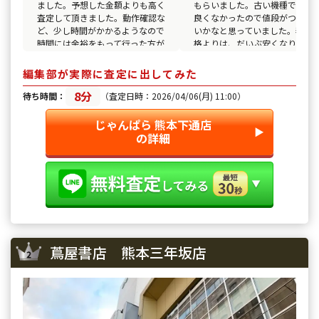
ました。予想した金額よりも高く
もらいました。古い機種で状態
査定して頂きました。動作確認な
良くなかったので値段がつけば
ど、少し時間がかかるようなので
いかなと思っていました。表示
時間には余裕をもって行った方が
格よりは、だいぶ安くなりまし
いいと思います。
が値段がつかないよりは良いと
いスタッフさんの対応も良かっ
編集部が実際に査定に出してみた
ので買い取って頂きました。
8分
待ち時間：
（査定日時：2026/04/06(月) 11:00）
じゃんぱら 熊本下通店
▶︎
の詳細
蔦屋書店 熊本三年坂店