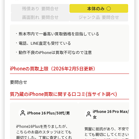
残債あり 要問合せ
本体のみ ◯
画面割れ 要問合せ
ジャンク品 要問合せ
熊本市内で一番高い買取価格を目指している
電話、LINE査定も受付ている
動作不良のiPhoneは買取不可なので注意
iPhoneの買取上限（2026年2月5日更新）
要問合せ
質乃蔵のiPhone買取に関する口コミ(当サイト調べ)
iPhone 16 Pro Max/40代/
iPhone 16 Plus/50代/男
女
iPhone16Plusを売りましたが、
質屋に抵抗があり、不安でした
こちらのお店のスタッフはとても
とても親切にしてくださいまし
親切でした。丁寧に査定してくれ