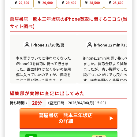
¥
¥
¥
¥
¥
22,800
26,600
29,400
28,500
25,600
蔦屋書店 熊本三年坂店のiPhone買取に関する口コミ(当
サイト調べ)
iPhone 13/20代/男
iPhone 12 mini/30代/女
本を買うついでに使わなくなった
iPhone12miniを買い取って頂き
iPhone13を買取に持って行きま
ました。買取金額より減額はさ
した。画面割れはなく多少の使用
ましたが、古い機種でしたので
傷は入っていたのですが、値段を
段がついただけでも良かったで
つけて買い取って頂きました。
す。店内も明るく蔦屋なので女
でも気軽に入れます。
編集部が実際に査定に出してみた
20分
待ち時間：
（査定日時：2026/04/06(月) 15:00）
蔦屋書店 熊本三年坂店
▶︎
の詳細