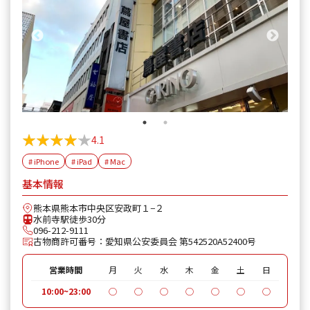
★★★★★
★★★★★
4.1
# iPhone
# iPad
# Mac
基本情報
熊本県熊本市中央区安政町１−２
水前寺駅徒歩30分
096-212-9111
古物商許可番号：愛知県公安委員会 第542520A52400号
営業時間
月
火
水
木
金
土
日
10:00~23:00
◯
◯
◯
◯
◯
◯
◯