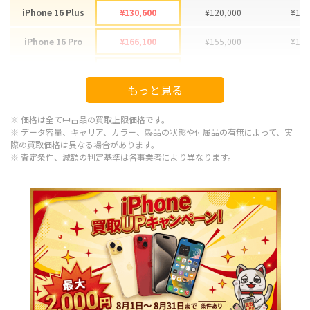
iPhone 16 Plus
¥130,600
¥120,000
¥123
iPhone 16 Pro
¥166,100
¥155,000
¥152
iPhone 16 Pro Max
¥178,100
¥170,000
¥166
もっと見る
iPhone 15
¥92,100
¥85,000
¥80
※ 価格は全て中古品の買取上限価格です。
iPhone 15 Plus
¥97,100
¥90,000
¥83
※ データ容量、キャリア、カラー、製品の状態や付属品の有無によって、実
際の買取価格は異なる場合があります。
※ 査定条件、減額の判定基準は各事業者により異なります。
iPhone 15 Pro
¥120,100
¥110,000
¥108
iPhone 15 Pro Max
¥143,100
¥125,000
¥123
iPhone 14 Plus
¥66,600
¥63,000
¥61
iPhone 14
¥66,600
¥58,000
¥58
iPhone 14 Pro
¥86,600
¥78,000
¥79
iPhone 14 Pro Max
¥98,100
¥93,000
¥90