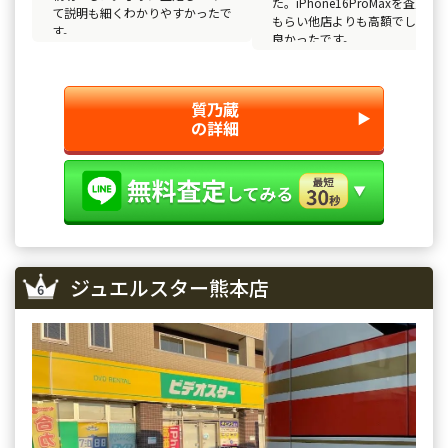
た。iPhone16ProMaxを査定し
て説明も細くわかりやすかったで
もらい他店よりも高額でしたの
す。
良かったです。
質乃蔵
▶︎
の詳細
ジュエルスター熊本店