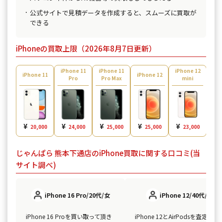
公式サイトで見積データを作成すると、スムーズに買取が
できる
iPhoneの買取上限（2026年8月7日更新）
iPhone 11
iPhone 11
iPhone 12
iPh
iPhone 11
iPhone 12
Pro
Pro Max
mini
¥
¥
¥
¥
¥
¥
20,000
24,000
25,000
25,000
23,000
じゃんぱら 熊本下通店のiPhone買取に関する口コミ(当
サイト調べ)
iPhone 16 Pro/20代/女
iPhone 12/40代/男
iPhone 16 Proを買い取って頂き
iPhone 12とAirPodsを査定して