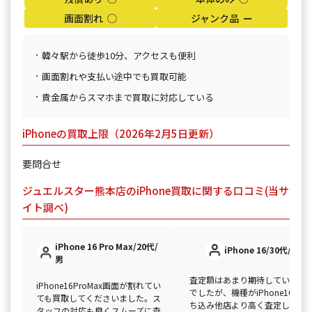
画面割れ ◯
ジャンク品 ー
韓々駅から徒歩10分、アクセスも便利
画面割れや支払い途中でも買取可能
貴金属からスマホまで買取に対応している
iPhoneの買取上限（2026年2月5日更新）
要問合せ
ジュエルスター熊本店のiPhone買取に関する口コミ(当サ
イト調べ)
iPhone 16 Pro Max/20代/
iPhone 16/30代/女
男
査定額はあまり期待していませ
iPhone16ProMax画面が割れてい
でしたが、機種がiPhone16を持
ても買取してくださいました。ス
ち込み他店より高く査定してく
タッフの対応も良くスムーズに査