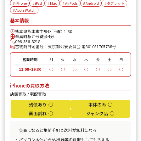
iPhone 11
¥30,100
¥20,000
¥22
# iPhone
# iPad
# Mac
# AirPods
# Android
# タブレット
# Apple Watch
iPhone 11 Pro
¥30,600
¥24,000
¥26
基本情報
iPhone 11 Pro Max
¥39,600
¥25,000
¥29
熊本県熊本市中央区下通2-1-30
辛島町駅から徒歩4分
iPhone XR
¥18,100
¥8,000
¥15
096-356-8218
古物商許可番号：東京都公安委員会 第301031705738号
iPhone XS
¥20,600
¥12,000
¥17
営業時間
月
火
水
木
金
土
日
iPhone XS Max
¥26,100
¥15,000
¥19
11:00~19:30
◯
◯
◯
◯
◯
◯
◯
iPhone X
¥14,100
¥6,000
¥11
iPhoneの買取方法
店頭買取 / 宅配買取
iPhone 8 Plus
¥30,100
¥5,000
¥12
残債あり ◯
本体のみ ◯
iPhone 8
¥9,100
¥5,000
¥8,
画面割れ ◯
ジャンク品 ◯
iPhone 7
¥7,800
¥2,000
¥7,
会員になると集荷手配と送料が無料になる
iPhone 7 Plus
¥12,100
¥2,000
¥11
パソコン本体からAV機器等の買取もしてもらえる