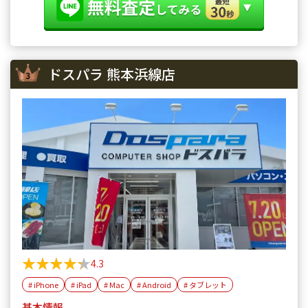
ドスパラ 熊本浜線店
★★★★★
★★★★★
4.3
# iPhone
# iPad
# Mac
# Android
# タブレット
基本情報