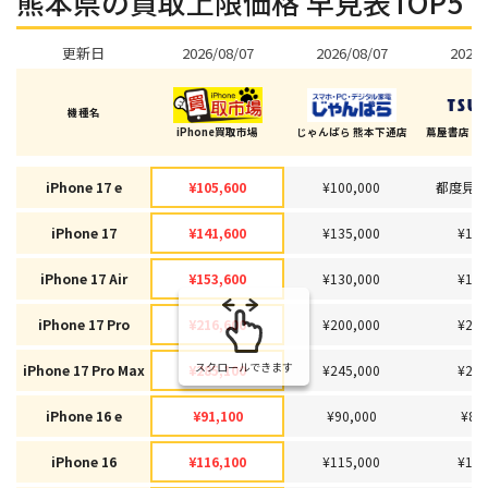
熊本県の買取上限価格 早見表TOP5
更新日
2026/08/07
2026/08/07
2026/
機種名
iPhone買取市場
じゃんぱら 熊本下通店
蔦屋書店 
iPhone 17 e
¥105,600
¥100,000
都度見積
iPhone 17
¥141,600
¥135,000
¥133
iPhone 17 Air
¥153,600
¥130,000
¥130
iPhone 17 Pro
¥216,600
¥200,000
¥205
スクロールできます
iPhone 17 Pro Max
¥285,100
¥245,000
¥243
iPhone 16 e
¥91,100
¥90,000
¥85
iPhone 16
¥116,100
¥115,000
¥109