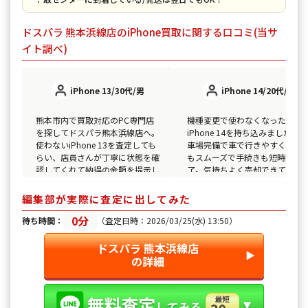
ドスパラ 熊本浜線店のiPhone買取に関する口コミ(当サ
イト調べ)
iPhone 13/30代/男
iPhone 14/20代/女
熊本市内で買取対応のPC専門店
機種変更で使わなくなった
を探してドスパラ熊本浜線店へ。
iPhone 14を持ち込みました。駐
使わないiPhone 13を査定しても
車場完備で車で行きやすく、査
らい、店員さんが丁寧に状態を確
もスムーズで手続きも短時間で
認してくれて納得の金額を提示し
了。気持ちよく売却できて満足
てもらえました。
す。
編集部が実際に査定に出してみた
0分
待ち時間：
（査定日時：2026/03/25(水) 13:50）
ドスパラ 熊本浜線店
▶︎
の詳細