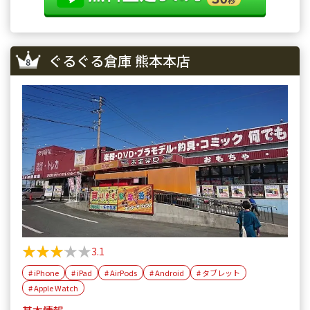
ぐるぐる倉庫 熊本本店
★★★★★
★★★★★
3.1
# iPhone
# iPad
# AirPods
# Android
# タブレット
# Apple Watch