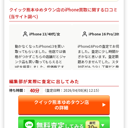
クイック熊本ゆめタウン店のiPhone買取に関する口コミ
(当サイト調べ)
iPhone 13/40代/女
iPhone 16 Pro/20代/男
動かなくなったiPhone13を買い
iPhone16Proの査定でお伺いし
取ってもらいました。他店では価
ました。査定に少し時間かかり
格がつかずこちらの店舗だとジャ
ぎかなと思います。査定額には
ンク品も買い取ってもらえると
題ありませんでした。スタッフ
HPを拝見しました。低価格です
対応がもう少し丁寧だと良かっ
が嬉しかったです。
と思います。
編集部が実際に査定に出してみた
40分
待ち時間：
（査定日時：2026/04/08(水) 12:15）
クイック熊本ゆめタウン店
▶︎
の詳細