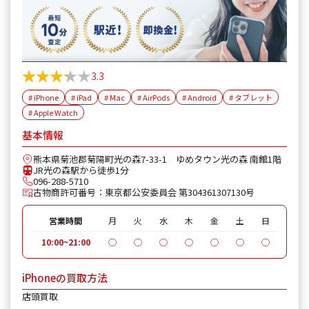
★★★★★
★★★★★
3.3
# iPhone
# iPad
# Mac
# AirPods
# Android
# タブレット
# Apple Watch
基本情報
熊本県菊池郡菊陽町光の森7-33-1 ゆめタウン光の森 南館1階
JR光の森駅から徒歩1分
096-288-5710
古物商許可番号：東京都公安委員会 第304361307130号
営業時間
月
火
水
木
金
土
日
10:00~21:00
◯
◯
◯
◯
◯
◯
◯
iPhoneの買取方法
店頭買取