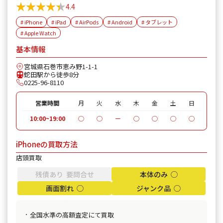
★★★★★
★★★★★
4.4
# iPhone
# iPad
# AirPods
# Android
# タブレット
# Apple Watch
基本情報
宮城県石巻市恵み野1-1-1
蛇田駅から徒歩8分
0225-96-8110
営業時間
月
火
水
木
金
土
日
10:00~19:00
◯
◯
ー
◯
◯
◯
◯
iPhoneの買取方法
店頭買取
残債あり 要問合せ
本体のみ ◯
画面割れ ◯
ジャンク品 ◯
全国水準の高額査定にて買取