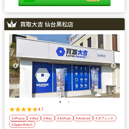
買取大吉 仙台黒松店
★★★★★
★★★★★
4.7
# iPhone
# iPad
# Mac
# AirPods
# Android
# タブレット
# Apple Watch