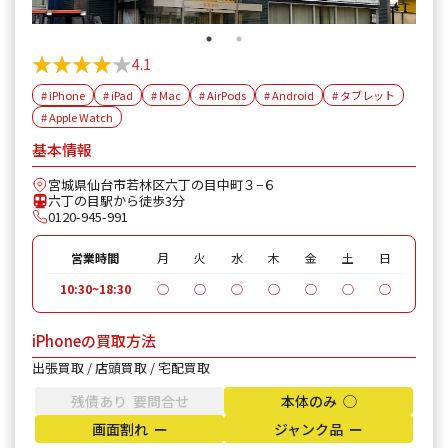
★★★★★
★★★★★
4.1
# iPhone
# iPad
# Mac
# AirPods
# Android
# タブレット
# Apple Watch
基本情報
宮城県仙台市若林区六丁の目中町３−６
六丁の目駅から徒歩3分
0120-945-991
営業時間
月
火
水
木
金
土
日
10:30~18:30
◯
◯
◯
◯
◯
◯
◯
iPhoneの買取方法
出張買取 / 店頭買取 / 宅配買取
残債あり 要問合せ
本体のみ ◯
画面割れ ー
ジャンク品 ー