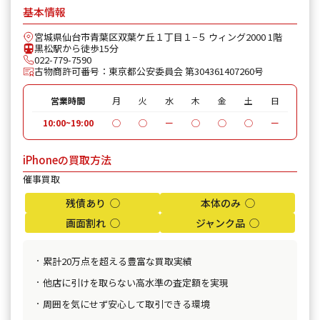
基本情報
宮城県仙台市青葉区双葉ケ丘１丁目１−５ ウィング2000 1階
黒松駅から徒歩15分
022-779-7590
古物商許可番号：東京都公安委員会 第304361407260号
営業時間
月
火
水
木
金
土
日
10:00~19:00
◯
◯
ー
◯
◯
◯
ー
iPhoneの買取方法
催事買取
残債あり ◯
本体のみ ◯
画面割れ ◯
ジャンク品 ◯
累計20万点を超える豊富な買取実績
他店に引けを取らない高水準の査定額を実現
周囲を気にせず安心して取引できる環境