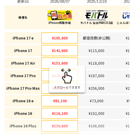
更新日
2026/08/07
2025/12/18
2026/
機種名
iPhone買取市場
モバトル 仙台PARCO2店
じゃんぱら 
iPhone 17 e
¥105,600
都度見積(非公開)
¥100
iPhone 17
¥141,600
¥115,000
¥135
iPhone 17 Air
¥153,600
¥118,000
¥130
iPhone 17 Pro
¥216,600
¥187,000
¥200
スクロールできます
iPhone 17 Pro Max
¥285,100
¥256,000
¥245
iPhone 16 e
¥91,100
¥73,000
¥90
iPhone 16
¥116,100
¥102,000
¥115
iPhone 16 Plus
¥130,600
¥106,000
¥120