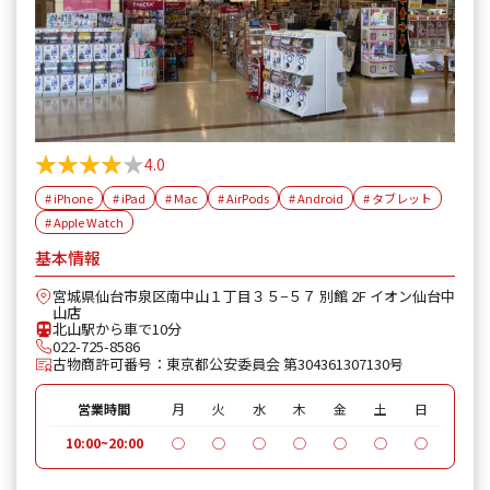
★★★★★
★★★★★
4.0
# iPhone
# iPad
# Mac
# AirPods
# Android
# タブレット
# Apple Watch
基本情報
宮城県仙台市泉区南中山１丁目３５−５７ 別館 2F イオン仙台中
山店
北山駅から車で10分
022-725-8586
古物商許可番号：東京都公安委員会 第304361307130号
営業時間
月
火
水
木
金
土
日
10:00~20:00
◯
◯
◯
◯
◯
◯
◯