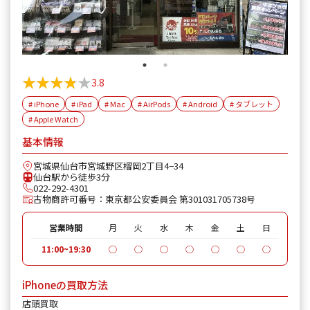
★★★★★
★★★★★
3.8
# iPhone
# iPad
# Mac
# AirPods
# Android
# タブレット
# Apple Watch
基本情報
宮城県仙台市宮城野区榴岡2丁目4−34
仙台駅から徒歩3分
022-292-4301
古物商許可番号：東京都公安委員会 第301031705738号
営業時間
月
火
水
木
金
土
日
11:00~19:30
◯
◯
◯
◯
◯
◯
◯
iPhoneの買取方法
店頭買取