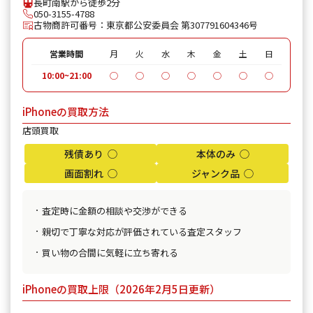
長町南駅から徒歩2分
050-3155-4788
古物商許可番号：東京都公安委員会 第307791604346号
営業時間
月
火
水
木
金
土
日
10:00~21:00
◯
◯
◯
◯
◯
◯
◯
iPhoneの買取方法
店頭買取
残債あり ◯
本体のみ ◯
画面割れ ◯
ジャンク品 ◯
査定時に金額の相談や交渉ができる
親切で丁寧な対応が評価されている査定スタッフ
買い物の合間に気軽に立ち寄れる
iPhoneの買取上限（2026年2月5日更新）