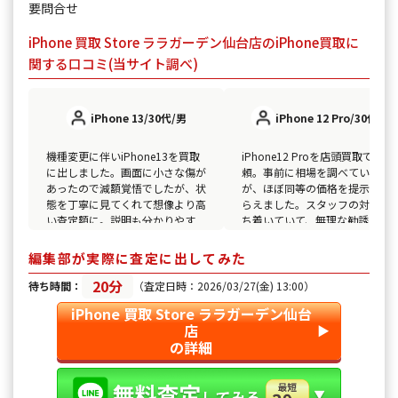
要問合せ
iPhone 買取 Store ララガーデン仙台店のiPhone買取に
関する口コミ(当サイト調べ)
iPhone 13/30代/男
iPhone 12 Pro/30代/女
機種変更に伴いiPhone13を買取
iPhone12 Proを店頭買取で依
に出しました。画面に小さな傷が
頼。事前に相場を調べていまし
あったので減額覚悟でしたが、状
が、ほぼ同等の価格を提示して
態を丁寧に見てくれて想像より高
らえました。スタッフの対応が
い査定額に。説明も分かりやす
ち着いていて、無理な勧誘もな
く、なぜこの金額なのか納得でき
し。データ消去の説明も丁寧で
ました。待ち時間も短く、初めて
不安なく手放せたのが良かった
編集部が実際に査定に出してみた
の買取でも安心して利用できまし
す。
20分
た。
待ち時間：
（査定日時：2026/03/27(金) 13:00）
iPhone 買取 Store ララガーデン仙台
店
▶︎
の詳細