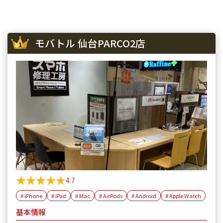
iPhone 13
¥58,100
¥44,000
¥40
iPhone 13 mini
¥50,100
¥44,000
¥40
モバトル 仙台PARCO2店
iPhone 13 Pro
¥69,100
¥57,000
¥55
iPhone 13 Pro Max
¥80,100
¥68,000
¥63
iPhone 12 mini
¥27,600
¥18,000
¥23
iPhone 12 Pro
¥40,600
¥37,000
¥33
iPhone 12 Pro Max
¥51,100
¥46,000
¥45
iPhone 12
¥37,100
¥29,500
¥25
★★★★★
★★★★★
4.7
iPhone SE 2
¥12,100
¥11,000
¥10
# iPhone
# iPad
# Mac
# AirPods
# Android
# Apple Watch
iPhone 11
¥30,100
¥23,000
¥20
基本情報