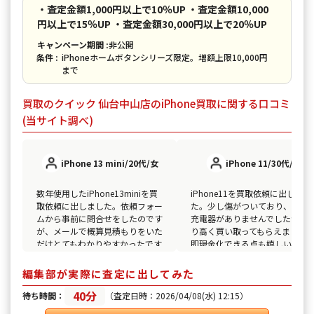
・査定金額1,000円以上で10％UP ・査定金額10,000
円以上で15％UP ・査定金額30,000円以上で20％UP
キャンペーン期間 :
非公開
条件 :
iPhoneホームボタンシリーズ限定。増額上限10,000円
まで
買取のクイック 仙台中山店のiPhone買取に関する口コミ
(当サイト調べ)
iPhone 13 mini/20代/女
iPhone 11/30代/男
数年使用したiPhone13miniを買
iPhone11を買取依頼に出しまし
取依頼に出しました。依頼フォー
た。少し傷がついており、付属
ムから事前に問合せをしたのです
充電器がありませんでしたがか
が、メールで概算見積もりをいた
り高く買い取ってもらえました
だけとてもわかりやすかったです
即現金化できる点も嬉しいです
♪
編集部が実際に査定に出してみた
40分
待ち時間：
（査定日時：2026/04/08(水) 12:15）