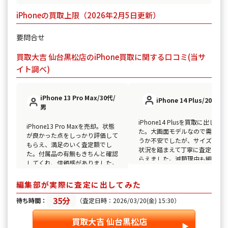
iPhoneの買取上限（2026年2月5日更新）
要問合せ
買取大吉 仙台黒松店のiPhone買取に関する口コミ(当サ
イト調べ)
iPhone 13 Pro Max/30代/
iPhone 14 Plus/20代/女
男
iPhone14 Plusを買取に出しまし
iPhone13 Pro Maxを売却。状態
た。大画面モデルなので需要が
が良かった点をしっかり評価して
うか不安でしたが、サイズや使
もらえ、満足のいく査定額でし
状況を踏まえて丁寧に査定して
た。付属品の有無もきちんと確認
らえました。減額理由も細かく
してくれ、信頼感がありました。
明があり、納得感のある取引で
た。対応も落ち着いていて安心
編集部が実際に査定に出してみた
きました。
35分
待ち時間：
（査定日時：2026/03/20(金) 15:30）
買取大吉 仙台黒松店
▶︎