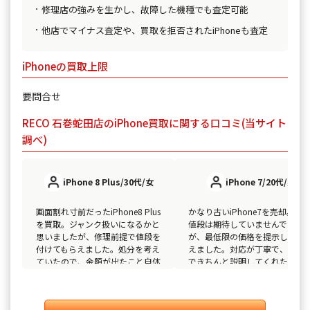
修理店の強みを生かし、故障した機種でも査定可能
他店でマイナス査定や、買取を拒否されたiPhoneも査定
iPhoneの買取上限
要問合せ
RECO 石巻蛇田店のiPhone買取に関する口コミ(当サイト
調べ)
iPhone 8 Plus/30代/女
iPhone 7/20代/男
画面割れ寸前だったiPhone8 Plus
かなり古いiPhone7を売却。正
を買取。ジャンク扱いになるかと
値段は期待していませんでした
思いましたが、修理前提で値段を
が、最低限の価格を提示しても
付けてもらえました。処分を考え
えました。対応が丁寧で、最後
ていたので、金額が出たこと自体
できちんと説明してくれたのが
ありがたかったです。
象的でした。