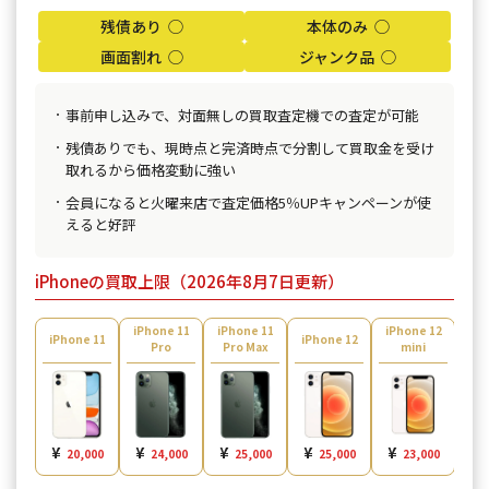
残債あり ◯
本体のみ ◯
画面割れ ◯
ジャンク品 ◯
事前申し込みで、対面無しの買取査定機での査定が可能
残債ありでも、現時点と完済時点で分割して買取金を受け
取れるから価格変動に強い
会員になると火曜来店で査定価格5％UPキャンペーンが使
えると好評
iPhoneの買取上限（2026年8月7日更新）
iPhone 11
iPhone 11
iPhone 12
iPh
iPhone 11
iPhone 12
Pro
Pro Max
mini
¥
¥
¥
¥
¥
¥
20,000
24,000
25,000
25,000
23,000