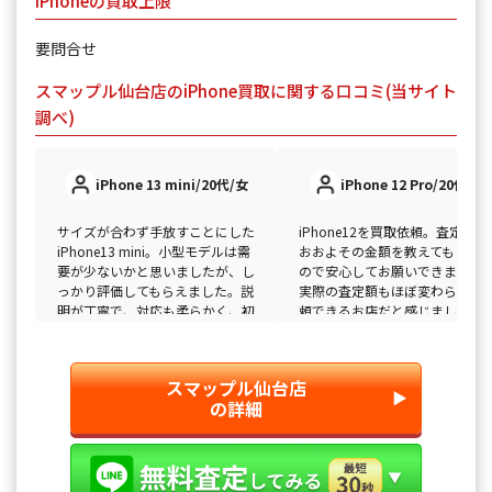
iPhoneの買取上限
要問合せ
スマップル仙台店のiPhone買取に関する口コミ(当サイト
調べ)
iPhone 13 mini/20代/女
iPhone 12 Pro/20代/男
サイズが合わず手放すことにした
iPhone12を買取依頼。査定前に
iPhone13 mini。小型モデルは需
おおよその金額を教えてもらえ
要が少ないかと思いましたが、し
ので安心してお願いできました
っかり評価してもらえました。説
実際の査定額もほぼ変わらず、
明が丁寧で、対応も柔らかく、初
頼できるお店だと感じました。
めてでも緊張せずに利用できまし
ち時間も短く助かりました。
た。
スマップル仙台店
▶︎
の詳細