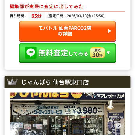
できて満足しています。
できて満足しています。
編集部が実際に査定に出してみた
65分
待ち時間：
（査定日時：2026/03/13(金) 15:56）
モバトル 仙台PARCO2店
▶︎
の詳細
じゃんぱら 仙台駅東口店