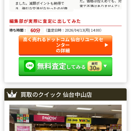
た。価格は控えめでも、対応が
ました。減額ポイントも納得で
実で不満はありませんでした。
き、強引な交渉がなかったのが良
かったです。
編集部が実際に査定に出してみた
60分
待ち時間：
（査定日時：2026/04/13(月) 14:00）
高く売れるドットコム 仙台リユースセ
ンター
▶︎
の詳細
買取のクイック 仙台中山店