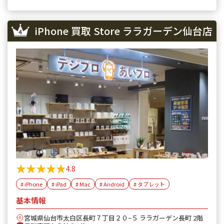
iPhone 買取 Store ララガーデン仙台店
★★★★★
★★★★★
4.8
# iPhone
# iPad
# Mac
# Android
# タブレット
基本情報
宮城県仙台市太白区長町７丁目２０−５ ララガーデン長町 2階