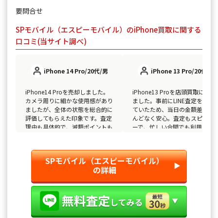
要問合せ
SPモバイル（エスピーモバイル）のiPhone買取に関する
口コミ(当サイト調べ)
iPhone 14 Pro/20代/男
iPhone 13 Pro/20代/男
iPhone14 Proを売却しました。
iPhone13 Proを店頭買取に出し
カメラ周りに細かな使用感があり
ました。事前にLINE査定を利用
ましたが、全体の状態を総合的に
ていたため、当日の金額差がほ
評価してもらえた印象です。査定
んどなく安心。査定もスピーデ
理由も具体的で、減額ポイントも
ーで、忙しい合間でも利用しや
納得できました。対応が落ち着い
かったです。説明も簡潔で好印
ていて、急かされることもなく安
でした。
心して取引できました。
SPモバイル（エスピーモバイル）
▶︎
の詳細