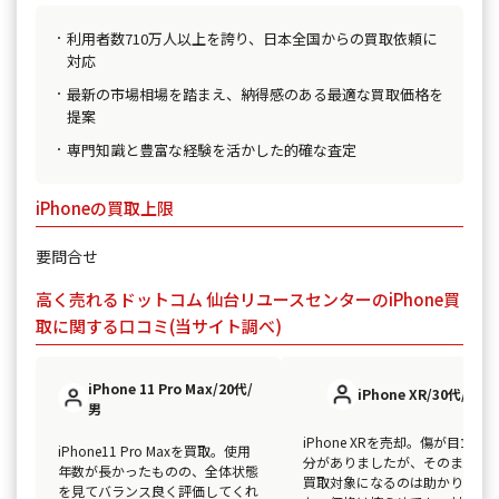
利用者数710万人以上を誇り、日本全国からの買取依頼に
対応
最新の市場相場を踏まえ、納得感のある最適な買取価格を
提案
専門知識と豊富な経験を活かした的確な査定
iPhoneの買取上限
要問合せ
高く売れるドットコム 仙台リユースセンターのiPhone買
取に関する口コミ(当サイト調べ)
iPhone 11 Pro Max/20代/
iPhone XR/30代/男
男
iPhone XRを売却。傷が目立つ
iPhone11 Pro Maxを買取。使用
分がありましたが、そのままで
年数が長かったものの、全体状態
買取対象になるのは助かりまし
を見てバランス良く評価してくれ