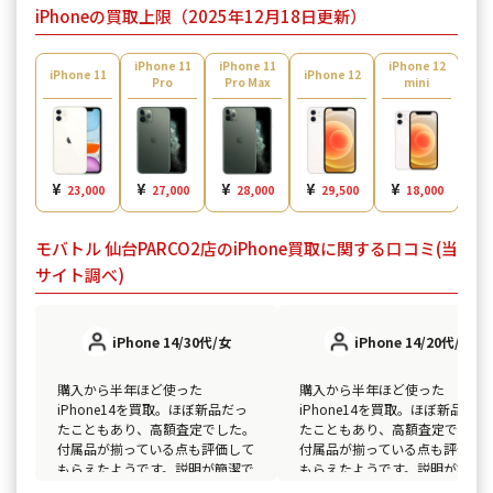
iPhoneの買取上限（2025年12月18日更新）
iPhone 11
iPhone 11
iPhone 12
iPh
iPhone 11
iPhone 12
Pro
Pro Max
mini
¥
¥
¥
¥
¥
¥
23,000
27,000
28,000
29,500
18,000
モバトル 仙台PARCO2店のiPhone買取に関する口コミ(当
サイト調べ)
iPhone 14/30代/女
iPhone 14/20代/男
購入から半年ほど使った
購入から半年ほど使った
iPhone14を買取。ほぼ新品だっ
iPhone14を買取。ほぼ新品だっ
たこともあり、高額査定でした。
たこともあり、高額査定でした
付属品が揃っている点も評価して
付属品が揃っている点も評価し
もらえたようです。説明が簡潔で
もらえたようです。説明が簡潔
分かりやすく、スムーズに現金化
分かりやすく、スムーズに現金