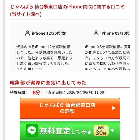
じゃんぱら 仙台駅東口店のiPhone買取に関する口コミ
(当サイト調べ)
iPhone 12/20代/女
iPhone XS/30代/男
残債のあるiPhone12を買取依頼
iPhoneXSを買取依頼。買取金額
しました。分割買取をお願いした
が他店と比べて高額だと感じま
ので、他社よりも高く、想定より
た。スタッフの方が親切で、事
も高く買い取ってもらえました。
に電話で問い合わせを行った際
また利用します。
もどういったものが買取不可な
か分かりやすく教えていただけ
した。
編集部が実際に査定に出してみた
8分
待ち時間：
（査定日時：2026/04/06(月) 11:00）
じゃんぱら 仙台駅東口店
▶︎
の詳細