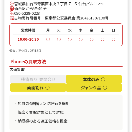
iPhone 11 Pro
¥30,600
¥27,000
¥24
宮城県仙台市青葉区中央３丁目７−５ 仙台パルコ2 5F
仙台駅から徒歩1分
iPhone 11 Pro Max
¥39,600
¥28,000
¥25
050-5228-0223
古物商許可番号：東京都公安委員会 第304361307130号
iPhone XR
¥18,100
¥15,000
¥8,
営業時間
月
火
水
木
金
土
日
iPhone XS
¥20,600
¥16,000
¥12
10:00~20:30
◯
◯
◯
◯
◯
◯
◯
iPhone XS Max
¥26,100
¥19,000
¥15
備考：定休日：2月15日
iPhoneの買取方法
iPhone X
¥14,100
¥9,000
¥6,
店頭買取
iPhone 8 Plus
¥30,100
¥14,000
¥5,
残債あり 要問合せ
本体のみ ◯
iPhone 8
¥9,100
¥8,500
¥5,
画面割れ ◯
ジャンク品 ◯
iPhone 7
¥7,800
¥6,000
¥2,
独自の4段階ランク評価を採用
iPhone 7 Plus
¥12,100
¥5,000
¥2,
幅広く買取対象として対応
納得感のある適正価格を提案