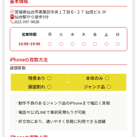
基本情報
宮城県仙台市青葉区中央１丁目６−２７ 仙信ビル 5F
仙台駅から徒歩3分
022-397-9028
営業時間
月
火
水
木
金
土
日
10:00~19:00
◯
◯
◯
◯
◯
◯
◯
iPhoneの買取方法
店頭買取
残債あり ◯
本体のみ ◯
画面割れ ◯
ジャンク品 ◯
動作不良のあるジャンク品のiPhoneまで幅広く買取
電話や公式LINEで事前見積もりが可能
好立地にあり、通いやすく気軽に利用できる店舗