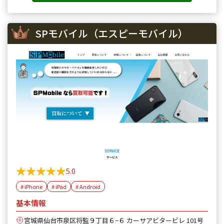
SPモバイル（エスピーモバイル）
★★★★★
★★★★★
5.0
# iPhone
# iPad
# Android
基本情報
宮城県仙台市泉区将監９丁目６−６ カーサアビタービレ 101号