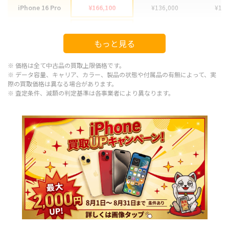
iPhone 16 Pro
¥166,100
¥136,000
¥155
iPhone 16 Pro Max
¥178,100
¥151,000
¥170
もっと見る
iPhone 15
¥92,100
¥77,000
¥85
※ 価格は全て中古品の買取上限価格です。
iPhone 15 Plus
¥97,100
¥79,000
¥90
※ データ容量、キャリア、カラー、製品の状態や付属品の有無によって、実
際の買取価格は異なる場合があります。
※ 査定条件、減額の判定基準は各事業者により異なります。
iPhone 15 Pro
¥120,100
¥94,000
¥110
iPhone 15 Pro Max
¥143,100
¥113,000
¥125
iPhone 14 Plus
¥66,600
¥61,000
¥63
iPhone 14
¥66,600
¥57,000
¥58
iPhone 14 Pro
¥86,600
¥74,000
¥78
iPhone 14 Pro Max
¥98,100
¥93,000
¥93
iPhone SE 3
¥29,600
¥23,000
¥25