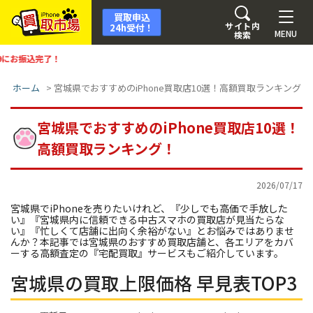
買取申込
サイト内
24h受付！
MENU
検索
本
ホーム
>
宮城県でおすすめのiPhone買取店10選！高額買取ランキング！
宮城県でおすすめのiPhone買取店10選！
高額買取ランキング！
2026/07/17
宮城県でiPhoneを売りたいけれど、『少しでも高価で手放した
い』『宮城県内に信頼できる中古スマホの買取店が見当たらな
い』『忙しくて店舗に出向く余裕がない』とお悩みではありませ
んか？本記事では宮城県のおすすめ買取店舗と、各エリアをカバ
ーする高額査定の『宅配買取』サービスもご紹介しています。
宮城県の買取上限価格 早見表TOP3