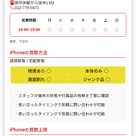
泉中央駅から徒歩14分
022-779-5673
営業時間
月
火
水
木
金
土
日
10:00~19:00
◯
◯
◯
◯
◯
◯
◯
備考：不定休
iPhoneの買取方法
店頭買取 / 宅配買取
残債あり ◯
本体のみ ◯
画面割れ ◯
ジャンク品 ◯
スタッフが端末の状態や付属品の有無を丁寧に確認
思い立ったタイミングで気軽に問い合わせが可能
思い立ったタイミングで気軽に問い合わせが可能
iPhoneの買取上限