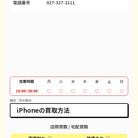
iPhone 13 Pro
都度見積(非公開)
¥69,100
¥
電話番号
027-327-2111
iPhone 13 Pro Max
都度見積(非公開)
¥80,100
¥
iPhone 12 mini
都度見積(非公開)
¥27,600
¥
iPhone 12 Pro
都度見積(非公開)
¥40,600
¥
iPhone 12 Pro Max
都度見積(非公開)
¥51,100
¥
iPhone 12
都度見積(非公開)
¥37,100
¥
iPhone SE 2
都度見積(非公開)
¥12,100
¥
営業時間
月
火
水
木
金
土
日
10:00~20:00
○
○
○
○
○
○
○
iPhone 11
都度見積(非公開)
¥30,100
¥
備考：年中無休
iPhone 11 Pro
都度見積(非公開)
¥30,600
¥
iPhoneの買取方法
iPhone 11 Pro Max
都度見積(非公開)
¥39,600
¥
店頭買取 / 宅配買取
iPhone XR
都度見積(非公開)
¥18,100
¥