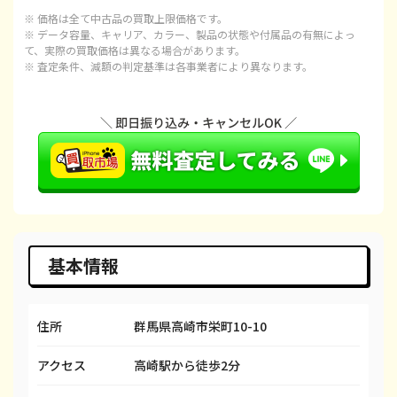
※ 価格は全て中古品の買取上限価格です。
iPhone 15 Plus
都度見積(非公開)
¥97,100
¥
※ データ容量、キャリア、カラー、製品の状態や付属品の有無によっ
て、実際の買取価格は異なる場合があります。
※ 査定条件、減額の判定基準は各事業者により異なります。
iPhone 15 Pro
都度見積(非公開)
¥120,100
¥1
iPhone 15 Pro Max
都度見積(非公開)
¥143,100
¥1
iPhone 14 Plus
都度見積(非公開)
¥66,600
¥
iPhone 14
都度見積(非公開)
¥66,600
¥
iPhone 14 Pro
都度見積(非公開)
¥86,600
¥
iPhone 14 Pro Max
都度見積(非公開)
¥98,100
¥
基本情報
iPhone SE 3
都度見積(非公開)
¥29,600
¥
住所
群馬県高崎市栄町10-10
iPhone 13
都度見積(非公開)
¥58,100
¥
アクセス
高崎駅から徒歩2分
iPhone 13 mini
都度見積(非公開)
¥50,100
¥