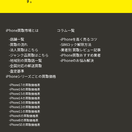
す。
iPhone買取市場とは
コラム一覧
-店舗一覧
-iPhoneを高く売るコツ
-買取の流れ
-SIMロック解除方法
-法人買取はこちら
-業者別 買取レビュー記事
-ジャンク品買取はこちら
-iPhone買取おすすめ業者
-地域別の買取店一覧
-iPhoneのお悩み解決
-全国対応の郵送買取
-査定基準
iPhoneシリーズごとの買取価格
-iPhone17の買取価格表
-iPhone16の買取価格表
-iPhone15の買取価格表
-iPhone14の買取価格表
-iPhone13の買取価格表
-iPhone12の買取価格表
-iPhone11の買取価格表
-iPhoneXの買取価格表
-iPhone8の買取価格表
-iPhoneSEの買取価格表