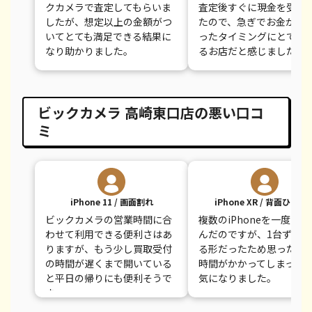
クカメラで査定してもらいま
査定後すぐに現金を受け
したが、想定以上の金額がつ
たので、急ぎでお金が必
いてとても満足できる結果に
ったタイミングにとても
なり助かりました。
るお店だと感じました。
ビックカメラ 高崎東口店の悪い口コ
ミ
iPhone 11 / 画面割れ
iPhone XR / 背面ひびあ
ビックカメラの営業時間に合
複数のiPhoneを一度に
わせて利用できる便利さはあ
んだのですが、1台ずつ査
りますが、もう少し買取受付
る形だったため思ったよ
の時間が遅くまで開いている
時間がかかってしまった
と平日の帰りにも便利そうで
気になりました。
す。