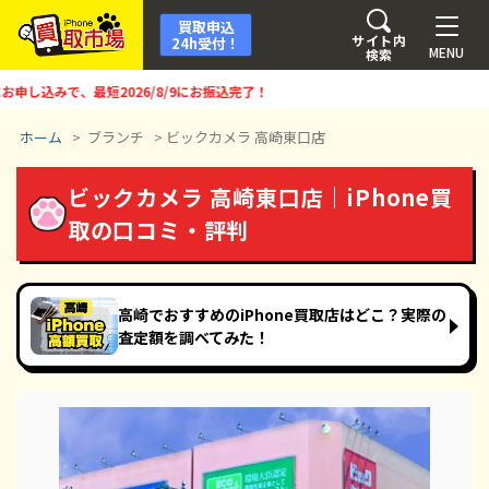
買取申込
サイト内
24h受付！
MENU
検索
し込みで、最短
2026/8/9
にお振込完了！
ホーム
>
ブランチ
>
ビックカメラ 高崎東口店
ビックカメラ 高崎東口店｜iPhone買
取の口コミ・評判
高崎でおすすめのiPhone買取店はどこ？実際の
査定額を調べてみた！