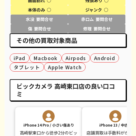
画面割れ ○
残債あり ○
iPhone XS
都度見積(非公開)
¥20,600
¥
本体のみ ○
ジャンク ○
iPhone XS Max
都度見積(非公開)
¥26,100
¥
水没 要問合せ
赤ロム 要問合せ
傷 要問合せ
修理 要問合せ
iPhone X
都度見積(非公開)
¥14,100
¥
その他の買取対象商品
iPhone 8 Plus
都度見積(非公開)
¥30,100
¥
iPad
iPhone 8
Macbook
都度見積(非公開)
Airpods
Android
¥9,100
¥
タブレット
Apple Watch
iPhone 7
都度見積(非公開)
¥7,800
¥
iPhone 7 Plus
都度見積(非公開)
¥12,100
¥
ビックカメラ 高崎東口店の良い口コ
ミ
iPhone 14 Pro / 小さい傷あり
iPhone 13 / 中古品
高崎駅東口から徒歩2分のビッ
店舗買取は手数料がかか