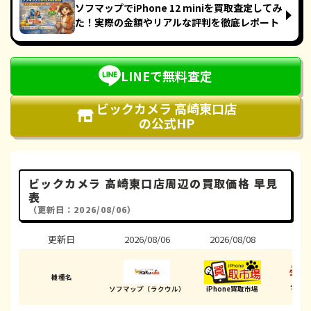
ソフマップでiPhone 12 miniを買取査定してみ
た！実際の金額やリアルな評判を徹底レポート
LINEで無料査定
ビックカメラ 高崎東口店
の公式HP
ビックカメラ 高崎東口店周辺の買取価格 早見
表
（更新日：2026/08/06）
更新日
2026/08/06
2026/08/08
202
機種名
ダイ
ソフマップ（ラクウル）
iPhone買取市場
(高崎