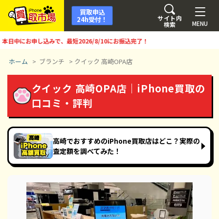
買取申込
サイト内
24h受付！
MENU
検索
中にお申し込みで、最短
2026/8/10
にお振込完了！
ホーム
>
ブランチ
>
クイック 高崎OPA店
クイック 高崎OPA店｜iPhone買取の
口コミ・評判
高崎でおすすめのiPhone買取店はどこ？実際の
査定額を調べてみた！