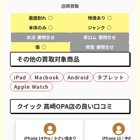
iPhone XR
都度見積(非公開)
¥18,100
¥
店頭買取
iPhone XS
都度見積(非公開)
¥20,600
¥
画面割れ ○
残債あり ○
本体のみ ○
ジャンク ○
iPhone XS Max
都度見積(非公開)
¥26,100
¥
水没 要問合せ
赤ロム 要問合せ
iPhone X
都度見積(非公開)
¥14,100
¥
傷 ○
修理 要問合せ
iPhone 8 Plus
都度見積(非公開)
¥30,100
¥
その他の買取対象商品
iPhone 8
都度見積(非公開)
¥9,100
¥
iPad
Macbook
Android
タブレット
iPhone 7
都度見積(非公開)
¥7,800
¥
Apple Watch
iPhone 7 Plus
都度見積(非公開)
¥12,100
¥
クイック 高崎OPA店の良い口コミ
iPhone 14 Pro / 小さい傷あり
iPhone 13 / 中古品