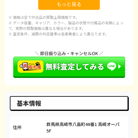
もっと見る
iPhone 15
都度見積(非公開)
¥92,100
¥
※ 価格は全て中古品の買取上限価格です。
iPhone 15 Plus
都度見積(非公開)
¥97,100
¥
※ データ容量、キャリア、カラー、製品の状態や付属品の有無によっ
て、実際の買取価格は異なる場合があります。
※ 査定条件、減額の判定基準は各事業者により異なります。
iPhone 15 Pro
都度見積(非公開)
¥120,100
¥1
iPhone 15 Pro Max
都度見積(非公開)
¥143,100
¥1
iPhone 14 Plus
都度見積(非公開)
¥66,600
¥
iPhone 14
都度見積(非公開)
¥66,600
¥
iPhone 14 Pro
都度見積(非公開)
¥86,600
¥
iPhone 14 Pro Max
都度見積(非公開)
¥98,100
¥
基本情報
iPhone SE 3
都度見積(非公開)
¥29,600
¥
群馬県高崎市八島町46番1 高崎オーパ
iPhone 13
都度見積(非公開)
¥58,100
¥
住所
5F
iPhone 13 mini
都度見積(非公開)
¥50,100
¥