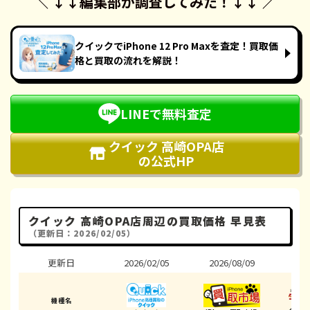
＼ ↓↓
編集部が調査してみた！
↓↓ ／
クイックでiPhone 12 Pro Maxを査定！買取価
格と買取の流れを解説！
LINEで無料査定
クイック 高崎OPA店
の公式HP
クイック 高崎OPA店周辺の買取価格 早見表
（更新日：2026/02/05）
更新日
2026/02/05
2026/08/09
202
機種名
ダイ