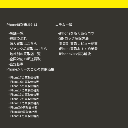
iPhone買取市場とは
コラム一覧
-店舗一覧
-iPhoneを高く売るコツ
-買取の流れ
-SIMロック解除方法
-法人買取はこちら
-業者別 買取レビュー記事
-ジャンク品買取はこちら
-iPhone買取おすすめ業者
-地域別の買取店一覧
-iPhoneのお悩み解決
-全国対応の郵送買取
-査定基準
iPhoneシリーズごとの買取価格
-iPhone17の買取価格表
-iPhone16の買取価格表
-iPhone15の買取価格表
-iPhone14の買取価格表
-iPhone13の買取価格表
-iPhone12の買取価格表
-iPhone11の買取価格表
-iPhoneXの買取価格表
-iPhone8の買取価格表
-iPhoneSEの買取価格表