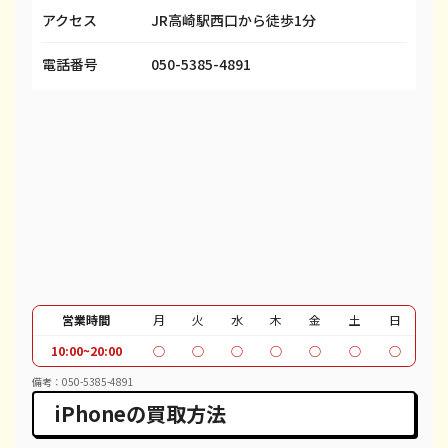
アクセス
JR高崎駅西口から徒歩1分
iPhone 13 Pro
都度見積(非公開)
¥69,100
¥
電話番号
050-5385-4891
iPhone 13 Pro Max
都度見積(非公開)
¥80,100
¥
iPhone 12 mini
都度見積(非公開)
¥27,600
¥
iPhone 12 Pro
都度見積(非公開)
¥40,600
¥
iPhone 12 Pro Max
都度見積(非公開)
¥51,100
¥
iPhone 12
都度見積(非公開)
¥37,100
¥
iPhone SE 2
都度見積(非公開)
¥12,100
¥
営業時間
月
火
水
木
金
土
日
iPhone 11
都度見積(非公開)
¥30,100
¥
10:00~20:00
○
○
○
○
○
○
○
iPhone 11 Pro
都度見積(非公開)
¥30,600
¥
備考：050-5385-4891
iPhoneの買取方法
iPhone 11 Pro Max
都度見積(非公開)
¥39,600
¥