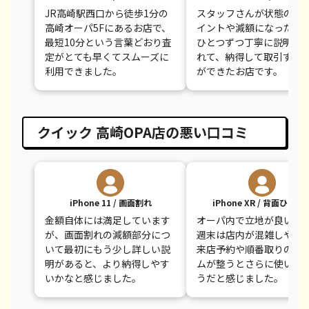
JR高崎駅西口から徒歩1分の
スタッフさんが状態の評
高崎オーパ5Fにあるお店で、
イントや減額になった理
最短10分という言葉どおり査
ひとつずつ丁寧に説明し
定がとても早くてスムーズに
れて、納得して取引する
利用できました。
ができたお店です。
クイック 高崎OPA店の悪い口コミ
iPhone 11 / 画面割れ
iPhone XR / 背面ひびあ
金額自体には満足しています
オーパ内で立地が良いせ
が、画面割れの減額部分につ
週末は店内が混雑しやす
いて最初にもう少し詳しい説
来店予約や順番取りのシ
明があると、より納得しやす
ムが整うとさらに使いや
いかなと感じました。
うだと感じました。