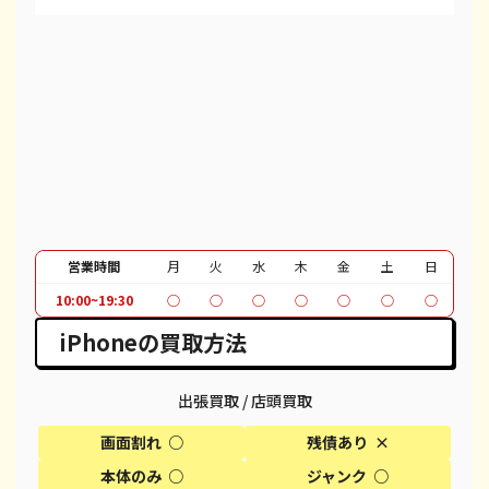
iPhone 13 Pro Max
都度見積(非公開)
¥80,100
¥
iPhone 12 mini
都度見積(非公開)
¥27,100
都度見
iPhone 12 Pro
都度見積(非公開)
¥40,100
都度見
iPhone 12 Pro Max
都度見積(非公開)
¥51,100
都度見
iPhone 12
都度見積(非公開)
¥37,100
都度見
iPhone SE 2
都度見積(非公開)
¥12,100
都度見
営業時間
月
火
水
木
金
土
日
10:00~19:30
○
○
○
○
○
○
○
iPhone 11
都度見積(非公開)
¥30,100
都度見
iPhoneの買取方法
iPhone 11 Pro
都度見積(非公開)
¥30,600
都度見
iPhone 11 Pro Max
都度見積(非公開)
¥39,600
都度見
出張買取 / 店頭買取
画面割れ ○
残債あり ×
iPhone XR
都度見積(非公開)
¥18,100
都度見
本体のみ ○
ジャンク ○
iPhone XS
都度見積(非公開)
¥20,600
都度見