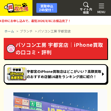
買取申込
サイト内
24h受付！
MENU
検索
にお申し込みで、最短
2026/8/8
にお振込完了！
ホーム
>
ブランチ
>
パソコン工房 宇都宮店
パソコン工房 宇都宮店｜iPhone買取
の口コミ・評判
宇都宮のiPhone買取店はどこがいい？高額買取
のおすすめ店舗16選をランキング順に紹介！