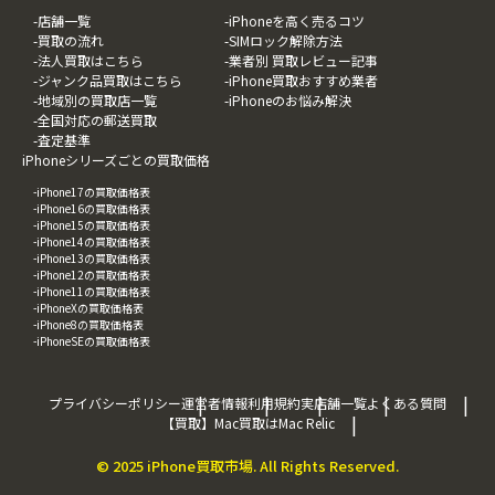
-店舗一覧
-iPhoneを高く売るコツ
-買取の流れ
-SIMロック解除方法
-法人買取はこちら
-業者別 買取レビュー記事
-ジャンク品買取はこちら
-iPhone買取おすすめ業者
-地域別の買取店一覧
-iPhoneのお悩み解決
-全国対応の郵送買取
-査定基準
iPhoneシリーズごとの買取価格
-iPhone17の買取価格表
-iPhone16の買取価格表
-iPhone15の買取価格表
-iPhone14の買取価格表
-iPhone13の買取価格表
-iPhone12の買取価格表
-iPhone11の買取価格表
-iPhoneXの買取価格表
-iPhone8の買取価格表
-iPhoneSEの買取価格表
プライバシーポリシー
運営者情報
利用規約
実店舗一覧
よくある質問
【買取】Mac買取はMac Relic
© 2025 iPhone買取市場. All Rights Reserved.