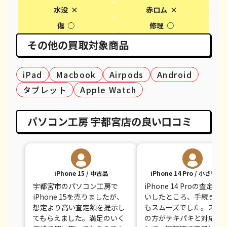
水没 ×
赤ロム ×
iPhone XS Max
都度見積(非公開)
¥26,100
都度見
傷 ○
修理 ○
その他の買取対象商品
iPhone X
都度見積(非公開)
¥14,100
都度見
iPhone 8 Plus
都度見積(非公開)
¥30,100
都度見
iPad
Macbook
Airpods
Android
iPhone 8
都度見積(非公開)
¥9,100
都度見
タブレット
Apple Watch
iPhone 7
都度見積(非公開)
¥7,800
都度見
パソコン工房 宇都宮店の良い口コミ
iPhone 7 Plus
都度見積(非公開)
¥12,100
都度見
iPhone 15 / 中古品
iPhone 14 Pro / 小さい
宇都宮市のパソコン工房で
iPhone 14 Proの査定を
iPhone 15を売りましたが、
いしたところ、手続きが
想定より高い査定額を提示し
もスムーズでした。スタ
てもらえました。満足のいく
の方がテキパキと対応し