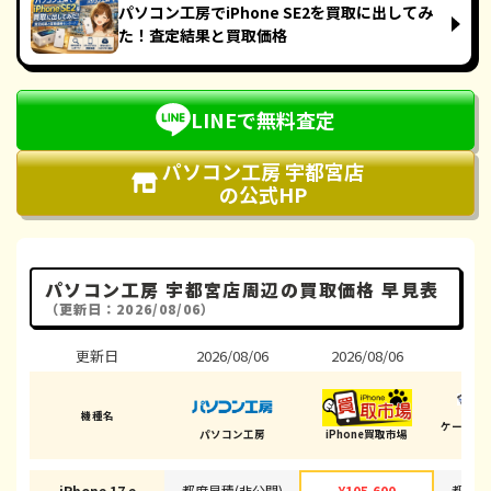
パソコン工房でiPhone SE2を買取に出してみ
た！査定結果と買取価格
LINEで無料査定
パソコン工房 宇都宮店
の公式HP
パソコン工房 宇都宮店周辺の買取価格 早見表
（更新日：2026/08/06）
更新日
2026/08/06
2026/08/06
202
機種名
ケータイ
パソコン工房
iPhone買取市場
iPhone 17 e
都度見積(非公開)
¥105,600
都度見