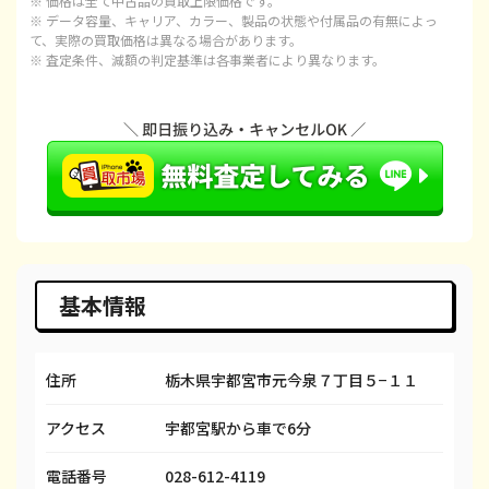
※ 価格は全て中古品の買取上限価格です。
iPhone 15 Plus
都度見積(非公開)
¥97,100
¥
※ データ容量、キャリア、カラー、製品の状態や付属品の有無によっ
て、実際の買取価格は異なる場合があります。
※ 査定条件、減額の判定基準は各事業者により異なります。
iPhone 15 Pro
都度見積(非公開)
¥120,100
¥1
iPhone 15 Pro Max
都度見積(非公開)
¥143,100
¥1
iPhone 14 Plus
都度見積(非公開)
¥66,600
¥
iPhone 14
都度見積(非公開)
¥66,600
¥
iPhone 14 Pro
都度見積(非公開)
¥86,600
¥
iPhone 14 Pro Max
都度見積(非公開)
¥98,100
¥
基本情報
iPhone SE 3
都度見積(非公開)
¥29,600
都度見
住所
栃木県宇都宮市元今泉７丁目５−１１
iPhone 13
都度見積(非公開)
¥58,100
都度見
アクセス
宇都宮駅から車で6分
iPhone 13 mini
都度見積(非公開)
¥50,100
都度見
iPhone 13 Pro
都度見積(非公開)
¥69,100
都度見
電話番号
028-612-4119