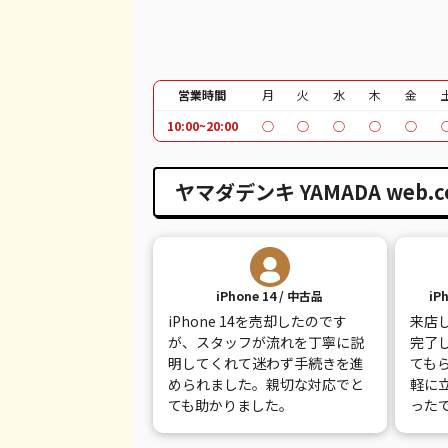
iPhone SE 2
都度見積(非公開)
¥
iPhone 11
都度見積(非公開)
¥
iPhone 11 Pro
都度見積(非公開)
¥
営業時間
月
火
水
木
金
10:00~20:00
○
○
○
○
○
iPhone 11 Pro Max
都度見積(非公開)
¥
iPhone XR
都度見積(非公開)
¥
ヤマダデンキ YAMADA web
iPhone XS
都度見積(非公開)
¥
iPhone XS Max
都度見積(非公開)
¥
iPhone 14 / 中古品
iP
iPhone X
都度見積(非公開)
¥
iPhone 14を売却したのです
来店
iPhone 8 Plus
都度見積(非公開)
¥
が、スタッフが流れを丁寧に説
完了
明してくれて迷わず手続きを進
ても
iPhone 8
都度見積(非公開)
¥
められました。親切な対応でと
軽に
ても助かりました。
った
iPhone 7
都度見積(非公開)
¥