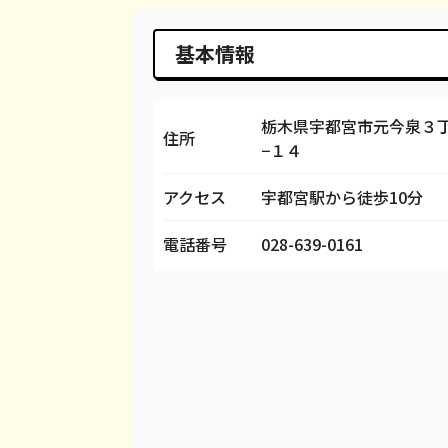
iPhone 14 Pro Max
都度見積(非公開)
¥
基本情報
iPhone SE 3
都度見積(非公開)
¥
iPhone 13
都度見積(非公開)
¥
栃木県宇都宮市元今泉３
住所
−１４
iPhone 13 mini
都度見積(非公開)
¥
アクセス
宇都宮駅から徒歩10分
iPhone 13 Pro
都度見積(非公開)
¥
電話番号
028-639-0161
iPhone 13 Pro Max
都度見積(非公開)
¥
iPhone 12 mini
都度見積(非公開)
¥
iPhone 12 Pro
都度見積(非公開)
¥
iPhone 12 Pro Max
都度見積(非公開)
¥
iPhone 12
都度見積(非公開)
¥