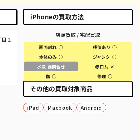
98,100
¥85,000
¥95,000
¥95,000
iPhoneの買取方法
29,600
都度見積(非公開)
¥29,000
¥29,000
店頭買取 / 宅配買取
58,100
都度見積(非公開)
¥58,000
¥58,000
丁目１
画面割れ ○
残債あり ○
50,100
都度見積(非公開)
¥50,000
¥50,000
本体のみ ○
ジャンク ○
69,100
都度見積(非公開)
¥61,000
¥61,000
水没 要問合せ
赤ロム ×
80,100
¥63,700
¥69,000
¥69,000
傷 ○
修理 ○
その他の買取対象商品
27,600
都度見積(非公開)
¥25,000
¥25,000
40,600
都度見積(非公開)
¥37,000
¥37,000
iPad
Macbook
Android
51,100
都度見積(非公開)
¥48,000
¥48,000
37,100
都度見積(非公開)
¥34,000
¥34,000