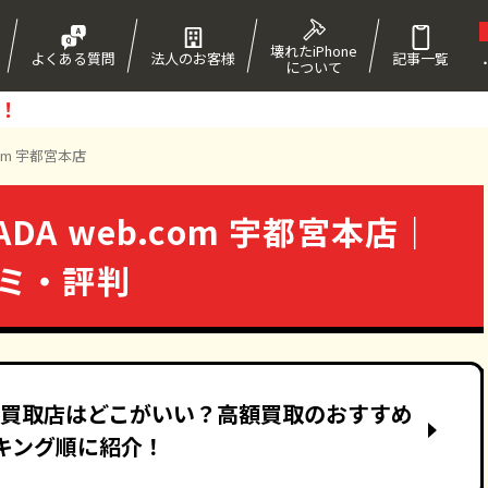
壊れたiPhone
よくある質問
法人のお客様
記事一覧
について
！
com 宇都宮本店
DA web.com 宇都宮本店｜
コミ・評判
ne買取店はどこがいい？高額買取のおすすめ
キング順に紹介！