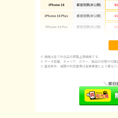
iPhone 16
都度見積(非公開)
¥1
iPhone 16 Plus
都度見積(非公開)
¥1
iPhone 16 Pro
都度見積(非公開)
¥1
iPhone 16 Pro Max
都度見積(非公開)
¥1
iPhone 15
都度見積(非公開)
¥
※ 価格は全て中古品の買取上限価格です。
iPhone 15 Plus
都度見積(非公開)
¥
※ データ容量、キャリア、カラー、製品の状態や付属
※ 査定条件、減額の判定基準は各事業者により異なり
iPhone 15 Pro
都度見積(非公開)
¥1
iPhone 15 Pro Max
都度見積(非公開)
¥1
iPhone 14 Plus
都度見積(非公開)
¥
iPhone 14
都度見積(非公開)
¥
iPhone 14 Pro
都度見積(非公開)
¥