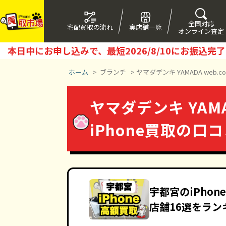
全国対応
宅配買取の流れ
実店舗一覧
オンライン査定
本日中にお申し込みで、最短
2026/8/10
にお振込完了
ホーム
>
ブランチ
>
ヤマダデンキ YAMADA web.
ヤマダデンキ YAMA
iPhone買取の口
宇都宮のiPho
店舗16選をラン