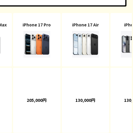
 Max
iPhone 17 Pro
iPhone 17 Air
iPho
205,000円
130,000円
130