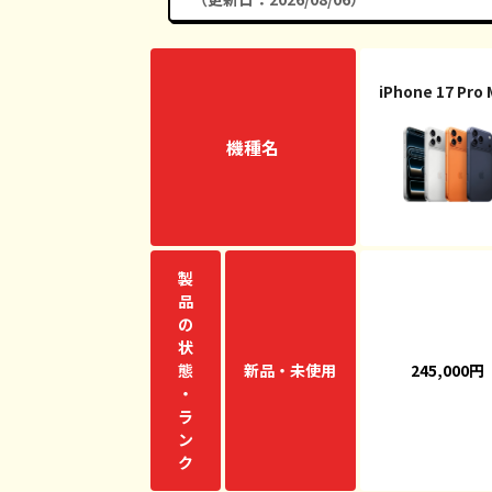
iPhone 17 Pro
機種名
製
品
の
状
態
新品・未使用
245,000円
・
ラ
ン
ク