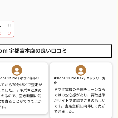
12,100
都度見積(非公開)
¥12,000
¥12,000
30,100
都度見積(非公開)
¥24,000
¥24,000
30,600
都度見積(非公開)
¥26,000
¥26,000
土
日
○
○
39,600
都度見積(非公開)
¥30,000
¥30,000
18,100
都度見積(非公開)
¥14,000
¥14,000
.com 宇都宮本店の良い口コミ
20,600
都度見積(非公開)
¥15,000
¥15,000
26,100
都度見積(非公開)
¥19,000
¥19,000
hone 12 Pro / 小さい傷あり
iPhone 13 Pro Max / バッテリー劣
14,100
都度見積(非公開)
¥10,000
¥10,000
化
してから20分ほどで査定が
ヤマダ電機の全国チェーンなら
30,100
都度見積(非公開)
¥13,000
¥13,000
しました。テキパキと進め
ではの安心感があり、買取基準
らえるので、空き時間に気
がサイトで確認できるのもよい
9,100
都度見積(非公開)
¥8,000
¥8,000
立ち寄ることができてよか
です。査定金額に納得して売却
です。
できました。
7,800
都度見積(非公開)
¥7,000
¥7,000