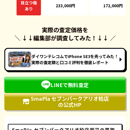
目立つ傷
233,000円
172,000円
あり
実際の査定価格を
＼ ↓↓
編集部が調査してみた！
↓↓ ／
ダイワンテレコムでiPhone SE3を売ってみた！
実際の査定額と口コミ評判を徹底レポート
LINEで無料査定
SmaPla セブンパークアリオ柏店
の公式HP
SmaPla セブンパークアリオ柏店周辺の買取