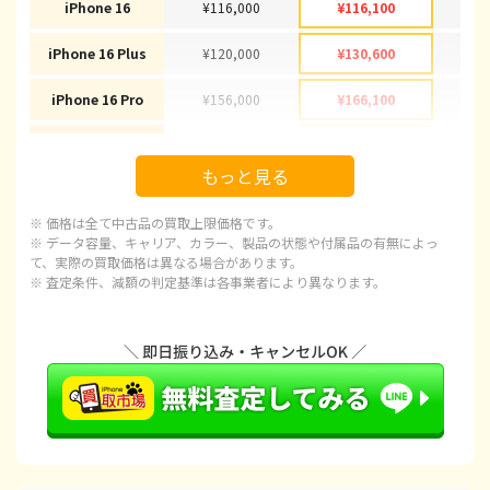
iPhone 16
¥116,000
¥116,100
¥1
iPhone 16 Plus
¥120,000
¥130,600
¥1
iPhone 16 Pro
¥156,000
¥166,100
¥1
iPhone 16 Pro Max
¥178,000
¥178,100
¥1
もっと見る
iPhone 15
¥92,000
¥92,100
¥
※ 価格は全て中古品の買取上限価格です。
iPhone 15 Plus
¥89,000
¥97,100
¥
※ データ容量、キャリア、カラー、製品の状態や付属品の有無によっ
て、実際の買取価格は異なる場合があります。
※ 査定条件、減額の判定基準は各事業者により異なります。
iPhone 15 Pro
¥115,000
¥120,100
¥1
iPhone 15 Pro Max
¥127,000
¥143,100
¥1
iPhone 14 Plus
¥66,000
¥66,600
¥
iPhone 14
¥65,000
¥66,600
¥
iPhone 14 Pro
¥82,000
¥86,600
¥