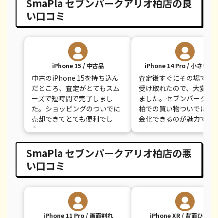
SmaPla セブンパークアリオ柏店の良
iPhone 7 Plus
¥12,000
¥12,100
¥
い口コミ
iPhone 15 / 中古品
iPhone 14 Pro / 小さい
中古のiPhone 15を持ち込ん
査定後すぐにその場で現
だところ、査定がとてもスム
受け取れたので、大変助
ーズで短時間で完了しまし
ました。セブンパークア
た。ショッピングのついでに
柏での買い物ついでに即
売却できてとても便利でし
金化できるのが魅力です
た。
SmaPla セブンパークアリオ柏店の悪
い口コミ
iPhone 11 Pro / 画面割れ
iPhone XR / 背面ひびあ