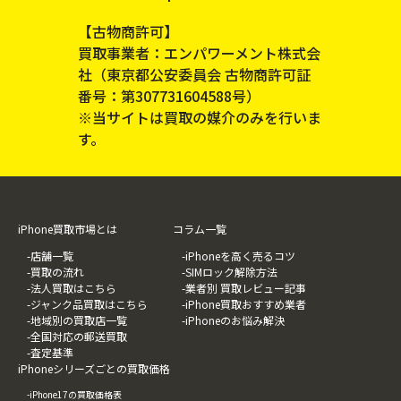
【古物商許可】
買取事業者：エンパワーメント株式会
社（東京都公安委員会 古物商許可証
番号：第307731604588号）
※当サイトは買取の媒介のみを行いま
す。
iPhone買取市場とは
コラム一覧
-店舗一覧
-iPhoneを高く売るコツ
-買取の流れ
-SIMロック解除方法
-法人買取はこちら
-業者別 買取レビュー記事
-ジャンク品買取はこちら
-iPhone買取おすすめ業者
-地域別の買取店一覧
-iPhoneのお悩み解決
-全国対応の郵送買取
-査定基準
iPhoneシリーズごとの買取価格
-iPhone17の買取価格表