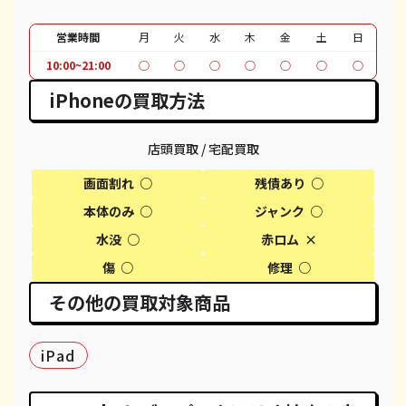
iPhone 11
¥24,000
¥30,100
¥
営業時間
月
火
水
木
金
土
日
10:00~21:00
○
○
○
○
○
○
○
iPhone 11 Pro
¥26,000
¥30,600
¥
iPhoneの買取方法
iPhone 11 Pro Max
¥30,000
¥39,600
¥
iPhone XR
¥14,000
¥18,100
¥
店頭買取 / 宅配買取
画面割れ ○
残債あり ○
iPhone XS
¥15,000
¥20,600
¥
本体のみ ○
ジャンク ○
iPhone XS Max
¥19,000
¥26,100
¥
水没 ○
赤ロム ×
iPhone X
¥10,000
¥14,100
¥
傷 ○
修理 ○
その他の買取対象商品
iPhone 8 Plus
¥13,000
¥30,100
¥
iPhone 8
¥8,000
¥9,100
¥
iPad
iPhone 7
¥7,000
¥7,800
¥