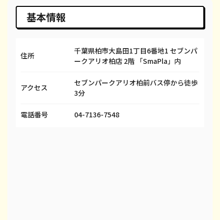
iPhone 14 Pro Max
¥95,000
¥98,100
¥
基本情報
iPhone SE 3
¥29,000
¥29,600
¥
千葉県柏市大島田1丁目6番地1 セブンパ
iPhone 13
¥58,000
¥58,100
¥
住所
ークアリオ柏店 2階 「SmaPla」内
iPhone 13 mini
¥50,000
¥50,100
¥
セブンパークアリオ柏前バス停から徒歩
アクセス
3分
iPhone 13 Pro
¥61,000
¥69,100
¥
iPhone 13 Pro Max
¥69,000
¥80,100
¥
電話番号
04-7136-7548
iPhone 12 mini
¥25,000
¥27,600
¥
iPhone 12 Pro
¥37,000
¥40,600
¥
iPhone 12 Pro Max
¥48,000
¥51,100
¥
iPhone 12
¥34,000
¥37,100
¥
iPhone SE 2
¥12,000
¥12,100
¥