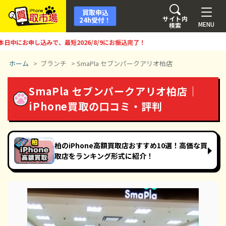
買取申込
サイト内
24h受付！
MENU
検索
にお申し込みで、最短
2026/8/9
にお振込完了！
ホーム
>
ブランチ
>
SmaPla セブンパークアリオ柏店
SmaPla セブンパークアリオ柏店｜
iPhone買取の口コミ・評判
柏のiPhone高額買取店おすすめ10選！高価な買
取店をランキング形式に紹介！