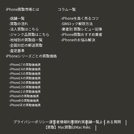
iPhone買取市場とは
コラム一覧
-店舗一覧
-iPhoneを高く売るコツ
-買取の流れ
-SIMロック解除方法
-法人買取はこちら
-業者別 買取レビュー記事
-ジャンク品買取はこちら
-iPhone買取おすすめ業者
-地域別の買取店一覧
-iPhoneのお悩み解決
-全国対応の郵送買取
-査定基準
iPhoneシリーズごとの買取価格
-iPhone17の買取価格表
-iPhone16の買取価格表
-iPhone15の買取価格表
-iPhone14の買取価格表
-iPhone13の買取価格表
-iPhone12の買取価格表
-iPhone11の買取価格表
-iPhoneXの買取価格表
-iPhone8の買取価格表
-iPhoneSEの買取価格表
プライバシーポリシー
運営者情報
利用規約
実店舗一覧
よくある質問
【買取】Mac買取はMac Relic