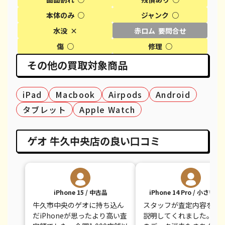
本体のみ ○
ジャンク ○
iPhone XS
¥13,000
¥20,600
¥
水没 ×
赤ロム 要問合せ
iPhone XS Max
¥17,000
¥26,100
¥
傷 ○
修理 ○
その他の買取対象商品
iPhone X
¥10,000
¥14,100
¥
iPhone 8 Plus
¥7,000
¥30,100
¥
iPad
Macbook
Airpods
Android
iPhone 8
¥6,000
¥9,100
¥
タブレット
Apple Watch
iPhone 7
¥3,500
¥7,800
¥
ゲオ 牛久中央店の良い口コミ
iPhone 7 Plus
¥5,000
¥12,100
¥
iPhone 15 / 中古品
iPhone 14 Pro / 小さい
牛久市中央のゲオに持ち込ん
スタッフが査定内容を丁
だiPhoneが思ったより高い査
説明してくれました。買