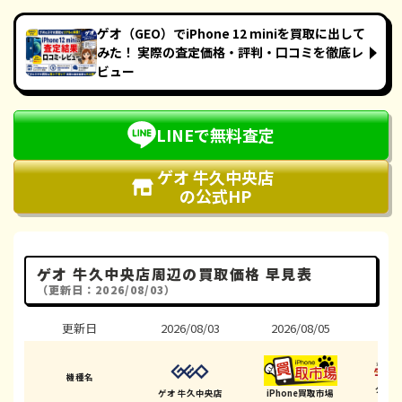
ゲオ（GEO）でiPhone 12 miniを買取に出して
みた！ 実際の査定価格・評判・口コミを徹底レ
ビュー
LINEで無料査定
ゲオ 牛久中央店
の公式HP
ゲオ 牛久中央店周辺の買取価格 早見表
（更新日：2026/08/03）
更新日
2026/08/03
2026/08/05
202
機種名
ダイ
ゲオ 牛久中央店
iPhone買取市場
(牛久