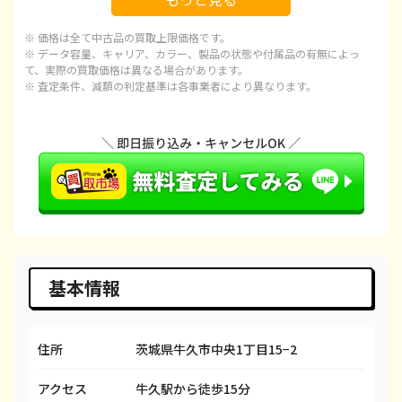
iPhone 15
¥72,000
¥92,100
¥
※ 価格は全て中古品の買取上限価格です。
iPhone 15 Plus
¥68,000
¥97,100
¥
※ データ容量、キャリア、カラー、製品の状態や付属品の有無によっ
て、実際の買取価格は異なる場合があります。
※ 査定条件、減額の判定基準は各事業者により異なります。
iPhone 15 Pro
¥95,000
¥120,100
¥1
iPhone 15 Pro Max
¥100,000
¥143,100
¥1
iPhone 14 Plus
¥55,000
¥66,600
¥
iPhone 14
¥45,000
¥66,600
¥
iPhone 14 Pro
¥65,000
¥86,600
¥
iPhone 14 Pro Max
¥85,000
¥98,100
¥
基本情報
iPhone SE 3
¥22,000
¥29,600
¥
住所
茨城県牛久市中央1丁目15−2
iPhone 13
¥33,000
¥58,100
¥
アクセス
牛久駅から徒歩15分
iPhone 13 mini
¥33,000
¥50,100
¥