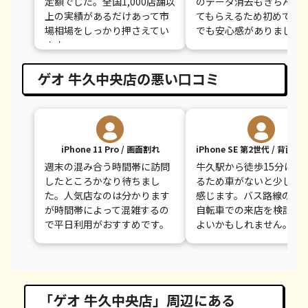
定額でした。全国1,000店舗以
のデータ消去もきちんと
上の実績があるだけあって市
てもらえるため初めての
場相場をしっかり押さえてい
でも安心感がありました
ます。
ゲオ 牛久中央店の悪い口コミ
iPhone 11 Pro / 画面割れ
iPhone SE 第2世代 / 背面
週末の混み合う時間帯に訪問
牛久駅から徒歩15分ほど
したところかなり待ちまし
るため車がないと少し不
た。人気店なのは分かります
感じます。バス路線の確
が時間帯によって混雑するの
自転車での来店を検討す
で平日利用がおすすめです。
よいかもしれません。
「ゲオ 牛久中央店」周辺にある