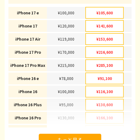
iPhone 17 e
¥100,000
¥105,600
¥1
iPhone 17
¥120,000
¥141,600
¥1
iPhone 17 Air
¥119,000
¥153,600
¥1
iPhone 17 Pro
¥170,000
¥216,600
¥2
iPhone 17 Pro Max
¥215,000
¥285,100
¥2
iPhone 16 e
¥78,000
¥91,100
¥
iPhone 16
¥100,000
¥116,100
¥1
iPhone 16 Plus
¥95,000
¥130,600
¥1
iPhone 16 Pro
¥130,000
¥166,100
¥1
iPhone 16 Pro Max
¥145,000
¥178,100
¥1
もっと見る