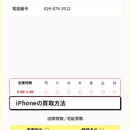
iPhone 13 Pro
¥48,000
¥69,100
¥
電話番号
029-870-3522
iPhone 13 Pro Max
¥55,000
¥80,100
¥
iPhone 12 mini
¥19,000
¥27,100
¥
iPhone 12 Pro
¥31,000
¥39,600
¥
iPhone 12 Pro Max
¥45,000
¥51,100
¥
iPhone 12
¥26,000
¥37,100
¥
iPhone SE 2
¥7,000
¥12,100
¥
営業時間
月
火
水
木
金
土
日
9:00~1:00
○
○
○
○
○
○
○
iPhone 11
¥19,000
¥30,100
¥
iPhoneの買取方法
iPhone 11 Pro
¥20,000
¥95,600
¥
iPhone 11 Pro Max
¥22,000
¥39,600
¥
店頭買取 / 宅配買取
画面割れ ○
残債あり ○
iPhone XR
¥13,000
¥18,100
¥