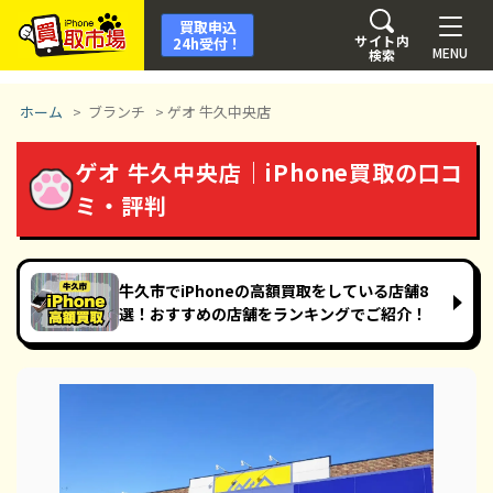
買取申込
サイト内
24h受付！
MENU
検索
ホーム
>
ブランチ
>
ゲオ 牛久中央店
ゲオ 牛久中央店｜iPhone買取の口コ
ミ・評判
牛久市でiPhoneの高額買取をしている店舗8
選！おすすめの店舗をランキングでご紹介！