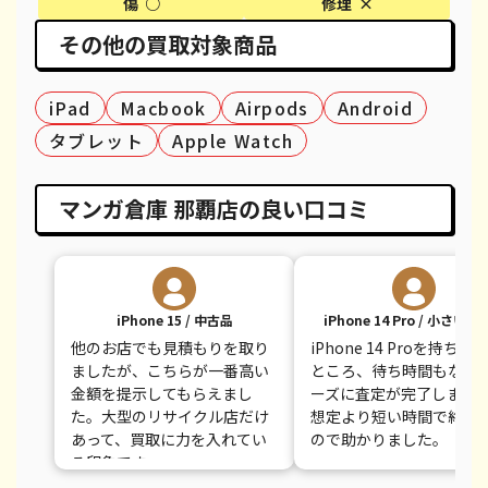
傷 ○
修理 ×
その他の買取対象商品
iPhone X
都度見積(非公開)
¥14,100
¥
iPhone 8 Plus
都度見積(非公開)
¥30,100
¥
iPad
Macbook
Airpods
Android
iPhone 8
都度見積(非公開)
¥9,100
¥
タブレット
Apple Watch
iPhone 7
都度見積(非公開)
¥7,800
¥
マンガ倉庫 那覇店の良い口コミ
iPhone 7 Plus
都度見積(非公開)
¥12,100
¥
iPhone 15 / 中古品
iPhone 14 Pro / 小さい
他のお店でも見積もりを取り
iPhone 14 Proを持ち込
ましたが、こちらが一番高い
ところ、待ち時間もなく
金額を提示してもらえまし
ーズに査定が完了しまし
た。大型のリサイクル店だけ
想定より短い時間で終わ
あって、買取に力を入れてい
ので助かりました。
る印象です。