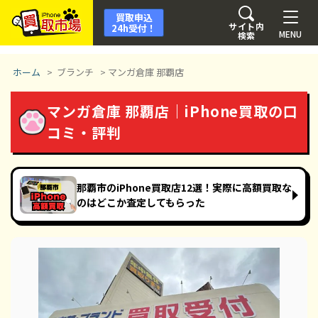
買取申込
サイト内
24h受付！
MENU
検索
ホーム
>
ブランチ
>
マンガ倉庫 那覇店
マンガ倉庫 那覇店｜iPhone買取の口
コミ・評判
那覇市のiPhone買取店12選！実際に高額買取な
のはどこか査定してもらった