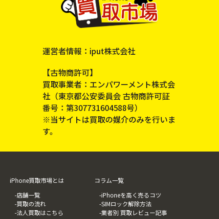
運営者情報：iput株式会社
【古物商許可】
買取事業者：エンパワーメント株式会
社（東京都公安委員会 古物商許可証
番号：第307731604588号）
※当サイトは買取の媒介のみを行いま
す。
iPhone買取市場とは
コラム一覧
-店舗一覧
-iPhoneを高く売るコツ
-買取の流れ
-SIMロック解除方法
-法人買取はこちら
-業者別 買取レビュー記事