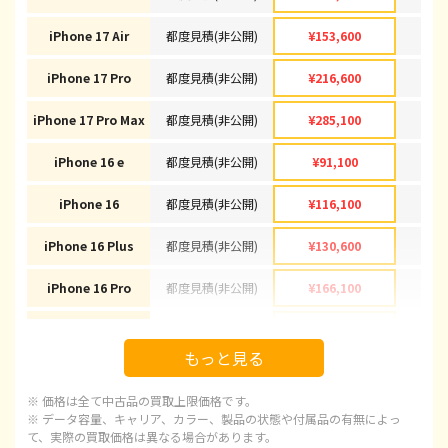
iPhone 17 Air
都度見積(非公開)
¥153,600
¥1
iPhone 17 Pro
都度見積(非公開)
¥216,600
¥2
iPhone 17 Pro Max
都度見積(非公開)
¥285,100
¥2
iPhone 16 e
都度見積(非公開)
¥91,100
¥
iPhone 16
都度見積(非公開)
¥116,100
¥1
iPhone 16 Plus
都度見積(非公開)
¥130,600
¥1
iPhone 16 Pro
都度見積(非公開)
¥166,100
¥1
iPhone 16 Pro Max
都度見積(非公開)
¥178,100
¥1
もっと見る
iPhone 15
都度見積(非公開)
¥92,100
¥
※ 価格は全て中古品の買取上限価格です。
iPhone 15 Plus
都度見積(非公開)
¥97,100
¥
※ データ容量、キャリア、カラー、製品の状態や付属品の有無によっ
て、実際の買取価格は異なる場合があります。