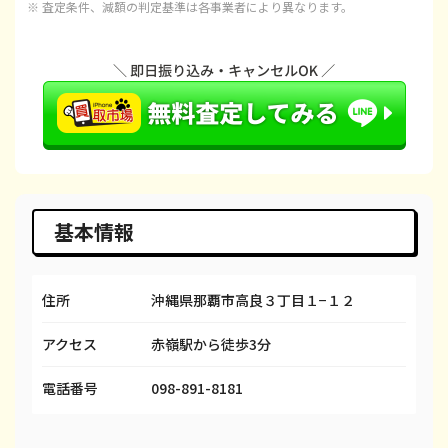
※ 査定条件、減額の判定基準は各事業者により異なります。
iPhone 15 Pro
都度見積(非公開)
¥120,100
¥1
iPhone 15 Pro Max
都度見積(非公開)
¥143,100
¥1
iPhone 14 Plus
都度見積(非公開)
¥66,600
¥
iPhone 14
都度見積(非公開)
¥66,600
¥
iPhone 14 Pro
都度見積(非公開)
¥86,600
¥
iPhone 14 Pro Max
都度見積(非公開)
¥98,100
¥
基本情報
iPhone SE 3
都度見積(非公開)
¥29,600
¥
住所
沖縄県那覇市高良３丁目１−１２
iPhone 13
都度見積(非公開)
¥58,100
¥
アクセス
赤嶺駅から徒歩3分
iPhone 13 mini
都度見積(非公開)
¥50,100
¥
iPhone 13 Pro
都度見積(非公開)
¥69,100
¥
電話番号
098-891-8181
iPhone 13 Pro Max
都度見積(非公開)
¥80,100
¥