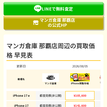
LINEで無料査定
マンガ倉庫 那覇店
の公式HP
マンガ倉庫 那覇店周辺の買取価
格 早見表
更新日
2026/08/05
202
機種名
ダイ
マンガ倉庫
iPhone買取市場
(那覇
iPhone 17 e
都度見積(非公開)
¥105,600
¥1
iPhone 17
都度見積(非公開)
¥141,600
¥1