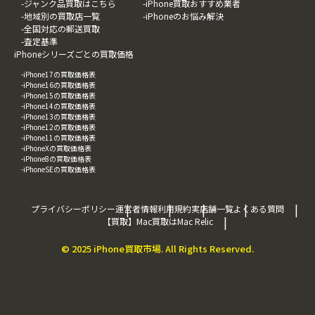
-ジャンク品買取はこちら
-iPhone買取おすすめ業者
-地域別の買取店一覧
-iPhoneのお悩み解決
-全国対応の郵送買取
-査定基準
iPhoneシリーズごとの買取価格
-iPhone17の買取価格表
-iPhone16の買取価格表
-iPhone15の買取価格表
-iPhone14の買取価格表
-iPhone13の買取価格表
-iPhone12の買取価格表
-iPhone11の買取価格表
-iPhoneXの買取価格表
-iPhone8の買取価格表
-iPhoneSEの買取価格表
プライバシーポリシー
運営者情報
利用規約
実店舗一覧
よくある質問
【買取】Mac買取はMac Relic
© 2025 iPhone買取市場. All Rights Reserved.