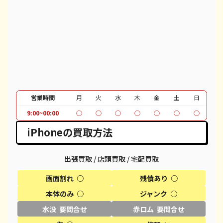
iPhone 12 mini
都度見積(非公開)
¥27,100
¥
iPhone 12 Pro
都度見積(非公開)
¥39,600
¥
iPhone 12 Pro Max
都度見積(非公開)
¥51,100
¥
iPhone 12
都度見積(非公開)
¥37,100
¥
iPhone SE 2
都度見積(非公開)
¥12,100
¥
営業時間
月
火
水
木
金
土
日
9:00~00:00
○
○
○
○
○
○
○
iPhone 11
都度見積(非公開)
¥30,100
¥
iPhoneの買取方法
iPhone 11 Pro
都度見積(非公開)
¥95,600
¥
iPhone 11 Pro Max
都度見積(非公開)
¥39,600
¥
出張買取 / 店頭買取 / 宅配買取
画面割れ ○
残債あり ○
iPhone XR
都度見積(非公開)
¥18,100
¥
本体のみ ○
ジャンク ○
iPhone XS
都度見積(非公開)
¥20,600
¥
水没 要問合せ
赤ロム 要問合せ
iPhone XS Max
都度見積(非公開)
¥26,100
¥